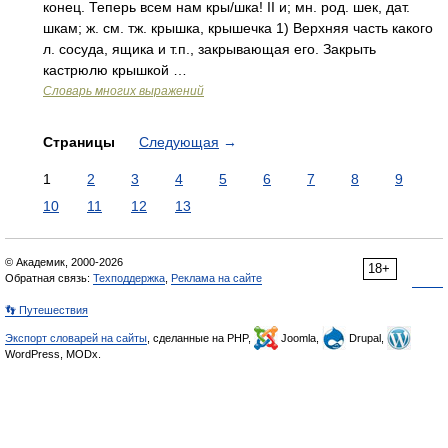
конец. Теперь всем нам кры/шка! II и; мн. род. шек, дат.
шкам; ж. см. тж. крышка, крышечка 1) Верхняя часть какого
л. сосуда, ящика и т.п., закрывающая его. Закрыть
кастрюлю крышкой …
Словарь многих выражений
Страницы
Следующая
→
1
2
3
4
5
6
7
8
9
10
11
12
13
© Академик, 2000-2026
18+
Обратная связь:
Техподдержка
,
Реклама на сайте
👣 Путешествия
Экспорт словарей на сайты
, сделанные на PHP,
Joomla,
Drupal,
WordPress, MODx.