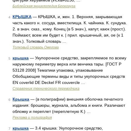
фигурки херувимов (Исх&#8230; …
Библейская энциклопедия Брокгауза
КРЫШКА
— КРЫШКА, и, жен. 1. Верхняя, закрывающая
4
часть какого н. сосуда, вместилища. К. чайника. К. сундука.
2. в знач. сказ., кому. Конец (в 5 знач.), капут, каюк (прост.).
Поймают, всем им будет к. | прил. крышечный, ая, ое (к 1
знач.). Толковый словарь …
Толковый словарь Ожегова
крышка
— Укупорочное средство, закрепляемое по всему
5
наружному периметру верха или венчика тары. [ГОСТ Р
53128 2008] Тематики упаковка, упаковывание
Обобщающие термины виды и типы укупорочных средств
EN coverlid DE Deckel FR couvercle …
Справочник технического переводчика
Крышка
— (в полиграфии) внешняя оболочка печатного
6
издания: брошюры, журнала, альбома и книги. Различают
обложку и переплет (переплетную К.) …
Реклама и полиграфия
крышка
— 3.4 крышка: Укупорочное средство,
7