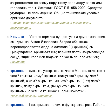
закрепляемое по всему наружному периметру верха или
горловины тары. Источник: ГОСТ Р 51958 2002: Средства
укупорочные полимерные. Общие технические условия
оригинал документа …
Словарь-справочник терминов нормативно-технической
документации
Крышка
— У этого термина существуют и другие значения,
8
см. Крышка, Антон Яковлевич. Запрос «Крышка»
перенаправляется сюда; о символе ^(«крышка») см.
Циркумфлекс. Крышка&#160; верхняя часть, закрывающая
сосуд, ящик, гроб или подвижная часть пенала.&#8230; …
Википедия
крышка
— сущ., ж., употр. сравн. часто Морфология: (нет)
9
чего? крышки, чему? крышке, (вижу) что? крышку, чем?
крышкой, о чём? о крышке; мн. что? крышки, (нет) чего?
крышек, чему? крышкам, (вижу) что? крышки, чем?
крышками, о чём? о крышках 1. Крышкой&#8230; …
Толковый словарь Дмитриева
крышка
— I см. крышка; неизм. в функц. сказ. разг. Гибель,
10