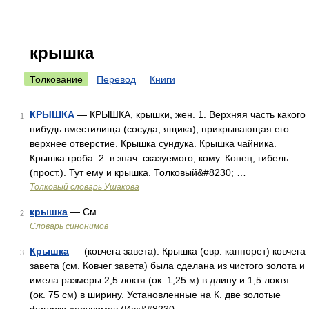
крышка
Толкование
Перевод
Книги
КРЫШКА
— КРЫШКА, крышки, жен. 1. Верхняя часть какого
1
нибудь вместилища (сосуда, ящика), прикрывающая его
верхнее отверстие. Крышка сундука. Крышка чайника.
Крышка гроба. 2. в знач. сказуемого, кому. Конец, гибель
(прост.). Тут ему и крышка. Толковый&#8230; …
Толковый словарь Ушакова
крышка
— См …
2
Словарь синонимов
Крышка
— (ковчега завета). Крышка (евр. каппорет) ковчега
3
завета (см. Ковчег завета) была сделана из чистого золота и
имела размеры 2,5 локтя (ок. 1,25 м) в длину и 1,5 локтя
(ок. 75 см) в ширину. Установленные на К. две золотые