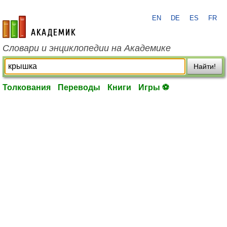
EN
DE
ES
FR
academic.ru
Словари и энциклопедии на Академике
Найти!
Толкования
Переводы
Книги
Игры ⚽