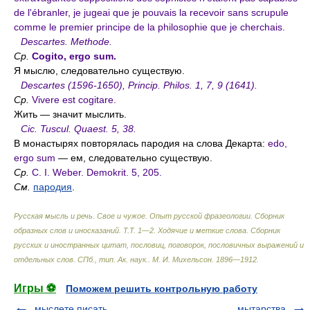
de l'ébranler, je jugeai que je pouvais la recevoir sans scrupule
comme le premier principe de la philosophie que je cherchais.
Descartes. Methode.
Ср.
Cogito, ergo sum.
Я мыслю, следовательно существую.
Descartes (1596-1650), Princip. Philos. 1, 7, 9 (1641).
Ср.
Vivere est cogitare.
Жить — значит мыслить.
Cic. Tuscul. Quaest. 5, 38.
В монастырях повторялась пародия на слова Декарта:
edo,
ergo sum
— ем, следовательно существую.
Ср.
C. I. Weber. Demokrit. 5, 205.
См.
пародия
.
Русская мысль и речь. Свое и чужое. Опыт русской фразеологии. Сборник
образных слов и иносказаний. Т.Т. 1—2. Ходячие и меткие слова. Сборник
русских и иностранных цитат, пословиц, поговорок, пословичных выражений и
отдельных слов. СПб., тип. Ак. наук.
.
М. И. Михельсон
.
1896—1912
.
Игры ⚽
Поможем решить контрольную работу
мыслете писать
мытарства