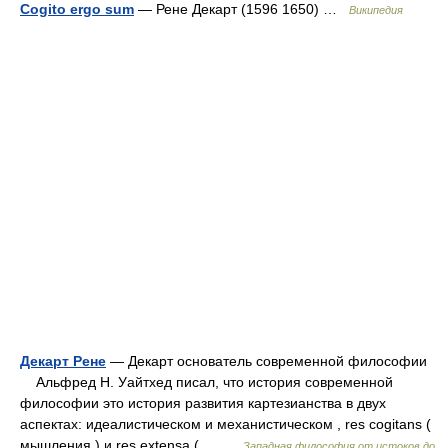
Cogito ergo sum
— Рене Декарт (1596 1650) …
Википедия
Декарт Рене
— Декарт основатель современной философии
Альфред Н. Уайтхед писал, что история современной
философии это история развития картезианства в двух
аспектах: идеалистическом и механистическом , res cogitans (
мышления ) и res extensa (… …
Западная философия от истоков до