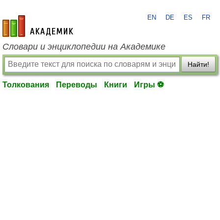
EN
DE
ES
FR
academic.ru
Словари и энциклопедии на Академике
Найти!
Толкования
Переводы
Книги
Игры ⚽