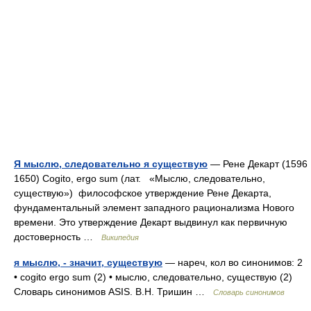
Я мыслю, следовательно я существую
— Рене Декарт (1596
1650) Cogito, ergo sum (лат. «Мыслю, следовательно,
существую») философское утверждение Рене Декарта,
фундаментальный элемент западного рационализма Нового
времени. Это утверждение Декарт выдвинул как первичную
достоверность …
Википедия
я мыслю, - значит, существую
— нареч, кол во синонимов: 2
• cogito ergo sum (2) • мыслю, следовательно, существую (2)
Словарь синонимов ASIS. В.Н. Тришин …
Словарь синонимов