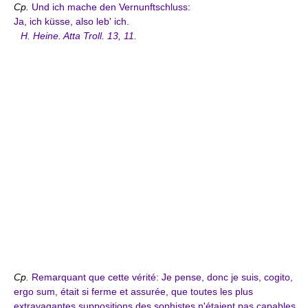
Ср.
Und ich mache den Vernunftschluss
:
Ja, ich küsse, also leb' ich.
H. Heine. Atta Troll. 13, 11.
Ср.
Remarquant que cette vérité: Je pense, donc je suis, cogito,
ergo sum, était si ferme et assurée, que toutes les plus
extravagantes suppositions des sophistes n'étaient pas capables