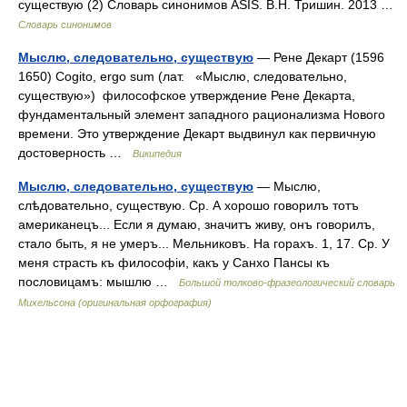
существую (2) Словарь синонимов ASIS. В.Н. Тришин. 2013 …
Словарь синонимов
Мыслю, следовательно, существую
— Рене Декарт (1596
1650) Cogito, ergo sum (лат. «Мыслю, следовательно,
существую») философское утверждение Рене Декарта,
фундаментальный элемент западного рационализма Нового
времени. Это утверждение Декарт выдвинул как первичную
достоверность …
Википедия
Мыслю, следовательно, существую
— Мыслю,
слѣдовательно, существую. Ср. А хорошо говорилъ тотъ
американецъ... Если я думаю, значитъ живу, онъ говорилъ,
стало быть, я не умеръ... Мельниковъ. На горахъ. 1, 17. Ср. У
меня страсть къ философіи, какъ у Санхо Пансы къ
пословицамъ: мышлю …
Большой толково-фразеологический словарь
Михельсона (оригинальная орфография)