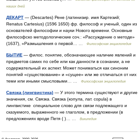
наших дней
ДЕКАРТ
— (Descartes) Рене (латинизир. имя Картезий;
Renatus Cartesius) (1596 1650) фр. философ и ученый, один из
основателей философии и науки Нового времени. Основные
философско методологические соч.: «Рассуждение о методе»
(1637), «Размышления о первой… …
Философская энциклопедия
БЫТИЕ
— филос. понятие, обозначающее наличие явлений и
предметов самих по себе или как данности в сознании, а не
содержательный их аспект. Может пониматься как синоним
понятий «существование» и «сущее» или же отличаться от них
теми или иными смысловыми… …
Философская энциклопедия
Связка (лингвистика)
— У этого термина существуют и другие
значения, см. Связка. Связка (копула, лат. copula) в
лингвистике специальное слово для связи подлежащего и
сказуемого, выраженного не глаголом, в предложении (в
предложениях вроде Петя ( )… …
Википедия