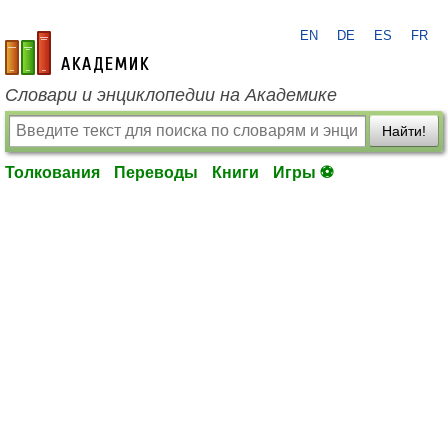
EN
DE
ES
FR
academic.ru
Словари и энциклопедии на Академике
Найти!
Толкования
Переводы
Книги
Игры ⚽