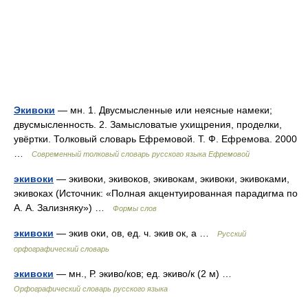
Экивоки
— мн. 1. Двусмысленные или неясные намеки;
двусмысленность. 2. Замысловатые ухищрения, проделки,
увёртки. Толковый словарь Ефремовой. Т. Ф. Ефремова. 2000
…
Современный толковый словарь русского языка Ефремовой
экивоки
— экивоки, экивоков, экивокам, экивоки, экивоками,
экивоках (Источник: «Полная акцентуированная парадигма по
А. А. Зализняку») …
Формы слов
экивоки
— экив оки, ов, ед. ч. экив ок, а …
Русский
орфографический словарь
экивоки
— мн., Р. экиво/ков; ед. экиво/к (2 м) …
Орфографический словарь русского языка