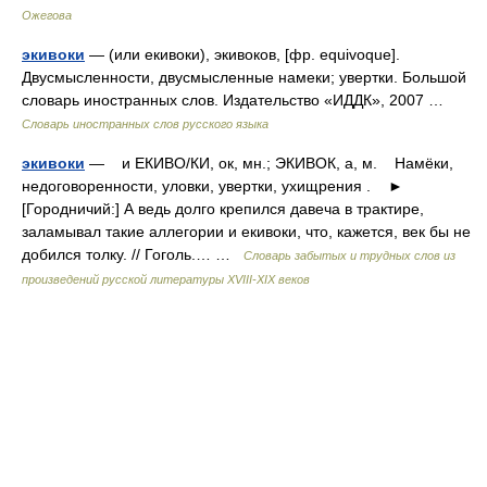
Ожегова
экивоки
— (или екивоки), экивоков, [фр. equivoque].
Двусмысленности, двусмысленные намеки; увертки. Большой
словарь иностранных слов. Издательство «ИДДК», 2007 …
Словарь иностранных слов русского языка
экивоки
— и ЕКИВО/КИ, ок, мн.; ЭКИВОК, а, м. Намёки,
недоговоренности, уловки, увертки, ухищрения . ►
[Городничий:] А ведь долго крепился давеча в трактире,
заламывал такие аллегории и екивоки, что, кажется, век бы не
добился толку. // Гоголь.… …
Словарь забытых и трудных слов из
произведений русской литературы ХVIII-ХIХ веков