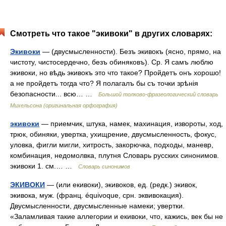
Смотреть что такое "экивоки" в других словарях:
Экивоки
— (двусмысленности). Безъ экивокъ (ясно, прямо, на
чистоту, чистосердечно, безъ обиняковъ). Ср. Я самъ люблю
экивоки, но вѣдь экивокъ это что такое? Пройдетъ онъ хорошо!
а не пройдетъ тогда что? Я полагалъ бы съ точки зрѣнія
безопасности... всю… …
Большой толково-фразеологический словарь
Михельсона (оригинальная орфография)
экивоки
— приемчик, штука, намек, махинация, извороты, ход,
трюк, обиняки, увертка, ухищрение, двусмысленность, фокус,
уловка, фигли мигли, хитрость, закорючка, подходы, маневр,
комбинация, недомолвка, плутня Словарь русских синонимов.
экивоки 1. см.… …
Словарь синонимов
ЭКИВОКИ
— (или екивоки), экивоков, ед. (редк.) экивок,
экивока, муж. (франц. équivoque, срн. эквивокация).
Двусмысленности, двусмысленные намеки; увертки.
«Заламливая такие аллегории и екивоки, что, кажись, век бы не