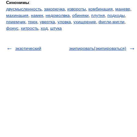
Синонимы
:
двусмысленность
,
закорючка
,
извороты
,
комбинация
,
маневр
,
махинация
,
намек
,
недомолвка
,
обиняки
,
плутня
,
подходы
,
приемчик
,
трюк
,
увертка
,
уловка
,
ухищрение
,
фигли-мигли
,
фокус
,
хитрость
,
ход
,
штука
экзотический
экипировать(экипироваться)