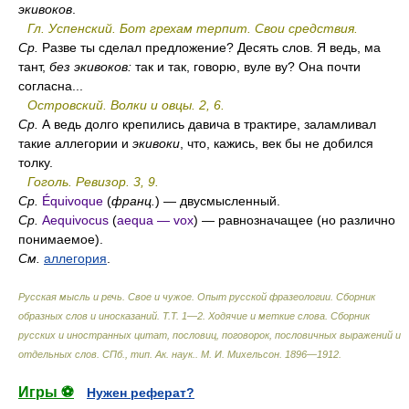
экивоков
.
Гл. Успенский. Бот грехам терпит. Свои средствия.
Ср.
Разве ты сделал предложение? Десять слов. Я ведь, ма
тант,
без экивоков:
так и так, говорю, вуле ву? Она почти
согласна...
Островский. Волки и овцы. 2, 6.
Ср.
А ведь долго крепились давича в трактире, заламливал
такие аллегории и
экивоки
, что, кажись, век бы не добился
толку.
Гоголь. Ревизор. 3, 9.
Ср.
Équivoque
(
франц.
) — двусмысленный.
Ср.
Aequivocus
(
aequa — vox
) — равнозначащее (но различно
понимаемое).
См.
аллегория
.
Русская мысль и речь. Свое и чужое. Опыт русской фразеологии. Сборник
образных слов и иносказаний. Т.Т. 1—2. Ходячие и меткие слова. Сборник
русских и иностранных цитат, пословиц, поговорок, пословичных выражений и
отдельных слов. СПб., тип. Ак. наук.
.
М. И. Михельсон
.
1896—1912
.
Игры ⚽
Нужен реферат?