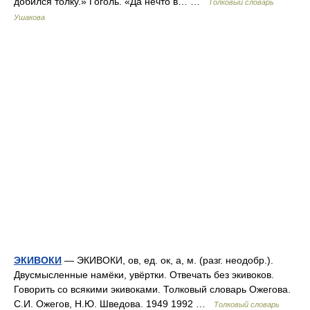
добился толку.» Гоголь. «Да нечто в… …
Толковый словарь
Ушакова
ЭКИВОКИ
— ЭКИВОКИ, ов, ед. ок, а, м. (разг. неодобр.).
Двусмысленные намёки, увёртки. Отвечать без экивоков.
Говорить со всякими экивоками. Толковый словарь Ожегова.
С.И. Ожегов, Н.Ю. Шведова. 1949 1992 …
Толковый словарь