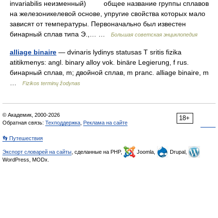
invariabilis неизменный) общее название группы сплавов
на железоникелевой основе, упругие свойства которых мало
зависят от температуры. Первоначально был известен
бинарный сплав типа Э.,… …
Большая советская энциклопедия
alliage binaire
— dvinaris lydinys statusas T sritis fizika
atitikmenys: angl. binary alloy vok. binäre Legierung, f rus.
бинарный сплав, m; двойной сплав, m pranc. alliage binaire, m
…
Fizikos terminų žodynas
© Академик, 2000-2026
18+
Обратная связь:
Техподдержка
,
Реклама на сайте
👣 Путешествия
Экспорт словарей на сайты
, сделанные на PHP,
Joomla,
Drupal,
WordPress, MODx.