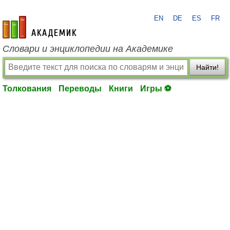
EN
DE
ES
FR
academic.ru
Словари и энциклопедии на Академике
Найти!
Толкования
Переводы
Книги
Игры ⚽