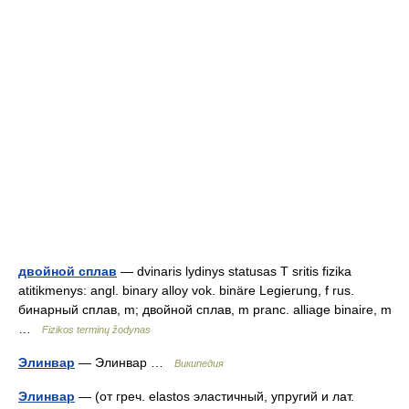
двойной сплав
— dvinaris lydinys statusas T sritis fizika
atitikmenys: angl. binary alloy vok. binäre Legierung, f rus.
бинарный сплав, m; двойной сплав, m pranc. alliage binaire, m
…
Fizikos terminų žodynas
Элинвар
— Элинвар …
Википедия
Элинвар
— (от греч. elastos эластичный, упругий и лат.