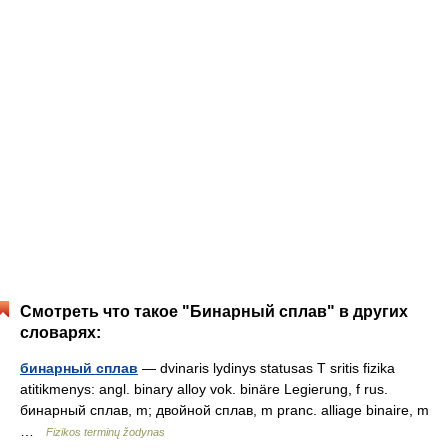
Смотреть что такое "Бинарный сплав" в других
словарях:
бинарный сплав
— dvinaris lydinys statusas T sritis fizika
atitikmenys: angl. binary alloy vok. binäre Legierung, f rus.
бинарный сплав, m; двойной сплав, m pranc. alliage binaire, m
…
Fizikos terminų žodynas