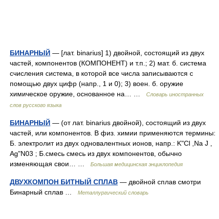
БИНАРНЫЙ
— [лат. binarius] 1) двойной, состоящий из двух
частей, компонентов (КОМПОНЕНТ) и т.п.; 2) мат. б. система
счисления система, в которой все числа записываются с
помощью двух цифр (напр., 1 и 0); 3) воен. б. оружие
химическое оружие, основанное на… …
Словарь иностранных
слов русского языка
БИНАРНЫЙ
— (от лат. binarius двойной), состоящий из двух
частей, или компонентов. В физ. химии применяются термины:
Б. электролит из двух одновалентных ионов, напр.: K"Cl ,Na J ,
Ag"N03 ; Б.смесь смесь из двух компонентов, обычно
изменяющая свои… …
Большая медицинская энциклопедия
ДВУХКОМПОН БИТНЫЙ СПЛАВ
— двойной сплав смотри
Бинарный сплав …
Металлургический словарь