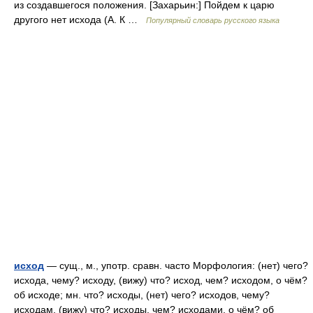
из создавшегося положения. [Захарьин:] Пойдем к царю
другого нет исхода (А. К …
Популярный словарь русского языка
исход
— сущ., м., употр. сравн. часто Морфология: (нет) чего?
исхода, чему? исходу, (вижу) что? исход, чем? исходом, о чём?
об исходе; мн. что? исходы, (нет) чего? исходов, чему?
исходам, (вижу) что? исходы, чем? исходами, о чём? об