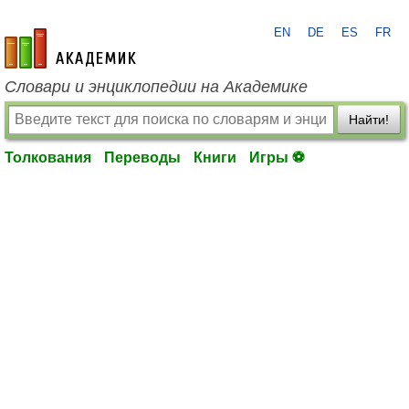
EN
DE
ES
FR
academic.ru
Словари и энциклопедии на Академике
Найти!
Толкования
Переводы
Книги
Игры ⚽