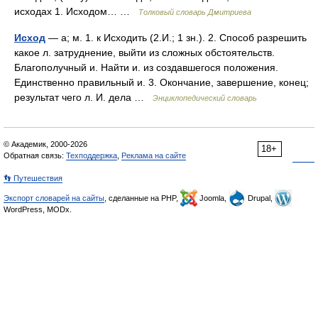
исходах 1. Исходом… …
Толковый словарь Дмитриева
Исход
— а; м. 1. к Исходить (2.И.; 1 зн.). 2. Способ разрешить
какое л. затруднение, выйти из сложных обстоятельств.
Благополучный и. Найти и. из создавшегося положения.
Единственно правильный и. 3. Окончание, завершение, конец;
результат чего л. И. дела …
Энциклопедический словарь
© Академик, 2000-2026
18+
Обратная связь:
Техподдержка
,
Реклама на сайте
👣 Путешествия
Экспорт словарей на сайты
, сделанные на PHP,
Joomla,
Drupal,
WordPress, MODx.