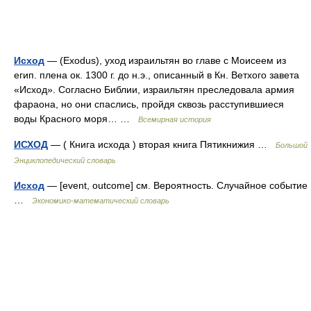
Исход
— (Exodus), уход израильтян во главе с Моисеем из
егип. плена ок. 1300 г. до н.э., описанный в Кн. Ветхого завета
«Исход». Согласно Библии, израильтян преследовала армия
фараона, но они спаслись, пройдя сквозь расступившиеся
воды Красного моря… …
Всемирная история
ИСХОД
— ( Книга исхода ) вторая книга Пятикнижия …
Большой
Энциклопедический словарь
Исход
— [event, outcome] см. Вероятность. Случайное событие
…
Экономико-математический словарь