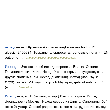
исход
— — [http://www.iks media.ru/glossary/index.html?
glossid=2400324] Тематики электросвязь, основные понятия EN
outcome …
Справочник технического переводчика
Исход
— Это статья об исходе евреев из Египта. О книге
Пятикнижия см.: Книга Исход. У этого термина существуют и
другие значения, см. Исход (значения). Исход (ивр. יְצִיאַת
מִצְרַיִם‎, Yetsi’at Mitzrayim, Y ṣiʾath Miṣrayim, /jəʦiˈɑt miʦˈrajɪm/
(в… …
Википедия
Исход
— а, м. 1) (из чего, устар.) Выход откуда л. Исход
французов из Москвы. Исход евреев из Египта. Синонимы: бе/
гство 2) устар. Способ разрешить какое л. затруднение, выход