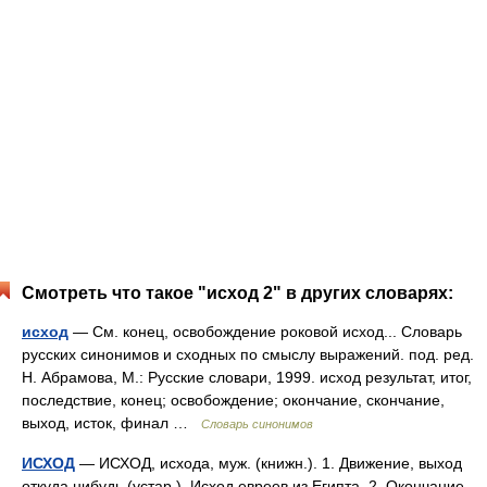
Смотреть что такое "исход 2" в других словарях:
исход
— См. конец, освобождение роковой исход... Словарь
русских синонимов и сходных по смыслу выражений. под. ред.
Н. Абрамова, М.: Русские словари, 1999. исход результат, итог,
последствие, конец; освобождение; окончание, скончание,
выход, исток, финал …
Словарь синонимов
ИСХОД
— ИСХОД, исхода, муж. (книжн.). 1. Движение, выход
откуда нибудь (устар.). Исход евреев из Египта. 2. Окончание,