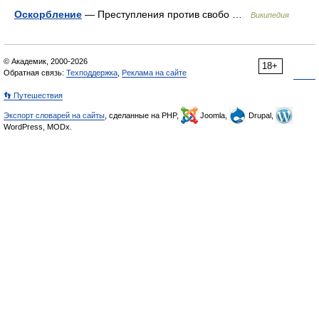
Оскорбление
— Преступления против свобо …
Википедия
© Академик, 2000-2026
18+
Обратная связь:
Техподдержка
,
Реклама на сайте
👣 Путешествия
Экспорт словарей на сайты
, сделанные на PHP,
Joomla,
Drupal,
WordPress, MODx.