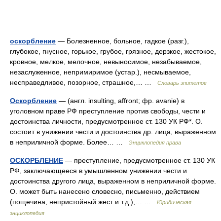
оскорбление
— Болезненное, больное, гадкое (разг.),
глубокое, гнусное, горькое, грубое, грязное, дерзкое, жестокое,
кровное, мелкое, мелочное, невыносимое, незабываемое,
незаслуженное, непримиримое (устар.), несмываемое,
несправедливое, позорное, страшное,… …
Словарь эпитетов
Оскорбление
— (англ. insulting, affront; фр. avanie) в
уголовном праве РФ преступление против свободы, чести и
достоинства личности, предусмотренное ст. 130 УК РФ*. О.
состоит в унижении чести и достоинства др. лица, выраженном
в неприличной форме. Более… …
Энциклопедия права
ОСКОРБЛЕНИЕ
— преступление, предусмотренное ст. 130 УК
РФ, заключающееся в умышленном унижении чести и
достоинства другого лица, выраженном в неприличной форме.
О. может быть нанесено словесно, письменно, действием
(пощечина, непристойный жест и т.д.),… …
Юридическая
энциклопедия