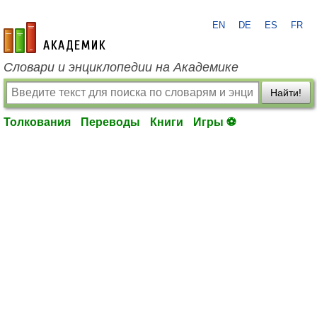
EN
DE
ES
FR
academic.ru
Словари и энциклопедии на Академике
Найти!
Толкования
Переводы
Книги
Игры ⚽