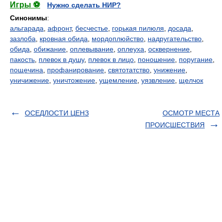
Игры ⚽
Нужно сделать НИР?
Синонимы
:
альгарада
,
афронт
,
бесчестье
,
горькая пилюля
,
досада
,
зазлоба
,
кровная обида
,
мордоплюйство
,
надругательство
,
обида
,
обижание
,
оплевывание
,
оплеуха
,
осквернение
,
пакость
,
плевок в душу
,
плевок в лицо
,
поношение
,
поругание
,
пощечина
,
профанирование
,
святотатство
,
унижение
,
уничижение
,
уничтожение
,
ущемление
,
уязвление
,
щелчок
ОСЕДЛОСТИ ЦЕНЗ
ОСМОТР МЕСТА
ПРОИСШЕСТВИЯ