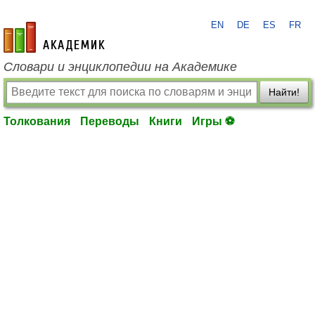
EN
DE
ES
FR
academic.ru
Словари и энциклопедии на Академике
Найти!
Толкования
Переводы
Книги
Игры ⚽