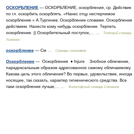
ОСКОРБЛЕНИЕ
— ОСКОРБЛЕНИЕ, оскорбления, ср. Действие
по гл. оскорбить оскорблять. «Нанес отцу нестерпимое
оскорбление.» А.Тургенев. Оскорбление словами. Оскорбление
действием. Нанести кому нибудь оскорбление. Терпеть
оскорбление. || Оскорбительный поступок,… …
Толковый словарь
Ушакова
оскорбление
— См …
Словарь синонимов
Оскорбление
— Оскорбление ♦ Injure Злобное обличение,
парадоксальным образом адресованное самому обличаемому.
Какова цель этого обличения? Во первых, удовольствие, иногда
носящее, так сказать, характер гигиенического средства. Все
таки оскорбление лучше,… …
Философский словарь Спонвиля