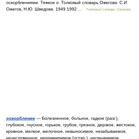
оскорблениями. Тяжкое о. Толковый словарь Ожегова. С.И.
Ожегов, Н.Ю. Шведова. 1949 1992 …
Толковый словарь Ожегова
оскорбление
— Болезненное, больное, гадкое (разг.),
глубокое, гнусное, горькое, грубое, грязное, дерзкое, жестокое,
кровное, мелкое, мелочное, невыносимое, незабываемое,
незаслуженное, непримиримое (устар.), несмываемое,