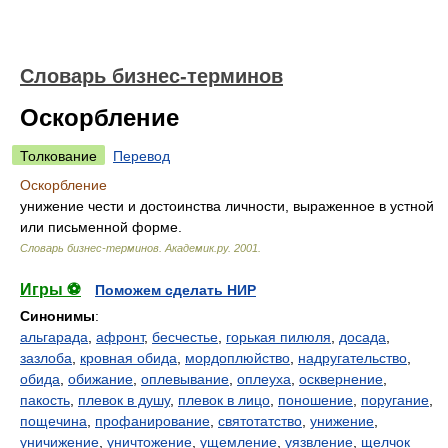
Словарь бизнес-терминов
Оскорбление
Толкование
Перевод
Оскорбление
унижение чести и достоинства личности, выраженное в устной
или письменной форме.
Словарь бизнес-терминов.
Академик.ру
.
2001
.
Игры ⚽
Поможем сделать НИР
Синонимы
:
альгарада
,
афронт
,
бесчестье
,
горькая пилюля
,
досада
,
зазлоба
,
кровная обида
,
мордоплюйство
,
надругательство
,
обида
,
обижание
,
оплевывание
,
оплеуха
,
осквернение
,
пакость
,
плевок в душу
,
плевок в лицо
,
поношение
,
поругание
,
пощечина
,
профанирование
,
святотатство
,
унижение
,
уничижение
,
уничтожение
,
ущемление
,
уязвление
,
щелчок