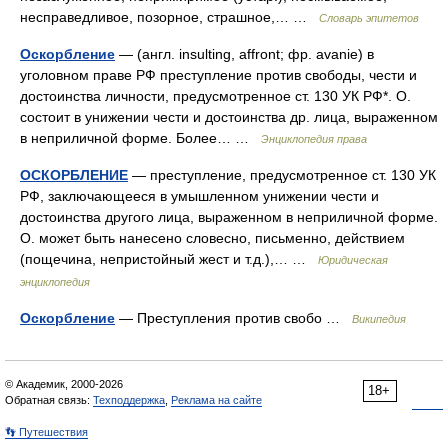
несправедливое, позорное, страшное,… …
Словарь эпитетов
Оскорбление
— (англ. insulting, affront; фр. avanie) в
уголовном праве РФ преступление против свободы, чести и
достоинства личности, предусмотренное ст. 130 УК РФ*. О.
состоит в унижении чести и достоинства др. лица, выраженном
в неприличной форме. Более… …
Энциклопедия права
ОСКОРБЛЕНИЕ
— преступление, предусмотренное ст. 130 УК
РФ, заключающееся в умышленном унижении чести и
достоинства другого лица, выраженном в неприличной форме.
О. может быть нанесено словесно, письменно, действием
(пощечина, непристойный жест и т.д.),… …
Юридическая
энциклопедия
Оскорбление
— Преступления против свобо …
Википедия
© Академик, 2000-2026
18+
Обратная связь:
Техподдержка
,
Реклама на сайте
👣 Путешествия