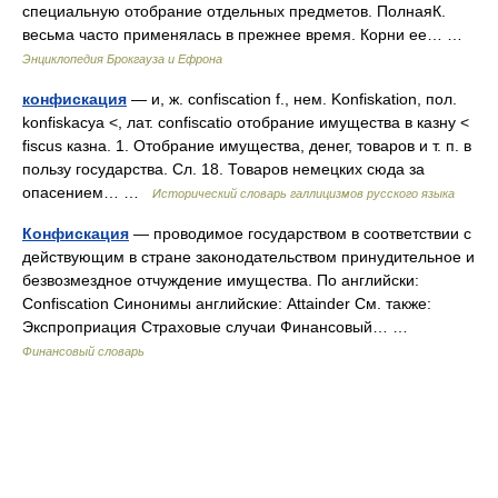
специальную отобрание отдельных предметов. ПолнаяК.
весьма часто применялась в прежнее время. Корни ее… …
Энциклопедия Брокгауза и Ефрона
конфискация
— и, ж. confiscation f., нем. Konfiskation, пол.
konfiskacya <, лат. confiscatio отобрание имущества в казну <
fiscus казна. 1. Отобрание имущества, денег, товаров и т. п. в
пользу государства. Сл. 18. Товаров немецких сюда за
опасением… …
Исторический словарь галлицизмов русского языка
Конфискация
— проводимое государством в соответствии с
действующим в стране законодательством принудительное и
безвозмездное отчуждение имущества. По английски:
Confiscation Синонимы английские: Attainder См. также:
Экспроприация Страховые случаи Финансовый… …
Финансовый словарь