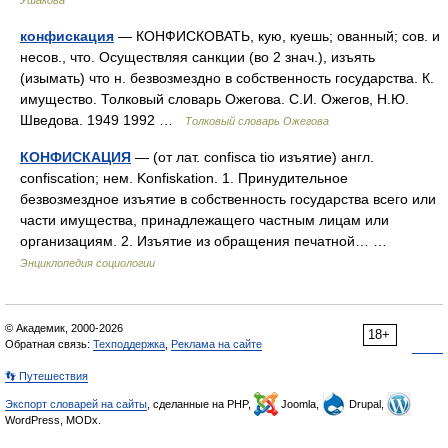
Ушакова
конфискация
— КОНФИСКОВАТЬ, кую, куешь; ованный; сов. и
несов., что. Осуществляя санкции (во 2 знач.), изъять
(изымать) что н. безвозмездно в собственность государства. К.
имущество. Толковый словарь Ожегова. С.И. Ожегов, Н.Ю.
Шведова. 1949 1992 …
Толковый словарь Ожегова
КОНФИСКАЦИЯ
— (от лат. confisca tio изъятие) англ.
confiscation; нем. Konfiskation. 1. Принудительное
безвозмездное изъятие в собственность государства всего или
части имущества, принадлежащего частным лицам или
организациям. 2. Изъятие из обращения печатной… …
Энциклопедия социологии
© Академик, 2000-2026
18+
Обратная связь:
Техподдержка
,
Реклама на сайте
👣 Путешествия
Экспорт словарей на сайты
, сделанные на PHP,
Joomla,
Drupal,
WordPress, MODx.