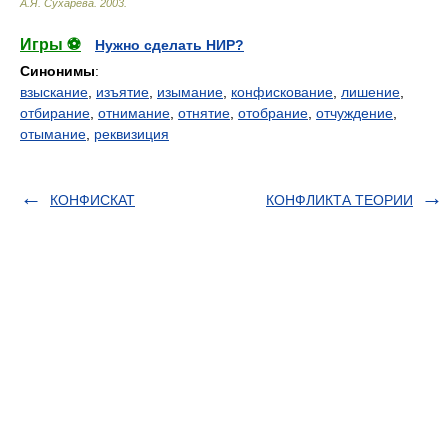
А.Я. Сухарева
.
2003
.
Игры ⚽
Нужно сделать НИР?
Синонимы
:
взыскание
,
изъятие
,
изымание
,
конфискование
,
лишение
,
отбирание
,
отнимание
,
отнятие
,
отобрание
,
отчуждение
,
отымание
,
реквизиция
КОНФИСКАТ
КОНФЛИКТА ТЕОРИИ