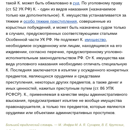
такой К. может быть обжаловано в
суд
. По уголовному праву
(ст. 52 УК РФ) К. - один из видов наказания (назначаемое
только как дополнительное). К. имущества устанавливается за
тяжкие и
особо тяжкие преступления
, совершенные из
корыстных побуждений, и может быть назначена судом только
в случаях, предусмотренных соответствующими статьями
Особенной части УК РФ. Не подлежит К.
имущество
,
необходимое осужденному или лицам, находящимся на его
иждивении, согласно перечню, предусмотренному уголовно-
исполнительным законодательством РФ. От К. имущества как
вида уголовного наказания необходимо отличать специальную
К. Последняя заключается в изъятии у осужденного конкретных
предметов, являющихся орудиями и средствами
преступления, некоторых других предметов, а также денег и
иных ценностей, нажитых преступным путем (ст. 86 УПК
РСФСР). К., применяемая в качестве меры административного
взыскания, предусматривает изъятие не вообще имущества
правонарушителя, а только тех предметов, которые являются
орудиями или объектами административных проступков.
Большой юридический словарь. — М.: Инфра-М
.
А. Я. Сухарев, В. Е. Крутских,