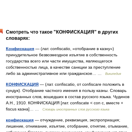
Смотреть что такое "КОНФИСКАЦИЯ" в других
словарях:
Конфискация
— (лат. confiscatio, «отобрание в казну»)
принудительное безвозмездное изъятие в собственность
государства всего или части имущества, являющегося
собственностью лица, в качестве санкции за преступление
либо за административное или гражданское… …
Википедия
КОНФИСКАЦИЯ
— (лат. confiscatio, от confiscare положить в
сундук). Отобрание частного имения в пользу казны. Словарь
иностранных слов, вошедших в состав русского языка. Чудинов
А.Н., 1910. КОНФИСКАЦИЯ [лат. confiscate < con с, вместе +
fiscus казна]… …
Словарь иностранных слов русского языка
конфискация
— отчуждение, реквизиция, экспроприация;
лишение, отнимание, изъятие, отобрание, отнятие, отымание,