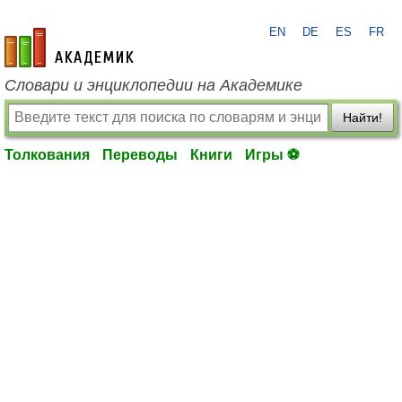
EN
DE
ES
FR
academic.ru
Словари и энциклопедии на Академике
Найти!
Толкования
Переводы
Книги
Игры ⚽