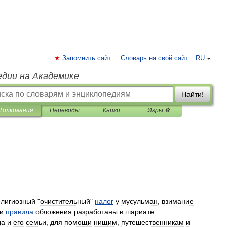
Запомнить сайт
Словарь на свой сайт
RU
едии на Академике
Найти!
Толкования
Переводы
Книги
Игры ⚽
елигиозный
"
очистительный
"
налог
у
мусульман
,
взимание
и
правила
обложения
разработаны
в
шариате
.
да
и
его
семьи
,
для
помощи
нищим
,
путешественникам
и