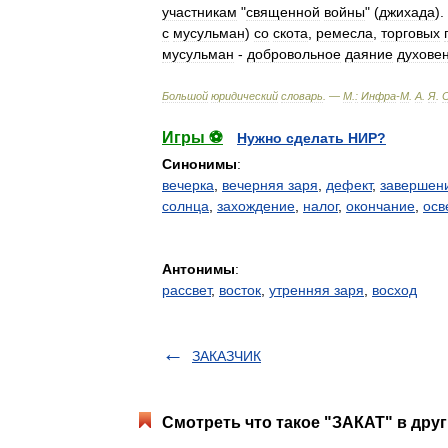
участникам
"
священной
войны
" (
джихада
).
с
мусульман
)
со
скота
,
ремесла
,
торговых
мусульман
-
добровольное
даяние
духовен
Большой
юридический
словарь
. —
М
.
:
Инфра
-
М
.
А
.
Я
.
Игры ⚽
Нужно сделать НИР?
Синонимы
:
вечерка
,
вечерняя заря
,
дефект
,
завершен
солнца
,
захождение
,
налог
,
окончание
,
осв
Антонимы
:
рассвет
,
восток
,
утренняя заря
,
восход
ЗАКАЗЧИК
Смотреть что такое "ЗАКАТ" в друг