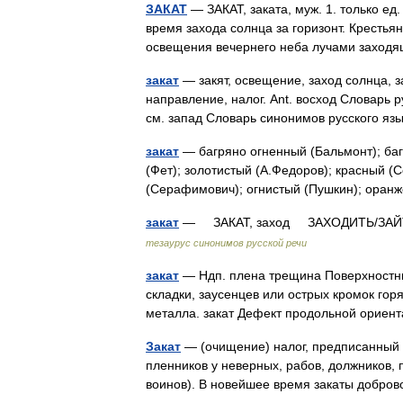
ЗАКАТ
— ЗАКАТ, заката, муж. 1. только ед.
время захода солнца за горизонт. Крестья
освещения вечернего неба лучами захо
закат
— закят, освещение, заход солнца, з
направление, налог. Ant. восход Словарь р
см. запад Словарь синонимов русского я
закат
— багряно огненный (Бальмонт); баг
(Фет); золотистый (А.Федоров); красный 
(Серафимович); огнистый (Пушкин); ора
закат
— ЗАКАТ, заход ЗАХОДИТЬ/ЗАЙТИ, 
тезаурус синонимов русской речи
закат
— Ндп. плена трещина Поверхностны
складки, заусенцев или острых кромок гор
металла. закат Дефект продольной орие
Закат
— (очищение) налог, предписанный 
пленников у неверных, рабов, должников, 
воинов). В новейшее время закаты добр