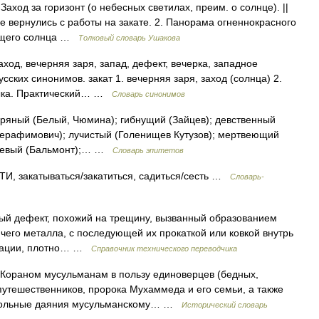
 Заход за горизонт (о небесных светилах, преим. о солнце). ||
не вернулись с работы на закате. 2. Панорама огненнокрасного
дящего солнца …
Толковый словарь Ушакова
аход, вечерняя заря, запад, дефект, вечерка, западное
усских синонимов. закат 1. вечерняя заря, заход (солнца) 2.
зыка. Практический… …
Словарь синонимов
ряный (Белый, Чюмина); гибнущий (Зайцев); девственный
(Серафимович); лучистый (Голенищев Кутузов); мертвеющий
нжевый (Бальмонт);… …
Словарь эпитетов
закатываться/закатиться, садиться/сесть …
Словарь-
й дефект, похожий на трещину, вызванный образованием
ячего металла, с последующей их прокаткой или ковкой внутрь
нтации, плотно… …
Справочник технического переводчика
Кораном мусульманам в пользу единоверцев (бедных,
путешественников, пророка Мухаммеда и его семьи, а также
овольные даяния мусульманскому… …
Исторический словарь