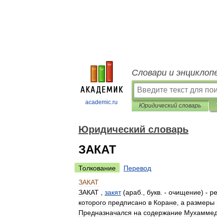
Словари и энциклоп
academic.ru
Юридический словарь
Юридический словарь
ЗАКАТ
Толкование
Перевод
ЗАКАТ
ЗАКАТ
,
закят
(
араб
.,
букв
. -
очищение
) -
р
которого
предписано
в
Коране
,
а
размеры
Предназначался
на
содержание
Мухамме