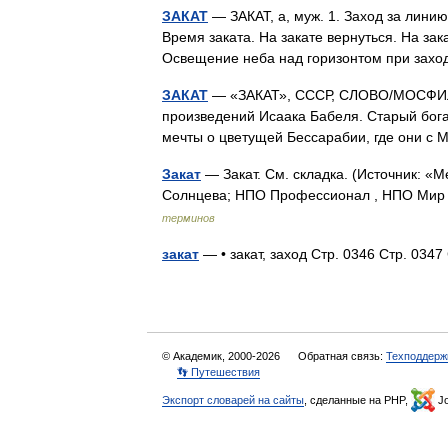
ЗАКАТ
— ЗАКАТ, а, муж. 1. Заход за линию
Время заката. На закате вернуться. На зака
Освещение неба над горизонтом при за
ЗАКАТ
— «ЗАКАТ», СССР, СЛОВО/МОСФИЛЬМ
произведений Исаака Бабеля. Старый бог
мечты о цветущей Бессарабии, где они с
Закат
— Закат. См. складка. (Источник: «
Солнцева; НПО Профессионал , НПО Мир и
терминов
закат
— • закат, заход Стр. 0346 Стр. 03
© Академик, 2000-2026
Обратная связь:
Техподдерж
👣 Путешествия
Экспорт словарей на сайты
, сделанные на PHP,
Jo