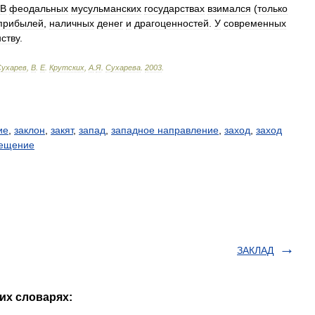
В
феодальных
мусульманских
государствах
взимался
(
только
прибылей
,
наличных
денег
и
драгоценностей
.
У
современных
ству
.
Сухарев
,
В
.
Е
.
Крутских
,
А
.
Я
.
Сухарева
.
2003
.
ие
,
заклон
,
закят
,
запад
,
западное направление
,
заход
,
заход
ещение
ЗАКЛАД
их словарях: