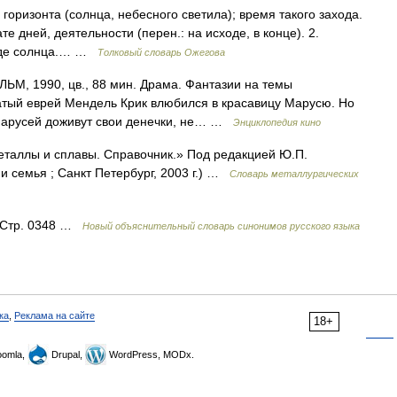
 горизонта (солнца, небесного светила); время такого захода.
те дней, деятельности (перен.: на исходе, в конце). 2.
ходе солнца.… …
Толковый словарь Ожегова
, 1990, цв., 88 мин. Драма. Фантазии на темы
атый еврей Мендель Крик влюбился в красавицу Марусю. Но
 Марусей доживут свои денечки, не… …
Энциклопедия кино
Металлы и сплавы. Справочник.» Под редакцией Ю.П.
 семья ; Санкт Петербург, 2003 г.) …
Словарь металлургических
47 Стр. 0348 …
Новый объяснительный словарь синонимов русского языка
ка
,
Реклама на сайте
18+
omla,
Drupal,
WordPress, MODx.