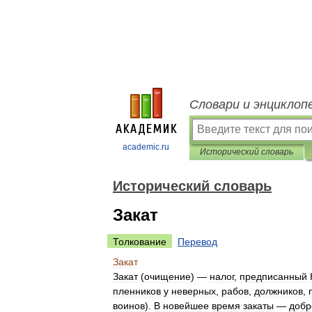
Словари и энциклоп
academic.ru
Исторический словарь
Исторический словарь
Закат
Толкование
Перевод
Закат
Закат
(
очищение
) —
налог
,
предписанный
пленников
у
неверных
,
рабов
,
должников
,
воинов
).
В
новейшее
время
закаты
—
добр