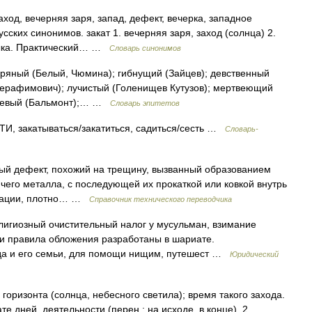
аход, вечерняя заря, запад, дефект, вечерка, западное
усских синонимов. закат 1. вечерняя заря, заход (солнца) 2.
зыка. Практический… …
Словарь синонимов
ряный (Белый, Чюмина); гибнущий (Зайцев); девственный
(Серафимович); лучистый (Голенищев Кутузов); мертвеющий
нжевый (Бальмонт);… …
Словарь эпитетов
закатываться/закатиться, садиться/сесть …
Словарь-
й дефект, похожий на трещину, вызванный образованием
ячего металла, с последующей их прокаткой или ковкой внутрь
нтации, плотно… …
Справочник технического переводчика
елигиозный очистительный налог у мусульман, взимание
 и правила обложения разработаны в шариате.
а и его семьи, для помощи нищим, путешест …
Юридический
 горизонта (солнца, небесного светила); время такого захода.
те дней, деятельности (перен.: на исходе, в конце). 2.