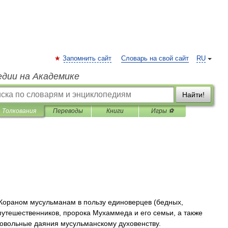
Запомнить сайт
Словарь на свой сайт
RU
едии на Академике
Найти!
Толкования
Переводы
Книги
Игры ⚽
Кораном
мусульманам
в
пользу
единоверцев
(
бедных
,
путешественников
,
пророка
Мухаммеда
и
его
семьи
,
а
также
овольные
даяния
мусульманскому
духовенству
.