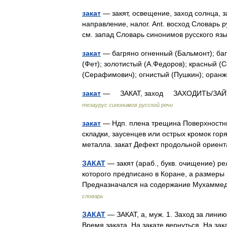
закат
— закят, освещение, заход солнца, з
направление, налог. Ant. восход Словарь р
см. запад Словарь синонимов русского я
закат
— багряно огненный (Бальмонт); баг
(Фет); золотистый (А.Федоров); красный 
(Серафимович); огнистый (Пушкин); ора
закат
— ЗАКАТ, заход ЗАХОДИТЬ/ЗАЙТИ, 
тезаурус синонимов русской речи
закат
— Ндп. плена трещина Поверхностны
складки, заусенцев или острых кромок гор
металла. закат Дефект продольной орие
ЗАКАТ
— закят (араб., букв. очищение) р
которого предписано в Коране, а размеры
Предназначался на содержание Мухаммед
словарь
ЗАКАТ
— ЗАКАТ, а, муж. 1. Заход за линию
Время заката. На закате вернуться. На зака