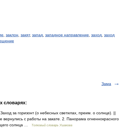
ие
,
заклон
,
закят
,
запад
,
западное направление
,
заход
,
заход
ещение
Зама
их словарях:
 Заход за горизонт (о небесных светилах, преим. о солнце). ||
не вернулись с работы на закате. 2. Панорама огненнокрасного
дящего солнца …
Толковый словарь Ушакова