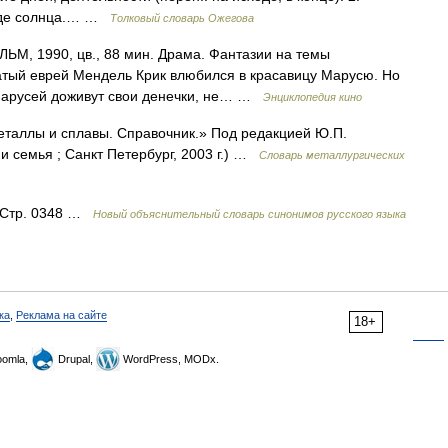
ходе солнца.… …
Толковый словарь Ожегова
, 1990, цв., 88 мин. Драма. Фантазии на темы
атый еврей Мендель Крик влюбился в красавицу Марусю. Но
 Марусей доживут свои денечки, не… …
Энциклопедия кино
Металлы и сплавы. Справочник.» Под редакцией Ю.П.
 семья ; Санкт Петербург, 2003 г.) …
Словарь металлургических
47 Стр. 0348 …
Новый объяснительный словарь синонимов русского языка
ка
,
Реклама на сайте
18+
omla,
Drupal,
WordPress, MODx.