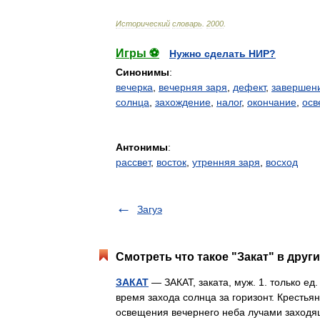
Исторический
словарь
.
2000
.
Игры ⚽
Нужно сделать НИР?
Синонимы
:
вечерка
,
вечерняя заря
,
дефект
,
завершен
солнца
,
захождение
,
налог
,
окончание
,
осв
Антонимы
:
рассвет
,
восток
,
утренняя заря
,
восход
Загуэ
Смотреть что такое "Закат" в друг
ЗАКАТ
— ЗАКАТ, заката, муж. 1. только ед.
время захода солнца за горизонт. Крестья
освещения вечернего неба лучами захо