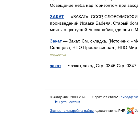
Освещение неба над горизонтом при за
ЗАКАТ
— «ЗАКАТ», СССР, СЛОВО/МОСФИЛЬМ
произведений Исаака Бабеля. Старый бог
мечты о цветущей Бессарабии, где они с
Закат
— Закат. См. складка. (Источник: «
Солнцева; НПО Профессионал , НПО Мир и
терминов
закат
— • закат, заход Стр. 0346 Стр. 03
© Академик, 2000-2026
Обратная связь:
Техподдерж
👣 Путешествия
Экспорт словарей на сайты
, сделанные на PHP,
Jo