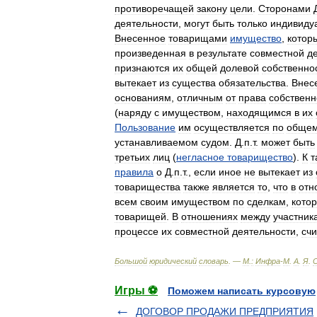
противоречащей
закону
цели
.
Сторонами
деятельности
,
могут
быть
только
индивиду
Внесенное
товарищами
имущество
,
котор
произведенная
в
результате
совместной
д
признаются
их
общей
долевой
собственно
вытекает
из
существа
обязательства
.
Внес
основаниям
,
отличным
от
права
собственн
(
наряду
с
имуществом
,
находящимся
в
их
Пользование
им
осуществляется
по
обще
устанавливаемом
судом
.
Д
.
п
.
т
.
может
быть
третьих
лиц
(
негласное
товарищество
).
К
т
правила
о
Д
.
п
.
т
.,
если
иное
не
вытекает
из
товарищества
также
является
то
,
что
в
отн
всем
своим
имуществом
по
сделкам
,
кото
товарищей
.
В
отношениях
между
участник
процессе
их
совместной
деятельности
,
сч
Большой
юридический
словарь
. —
М
.
:
Инфра
-
М
.
А
.
Я
.
Игры ⚽
Поможем написать курсовую
ДОГОВОР ПРОДАЖИ ПРЕДПРИЯТИЯ