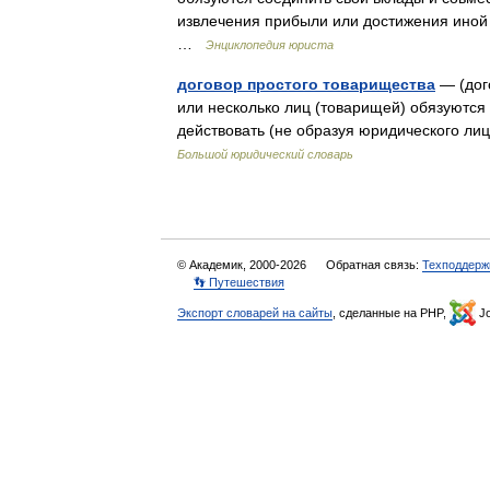
извлечения прибыли или достижения иной 
…
Энциклопедия юриста
договор простого товарищества
— (дог
или несколько лиц (товарищей) обязуются 
действовать (не образуя юридического л
Большой юридический словарь
© Академик, 2000-2026
Обратная связь:
Техподдерж
👣 Путешествия
Экспорт словарей на сайты
, сделанные на PHP,
Jo