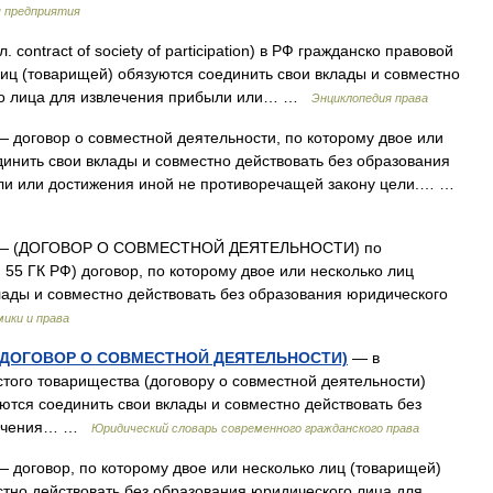
я предприятия
. contract of society of participation) в РФ гражданско правовой
лиц (товарищей) обязуются соединить свои вклады и совместно
ого лица для извлечения прибыли или… …
Энциклопедия права
 договор о совместной деятельности, по которому двое или
динить свои вклады и совместно действовать без образования
ли или достижения иной не противоречащей закону цели.… …
 (ДОГОВОР О СОВМЕСТНОЙ ДЕЯТЕЛЬНОСТИ) по
 55 ГК РФ) договор, по которому двое или несколько лиц
лады и совместно действовать без образования юридического
мики и права
(ДОГОВОР О СОВМЕСТНОЙ ДЕЯТЕЛЬНОСТИ)
— в
остого товарищества (договору о совместной деятельности)
ются соединить свои вклады и совместно действовать без
влечения… …
Юридический словарь современного гражданского права
 договор, по которому двое или несколько лиц (товарищей)
стно действовать без образования юридического лица для