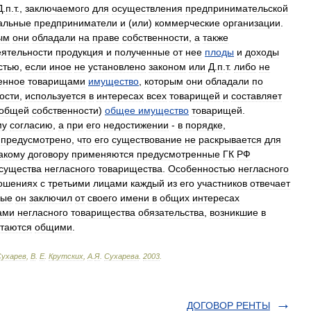
Д
.
п
.
т
.,
заключаемого
для
осуществления
предпринимательской
альные
предприниматели
и
(
или
)
коммерческие
организации
.
ым
они
обладали
на
праве
собственности
,
а
также
еятельности
продукция
и
полученные
от
нее
плоды
и
доходы
стью
,
если
иное
не
установлено
законом
или
Д
.
п
.
т
.
либо
не
енное
товарищами
имущество
,
которым
они
обладали
по
ости
,
используется
в
интересах
всех
товарищей
и
составляет
общей
собственности
)
общее
имущество
товарищей
.
му
согласию
,
а
при
его
недостижении
-
в
порядке
,
предусмотрено
,
что
его
существование
не
раскрывается
для
акому
договору
применяются
предусмотренные
ГК
РФ
существа
негласного
товарищества
.
Особенностью
негласного
ошениях
с
третьими
лицами
каждый
из
его
участников
отвечает
рые
он
заключил
от
своего
имени
в
общих
интересах
ами
негласного
товарищества
обязательства
,
возникшие
в
итаются
общими
.
Сухарев
,
В
.
Е
.
Крутских
,
А
.
Я
.
Сухарева
.
2003
.
ДОГОВОР РЕНТЫ