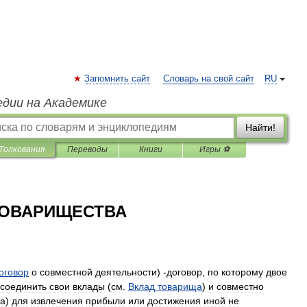
Запомнить сайт
Словарь на свой сайт
RU
едии на Академике
Найти!
Толкования
Переводы
Книги
Игры ⚽
ТОВАРИЩЕСТВА
оговор
о
совместной
деятельности
) -
договор
,
по
которому
двое
соединить
свои
вклады
(
см
.
Вклад
товарища
)
и
совместно
а
)
для
извлечения
прибыли
или
достижения
иной
не