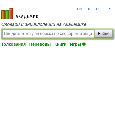
EN
DE
ES
FR
academic.ru
Словари и энциклопедии на Академике
Найти!
Толкования
Переводы
Книги
Игры ⚽