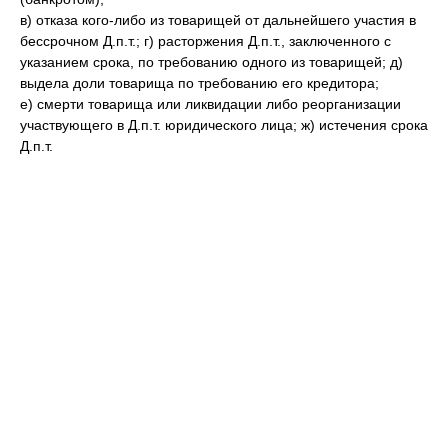
в) отказа кого-либо из товарищей от дальнейшего участия в
бессрочном Д.п.т.; г) расторжения Д.п.т., заключенного с
указанием срока, по требованию одного из товарищей; д)
выдела доли товарища по требованию его кредитора;
е) смерти товарища или ликвидации либо реорганизации
участвующего в Д.п.т. юридического лица; ж) истечения срока
Д.п.т.