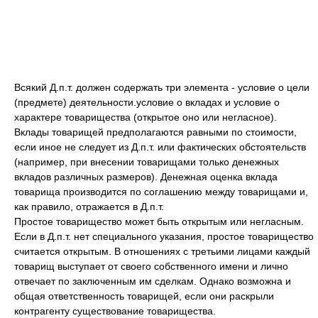
Всякий Д.п.т. должен содержать три элемента - условие о цели
(предмете) деятельности.условие о вкладах и условие о
характере товарищества (открытое оно или негласное).
Вклады товарищей предполагаются равными по стоимости,
если иное не следует из Д.п.т. или фактических обстоятельств
(например, при внесении товарищами только денежных
вкладов различных размеров). Денежная оценка вклада
товарища производится по соглашению между товарищами и,
как правило, отражается в Д.п.т.
Простое товарищество может быть открытым или негласным.
Если в Д.п.т. нет специального указания, простое товарищество
считается открытым. В отношениях с третьими лицами каждый
товарищ выступает от своего собственного имени и лично
отвечает по заключенным им сделкам. Однако возможна и
общая ответственность товарищей, если они раскрыли
контрагенту существование товарищества.