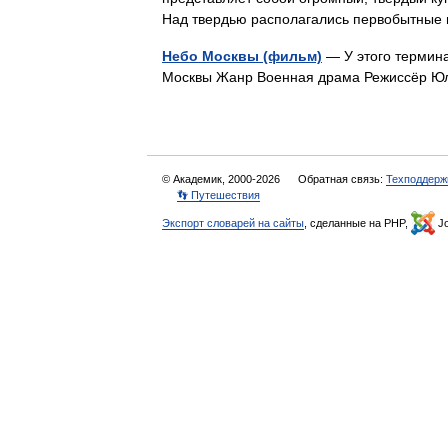
Над твердью располагались первобытны
Небо Москвы (фильм)
— У этого термина
Москвы Жанр Военная драма Режиссёр Ю
© Академик, 2000-2026
Обратная связь:
Техподдерж
👣 Путешествия
Экспорт словарей на сайты
, сделанные на PHP,
Jo