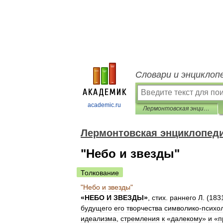
Словари и энциклоп
academic.ru
Лермонтовская энциклопедия
Лермонтовская энциклопед
"Небо и звезды"
Толкование
"
Небо
и
звезды
"
«
НЕБО
И
ЗВЕЗДЫ
»
,
стих
.
раннего
Л
. (
183
будущего
его
творчества
символико
-
психо
идеализма
,
стремления
к
«
далекому
»
и
«
п