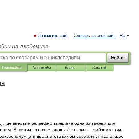
Запомнить сайт
Словарь на свой сайт
RU
едии на Академике
Найти!
Толкования
Переводы
Книги
Игры ⚽
ия
1
),
где
впервые
рельефно
выявлена
одна
из
важных
для
л
.
тем
.
В
поэтич
.
словаре
юноши
Л
.
звезды
—
эмблема
этич
.
рекрасному
» (
эти
два
эпитета
как
бы
обрамляют
настоящее