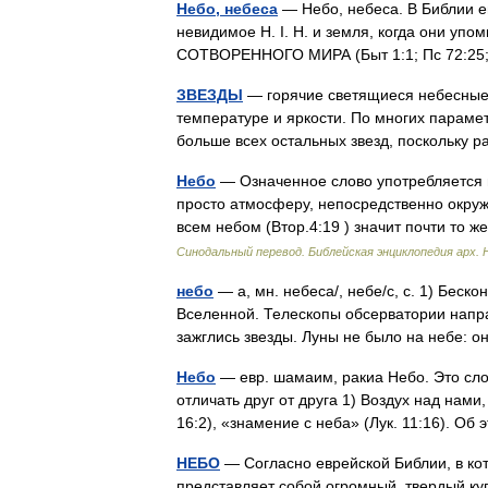
Небо, небеса
— Небо, небеса. В Библии ев
невидимое Н. I. Н. и земля, когда они уп
СОТВОРЕННОГО МИРА (Быт 1:1; Пс 72:25;
ЗВЕЗДЫ
— горячие светящиеся небесные 
температуре и яркости. По многих парамет
больше всех остальных звезд, поскольку
Небо
— Означенное слово употребляется в
просто атмосферу, непосредственно окру
всем небом (Втор.4:19 ) значит почти то
Синодальный перевод. Библейская энциклопедия арх. 
небо
— а, мн. небеса/, небе/с, с. 1) Бес
Вселенной. Телескопы обсерватории напра
зажглись звезды. Луны не было на небе: 
Небо
— евр. шамаим, ракиа Небо. Это сло
отличать друг от друга 1) Воздух над нами,
16:2), «знамение с неба» (Лук. 11:16). 
НЕБО
— Согласно еврейской Библии, в ко
представляет собой огромный, твердый ку