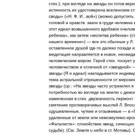
стих
.);
при
взгляде
на
звезды
он
готов
вери
истинность
их
удостоверена
вселенским
с
своды
» («
Н
.
Ф
.
И
...
вой
») (
можно
допустить
головой
и
нравств
.
закон
в
груди
человека
этот
идеал
возвышенного
вдобавок
очелов
ребенка
»,
как
затем
«
молитва
ребенка
» (
с
нашего
времени
») —
все
это
обычные
у
Л
.
оставленное
душой
где
-
то
далеко
позади
и
медитация
направляется
в
новое
,
неожид
человеческим
миром
.
Герой
стих
.
тоскует
человечеством
и
отличной
от
«
звездной
» 
звезды
(
Я
и
идеал
)
накладывается
индиви
тема
астральной
отрешенности
от
мирских
звезды
(
ср
.
:
«
На
звезды
часто
устремлял
я
потребностью
во
взгляде
на
землю
с
демо
намеченная
в
стих
.
двузначность
лермонт
.
смятение
противоречивых
мыслей
Л
.
Впос
одушевленные
,
чуткие
и
отзывчивые
—
в
«
удаленные
от
земли
или
невозмутимо
-
иро
«
Фаталисте
»
:
спокойствие
звезд
,
сияющих
судьбе
). (
См
.
Земля
и
небо
в
ст
.
Мотивы
).