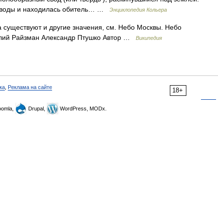
е воды и находилась обитель… …
Энциклопедия Кольера
 существуют и другие значения, см. Небо Москвы. Небо
лий Райзман Александр Птушко Автор …
Википедия
ка
,
Реклама на сайте
18+
omla,
Drupal,
WordPress, MODx.