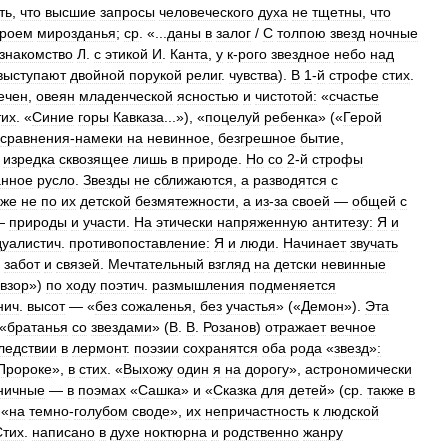
ть
,
что
высшие
запросы
человеческого
духа
не
тщетны
,
что
троем
мирозданья
;
ср
. «...
даны
в
залог
/
С
толпою
звезд
ночные
знакомство
Л
.
с
этикой
И
.
Канта
,
у
к
-
рого
звездное
небо
над
выступают
двойной
порукой
религ
.
чувства
).
В
1
-
й
строфе
стих
.
ечен
,
овеян
младенческой
ясностью
и
чистотой:
«
счастье
тих
. «
Синие
горы
Кавказа
...»), «
поцелуй
ребенка
» («
Герой
сравнения
-
намеки
на
невинное
,
безгрешное
бытие
,
изредка
сквозящее
лишь
в
природе
.
Но
со
2
-
й
строфы
анное
русло
.
Звезды
не
сближаются
,
а
разводятся
с
уже
не
по
их
детской
безмятежности
,
а
из
-
за
своей
—
общей
с
—
природы
и
участи
.
На
этически
напряженную
антитезу:
Я
и
дуалистич
.
противопоставление:
Я
и
люди
.
Начинает
звучать
забот
и
связей
.
Мечтательный
взгляд
на
детски
невинные
взор
»)
по
ходу
поэтич
.
размышления
подменяется
нич
.
высот
— «
без
сожаленья
,
без
участья
» («
Демон
»).
Эта
 «
братанья
со
звездами
» (
В
.
В
.
Розанов
)
отражает
вечное
ледствии
в
лермонт
.
поэзии
сохранятся
оба
рода
«
звезд
»
:
Пророке
»,
в
стих
. «
Выхожу
один
я
на
дорогу
»,
астрономически
ничные
—
в
поэмах
«
Сашка
»
и
«
Сказка
для
детей
» (
ср
.
также
в
«
на
темно
-
голубом
своде
»,
их
непричастность
к
людской
Стих
.
написано
в
духе
ноктюрна
и
родственно
жанру