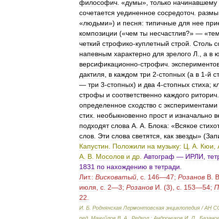
философич
. «
думы
»,
только
начинавшему
сочетается
уединенное
сосредоточ
.
размы
«
людьми
»)
и
песня:
типичные
для
нее
при
композиции
(«
чем
ты
несчастлив
?» — «
те
четкий
строфико
-
куплетный
строй
.
Столь
с
напевным
характерно
для
зрелого
Л
.,
а
в
ю
версификационно
-
строфич
.
эксперименто
дактиля
,
в
каждом
три
2
-
стопных
(
а
в
1
-
й
с
—
три
3
-
стопных
)
и
два
4
-
стопных
стиха
;
к
строфы
и
соответственно
каждого
риторич
определенное
сходство
с
экспериментами
стих
.
необыкновенно
прост
и
изначально
в
подходят
слова
А
.
А
.
Блока:
«
Всякое
стихо
слов
.
Эти
слова
светятся
,
как
звезды
» (
Зап
Капустин
.
Положили
на
музыку:
Ц
.
А
.
Кюи
,
А
.
В
.
Мосолов
и
др
.
Автограф
—
ИРЛИ
,
тет
1831
по
нахождению
в
тетради
.
Лит
.
:
Висковатый
,
с
.
146
—
47
;
Розанов
В
.
июля
,
с
.
2
—
3
;
Розанов
И
. (
3
),
с
.
153
—
54
;
П
22
.
И
.
Б
.
Роднянская
Лермонтовская
энциклопедия
/
АН
С
ред
.
Мануйлов
В
.
А
.,
Редкол
.
:
Андроников
И
.
Л
.,
Базано