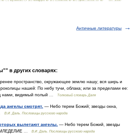
Античные литературы
ы"" в других словарях:
пренее пространство, окружающее землю нашу; вся ширь и
роколицы нашей: По небу тучи, облака; или за пределами ее:
над нами, видимый полый …
Толковый словарь Даля
уда ангелы смотрят.
— Небо терем Божий; звезды окна,
 …
В.И. Даль. Пословицы русского народа
 которых вылетают ангелы.
— Небо терем Божий, звезды
. ЗЕМЛЕДЕЛИЕ …
В.И. Даль. Пословицы русского народа