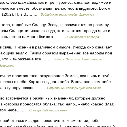
р. слово шамайим, как и греч. уранос, означает видимое и
оминаются вместе, обозначают целостность видимого, Богом
 120:2). Н. в ВЗ… …
Библейская энциклопедия Брокгауза
тела, подобные Солнцу. Звезды различаются по размеру,
рам Солнце типичная звезда, хотя кажется гораздо ярче и
 расположено намного ближе к… …
Энциклопедия Кольера
 свящ. Писании в различном смысле. Иногда оно означает
жающую землю. Таким образом выражение: все народы под
 же, что и выражение все… …
Библия. Ветхий и Новый заветы.
Никифора.
конечное пространство, окружающее Землю, вся ширь и глубь
влены в небо. Карта звездного неба. В почерневшем небе
она в ту пору поздно… …
Популярный словарь русского языка
во встречается в различных значениях, которые должно
 в котором проносятся облака; так, напр., «небо красно (Мат.
Об этом небе… …
Словарь библейских имен
торой отразились древневосточные космогонии, небо
полообразный свод (или твердь ), раскинувшийся над землей.