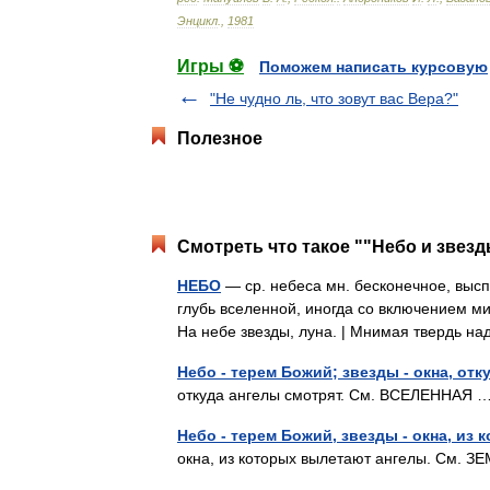
Энцикл
.
,
1981
Игры ⚽
Поможем написать курсовую
"Не чудно ль, что зовут вас Вера?"
Полезное
Смотреть что такое ""Небо и звезд
НЕБО
— ср. небеса мн. бесконечное, выс
глубь вселенной, иногда со включением ми
На небе звезды, луна. | Мнимая твердь 
Небо - терем Божий; звезды - окна, отк
откуда ангелы смотрят. См. ВСЕЛЕННАЯ
Небо - терем Божий, звезды - окна, из
окна, из которых вылетают ангелы. См