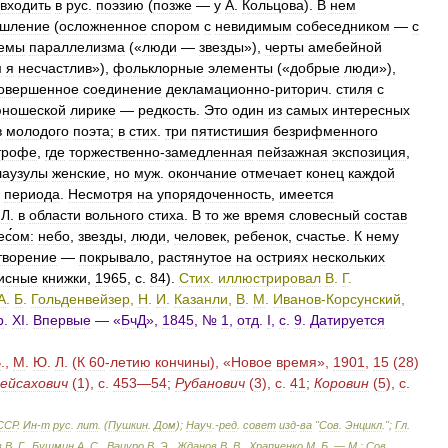
входить
в
рус
.
поэзию
(
позже
—
у
А
.
Кольцова
).
В
нем
шление
(
осложненное
спором
с
невидимым
собеседником
—
с
емы
параллелизма
(«
люди
—
звезды
»),
черты
амебейной
м
я
несчастлив
»),
фольклорные
элементы
(«
добрые
люди
»),
овершенное
соединение
декламационно
-
риторич
.
стиля
с
ношеской
лирике
—
редкость
.
Это
один
из
самых
интересных
в
молодого
поэта
;
в
стих
.
три
пятистишия
безрифменного
трофе
,
где
торжественно
-
замедленная
пейзажная
экспозиция
,
лаузулы
женские
,
но
муж
.
окончание
отмечает
конец
каждой
.
периода
.
Несмотря
на
упорядоченность
,
имеется
Л
.
в
области
вольного
стиха
.
В
то
же
время
словесный
состав
ес́́ом:
небо
,
звезды
,
люди
,
человек
,
ребенок
,
счастье
.
К
нему
творение
—
покрывало
,
растянутое
на
остриях
нескольких
исные
книжки
,
1965
,
с
.
84
).
Стих
.
иллюстрировал
В
.
Г
.
А
.
Б
.
Гольденвейзер
,
Н
.
И
.
Казанли
,
В
.
М
.
Иванов
-
Корсунский
,
р
.
XI
.
Впервые
— «
БчД
»,
1845
, №
1
,
отд
.
I
,
с
.
9
.
Датируется
В
.,
М
.
Ю
.
Л
. (
К
60
-
летию
кончины
), «
Новое
время
»,
1901
,
15
(
28
)
ейсахович
(
1
),
с
.
453
—
54
;
Рубанович
(
3
),
с
.
41
;
Коровин
(
5
),
с
.
ССР
.
Ин
-
т
рус
.
лит
. (
Пушкин
.
Дом
);
Науч
.-
ред
.
совет
изд
-
ва
"
Сов
.
Энцикл
.";
Гл
.
в
В
.
Г
.,
Бушмин
А
.
С
.,
Вацуро
В
.
Э
.,
Жданов
В
.
В
.,
Храпченко
М
.
Б
. —
М
.
:
Сов
.