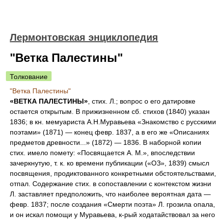
Лермонтовская энциклопедия
"Ветка Палестины"
Толкование
"Ветка Палестины"
«ВЕТКА ПАЛЕСТИНЫ»
, стих. Л.; вопрос о его датировке
остается открытым. В прижизненном сб. стихов (1840) указан
1836; в кн. мемуариста А.Н.Муравьева «Знакомство с русскими
поэтами» (1871) — конец февр. 1837, а в его же «Описаниях
предметов древности...» (1872) — 1836. В наборной копии
стих. имело помету: «Посвящается А. М.», впоследствии
зачеркнутую, т. к. ко времени публикации («ОЗ», 1839) смысл
посвящения, продиктованного конкретными обстоятельствами,
отпал. Содержание стих. в сопоставлении с контекстом жизни
Л. заставляет предположить, что наиболее вероятная дата —
февр. 1837; после создания «Смерти поэта» Л. грозила опала,
и он искал помощи у Муравьева, к-рый ходатайствовал за него