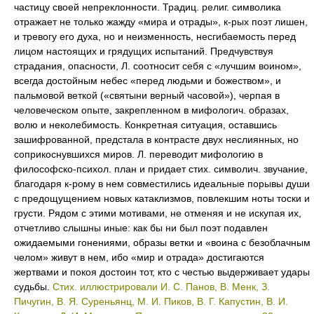
частицу своей непреклонности. Традиц. религ. символика
отражает не только жажду «мира и отрады», к-рых поэт лишен,
и тревогу его духа, но и неизменность, несгибаемость перед
лицом настоящих и грядущих испытаний. Предчувствуя
страдания, опасности, Л. соотносит себя с «лучшим воином»,
всегда достойным небес «перед людьми и божеством», и
пальмовой веткой («святыни верный часовой»), черпая в
человеческом опыте, закрепленном в мифологич. образах,
волю и неколебимость. Конкретная ситуация, оставшись
зашифрованной, предстала в контрасте двух неслиянных, но
соприкоснувшихся миров. Л. переводит мифологию в
философско-психол. план и придает стих. символич. звучание,
благодаря к-рому в нем совместились идеальные порывы души
с предощущением новых катаклизмов, повлекшим ноты тоски и
грусти. Рядом с этими мотивами, не отменяя и не искупая их,
отчетливо слышны иные: как бы ни был поэт подавлен
ожидаемыми гонениями, образы ветки и «воина с безоблачным
челом» живут в нем, ибо «мир и отрада» достигаются
жертвами и покоя достоин тот, кто с честью выдерживает удары
судьбы.
Стих. иллюстрировали И. С. Панов, В. Менк, З.
Пичугин, В. Я. Суреньянц, М. И. Пиков, В. Г. Капустин, В. И.