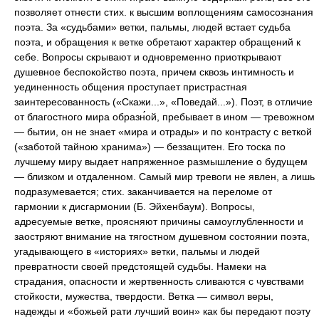
позволяет отнести стих. к высшим воплощениям самосознания
поэта. За «судьбами» ветки, пальмы, людей встает судьба
поэта, и обращения к ветке обретают характер обращений к
себе. Вопросы скрывают и одновременно приоткрывают
душевное беспокойство поэта, причем сквозь интимность и
уединенность общения проступает пристрастная
заинтересованность («Скажи...», «Поведай...»). Поэт, в отличие
от благостного мира образн́́ой, пребывает в ином — тревожном
— бытии, он не знает «мира и отрады» и по контрасту с веткой
(«заботой тайною хранима») — беззащитен. Его тоска по
лучшему миру выдает напряженное размышление о будущем
— близком и отдаленном. Самый мир тревоги не явлен, а лишь
подразумевается; стих. заканчивается на переломе от
гармонии к дисгармонии (Б. Эйхенбаум). Вопросы,
адресуемые ветке, проясняют причины самоуглубленности и
заостряют внимание на тягостном душевном состоянии поэта,
угадывающего в «историях» ветки, пальмы и людей
превратности своей предстоящей судьбы. Намеки на
страдания, опасности и жертвенность сливаются с чувствами
стойкости, мужества, твердости. Ветка — символ веры,
надежды и «божьей рати лучший воин» как бы передают поэту