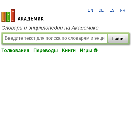
EN
DE
ES
FR
academic.ru
Словари и энциклопедии на Академике
Найти!
Толкования
Переводы
Книги
Игры ⚽