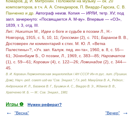
Комаров, Д. И. Митрохин. Положили на музыку — ок. 20
композиторов, в т.ч. А. А. Спендиаров, П. Виардо-Гарсиа, С. В.
Панченко и др.
Автограф неизв. Копия — ИРЛИ, тетр. XV; под
загл. зачеркнуто: «Посвящается А. М-ву». Впервые — «ОЗ»,
1839, т. 3, отд. III.
Лит.:
Никитин
М., Идеи о боге и судьбе в поэзии Л., Н.-
Новгород, 1915, с. 5, 10, 11;
Гроссман
(2), с. 701;
Баранов
В. В.,
Достоверен ли комментарий к стих. М. Ю. Л. «Ветка
Палестины»?, «Уч. зап. Калуж. пед. ин-та», 1960, в. 8, с. 55—
61;
Эйхенбаум
Б., О поэзии, Л., 1969, с. 383—85;
Наровчатов
(1), с. 59—61;
Коровин
(4), с. 122—26;
Ломинадзе
(2), с. 344—
45.
В. И. Коровин
Лермонтовская энциклопедия / АН СССР. Ин-т рус. лит. (Пушкин.
Дом); Науч.-ред. совет изд-ва "Сов. Энцикл."; Гл. ред. Мануйлов В. А., Редкол.:
Андроников И. Л., Базанов В. Г., Бушмин А. С., Вацуро В. Э., Жданов В. В.,
Храпченко М. Б. — М.: Сов. Энцикл.
,
1981
Игры ⚽
Нужен реферат?
"Весна"
"Вечер"