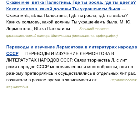
Скажи мне, ветка Палестины, Где ты росла, где ты цвела?
Каких холмов, какой долины Ты украшением была
—
Скажи мнѣ, вѣтка Палестины, Гдѣ ты росла, гдѣ ты цвѣла?
Какихъ холмовъ, какой долины Ты украшеніемъ была. М. Ю.
Лермонтовъ, Вѣтка Палестины …
Большой толково-
фразеологический словарь Михельсона (оригинальная орфография)
Переводы и изучение Лермонтова в литературах народов
СССР
— ПЕРЕВОДЫ И ИЗУЧЕНИЕ ЛЕРМОНТОВА В
ЛИТЕРАТУРАХ НАРОДОВ СССР. Связи творчества Л. с лит
рами народов СССР многочисленны и многообразны, они по
разному претворялись и осуществлялись в отдельных лит рах,
возникали в разное время в зависимости от… …
Лермонтовская
энциклопедия