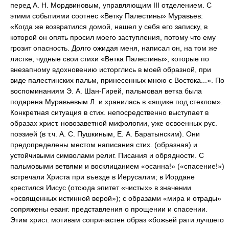
перед А. Н. Мордвиновым, управляющим III отделением. С
этими событиями соотнес «Ветку Палестины» Муравьев:
«Когда же возвратился домой, нашел у себя его записку, в
которой он опять просил моего заступления, потому что ему
грозит опасность. Долго ожидая меня, написал он, на том же
листке, чудные свои стихи «Ветка Палестины», которые по
внезапному вдохновению исторглись в моей образной, при
виде палестинских пальм, принесенных мною с Востока...». По
воспоминаниям Э. А. Шан-Гирей, пальмовая ветка была
подарена Муравьевым Л. и хранилась в «ящике под стеклом».
Конкретная ситуация в стих. непосредственно выступает в
образах христ. новозаветной мифологии, уже освоенных рус.
поэзией (в т.ч. А. С. Пушкиным, Е. А. Баратынским). Они
предопределены местом написания стих. (образная) и
устойчивыми символами религ. Писания и обрядности. С
пальмовыми ветвями и восклицанием «осанна!» («спасение!»)
встречали Христа при въезде в Иерусалим; в Иордане
крестился Иисус (отсюда эпитет «чистых» в значении
«освященных истинной верой»); с образами «мира и отрады»
сопряжены еванг. представления о прощении и спасении.
Этим христ. мотивам сопричастен образ «божьей рати лучшего