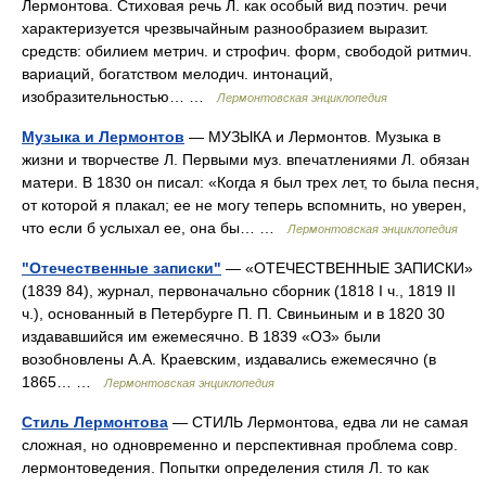
Лермонтова. Стиховая речь Л. как особый вид поэтич. речи
характеризуется чрезвычайным разнообразием выразит.
средств: обилием метрич. и строфич. форм, свободой ритмич.
вариаций, богатством мелодич. интонаций,
изобразительностью… …
Лермонтовская энциклопедия
Музыка и Лермонтов
— МУЗЫКА и Лермонтов. Музыка в
жизни и творчестве Л. Первыми муз. впечатлениями Л. обязан
матери. В 1830 он писал: «Когда я был трех лет, то была песня,
от которой я плакал; ее не могу теперь вспомнить, но уверен,
что если б услыхал ее, она бы… …
Лермонтовская энциклопедия
"Отечественные записки"
— «ОТЕЧЕСТВЕННЫЕ ЗАПИСКИ»
(1839 84), журнал, первоначально сборник (1818 I ч., 1819 II
ч.), основанный в Петербурге П. П. Свиньиным и в 1820 30
издававшийся им ежемесячно. В 1839 «ОЗ» были
возобновлены А.А. Краевским, издавались ежемесячно (в
1865… …
Лермонтовская энциклопедия
Стиль Лермонтова
— СТИЛЬ Лермонтова, едва ли не самая
сложная, но одновременно и перспективная проблема совр.
лермонтоведения. Попытки определения стиля Л. то как