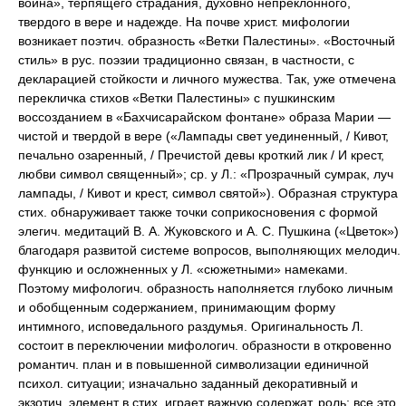
воина», терпящего страдания, духовно непреклонного,
твердого в вере и надежде. На почве христ. мифологии
возникает поэтич. образность «Ветки Палестины». «Восточный
стиль» в рус. поэзии традиционно связан, в частности, с
декларацией стойкости и личного мужества. Так, уже отмечена
перекличка стихов «Ветки Палестины» с пушкинским
воссозданием в «Бахчисарайском фонтане» образа Марии —
чистой и твердой в вере («Лампады свет уединенный, / Кивот,
печально озаренный, / Пречистой девы кроткий лик / И крест,
любви символ священный»; ср. у Л.: «Прозрачный сумрак, луч
лампады, / Кивот и крест, символ святой»). Образная структура
стих. обнаруживает также точки соприкосновения с формой
элегич. медитаций В. А. Жуковского и А. С. Пушкина («Цветок»)
благодаря развитой системе вопросов, выполняющих мелодич.
функцию и осложненных у Л. «сюжетными» намеками.
Поэтому мифологич. образность наполняется глубоко личным
и обобщенным содержанием, принимающим форму
интимного, исповедального раздумья. Оригинальность Л.
состоит в переключении мифологич. образности в откровенно
романтич. план и в повышенной символизации единичной
психол. ситуации; изначально заданный декоративный и
экзотич. элемент в стих. играет важную содержат. роль; все это