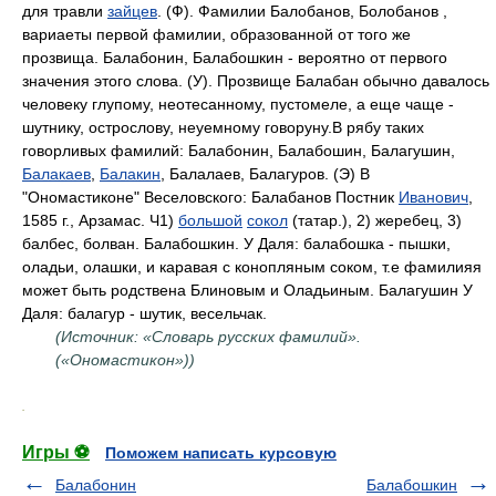
для травли
зайцев
. (Ф). Фамилии Балобанов, Болобанов ,
вариаеты первой фамилии, образованной от того же
прозвища. Балабонин, Балабошкин - вероятно от первого
значения этого слова. (У). Прозвище Балабан обычно давалось
человеку глупому, неотесанному, пустомеле, а еще чаще -
шутнику, острослову, неуемному говоруну.В рябу таких
говорливых фамилий: Балабонин, Балабошин, Балагушин,
Балакаев
,
Балакин
, Балалаев, Балагуров. (Э) В
"Ономастиконе" Веселовского: Балабанов Постник
Иванович
,
1585 г., Арзамас. Ч1)
большой
сокол
(татар.), 2) жеребец, 3)
балбес, болван. Балабошкин. У Даля: балабошка - пышки,
оладьи, олашки, и каравая с конопляным соком, т.е фамилияя
может быть родствена Блиновым и Оладьиным. Балагушин У
Даля: балагур - шутик, весельчак.
(Источник: «Словарь русских фамилий».
(«Ономастикон»))
.
Игры ⚽
Поможем написать курсовую
Балабонин
Балабошкин