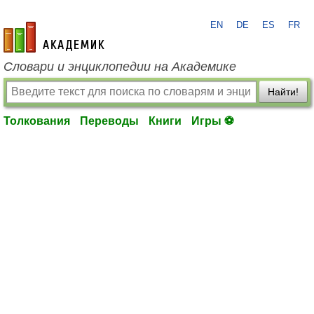
EN
DE
ES
FR
academic.ru
Словари и энциклопедии на Академике
Найти!
Толкования
Переводы
Книги
Игры ⚽