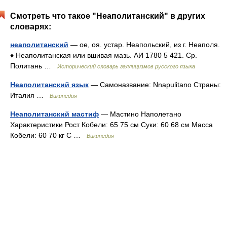
Смотреть что такое "Неаполитанский" в других
словарях:
неаполитанский
— ое, оя. устар. Неапольский, из г. Неаполя.
♦ Неаполитанская или вшивая мазь. АИ 1780 5 421. Ср.
Политань …
Исторический словарь галлицизмов русского языка
Неаполитанский язык
— Самоназвание: Nnapulitano Страны:
Италия …
Википедия
Неаполитанский мастиф
— Мастино Наполетано
Характеристики Рост Кобели: 65 75 см Суки: 60 68 см Масса
Кобели: 60 70 кг С …
Википедия