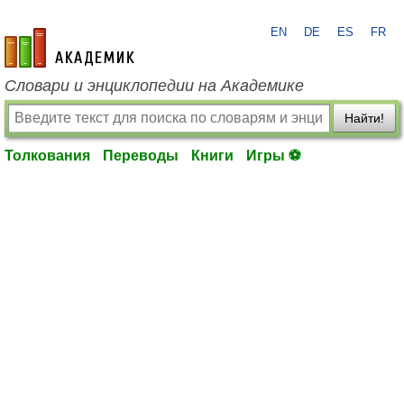
EN
DE
ES
FR
academic.ru
Словари и энциклопедии на Академике
Найти!
Толкования
Переводы
Книги
Игры ⚽