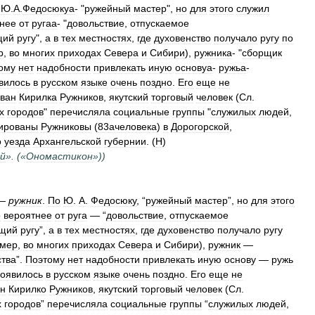
Ю
.
А
.
Федосюкуа
- "
ружейный
мастер
",
но
для
этого
служил
нее
от
ругаа
- "
довольствие
,
отпускаемое
щий
ругу
",
а
в
тех
местностях
,
где
духовенство
получало
ругу
по
р
,
во
многих
приходах
Севера
и
Сибири
),
ружника
- "
сборщик
ому
нет
надобности
привлекать
иную
основуа
-
ружьа
-
вилось
в
русском
языке
очень
поздно
.
Его
еще
не
ван
Кирилка
Ружников
,
якутский
торговый
человек
(
Сл
.
х
городов
"
перечисляла
социальные
группы
"
служилых
людей
,
ированы
Ружниковы
(
83ачеловека
)
в
Дорогорской
,
о
уезда
Архангельской
губернии
. (
Н
)
й
». («
Ономастикон
»))
—
ружник
.
По
Ю
.
А
.
Федосюку
, “
ружейный
мастер
”,
но
для
этого
о
вероятнее
от
руга
— “
довольствие
,
отпускаемое
щий
ругу
”,
а
в
тех
местностях
,
где
духовенство
получало
ругу
имер
,
во
многих
приходах
Севера
и
Сибири
),
ружник
—
ства
”.
Поэтому
нет
надобности
привлекать
иную
основу
—
ружь
оявилось
в
русском
языке
очень
поздно
.
Его
еще
не
ан
Кирилко
Ружников
,
якутский
торговый
человек
(
Сл
.
х
городов
”
перечисляла
социальные
группы
“
служилых
людей
,