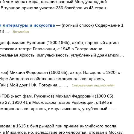
5 й чемпионат мира, организованный Международной
В турнире приняли участие 236 боксёров из 43 стран.
и литературы и искусства
— (полный список) Содержание 1
1943 …
Википедия
я фамилия Ружников (1900 1965), актёр, народный артист
сковском театре Революции, с 1945 в Театре имени
ональная яркость, импульсивность, углубленный драматизм …
в) Михаил Федорович (1900 65), актер. На сцене с 1920, с
 Игре Астангова свойственны эмоциональная яркость,
 Гай ( Мой друг Н.Ф. Погодина,… …
Современная энциклопедия
ОВ (наст. фам. Ружников) Михаил Федорович (1900 65)
25 27, 1930 41 в Московском театре Революции, с 1945 в
ы эмоциональная яркость, импульсивность, углубленный… …
вода; в 1615 г. был рындой при приеме английского посла
 в Михайлов, но, вследствие его челобитья, отозван в Москву,