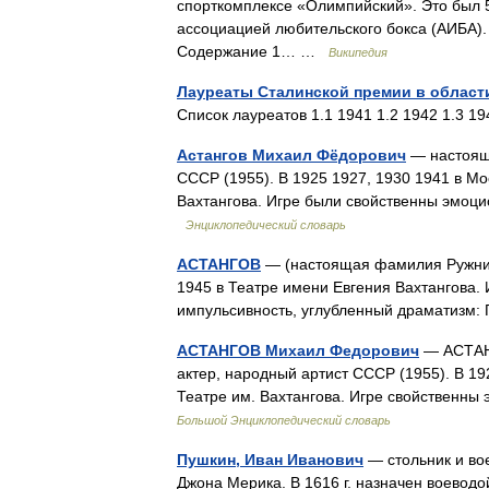
спорткомплексе «Олимпийский». Это был 
ассоциацией любительского бокса (АИБА). 
Содержание 1… …
Википедия
Лауреаты Сталинской премии в област
Список лауреатов 1.1 1941 1.2 1942 1.3 
Астангов Михаил Фёдорович
— настояща
СССР (1955). В 1925 1927, 1930 1941 в Мо
Вахтангова. Игре были свойственны эмоци
Энциклопедический словарь
АСТАНГОВ
— (настоящая фамилия Ружнико
1945 в Театре имени Евгения Вахтангова.
импульсивность, углубленный драматизм:
АСТАНГОВ Михаил Федорович
— АСТАНГ
актер, народный артист СССР (1955). В 19
Театре им. Вахтангова. Игре свойственн
Большой Энциклопедический словарь
Пушкин, Иван Иванович
— стольник и вое
Джона Мерика. В 1616 г. назначен воеводой