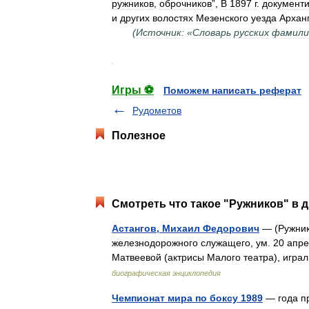
ружников
,
оброчников
”,
В
1897
г
.
документ
и
других
волостях
Мезенского
уезда
Архан
(
Источник:
«
Словарь
русских
фамили
.
Игры ⚽
Поможем написать реферат
Рудометов
Полезное
Смотреть что такое "Ружников" в д
Астангов, Михаил Федорович
— (Ружнико
железнодорожного служащего, ум. 20 апрел
Матвеевой (актрисы Малого театра), игр
биографическая энциклопедия
Чемпионат мира по боксу 1989
— года пр