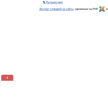
👣 Путешествия
Экспорт словарей на сайты
, сделанные на PHP,
Jo
3