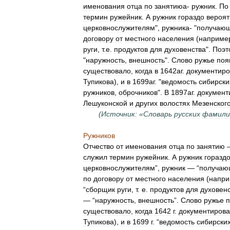
именования
отца
по
занятиюа
-
ружник
.
По
термин
ружейник
.
А
ружник
гораздо
вероят
церковнослужителям
",
ружника
- "
получаю
договору
от
местного
населения
(
наприме
руги
,
т
.
е
.
продуктов
для
духовенства
".
Поэт
"
наружность
,
внешность
".
Слово
ружье
поя
существовало
,
когда
в
1642аг
.
документиро
Тупикова
),
и
в
1699аг
. "
ведомость
сибирски
ружников
,
оброчников
".
В
1897аг
.
документ
Лешуконской
и
других
волостях
Мезенског
(
Источник:
«
Словарь
русских
фамили
Ружников
Отчество
от
именования
отца
по
занятию
служил
термин
ружейник
.
А
ружник
горазд
церковнослужителям
”,
ружник
— “
получаю
по
договору
от
местного
населения
(
напр
“
сборщик
руги
,
т
.
е
.
продуктов
для
духовен
— “
наружность
,
внешность
”.
Слово
ружье
п
существовало
,
когда
1642
г
.
документиров
Тупикова
),
и
в
1699
г
. “
ведомость
сибирски