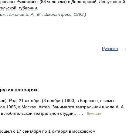
ированы
Ружниковы
(
83
человека
)
в
Дорогорской
,
Лешуконской
гельской
,
губернии
.
й
».
Никонов
В
.
А
.,
М
.
:
Школа
-
Пресс
,
1993
.)
Рузавин
ругих словарях:
в). Род. 21 октября (3 ноября) 1900, в Варшаве, в семье
я 1965, в Москве. Актер. Занимался театральной школе А. А.
ал в любительской театральной студии… …
Большая
ошёл с 17 сентября по 1 октября в московском