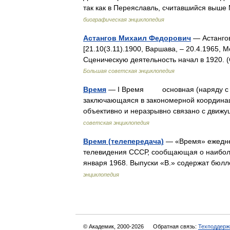
так как в Переяславль, считавшийся вы
биографическая энциклопедия
Астангов Михаил Федорович
— Астанго
[21.10(3.11).1900, Варшава, ‒ 20.4.1965, 
Сценическую деятельность начал в 1920.
Большая советская энциклопедия
Время
— I Время основная (наряду с п
заключающаяся в закономерной координац
объективно и неразрывно связано с движ
советская энциклопедия
Время (телепередача)
— «Время» ежедне
телевидения СССР, сообщающая о наиболе
января 1968. Выпуски «В.» содержат бюл
энциклопедия
© Академик, 2000-2026
Обратная связь:
Техподдерж