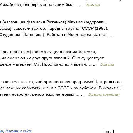
ше Михайлова, одновременно с ним был… …
Большая
в (настоящая фамилия Ружников) Михаил Федорович
Москва], советский актёр, народный артист СССР (1955).
 (Студия им. Шаляпина). Работал в Московском театре… …
ространством) форма существования материи,
ии сменяющих друг друга явлений. Оно существует
ущейся материей. См. Пространство и время,… …
Большая
вная телегазета, информационная программа Центрального
е важных событиях жизни в СССР и за рубежом. Выходит с 1
летени новостей, репортажи, интервью,… …
Большая советская
ка
,
Реклама на сайте
18+