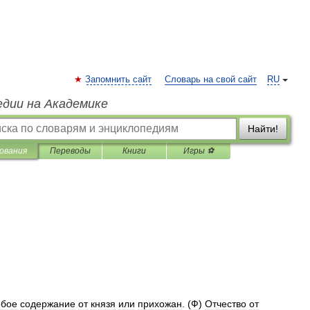
Запомнить сайт
Словарь на свой сайт
RU
едии на Академике
Найти!
ования
Переводы
Книги
Игры ⚽
обое
содержание
от
князя
или
прихожан
. (
Ф
)
Отчество
от