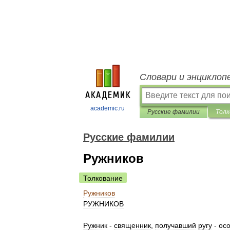
Словари и энциклоп
academic.ru
Русские фамилии
Толк
Русские фамилии
Ружников
Толкование
Ружников
РУЖНИКОВ
Ружник
-
священник
,
получавший
ругу
-
ос