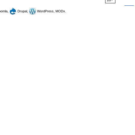
omla,
Drupal,
WordPress, MODx.