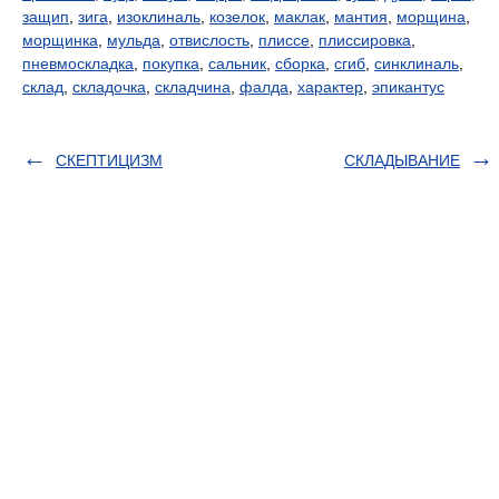
защип
,
зига
,
изоклиналь
,
козелок
,
маклак
,
мантия
,
морщина
,
морщинка
,
мульда
,
отвислость
,
плиссе
,
плиссировка
,
пневмоскладка
,
покупка
,
сальник
,
сборка
,
сгиб
,
синклиналь
,
склад
,
складочка
,
складчина
,
фалда
,
характер
,
эпикантус
СКЕПТИЦИЗМ
СКЛАДЫВАНИЕ