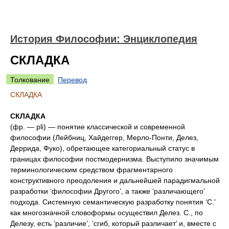
История Философии: Энциклопедия
СКЛАДКА
Толкование
Перевод
СКЛАДКА
СКЛАДКА
(фр. — pli) — понятие классической и современной
философии (Лейбниц, Хайдеггер, Мерло-Понти, Делез,
Деррида, Фуко), обретающее категориальный статус в
границах философии постмодернизма. Выступило значимым
терминологическим средством фрагментарного
конструктивного преодоления и дальнейшей парадигмальной
разработки ‘философии Другого’, а также ‘различающего’
подхода. Системную семантическую разработку понятия ‘С.’
как многозначной словоформы осуществил Делез. С., по
Делезу, есть ‘различие’, ‘сгиб, который различает’ и, вместе с