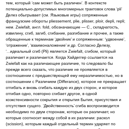
тем, который ‘сам может быть различен’. В контексте
потенциально-допустимых многомерных трактовок слова ‘pli’
Делез обыгрывает (см. Языковые игры) сопряженные
французские обороты pliessement, plie, plisser, ploir, depli, repli;
нем. Zwiefalt, англ. fold, обозначающие — С., складчатость,
извилину, сгиб, загиб, сгибание, разгибание и прочее, а также
обращенные к терминам ‘двойник’ и сопряженным: ‘удвоение’,
‘отражение’, ‘взаимоналожение’ и др. Согласно Делезу,
‘...идеальный сгиб (Pli) является Zwiefalt, сгибом, который
различает и различается. Когда Хайдеггер ссылается на
Zwiefalt как на различающее различие, то следовало бы
прежде всего сказать, что различие не проявляется в
соотношении с предшествующей ему неразличимостью, но в
соотношении с Различием (Differance), которое не прекращает
отгибать и вновь сгибать каждую из двух сторон, и которое
отгибая одно, повторно сгибает другое, в одной
коэкстенсивности сокрытия и открытия Бытия, присутствия и
отсутствия сущего. ‘Двойственность’ сгиба воспроизводится
необходимо по двум сторонам, которые он различает, но
которые соотносит между собой в их различии: раскол
(scission), которым каждый отдельный термин ударяет по