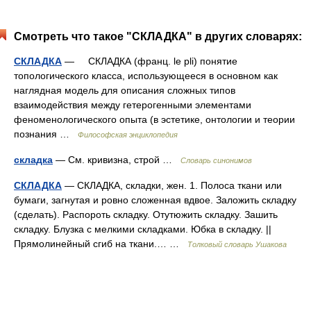
Смотреть что такое "СКЛАДКА" в других словарях:
СКЛАДКА
— СКЛАДКА (франц. le pli) понятие
топологического класса, использующееся в основном как
наглядная модель для описания сложных типов
взаимодействия между гетерогенными элементами
феноменологического опыта (в эстетике, онтологии и теории
познания …
Философская энциклопедия
складка
— См. кривизна, строй …
Словарь синонимов
СКЛАДКА
— СКЛАДКА, складки, жен. 1. Полоса ткани или
бумаги, загнутая и ровно сложенная вдвое. Заложить складку
(сделать). Распороть складку. Отутюжить складку. Зашить
складку. Блузка с мелкими складками. Юбка в складку. ||
Прямолинейный сгиб на ткани.… …
Толковый словарь Ушакова