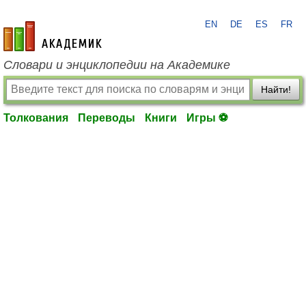
EN
DE
ES
FR
academic.ru
Словари и энциклопедии на Академике
Найти!
Толкования
Переводы
Книги
Игры ⚽