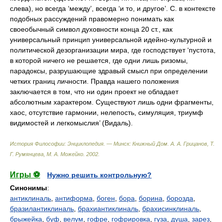
История Философии: Энциклопедия. — Минск: Книжный Дом
.
А. А. Грицанов, Т.
Г. Румянцева, М. А. Можейко
.
2002
.
Игры ⚽
Нужно решить контрольную?
Синонимы
:
антиклиналь
,
антиформа
,
боген
,
бора
,
борина
,
борозда
,
бразилантиклиналь
,
брахиантиклиналь
,
брахисинклиналь
,
брыжейка
,
буф
,
велум
,
гофре
,
гофрировка
,
гуза
,
душа
,
зарез
,