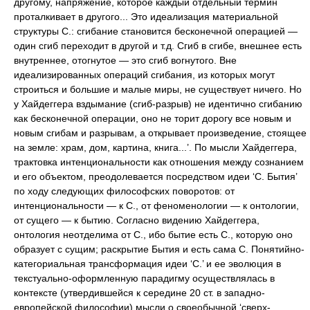
другому, напряжение, которое каждый отдельный термин
проталкивает в другого... Это идеализация материальной
структуры С.: сгибание становится бесконечной операцией —
один сгиб переходит в другой и т.д. Сгиб в сгибе, внешнее есть
внутреннее, отогнутое — это сгиб вогнутого. Вне
идеализированных операций сгибания, из которых могут
строиться и большие и малые миры, не существует ничего. Но
у Хайдеггера вздымание (сгиб-разрыв) не идентично сгибанию
как бесконечной операции, оно не торит дорогу все новым и
новым сгибам и разрывам, а открывает произведение, стоящее
на земле: храм, дом, картина, книга...’. По мысли Хайдеггера,
трактовка интенциональности как отношения между сознанием
и его объектом, преодолевается посредством идеи ‘С. Бытия’
по ходу следующих философских поворотов: от
интенциональности — к С., от феноменологии — к онтологии,
от сущего — к бытию. Согласно видению Хайдеггера,
онтология неотделима от С., ибо бытие есть С., которую оно
образует с сущим; раскрытие Бытия и есть сама С. Понятийно-
категориальная трансформация идеи ‘С.’ и ее эволюция в
текстуально-оформленную парадигму осуществлялась в
контексте (утвердившейся к середине 20 ст. в западно-
европейской философии) мысли о своеобычной ‘сверх-