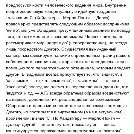
предпосылочности’ человеческого видения мира. Внутренне
непротиворечивую концептуальную идейную традицию
толкования С. (Хайдеггер — Мерло-Понти — Делез)
правомерно представлять следующим образом: воспринимая
‘нечто’, мы уже обладаем презумпционным знанием по поводу
того, что же именно мы воспринимаем. Человек никогда не
рассматривает мир ‘напрямую’ (непосредственно), но всегда
лишь посредством Другого. Осуществляя вынужденный
маневр, мы фиксируем наличие определенных границ нашего
собственного восприятия, которые в итоге преодолеваются с
помощью того перцептуального потенциала, которым владеет
Другой. В ‘видимом’ всегда присутствует то, что ‘видится’, в
‘слышимом’ — то, что ‘слышится’, в ‘касаемом’ — то, чего
‘касаются’; последние элементы перечисленных диад /то, что
‘видится’ и т.д. — А.Г./ всегда обратным образом воздействуют
на первые, дополняют их, реально делая их возможными.
Оборотная сторона мира постигается человеком с помощью
Другого, но постигается в виртуальном (а не в актуальном)
проявлении: в виде ‘С’. По Хайдеггеру — Мерло-Понти —
Делезу, Другой — постольку там, поскольку он — здесь:
конституируется порождаемое перцептуальным ‘люфтом’