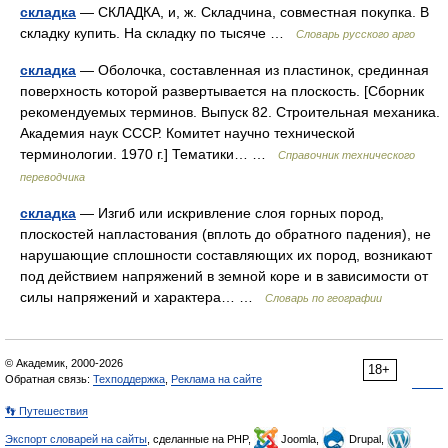
складка
— СКЛАДКА, и, ж. Складчина, совместная покупка. В
складку купить. На складку по тысяче …
Словарь русского арго
складка
— Оболочка, составленная из пластинок, срединная
поверхность которой развертывается на плоскость. [Сборник
рекомендуемых терминов. Выпуск 82. Строительная механика.
Академия наук СССР. Комитет научно технической
терминологии. 1970 г.] Тематики… …
Справочник технического
переводчика
складка
— Изгиб или искривление слоя горных пород,
плоскостей напластования (вплоть до обратного падения), не
нарушающие сплошности составляющих их пород, возникают
под действием напряжений в земной коре и в зависимости от
силы напряжений и характера… …
Словарь по географии
© Академик, 2000-2026
18+
Обратная связь:
Техподдержка
,
Реклама на сайте
👣 Путешествия
Экспорт словарей на сайты
, сделанные на PHP,
Joomla,
Drupal,