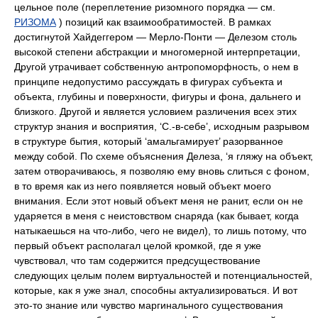
цельное поле (переплетение ризомного порядка — см.
РИЗОМА
) позиций как взаимообратимостей. В рамках достигнутой Хайдеггером — Мерло-Понти — Делезом столь высокой степени абстракции и многомерной интерпретации, Другой утрачивает собственную антропоморфность, о нем в принципе недопустимо рассуждать в фигурах субъекта и объекта, глубины и поверхности, фигуры и фона, дальнего и близкого. Другой и является условием различения всех этих структур знания и восприятия, ‘С.-в-себе’, исходным разрывом в структуре бытия, который ‘амальгамирует’ разорванное между собой. По схеме объяснения Делеза, ‘я гляжу на объект, затем отворачиваюсь, я позволяю ему вновь слиться с фоном, в то время как из него появляется новый объект моего внимания. Если этот новый объект меня не ранит, если он не ударяется в меня с неистовством снаряда (как бывает, когда натыкаешься на что-либо, чего не видел), то лишь потому, что первый объект располагал целой кромкой, где я уже чувствовал, что там содержится предсуществование следующих целым полем виртуальностей и потенциальностей, которые, как я уже знал, способны актуализироваться. И вот это-то знание или чувство маргинального существования возможно только благодаря другому’. В контексте своей гипотезы об основаниях для понимания сути фигуры ‘тело/телесность’ Мерло-Понти утверждал, что мы обладаем ‘актуально функционирующим телом’ только благодаря тому, что Другой открывает нам наше потенциальное тело, сгибая первое во второе, соединяя их С.: ‘это зияние между моей правой, затрагиваемой, рукой и моей левой, трогающей, между моим слышимым голосом и моим голосом, артикулированным, между одним моментом моей тактильной жизни и последующим не является онтологической пустотой, небытием: оно заполняется благодаря тотальному бытию моего тела, и через него — мира, это подобно нулевому давлению между двумя твердыми телами, которое воздействует на них таким образом, что они вдавливаются друг в друга’. В ‘сухом остатке’ у Хайдеггера и Мерло-Понти идея ‘С. сущего’ позитивно преодолевает /читай: ‘снимает’ — А.Г./ прежнее содержание понятия ‘интенциональность’, учреждая его в новом измерении: ‘Видимое’ и ‘Раскрытое’ не дают нам предмет видения без того, чтобы не обеспечить также и предмет говорения: С. конституирует само-видящий элемент зрения только в том случае, если она заодно формирует и само-говорящий элемент языка — до той точки, где еще присутствует мир, проговаривающий себя в языке и видящий себя в зрении. ‘Свет’ (концепция ‘видимого и невидимого’ Мерло-Понти) открывает нам говорение вкупе со зрением, как если бы значение сопровождало бы видение, которое само по себе сообщало бы смысл. Коренные отличия от концепции Хайдеггера — Мерло-Понти содержала единотемная модель Фуко: по Фуко, световое бытие суть видимость, бытие языка в действительности своей — только совокупность высказываний. В рамках такого понимания идея ‘С.’ у Фуко принципиально не может сохранить идею интенциональности: последняя рушится в ходе расщеплении, разобщении двух компонентов знания (не интенционального в принципе). Видимое и артикулируемое у Фуко ‘переплетаются’, но не посредством ‘слияния’, а посредством гибели: интенциональность как ‘обратимая и умножаемая в обоих направлениях’ (Фуко) не в состоянии конституировать топологию С. В европейской философии рубежа 20—21 вв. понятие ‘С.’: 1) Преодолевает традиционную схему классической философской традиции, полагавшей различие: а) результатом осуществления его идентичным субъектом, б) не влияющим на этого субъекта, в) не приводящим к изменению этого субъекта. 1-а) Раскрывает как ‘целое’ процедуру становления субъекта, тему субъективации через семантические фигуры ‘удвоения’, ‘двойника’ и т.п. 2) Конституирует новую трактовку субъективности (в отличие от классической пред-данности трансцендентального Я), репрезентируемую через исторические практики субъективации и снимающую традиционные бинарные оппозиции ‘Я — Другой’, ‘Иное — Тождественное’, ‘Свой — Чужой’; последние системно замещаются универсальной схемой, акцентирующей в качестве предельной оппозиции — оппозицию Внешнего (безразличного к индивидуальной жизни и смерти) и Внутреннего как С. Внешнего, его ‘за-ги-ба’, удвоения. 3) Схватывает, фиксирует, воспроизводит момент перманентной подвижности линии Внешнего и конституирования Внутреннего как результата процесса ‘изгибания-складывания’ Внешнего, подобно ‘ряби на водной поверхности’; ср. у Фуко: ‘существует ли Внутреннее, которое залегает глубже, чем любой внутренний мир, так же как Внешнее, которое простирается гораздо дальше, чем любой внешний мир... Внешнее не есть фиксированный предел, но движущаяся материя, оживленная перистальтическими движениями, складками и извилинами, которые вместе образуют Внутреннее; они — внешнее, но внутреннее Внешнего; мысль приходит из Внешнего, остается к нему привязанной, но не затапливает Внутреннее как элемент, о котором мысль не должна и не может помыслить... немыслимое не является внешним по отношению к мысли, но лежит в ее сердцевине, как та невозможность мышления, которая удваивает и выдалбливает Внешнее... Немыслимое есть внутреннее мысли, оно призывает ограниченность как иные порядки бесконечности... Конечность складывает Внешнее, создавая ‘глубину и плотность, возвращенную к себе самой’ — внутреннее по отношению к жизни, труду и языку, в которые человек внедряется лишь, когда он спит, но которые сами внедряются в него как живого существа, работающего индивида или говорящего субъекта... С. безграничного или перманентные С. ограниченности изгибают Внешнее и созидают Внутреннее. Внутреннее — операция Внешнего, его складчатость’. Согласно Делезу, Фуко подобным образом преодолевает феноменологическую интенциональность: вместо классического субъекта у Фуко ‘живет, дышит, оживляется перистальтикой, складками-извилинами — гигантское нутро, гигантский мозг, морская поверхность, ландшафт с подвижным рельефом’ (ср. Солярис у Лема). С. у Фуко возвращается онтологический статус. 4) В пределе возможных собственных интерпретаций ставит под сомнение возможность самого существования некоей внешней точки по отношению к различию: С. (сгибы) — такие телесные события, которые не являются свойствами какого-либо бытия, не имея двойника в осмыслении и языке; у них атрибутивно отсутствует исходный смысл — они сами его продуцируют, элиминируя из собственной системы интеллектуальных предпочтений предзаданный приоритет осознанного смысла перед бессмыслицей. Различные же возможные миры как продукт С. локализуемы принципиально вне оппозиции ‘возможное — действительное’, ибо С. не нуждается в собственном присутствии для обретения своего ‘не-места’. 5) Определенным образом характеризует собственно способ, посредством которого осуществляется различие: выражает имманентность пассивности в отношении операций складывания (ср. С. на шарике, потерявшем воздух) в отличие от ‘сгиба’ — процедуры с атрибутивной ей внутренней энергетикой. Динамическая, силовая модель С. подразумевает наличие определенного противостояния, противоборства сил сгибания, сгиба. Форма в контексте парадигмы С. суть результат сгиба сил материи, способность последней запечатлевать, фиксировать тот или иной сгиб. В границах мироописания посредством идеи С., ‘твердая’ и ‘мягкая’ разновидности материи (из чего С. сделана либо делается) различаются теми степенями (уровнями, порогами) сопротивления, которые либо обусловливают торможение действия механизмов складывания/сгибания, противодействуя им, либо ускоряют их. В данном контексте С. в своей действительности — не есть сгиб, осуществление которого предполагает преодоление сопротивления материала или той (внешней) силы, которая сохраняет форму сгибаемого. (‘Физика’ С. суть качественная калькуляция внутренней, ‘эндогенной’ памяти материи; ‘физика’ же сгиба — ‘экзогенной’ ее памяти.) Силы складывания — силы, ориентированные на восстановление полного состояния первоначального покоя формы или ‘бес-форменные’; силы сгибания — о-формленные, наделяющие формой (В.А.Подорога). С. в данном случае одновременно типизирует модели: ‘разрыв и потом-сложение’; ‘непрерывную связь через сгибание’. 6) В границах сопряженных с понятием ‘С.’ неологизмов ‘С. внутри С.’; ‘быть себе С.’ (Фуко, М.Пруст); ‘С. Бога’ как ‘идеальная С.’ (Подорога) предполагает способность мыслить определенным образом: обладать пониманием основных (в Божественном пределе — всеми) трансцендентальных свойств образа Мира, — пониманием, абсолютно имманентным мыслимому в качестве тематизирующе-оперативного понятия); в таком контексте ‘С.’ (в отличие от репертуаров сгибания и складывания) лежит вне границ непосредственного физического смысла. Горизонт парадигм ‘С. внутри С.’, ‘С. Бога’ предполагает пред-данность облика, схемы и смысла универсального типа связи любых частиц универсума — и ‘мировой линии’, и ‘линии линий’, и ‘линии внешнего’. (Ср. собственную модель трансцендентального условия существования мира в мысли у Лейбница: принцип предустановленной гармонии.) В отличие от характеристик мира по Лейбницу (непрерывность, совершенство и целостность, предустановленная гармония), Делез ориентирован на осуществление ‘технологической’ экспликации этих принципов в качестве определенного порядка шагов (операций): динамика С. (‘мировая линия’ как ‘линия Внешнего’, постоянно вводящая во все ‘код’ различия), интерпретируется им как ‘величайшая машина Мира’. Согласно Делезу, ‘мировая линия соединяет кусочки фона с улицей, улицу с озером, горой или лесом; соединяет мужчину и женщину, космос, желания, страдания, уравнивания, доказательства, триумфы, умиротворения. Моменты интенсивности эта линия связывает так же, как и те точки, через которые проходит. Живых и мертвых... Каждый из нас в силах открыть свою мировую линию, но она открывается только в тот момент, когда проводится по линии складки. Мировая линия одновременно физична, когда кульминирует в плане-следствии, и метафизична, конституированная темами’. (Ср. ‘мышление линией’, провозглашавшееся С.Эйзенштейном; мысль Клее о Космосе как о разнообразии кривых, как о своеобычном словаре линий.) Эта линия трактуется приверженца