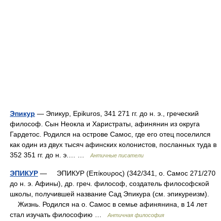
Эпикур
— Эпикур, Epikuros, 341 271 гг. до н. э., греческий
философ. Сын Неокла и Харистраты, афинянин из округа
Гардетос. Родился на острове Самос, где его отец поселился
как один из двух тысяч афинских колонистов, посланных туда в
352 351 гг. до н. э.… …
Античные писатели
ЭПИКУР
— ЭПИКУР (Επίκουρος) (342/341, о. Самос 271/270
до н. э. Афины), др. греч. философ, создатель философской
школы, получившей название Сад Эпикура (см. эпикуреизм).
Жизнь. Родился на о. Самос в семье афинянина, в 14 лет
стал изучать философию …
Античная философия