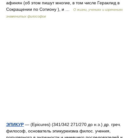
афинян (об этом пишут многие, в том числе Гераклид в
Сокращении по Сотиону ), и …
О жизни, учениях и изречениях
знаменитых философов
ЭПИКУР
— (Epicures) (341/342 271/270 до н.э.) др. греч.
философ, основатель эпикуреизма филос. учения,
популярного в античности и имевшего последователей и