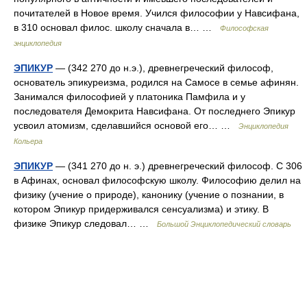
почитателей в Новое время. Учился философии у Навсифана,
в 310 основал филос. школу сначала в… …
Философская
энциклопедия
ЭПИКУР
— (342 270 до н.э.), древнегреческий философ,
основатель эпикуреизма, родился на Самосе в семье афинян.
Занимался философией у платоника Памфила и у
последователя Демокрита Навсифана. От последнего Эпикур
усвоил атомизм, сделавшийся основой его… …
Энциклопедия
Кольера
ЭПИКУР
— (341 270 до н. э.) древнегреческий философ. С 306
в Афинах, основал философскую школу. Философию делил на
физику (учение о природе), канонику (учение о познании, в
котором Эпикур придерживался сенсуализма) и этику. В
физике Эпикур следовал… …
Большой Энциклопедический словарь