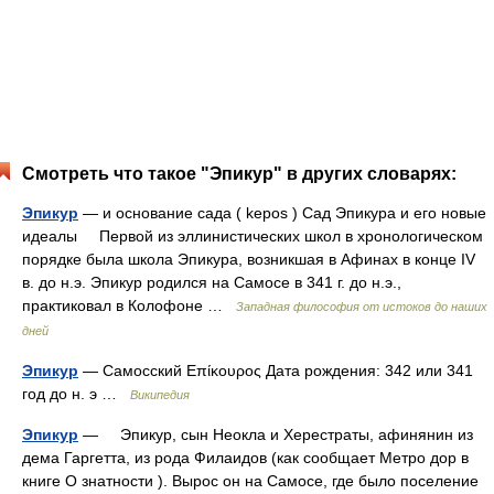
Смотреть что такое "Эпикур" в других словарях:
Эпикур
— и основание сада ( kepos ) Сад Эпикура и его новые
идеалы Первой из эллинистических школ в хронологическом
порядке была школа Эпикура, возникшая в Афинах в конце IV
в. до н.э. Эпикур родился на Самосе в 341 г. до н.э.,
практиковал в Колофоне …
Западная философия от истоков до наших
дней
Эпикур
— Самосский Επίκουρος Дата рождения: 342 или 341
год до н. э …
Википедия
Эпикур
— Эпикур, сын Неокла и Херестраты, афинянин из
дема Гаргетта, из рода Филаидов (как сообщает Метро дор в
книге О знатности ). Вырос он на Самосе, где было поселение