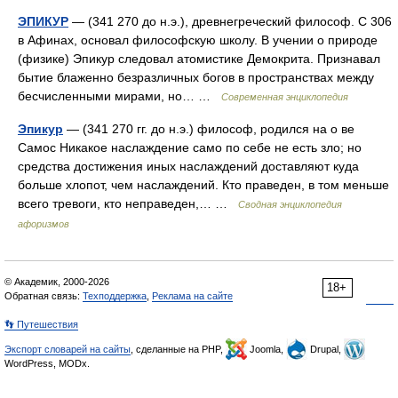
ЭПИКУР
— (341 270 до н.э.), древнегреческий философ. С 306
в Афинах, основал философскую школу. В учении о природе
(физике) Эпикур следовал атомистике Демокрита. Признавал
бытие блаженно безразличных богов в пространствах между
бесчисленными мирами, но… …
Современная энциклопедия
Эпикур
— (341 270 гг. до н.э.) философ, родился на о ве
Самос Никакое наслаждение само по себе не есть зло; но
средства достижения иных наслаждений доставляют куда
больше хлопот, чем наслаждений. Кто праведен, в том меньше
всего тревоги, кто неправеден,… …
Сводная энциклопедия
афоризмов
© Академик, 2000-2026
18+
Обратная связь:
Техподдержка
,
Реклама на сайте
👣 Путешествия
Экспорт словарей на сайты
, сделанные на PHP,
Joomla,
Drupal,
WordPress, MODx.