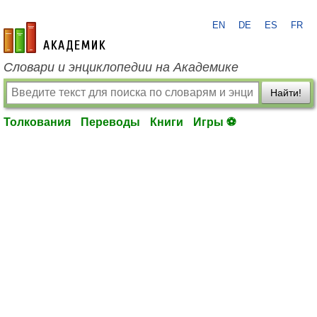
EN
DE
ES
FR
academic.ru
Словари и энциклопедии на Академике
Найти!
Толкования
Переводы
Книги
Игры ⚽