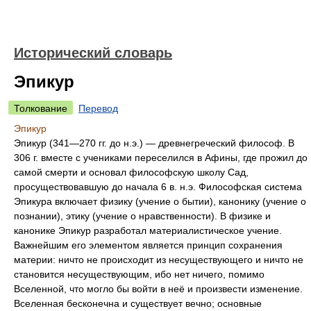
Исторический словарь
Эпикур
Толкование
Перевод
Эпикур
Эпикур (341—270 гг. до н.э.) — древнегреческий философ. В
306 г. вместе с учениками переселился в Афины, где прожил до
самой смерти и основал философскую школу Сад,
просуществовавшую до начала 6 в. н.э. Философская система
Эпикура включает физику (учение о бытии), канонику (учение о
познании), этику (учение о нравственности). В физике и
канонике Эпикур разработал материалистическое учение.
Важнейшим его элементом является принцип сохранения
материи: ничто не происходит из несуществующего и ничто не
становится несуществующим, ибо нет ничего, помимо
Вселенной, что могло бы войти в неё и произвести изменение.
Вселенная бесконечна и существует вечно; основные