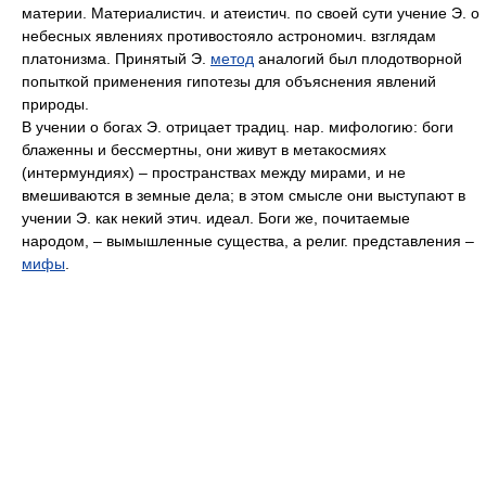
материи. Материалистич. и атеистич. по своей сути учение Э. о
небесных явлениях противостояло астрономич. взглядам
платонизма. Принятый Э.
метод
аналогий был плодотворной
попыткой применения гипотезы для объяснения явлений
природы.
В учении о богах Э. отрицает традиц. нар. мифологию: боги
блаженны и бессмертны, они живут в метакосмиях
(интермундиях) – пространствах между мирами, и не
вмешиваются в земные дела; в этом смысле они выступают в
учении Э. как некий этич. идеал. Боги же, почитаемые
народом, – вымышленные существа, а религ. представления –
мифы
.