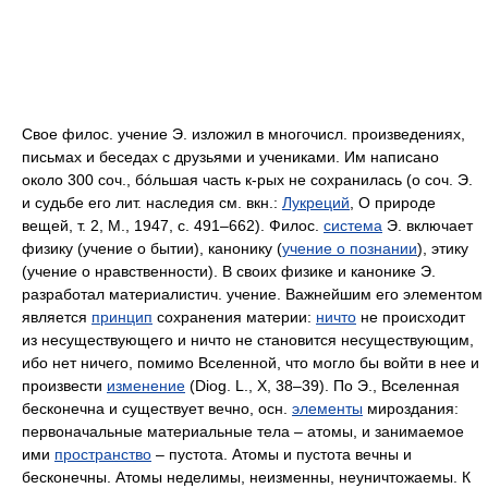
Свое филос. учение Э. изложил в многочисл. произведениях,
письмах и беседах с друзьями и учениками. Им написано
около 300 соч., бóльшая часть к-рых не сохранилась (о соч. Э.
и судьбе его лит. наследия см. вкн.:
Лукреций
, О природе
вещей, т. 2, М., 1947, с. 491–662). Филос.
система
Э. включает
физику (учение о бытии), канонику (
учение о познании
), этику
(учение о нравственности). В своих физике и канонике Э.
разработал материалистич. учение. Важнейшим его элементом
является
принцип
сохранения материи:
ничто
не происходит
из несуществующего и ничто не становится несуществующим,
ибо нет ничего, помимо Вселенной, что могло бы войти в нее и
произвести
изменение
(Diog. L., X, 38–39). По Э., Вселенная
бесконечна и существует вечно, осн.
элементы
мироздания:
первоначальные материальные тела – атомы, и занимаемое
ими
пространство
– пустота. Атомы и пустота вечны и
бесконечны. Атомы неделимы, неизменны, неуничтожаемы. К