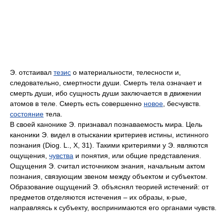
Э. отстаивал
тезис
о материальности, телесности и,
следовательно, смертности души. Смерть тела означает и
смерть души, ибо сущность души заключается в движении
атомов в теле. Смерть есть совершенно
новое
, бесчувств.
состояние
тела.
В своей канонике Э. признавал познаваемость мира. Цель
каноники Э. видел в отыскании критериев истины, истинного
познания (Diog. L., X, 31). Такими критериями у Э. являются
ощущения,
чувства
и понятия, или общие представления.
Ощущения Э. считал источником знания, начальным актом
познания, связующим звеном между объектом и субъектом.
Образование ощущений Э. объяснял теорией истечений: от
предметов отделяются истечения – их образы, к-рые,
направляясь к субъекту, воспринимаются его органами чувств.