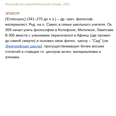
Философский энциклопедический словарь
.
2010
.
ЭПИКУР
(Ἐπίκουρος) (341–270 до н.э.) – др.-греч. философ-
материалист. Род. на о. Самос в семье школьного учителя. Ок.
309 начал учить философии в Колофоне, Митилене, Лампсаке.
В 306 вместе с учениками переселился в Афины (где прожил
до самой смерти) и основал свою филос. школу – "Сад" (см.
Эпикурейская школа
), просуществовавшую более восьми
столетий и ставшую гл. центром антич. материализма и
атеизма.