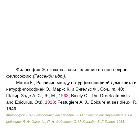
Философия Э. оказала значит. влияние на ново-европ.
философию
(Гассенди и
др.
)
.
Маркс К., Различие между натурфилософией Демокрита и
натурфилософией Э., Маркс К. и Энгельс Ф., Соч.,
т.
40;
Шакир-Заде А. С., Э., М.,
1963
; Вaiеlу С., The Greek atomists
and Epicurus,
Oxf.
,
1928
; Festugiere A. J., Epicure et ses dieux. P.,
1946.
Философский энциклопедический словарь. — М.: Советская энциклопедия
.
Гл.
редакция: Л. Ф. Ильичёв, П. Н. Федосеев, С. М. Ковалёв, В. Г. Панов
.
1983
.