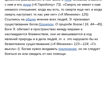
с ним и его
душа
(«К Геродоту» 73)
. «Смерть не имеет к нам
никакого отношения; когда мы есть, то смерти еще нет, а когда
смерть наступает, то нас уже нет»
(«К Менекею» 125)
.
Ссылаясь на
общее
мнение всех людей, Э. признавал
существование богов
(
Цицерон
, О природе богов I 16, 44—45)
.
Боги Э. обитают в пространствах между мирами и
наслаждаются блаженством, они не вмешиваются в ход
явлений природы и в дела людей,
т. к.
это нарушило бы их
безмятежное существование
(«К Менекею» 123—124; «Гл.
мысли» I)
. Богам нужно воздавать
поклонение
, но не следует
бояться их или ожидать от них помощи.