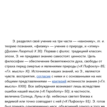
Э. разделял своё учение на три части — «канонику»,
т. е.
теорию познания, «физику» — учение о природе, и «этику»
(Диоген Лаэртий X 30)
. Порвав с
филос.
традицией классич.
эпохи, Э. не придавал знанию самостоят. ценности. Цель
философии — обеспечение безмятежности духа, свободы от
страха перед смертью и явлениями природы
(«К Пифоклу» 85;
«Гл. мысли» XI)
. Источником наших знаний, но Э., являются
чувств. восприятия,
согласие
с ними и с основанными на них
общими представлениями —
критерий
истинности знания
(«Гл.
мысли» XXIII)
. Все заблуждения возникают лишь вследствие
ошибок нашей мысли
(«К Геродоту» 50)
; в частности,
величина Солнца, Луны и
др.
небесных светил близка к
видимой или точно совпадает с ней
(«К Пифоклу» 91)
. Э. готов
был принять одновременно
неск.
объяснений одного и того же