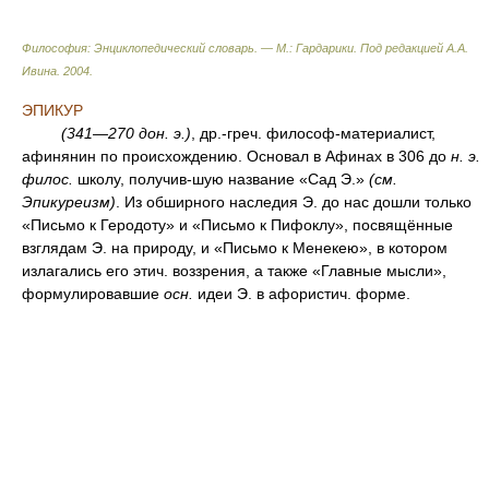
Философия: Энциклопедический словарь. — М.: Гардарики
.
Под редакцией А.А.
Ивина
.
2004
.
ЭПИКУР
(341—270 до
н. э.
)
, др.-греч. философ-материалист,
афинянин по происхождению. Основал в Афинах в 306 до
н. э.
филос.
школу, получив-шую название «Сад Э.»
(
см.
Эпикуреизм)
. Из обширного наследия Э. до нас дошли только
«Письмо к Геродоту» и «Письмо к Пифоклу», посвящённые
взглядам Э. на природу, и «Письмо к Менекею», в котором
излагались его этич. воззрения, а также «Главные мысли»,
формулировавшие
осн.
идеи Э. в афористич. форме.