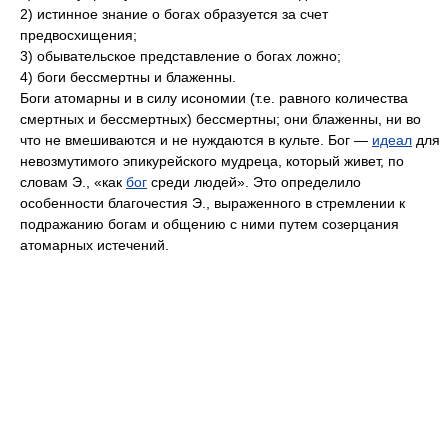
2) истинное знание о богах образуется за счет
предвосхищения;
3) обывательское представление о богах ложно;
4) боги бессмертны и блаженны.
Боги атомарны и в силу исономии (т.е. равного количества
смертных и бессмертных) бессмертны; они блаженны, ни во
что не вмешиваются и не нуждаются в культе. Бог —
идеал
для
невозмутимого эпикурейского мудреца, который живет, по
словам Э., «как
бог
среди людей». Это определило
особенности благочестия Э., выраженного в стремлении к
подражанию богам и общению с ними путем созерцания
атомарных истечений.