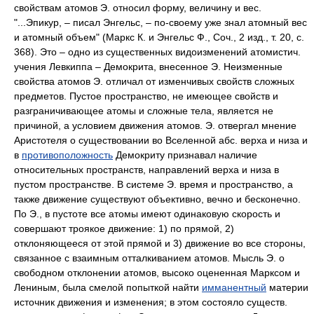
свойствам атомов Э. относил форму, величину и вес.
"...Эпикур, – писал Энгельс, – по-своему уже знал атомный вес
и атомный объем" (Маркс К. и Энгельс Ф., Соч., 2 изд., т. 20, с.
368). Это – одно из существенных видоизменений атомистич.
учения Левкиппа – Демокрита, внесенное Э. Неизменные
свойства атомов Э. отличал от изменчивых свойств сложных
предметов. Пустое пространство, не имеющее свойств и
разграничивающее атомы и сложные тела, является не
причиной, а условием движения атомов. Э. отвергал мнение
Аристотеля о существовании во Вселенной абс. верха и низа и
в
противоположность
Демокриту признавал наличие
относительных пространств, направлений верха и низа в
пустом пространстве. В системе Э. время и пространство, а
также движение существуют объективно, вечно и бесконечно.
По Э., в пустоте все атомы имеют одинаковую скорость и
совершают троякое движение: 1) по прямой, 2)
отклоняющееся от этой прямой и 3) движение во все стороны,
связанное с взаимным отталкиванием атомов. Мысль Э. о
свободном отклонении атомов, высоко оцененная Марксом и
Лениным, была смелой попыткой найти
имманентный
материи
источник движения и изменения; в этом состояло существ.