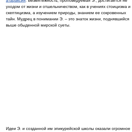
атараксия
. Безмятежность, проповедуемая Э., достигается не
уходом от жизни и отшельничеством, как в учениях стоицизма и
скептицизма, а изучением природы, знанием ее сокровенных
тайн. Мудрец в понимании Э. – это знаток жизни, поднявшийся
выше обыденной мирской суеты.
Идеи Э. и созданной им эпикурейской школы оказали огромное