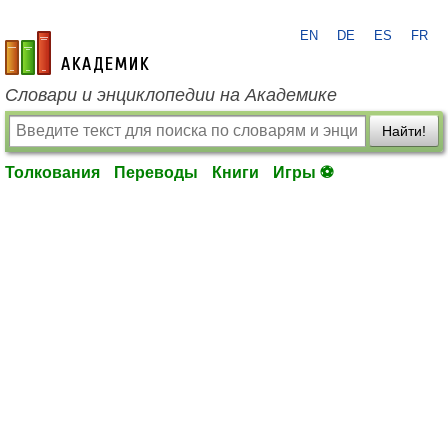
EN
DE
ES
FR
academic.ru
Словари и энциклопедии на Академике
Найти!
Толкования
Переводы
Книги
Игры ⚽