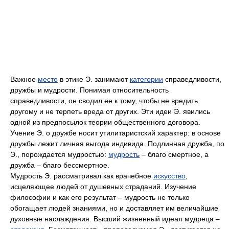
Важное
место
в этике Э. занимают
категории
справедливости,
дружбы и мудрости. Понимая относительность
справедливости, он сводил ее к тому, чтобы не вредить
другому и не терпеть вреда от других. Эти идеи Э. явились
одной из предпосылок теории общественного договора.
Учение Э. о дружбе носит утилитаристский характер: в основе
дружбы лежит личная выгода индивида. Подлинная дружба, по
Э., порождается мудростью:
мудрость
– благо смертное, а
дружба – благо бессмертное.
Мудрость Э. рассматривал как врачебное
искусство
,
исцеляющее людей от душевных страданий. Изучение
философии и как его результат – мудрость не только
обогащает людей знаниями, но и доставляет им величайшие
духовные наслаждения. Высший жизненный идеал мудреца –