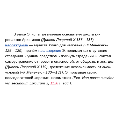
В этике Э. испытал влияние основателя школы ки-
ренаиков Аристиппа
(Диоген Лаэртий X 136—137)
:
наслаждение
— единств. благо для человека
(«К Менекею»
128—129)
, причём
наслаждение
Э. понимал как отсутствие
страдания. Лучшим средством избегнуть страданий Э. считал
самоустранение от тревог и опасностей, от обществ. и
гос.
дел
(Диоген Лаэртий X 119)
, достижение независимости от
внеш.
условий
(«К Менекею» 130—131)
. Э. призывал своих
последователей «прожить незаметно»
(Plut. Non posse suaviter
vivi secundum Epicurum 3,
1128
F sqq.)
.