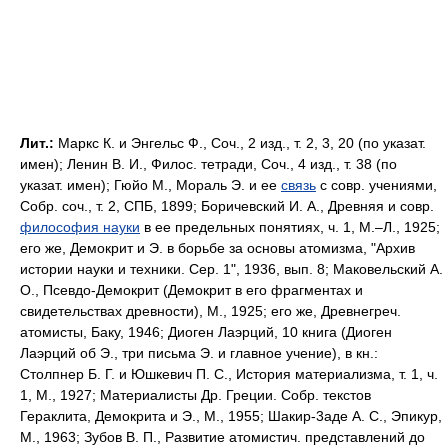
Лит.:
Маркс К. и Энгельс Ф., Соч., 2 изд., т. 2, 3, 20 (по указат.
имен); Ленин В. И., Филос. тетради, Соч., 4 изд., т. 38 (по
указат. имен); Гюйо М., Мораль Э. и ее
связь
с совр. учениями,
Собр. соч., т. 2, СПБ, 1899; Боричевский И. Α., Древняя и совр.
философия науки
в ее предельных понятиях, ч. 1, М.–Л., 1925;
его же, Демокрит и Э. в борьбе за основы атомизма, "Архив
истории науки и техники. Сер. 1", 1936, вып. 8; Маковельский А.
О., Псевдо-Демокрит (Демокрит в его фрагментах и
свидетельствах древности), М., 1925; его же, Древнегреч.
атомисты, Баку, 1946; Диоген Лаэрций, 10 книга (Диоген
Лаэрций об Э., три письма Э. и главное учение), в кн.:
Столпнер Б. Г. и Юшкевич П. С., История материализма, т. 1, ч.
1, М., 1927; Материалисты Др. Греции. Собр. текстов
Гераклита, Демокрита и Э., М., 1955; Шакир-3аде А. С., Эпикур,
М., 1963; Зубов В. П., Развитие атомистич. представлений до