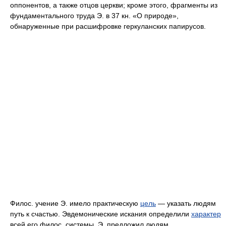
оппонентов, а также отцов церкви; кроме этого, фрагменты из
фундаментального труда Э. в 37 кн. «О природе»,
обнаруженные при расшифровке геркуланских папирусов.
Филос. учение Э. имело практическую
цель
— указать людям
путь к счастью. Эвдемонические искания определили
характер
всей его филос. системы. Э. предложил людям