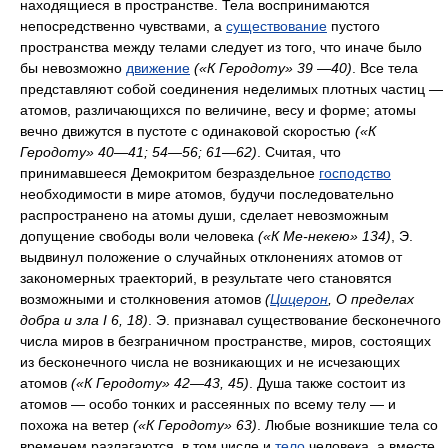
находящиеся в пространстве. Тела воспринимаются
непосредственно чувствами, а
существование
пустого
пространства между телами следует из того, что иначе было
бы невозможно
движение
(«К Геродоту» 39 —40)
. Все тела
представляют собой соединения неделимых плотных частиц —
атомов, различающихся по величине, весу и форме; атомы
вечно движутся в пустоте с одинаковой скоростью
(«К
Геродоту» 40—41; 54—56; 61—62)
. Считая, что
принимавшееся Демокритом безраздельное
господство
необходимости в мире атомов, будучи последовательно
распространено на атомы души, сделает невозможным
допущение свободы воли человека
(«К Ме-некею» 134)
, Э.
выдвинул положение о случайных отклонениях атомов от
закономерных траекторий, в результате чего становятся
возможными и столкновения атомов
(
Цицерон
, О пределах
добра и зла I 6, 18)
. Э. признавал существование бесконечного
числа миров в безграничном пространстве, миров, состоящих
из бесконечного числа не возникающих и не исчезающих
атомов
(«К Геродоту» 42—43, 45)
. Душа также состоит из
атомов — особо тонких и рассеянных по всему телу — и
похожа на ветер
(«К Геродоту» 63)
. Любые возникшие тела со
временем разлагаются, в том числе и
тело
человека, а вместе