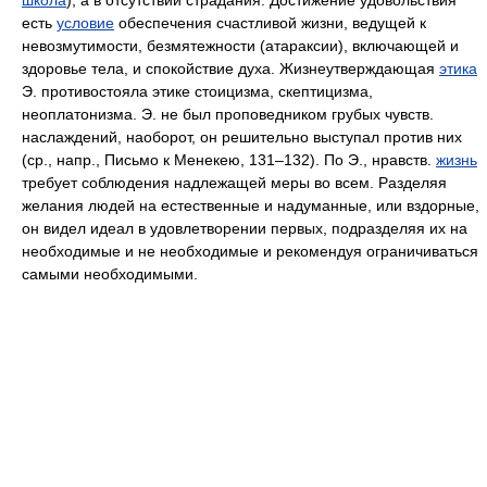
школа
), а в отсутствии страдания. Достижение удовольствия
есть
условие
обеспечения счастливой жизни, ведущей к
невозмутимости, безмятежности (атараксии), включающей и
здоровье тела, и спокойствие духа. Жизнеутверждающая
этика
Э. противостояла этике стоицизма, скептицизма,
неоплатонизма. Э. не был проповедником грубых чувств.
наслаждений, наоборот, он решительно выступал против них
(ср., напр., Письмо к Менекею, 131–132). По Э., нравств.
жизнь
требует соблюдения надлежащей меры во всем. Разделяя
желания людей на естественные и надуманные, или вздорные,
он видел идеал в удовлетворении первых, подразделяя их на
необходимые и не необходимые и рекомендуя ограничиваться
самыми необходимыми.