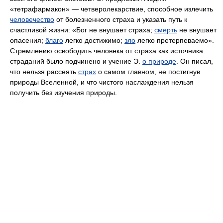
«тетрафармакон» — четверолекарствие, способное излечить
человечество
от болезненного страха и указать путь к
счастливой жизни: «Бог не внушает страха;
смерть
не внушает
опасения;
благо
легко достижимо;
зло
легко претерпеваемо».
Стремлению освободить человека от страха как источника
страданий было подчинено и учение Э.
о природе
. Он писал,
что нельзя рассеять
страх
о самом главном, не постигнув
природы Вселенной, и что чистого наслаждения нельзя
получить без изучения природы.