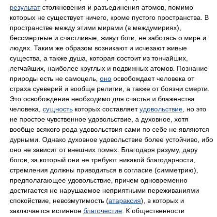
результат
столкновения и разъединения атомов, помимо
которых не существует ничего, кроме пустого пространства. В
пространстве между этими мирами (в междумириях),
бессмертные и счастливые, живут боги, не заботясь о мире и
людях. Таким же образом возникают и исчезают живые
существа, а также душа, которая состоит из тончайших,
легчайших, наиболее круглых и подвижных атомов. Познание
природы есть не самоцель,
оно
освобождает человека от
страха суеверий и вообще религии, а также от боязни смерти.
Это освобождение необходимо для счастья и блаженства
человека,
сущность
которых составляет
удовольствие
, но это
не простое чувственное удовольствие, а духовное, хотя
вообще всякого рода удовольствия сами по себе не являются
дурными. Однако духовное удовольствие более устойчиво, ибо
оно не зависит от внешних помех. Благодаря разуму, дару
богов, за который они не требуют никакой благодарности,
стремления должны приводиться в согласие (симметрию),
предполагающее удовольствие, причем одновременно
достигается не нарушаемое неприятными переживаниями
спокойствие, невозмутимость (
атараксия
), в которых и
заключается истинное
благочестие
. К общественности