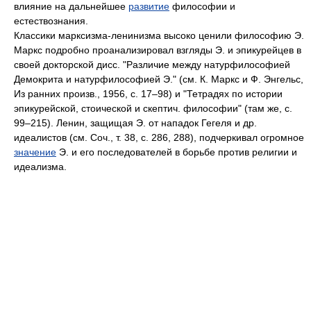
влияние на дальнейшее
развитие
философии и
естествознания.
Классики марксизма-ленинизма высоко ценили философию Э.
Маркс подробно проанализировал взгляды Э. и эпикурейцев в
своей докторской дисс. "Различие между натурфилософией
Демокрита и натурфилософией Э." (см. К. Маркс и Ф. Энгельс,
Из ранних произв., 1956, с. 17–98) и "Тетрадях по истории
эпикурейской, стоической и скептич. философии" (там же, с.
99–215). Ленин, защищая Э. от нападок Гегеля и др.
идеалистов (см. Соч., т. 38, с. 286, 288), подчеркивал огромное
значение
Э. и его последователей в борьбе против религии и
идеализма.