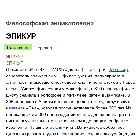
Философская энциклопедия
ЭПИКУР
Толкование
Перевод
ЭПИКУР
ЭПИКУР
(Epicures) (341/342 — 271/270 до н.э.) — др.-греч.
философ
,
основатель эпикуреизма — филос. учения, популярного в
античности и имевшего последователей и почитателей в Новое
время
. Учился философии у Навсифана, в 310 основал филос.
школу сначала в Колофоне и Митилене, затем в Лампсаке. В
306 переехал в Афины и основал филос. школу, получившую
название
«Сад», которая просуществовала более 600 лет. Из
написанных им 300 произведений до нас дошли лишь три его
письма к ученикам, отрывки из писем к др. лицам, собрание
изречений «Главные
мысли
» и т.н. Ватиканское собрание;
цитаты из разных трудов в сочинениях поздних эпикурейцев, их