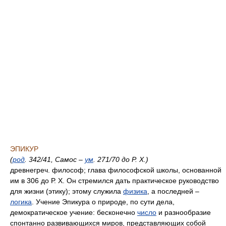
ЭПИКУР
(
род
. 342/41, Самос –
ум
. 271/70 до Р. X.)
древнегреч. философ; глава философской школы, основанной
им в 306 до Р. X. Он стремился дать практическое руководство
для жизни (этику); этому служила
физика
, а последней –
логика
. Учение Эпикура о природе, по сути дела,
демократическое учение: бесконечно
число
и разнообразие
спонтанно развивающихся миров, представляющих собой