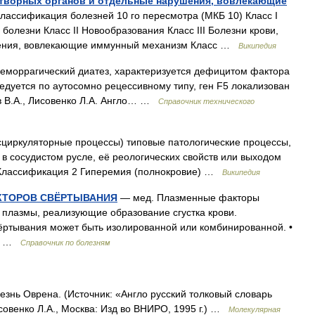
оветворных органов и отдельные нарушения, вовлекающие
ассификация болезней 10 го пересмотра (МКБ 10) Класс I
олезни Класс II Новообразования Класс III Болезни крови,
шения, вовлекающие иммунный механизм Класс …
Википедия
геморрагический диатез, характеризуется дефицитом фактора
едуется по аутосомно рецессивному типу, ген F5 локализован
в В.А., Лисовенко Л.А. Англо… …
Справочник технического
циркуляторные процессы) типовые патологические процессы,
 сосудистом русле, её реологических свойств или выходом
 Классификация 2 Гиперемия (полнокровие) …
Википедия
КТОРОВ СВЁРТЫВАНИЯ
— мед. Плазменные факторы
плазмы, реализующие образование сгустка крови.
ёртывания может быть изолированной или комбинированной. •
 I …
Справочник по болезням
езнь Оврена. (Источник: «Англо русский толковый словарь
совенко Л.А., Москва: Изд во ВНИРО, 1995 г.) …
Молекулярная