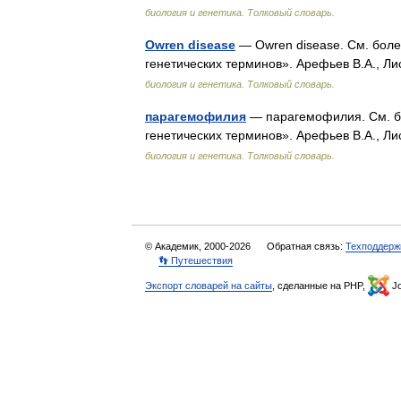
биология и генетика. Толковый словарь.
Owren disease
— Owren disease. См. боле
генетических терминов». Арефьев В.А., Ли
биология и генетика. Толковый словарь.
парагемофилия
— парагемофилия. См. бо
генетических терминов». Арефьев В.А., Ли
биология и генетика. Толковый словарь.
© Академик, 2000-2026
Обратная связь:
Техподдерж
👣 Путешествия
Экспорт словарей на сайты
, сделанные на PHP,
Jo