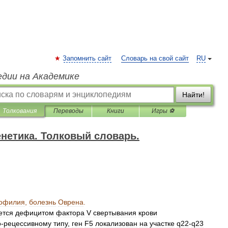
Запомнить сайт
Словарь на свой сайт
RU
едии на Академике
Найти!
Толкования
Переводы
Книги
Игры ⚽
нетика. Толковый словарь.
офилия
,
болезнь
Оврена
.
ется
дефицитом
фактора
V
свертывания
крови
о
-
рецессивному
типу
,
ген
F5
локализован
на
участке
q22
-
q23