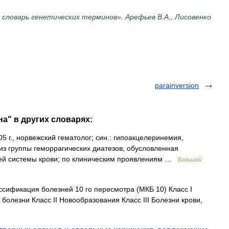
словарь
генетических
терминов
».
Арефьев
В
.
А
.,
Лисовенко
parainversion
а" в других словарях:
05 г., норвежский гематолог; син.: гипоакцелеринемия,
з группы геморрагических диатезов, обусловленная
ей системы крови; по клиническим проявлениям …
Большой
фикация болезней 10 го пересмотра (МКБ 10) Класс I
олезни Класс II Новообразования Класс III Болезни крови,