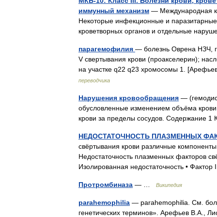
МКБ-10: Класс III. Болезни крови, кр
иммунный механизм
— Международная кл
Некоторые инфекционные и паразитарные б
кроветворных органов и отдельные нару
парагемофилия
— болезнь Оврена НЗЧ, 
V свертывания крови (проакселерин); насл
на участке q22 q23 хромосомы 1. [Арефье
переводчика
Нарушения кровообращения
— (гемодис
обусловленные изменением объёма крови в
крови за пределы сосудов. Содержание 1
НЕДОСТАТОЧНОСТЬ ПЛАЗМЕННЫХ ФА
свёртывания крови различные компоненты 
Недостаточность плазменных факторов св
Изолированная недостаточность • Фактор
Протромбиназа
— …
Википедия
parahemophilia
— parahemophilia. См. бол
генетических терминов». Арефьев В.А., Ли