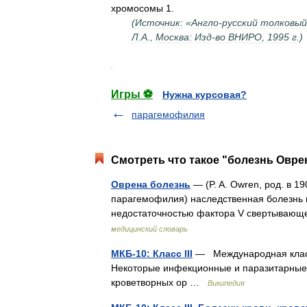
хромосомы
1
.
(
Источник:
«
Англо
-
русский
толковый
Л
.
А
.,
Москва:
Изд
-
во
ВНИРО
,
1995
г
.)
.
Игры ⚽
Нужна курсовая?
парагемофилия
Смотреть что такое "болезнь Оврен
Оврена болезнь
— (P. A. Owren, род. в 19
парагемофилия) наследственная болезнь и
недостаточностью фактора V свертывающ
медицинский словарь
МКБ-10: Класс III
— Международная класси
Некоторые инфекционные и паразитарные б
кроветворных ор …
Википедия