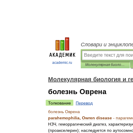
Словари и энциклоп
academic.ru
Молекулярная биология и генетика. Толковый словарь.
Молекулярная биология и ге
болезнь Оврена
Толкование
Перевод
болезнь
Оврена
parahemophilia
,
Owren
disease
-
парагем
НЗЧ
,
геморрагический
диатез
,
характеризу
(
проакселерин
);
наследуется
по
аутосомн