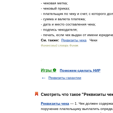
-
чековая
метка
;
-
чековый
приказ
;
-
плательщик
по
чеку
и
счет
,
с
которого
до
-
сумма
и
валюта
платежа
;
-
дата
и
место
составления
чека
;
-
подпись
чекодателя
;
-
печать
,
если
чек
выдан
от
имени
юридиче
См
.
также:
Реквизиты
чека
Чеки
Финансовый
словарь
Финам
.
.
Игры ⚽
Поможем сделать НИР
Реквизиты гарантии
Смотреть что такое "Реквизиты чек
Реквизиты чека
— 1. Чек должен содержат
поручение плательщику выплатить опреде