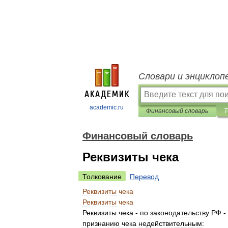
Словари и энциклоп
academic.ru
Финансовый словарь
Т
Финансовый словарь
Реквизиты чека
Толкование
Перевод
Реквизиты
чека
Реквизиты
чека
Реквизиты
чека
-
по
законодательству
РФ
-
признанию
чека
недействительным: