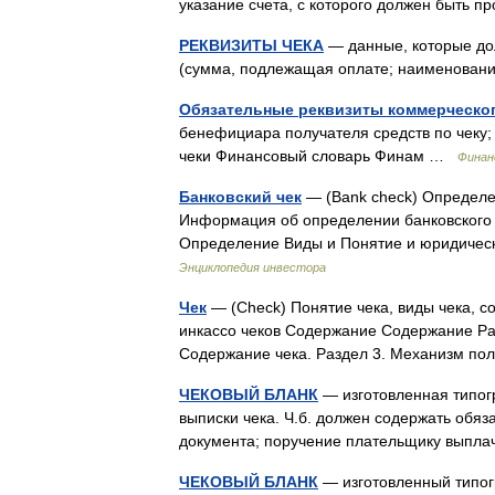
указание счета, с которого должен быть 
РЕКВИЗИТЫ ЧЕКА
— данные, которые до
(сумма, подлежащая оплате; наименован
Обязательные реквизиты коммерческог
бенефициара получателя средств по чеку;
чеки Финансовый словарь Финам …
Финан
Банковский чек
— (Bank check) Определен
Информация об определении банковского 
Определение Виды и Понятие и юридиче
Энциклопедия инвестора
Чек
— (Check) Понятие чека, виды чека, с
инкассо чеков Содержание Содержание Раз
Содержание чека. Раздел 3. Механизм по
ЧЕКОВЫЙ БЛАНК
— изготовленная типог
выписки чека. Ч.б. должен содержать обяз
документа; поручение плательщику выпл
ЧЕКОВЫЙ БЛАНК
— изготовленный типог