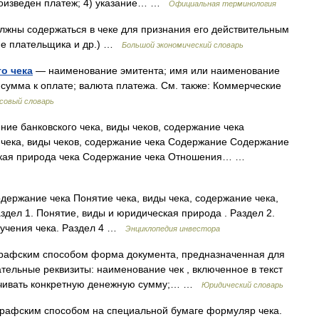
произведен платеж; 4) указание… …
Официальная терминология
лжны содержаться в чеке для признания его действительным
ие плательщика и др.) …
Большой экономический словарь
о чека
— наименование эмитента; имя или наименование
 сумма к оплате; валюта платежа. См. также: Коммерческие
совый словарь
ие банковского чека, виды чеков, содержание чека
чека, виды чеков, содержание чека Содержание Содержание
ская природа чека Содержание чека Отношения… …
одержание чека Понятие чека, виды чека, содержание чека,
дел 1. Понятие, виды и юридическая природа . Раздел 2.
лучения чека. Раздел 4 …
Энциклопедия инвестора
рафским способом форма документа, предназначенная для
ательные реквизиты: наименование чек , включенное в текст
ачивать конкретную денежную сумму;… …
Юридический словарь
рафским способом на специальной бумаге формуляр чека.