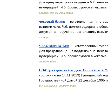
Для предотвращения подделок Ч.б. печат
нумерацией. Ч.б. брошюруются в чековы
словарь экономики и права
чековый бланк
— изготовленная типогра
выписки чека. Ч.б. должен содержать обяз
документа; поручение плательщику выпл
словарь
ЧЕКОВЫЙ БЛАНК
— изготовленный типог
Для предотвращения подделок Ч.б. печат
нумерацией. Ч.б. брошюруются в чековы
энциклопедия
НПА:Гражданский кодекс Российской Ф
состоянию на 14.11.2013) Гражданский 
Государственной Думой 22 декабря 1995
Бухгалтерская энциклопедия