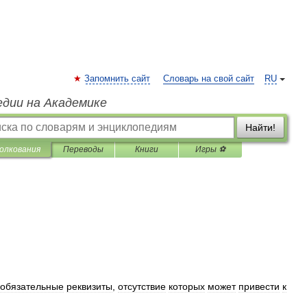
Запомнить сайт
Словарь на свой сайт
RU
едии на Академике
Найти!
олкования
Переводы
Книги
Игры ⚽
обязательные
реквизиты
,
отсутствие
которых
может
привести
к