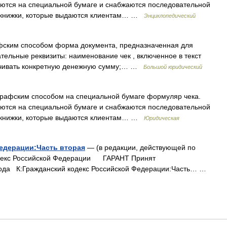
аются на специальной бумаге и снабжаются последовательной
е книжки, которые выдаются клиентам… …
Энциклопедический
фским способом форма документа, предназначенная для
ательные реквизиты: наименование чек , включенное в текст
ачивать конкретную денежную сумму;… …
Большой юридический
рафским способом на специальной бумаге формуляр чека.
аются на специальной бумаге и снабжаются последовательной
е книжки, которые выдаются клиентам… …
Юридическая
едерации:Часть вторая
— (в редакции, действующей по
кодекс Российской Федерации ГАРАНТ Принят
 года К:Гражданский кодекс Российской Федерации:Часть… …