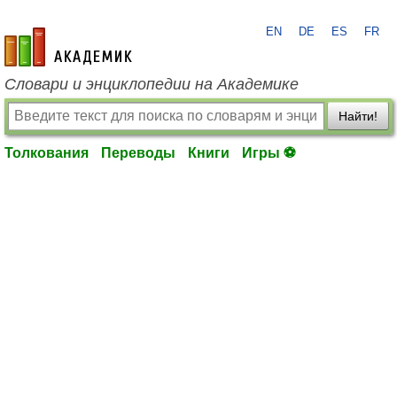
EN
DE
ES
FR
academic.ru
Словари и энциклопедии на Академике
Найти!
Толкования
Переводы
Книги
Игры ⚽