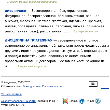
Справочник технического переводчика
дисциплина
— Безоговорочная, безукоризненная,
безупречная, беспрекословная, большевистская, военная,
высокая, железная, жесткая, жестокая, идеальная, крепкая,
низкая, образцовая, отличная, палочная, плохая, примерная,
разболтанная (разг.), расшатанная,… …
Словарь эпитетов
ДИСЦИПЛИНА ПЛАТЕЖНАЯ
— своевременное и точное
выполнение организациями обязательств перед кредиторами и
другими лицами по уплате денежных сумм; соблюдение форм
и порядка платежей, установленных законом, иными
правовыми актами и договором. Составная часть законности
и… …
Энциклопедия юриста
© Академик, 2000-2026
18+
Обратная связь:
Техподдержка
,
Реклама на сайте
👣 Путешествия
Экспорт словарей на сайты
, сделанные на PHP,
Joomla,
Drupal,
WordPress, MODx.