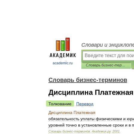
Словари и энциклоп
academic.ru
Словарь бизнес-терминов
Словарь бизнес-терминов
Дисциплина Платежная
Толкование
Перевод
Дисциплина
Платежная
обязательность
уплаты
физическими
и
юр
уровней
точно
в
установленные
сроки
и
в
Словарь
бизнес
-
терминов
.
Академик
.
ру
.
2001
.