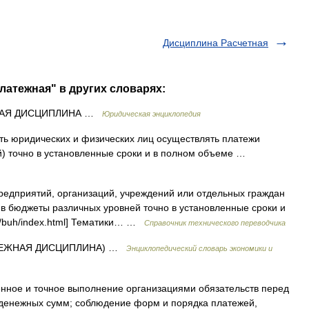
Дисциплина Расчетная
латежная" в других словарях:
АЯ ДИСЦИПЛИНА …
Юридическая энциклопедия
ь юридических и физических лиц осуществлять платежи
й) точно в установленные сроки и в полном объеме …
едприятий, организаций, учреждений или отдельных граждан
 в бюджеты различных уровней точно в установленные сроки и
ict/buh/index.html] Тематики… …
Справочник технического переводчика
ТЕЖНАЯ ДИСЦИПЛИНА) …
Энциклопедический словарь экономики и
ное и точное выполнение организациями обязательств перед
 денежных сумм; соблюдение форм и порядка платежей,