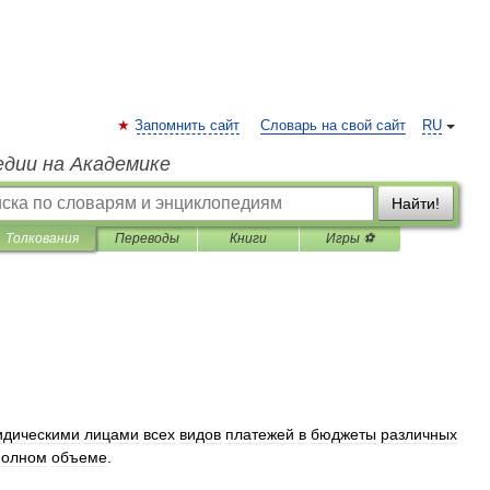
Запомнить сайт
Словарь на свой сайт
RU
едии на Академике
Найти!
Толкования
Переводы
Книги
Игры ⚽
идическими
лицами
всех
видов
платежей
в
бюджеты
различных
полном
объеме
.