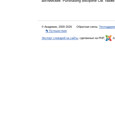
английские: Purshasing discipline См. т
© Академик, 2000-2026
Обратная связь:
Техподдерж
👣 Путешествия
Экспорт словарей на сайты
, сделанные на PHP,
Jo