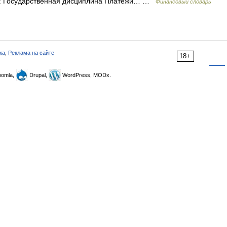
акже: Государственная дисциплина Платежи… …
Финансовый словарь
ка
,
Реклама на сайте
18+
omla,
Drupal,
WordPress, MODx.