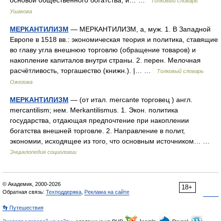
основой общественного богатства, и… …
Толковый словарь
Ушакова
МЕРКАНТИЛИЗМ
— МЕРКАНТИЛИЗМ, а, муж. 1. В Западной
Европе в 1518 вв.: экономическая теория и политика, ставящие
во главу угла внешнюю торговлю (обращение товаров) и
накопление капиталов внутри страны. 2. перен. Мелочная
расчётливость, торгашество (книжн.). |… …
Толковый словарь
Ожегова
МЕРКАНТИЛИЗМ
— (от итал. mercante торговец ) англ.
mercantilism; нем. Merkantilismus. 1. Экон. политика
государства, отдающая предпочтение при накоплении
богатства внешней торговле. 2. Направление в полит,
экономии, исходящее из того, что основным источником… …
Энциклопедия социологии
© Академик, 2000-2026
18+
Обратная связь:
Техподдержка
,
Реклама на сайте
👣 Путешествия