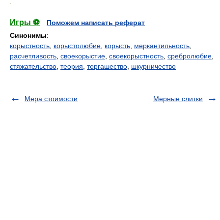
.
Игры ⚽
Поможем написать реферат
Синонимы
:
корыстность
,
корыстолюбие
,
корысть
,
меркантильность
,
расчетливость
,
своекорыстие
,
своекорыстность
,
сребролюбие
,
стяжательство
,
теория
,
торгашество
,
шкурничество
Мера стоимости
Мерные слитки