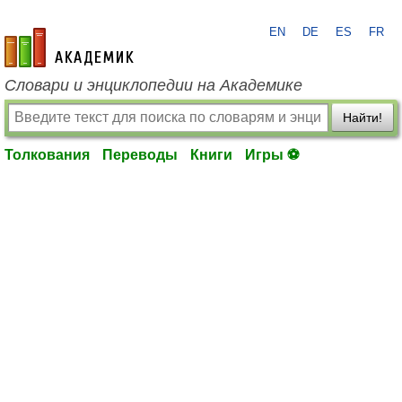
EN
DE
ES
FR
academic.ru
Словари и энциклопедии на Академике
Найти!
Толкования
Переводы
Книги
Игры ⚽