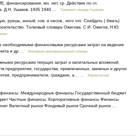
инансирования, мн. нет, ср. Действие по гл.
а. Д.Н. Ушаков. 1935 1940 …
Толковый словарь Ушакова
руешь; анный; сов. и несов., кого что. Снабдить ( бжать)
оительство. Толковый словарь Ожегова. С.И. Ожегов, Н.Ю.
гова
ие необходимыми финансовыми ресурсами затрат на ведение
роекта и др …
Экономико-математический словарь
ными ресурсами текущих затрат и капитальных вложений;
тв предприятия, государства, привлеченных, заемных и других
риятия, предприниматели, граждане, а… …
Юридическая
финансы: Международные финансы Государственный бюджет
жет Частные финансы: Корпоративные финансы Финансы
денег Валютный рынок Фондовый рынок Срочный рынок …