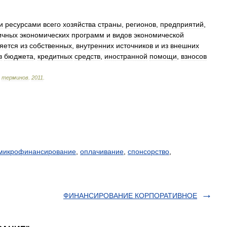
и
ресурсами
всего
хозяйства
страны
,
регионов
,
предприятий
,
ичных
экономических
программ
и
видов
экономической
яется
из
собственных
,
внутренних
источников
и
из
внешних
в
бюджета
,
кредитных
средств
,
иностранной
помощи
,
взносов
терминов
.
2011
.
микрофинансирование
,
оплачивание
,
спонсорство
,
ФИНАНСИРОВАНИЕ КОРПОРАТИВНОЕ