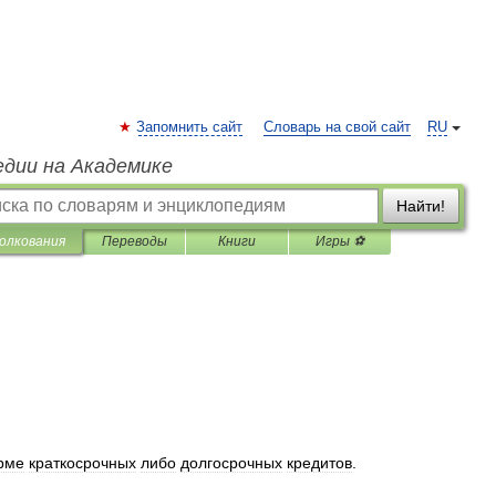
Запомнить сайт
Словарь на свой сайт
RU
едии на Академике
Найти!
олкования
Переводы
Книги
Игры ⚽
рме
краткосрочных
либо
долгосрочных
кредитов
.