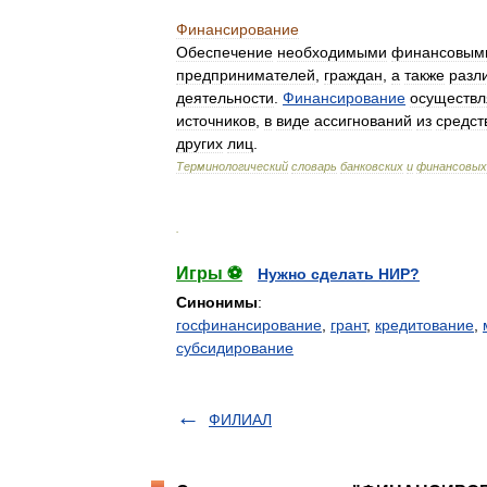
Финансирование
Обеспечение
необходимыми
финансовым
предпринимателей
,
граждан
,
а
также
разл
деятельности
.
Финансирование
осуществл
источников
,
в
виде
ассигнований
из
средст
других
лиц
.
Терминологический
словарь
банковских
и
финансовых
.
Игры ⚽
Нужно сделать НИР?
Синонимы
:
госфинансирование
,
грант
,
кредитование
,
субсидирование
ФИЛИАЛ