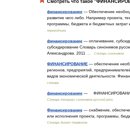
Смотреть что такое "ФИНАНСИРОВ
финансирование
— Обеспечение необход
развитие чего либо. Например проекта, т
программы, бюджета и бюджетных затрат 
переводчика
финансирование
— оплачивание, субсид
субсидирование Словарь синонимов русског
Александрова. 2011 …
Словарь синонимов
ФИНАНСИРОВАНИЕ
— обеспечение необх
регионов, предприятий, предпринимателей
видов экономической деятельности. Фин
словарь
финансирование
— ФИНАНСИРОВАНИЕ, 
Словарь-тезаурус синонимов русской речи
Финансирование
— снабжение, обеспече
или исполнения проекта, программы, бюдж
Словарь бизнес-терминов