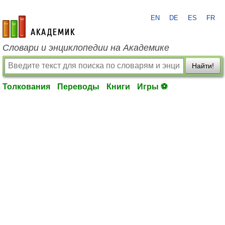
EN
DE
ES
FR
academic.ru
Словари и энциклопедии на Академике
Найти!
Толкования
Переводы
Книги
Игры ⚽