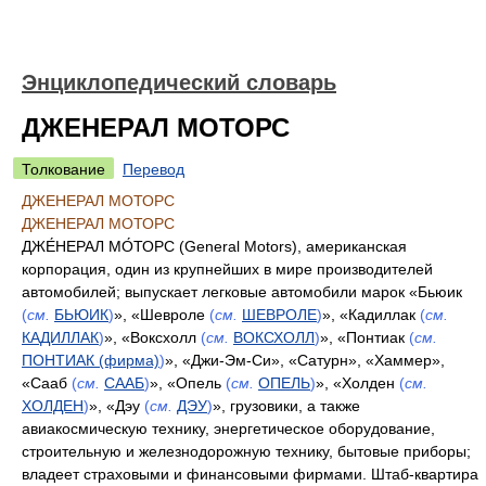
Энциклопедический словарь
ДЖЕНЕРАЛ МОТОРС
Толкование
Перевод
ДЖЕНЕРАЛ МОТОРС
ДЖЕНЕРАЛ МОТОРС
ДЖЕ́НЕРАЛ МО́ТОРС (General Motors), американская
корпорация, один из крупнейших в мире производителей
автомобилей; выпускает легковые автомобили марок «Бьюик
(
см.
БЬЮИК
)
», «Шевроле
(
см.
ШЕВРОЛЕ
)
», «Кадиллак
(
см.
КАДИЛЛАК
)
», «Воксхолл
(
см.
ВОКСХОЛЛ
)
», «Понтиак
(
см.
ПОНТИАК (фирма)
)
», «Джи-Эм-Си», «Сатурн», «Хаммер»,
«Сааб
(
см.
СААБ
)
», «Опель
(
см.
ОПЕЛЬ
)
», «Холден
(
см.
ХОЛДЕН
)
», «Дэу
(
см.
ДЭУ
)
», грузовики, а также
авиакосмическую технику, энергетическое оборудование,
строительную и железнодорожную технику, бытовые приборы;
владеет страховыми и финансовыми фирмами. Штаб-квартира