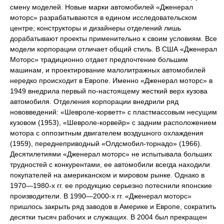
смену моделей. Новые марки автомобилей «Дженерал
моторс» разрабатываются в едином исследовательском
центре; конструкторы и дизайнеры отделений лишь
дорабатывают проекты применительно к своим условиям. Все
модели корпорации отличает общий стиль. В США «Дженерал
Моторс» традиционно отдает предпочтение большим
машинам, и проектирование малолитражных автомобилей
нередко происходит в Европе. Именно «Дженерал моторс» в
1949 внедрила первый по-настоящему жесткий верх кузова
автомобиля. Отделения корпорации внедрили ряд
нововведений: «Шевроле-корветт» с пластмассовым несущим
кузовом (1953), «Шевроле-корвейр» с задним расположением
мотора с оппозитным двигателем воздушного охлаждения
(1959), переднеприводный «Олдсмобил-торнадо» (1966).
Десятилетиями «Дженерал моторс» не испытывала больших
трудностей с конкурентами, ее автомобили всегда находили
покупателей на американском и мировом рынке. Однако в
1970—1980-х гг. ее продукцию серьезно потеснили японские
производители. В 1990—2000-х гг. «Дженерал моторс»
пришлось закрыть ряд заводов в Америке и Европе, сократить
десятки тысяч рабочих и служащих. В 2004 был прекращен