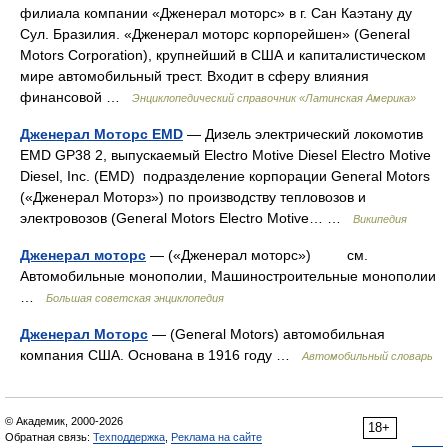
филиала компании «Дженерал моторс» в г. Сан Каэтану ду
Сул. Бразилия. «Дженерал моторс корпорейшен» (General
Motors Corporation), крупнейший в США и капиталистическом
мире автомобильный трест. Входит в сферу влияния
финансовой …
Энциклопедический справочник «Латинская Америка»
Дженерал Моторс EMD
— Дизель электрический локомотив
EMD GP38 2, выпускаемый Electro Motive Diesel Electro Motive
Diesel, Inc. (EMD) подразделение корпорации General Motors
(«Дженерал Моторз») по производству тепловозов и
электровозов (General Motors Electro Motive… …
Википедия
Дженерал моторс
— («Дженерал моторс») см.
Автомобильные монополии, Машиностроительные монополии
…
Большая советская энциклопедия
Дженерал Моторс
— (General Motors) автомобильная
компания США. Основана в 1916 году …
Автомобильный словарь
© Академик, 2000-2026
18+
Обратная связь:
Техподдержка
,
Реклама на сайте