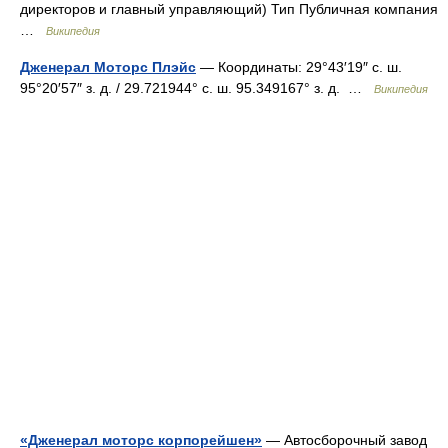
директоров и главный управляющий) Тип Публичная компания
…
Википедия
Дженерал Моторс Плэйс
— Координаты: 29°43′19″ с. ш.
95°20′57″ з. д. / 29.721944° с. ш. 95.349167° з. д. …
Википедия
«Дженерал моторс корпорейшен»
— Автосборочный завод