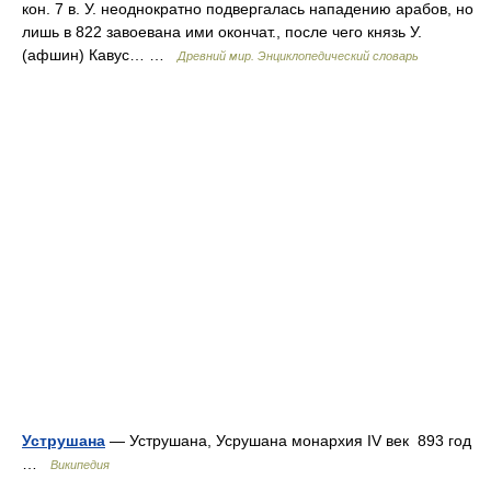
кон. 7 в. У. неоднократно подвергалась нападению арабов, но
лишь в 822 завоевана ими окончат., после чего князь У.
(афшин) Кавус… …
Древний мир. Энциклопедический словарь
Уструшана
— Уструшана, Усрушана монархия IV век 893 год
…
Википедия