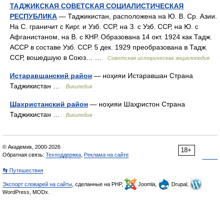
ТАДЖИКСКАЯ СОВЕТСКАЯ СОЦИАЛИСТИЧЕСКАЯ
РЕСПУБЛИКА
— Таджикистан, расположена на Ю. В. Ср. Азии.
На С. граничит с Кирг. и Узб. ССР, на З. с Узб. ССР, на Ю. с
Афганистаном, на В. с КНР. Образована 14 окт. 1924 как Тадж.
АССР в составе Узб. ССР. 5 дек. 1929 преобразована в Тадж.
ССР, вошедшую в Союз… …
Советская историческая энциклопедия
Истаравшанский район
— ноҳияи Истаравшан Страна
Таджикистан …
Википедия
Шахристанский район
— ноҳияи Шаҳристон Страна
Таджикистан …
Википедия
© Академик, 2000-2026
18+
Обратная связь:
Техподдержка
,
Реклама на сайте
👣 Путешествия
Экспорт словарей на сайты
, сделанные на PHP,
Joomla,
Drupal,
WordPress, MODx.