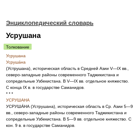
Энциклопедический словарь
Усрушана
Толкование
Усрушана
Усруша́на
(Уструшана), историческая область в Средней Азии V—IX вв.,
северо-западные районы современного Таджикистана и
сопредельные Узбекистана. В V—IX вв. отдельное княжество.
С конца IX в. в государстве Саманидов.
* * *
УСРУШАНА
УСРУША́НА (Уструшана), историческая область в Ср. Азии 5—9
вв., северо-западные районы современного Таджикистана и
сопредельные Узбекистана. В 5—9 вв. отдельное княжество. С
кон. 9 в. в государстве Саманидов.