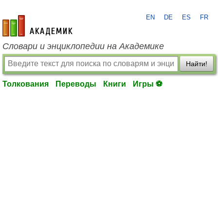
EN
DE
ES
FR
academic.ru
Словари и энциклопедии на Академике
Найти!
Толкования
Переводы
Книги
Игры ⚽