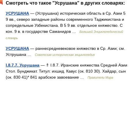
Смотреть что такое "Усрушана" в других словарях:
УСРУШАНА
— (Уструшана) историческая область в Ср. Азии 5
9 вв., северо западные районы современного Таджикистана и
сопредельные Узбекистана. В 5 9 вв. отдельное княжество. С
кон. 9 в. в государстве Саманидов …
Большой Энциклопедический
словарь
УСРУШАНА
— раннесредневековое княжество в Ср. Азии; см.
Уструшана …
Советская историческая энциклопедия
I.8.7.7. Усрушана
— ⇑ I.8.7. Иранские княжества Средней Азии
Стол. Бунджикат. Титул: ихшид. Кавус (ок. 810 30). Хайдар, сын
(ок. 830 41)* 841 арабское завоевание …
Правители Мира