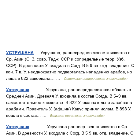
УСТРУШАНА
— Усрушана, раннесредневековое княжество в
Ср. Азии (С. З. совр. Тадж. ССР и сопредельные терр. Узб.
ССР). В древности У. входила в Согд. В 5 9 вв. отд. владение. С
кон. 7 в. У. неоднократно подвергалась нападению арабов, но
лишь в 822 завоевана… …
Советская историческая энциклопедия
Уструшана
— Усрушана, раннесредневековая область в
Средней Азии. Древняя У. входила в состав Согда. В 5–9 вв.
самостоятельное княжество. В 822 У. окончательно завоёвана
арабами. Правитель У. (афшин) Кавус принял ислам. В 893 У.
вошла в состав… …
Большая советская энциклопедия
Уструшана
— Усрушана раннеср. век. княжество в Ср.
Азии. В древности У. входила с Согд. В 5 9 вв. отд. владение. С