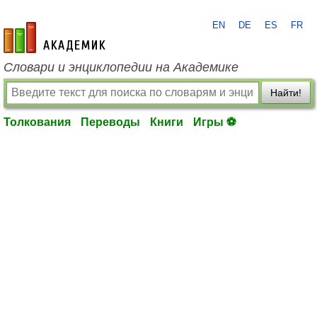
EN
DE
ES
FR
academic.ru
Словари и энциклопедии на Академике
Найти!
Толкования
Переводы
Книги
Игры ⚽