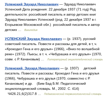
Успенский Эдуард Николаевич
— Эдуард Николаевич
Успенский Дата рождения: 22 декабря 1937 (71 год) Род
деятельности: российский писатель и автор детских книг
Эдуард Николаевич Успенский (род. 22 декабря 1937 в г.
Егорьевске Московской обл.) российский писатель и автор
детских …
Википедия
УСПЕНСКИЙ Эдуард Николаевич
— (р. 1937), русский
советский писатель. Повести и рассказы для детей, в т, ч.
«Крокодил Гена и его друзья» (1966), «Вниз по волшебной
реке» (1972). Пьесы, в т. ч. «Чебурашка и его друзья» (1970,
совм. с Р. Качановым) …
Литературный энциклопедический словарь
Успенский, Эдуард Николаевич
— (р. 1937) детский
писатель. Повести и рассказы: Крокодил Гена и его друзья
(1966), Чебурашка и его друзья (1970, совместно с Р.
Качановым) и др. (Бим Бад Б.М. Педагогический
энциклопедический словарь. М., 2002. С. 414)
Ч426.21,6(2)317.8 …
Педагогический терминологический словарь