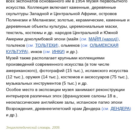
всех экспонатов основанного им в 1954 Музея первобытного
искусства. Коллекция включает каменные, деревянные
скульптуры Западной и Центральной Африки, островов
Полинезии и Меланезии; золотые, керамические, каменные и
деревянные объекты культуры, церемониальные маски,
текстиль, костюмы и др. народов Центральной и Южной
Америки доколумбовой эпохи (майя
(
см.
МАЙЯ (народ)
)
,
тольтеков
(
см.
ТОЛЬТЕКИ
)
, ольмеков
(
см.
ОЛЬМЕКСКАЯ
КУЛЬТУРА
)
, инков
(
см.
ИНКИ
)
и др.).
Музей также располагает крупными коллекциями
произведений современного искусства (в том числе
американского), фотографий (15 тыс.), исламского искусства
(12 тыс.), оружия (14 тыс.), костюмов и аксессуаров (75 тыс.),
музыкальных инструментов (5 тыс.) и др.
Особое место в экспозиции музея занимают реконструкции
интерьеров различных эпох (французские салоны 18 в.,
неоклассические английские залы, испанское патио эпохи
Возрождения, древнеегипетский храм Дендера
(
см.
ДЕНДЕРА
)
и др.).
Энциклопедический словарь
.
2009
.