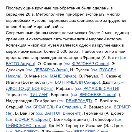
Последующие крупные приобретения были сделаны в
середине 20 в. Метрополитен приобрел экспонаты многих
европейских музеев, переживавших финансовые затруднения
после Второй мировой войны.
Современные фонды музея насчитывают более 2 млн. единиц
хранения и охватывают пять тысячелетий мировой истории.
Коллекция живописи музея является одной из крупнейших в
мире, насчитывает более 2 500 работ. Наиболее полно в ней
представлены произведения мастеров Франции (А. Ватто
(
см.
ВАТТО Антуан
)
, О. Фрагонар
(
см.
ФРАГОНАР Оноре
)
, Э.
Делакруа
(
см.
ДЕЛАКРУА Эжен
)
, Н. Пуссен
(
см.
ПУССЕН
Никола
)
, Э. Мане
(
см.
МАНЕ Эдуар
)
, О. Ренуар, П. Сезанн),
Италии (Боттичелли
(
см.
БОТТИЧЕЛЛИ Сандро
)
, Джотто
(
см.
ДЖОТТО ДИ БОНДОНЕ
)
, Рафаэль
(
см.
РАФАЭЛЬ САНТИ
)
,
Тициан
(
см.
ТИЦИАН
)
, Веронезе
(
см.
ВЕРОНЕЗЕ Паоло
)
, ),
Нидерландов (Рембрандт
(
см.
РЕМБРАНДТ
)
, П. Брейгель
Старший
(
см.
БРЕЙГЕЛЬ Ян Старший
)
, Я. Вермер
(
см.
ВЕРМЕР
Ян
)
, В. Ван Гог
(
см.
ВАН ГОГ Винсент
)
), Германии (А. Дюрер
(
см.
ДЮРЕР Альбрехт
)
), Великобритании (Т. Гейнсборо
(
см.
ГЕЙНСБОРО Томас
)
, Дж. М.У. Тернер) и Испании (Эль Греко
(
см.
ЭЛЬ ГРЕКО
)
, Д. Веласкес
(
см.
ВЕЛАСКЕС Диего