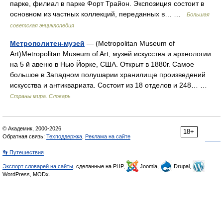
парке, филиал в парке Форт Трайон. Экспозиция состоит в
основном из частных коллекций, переданных в… …
Большая
советская энциклопедия
Метрополитен-музей
— (Metropolitan Museum of
Art)Metropolitan Museum of Art, музей искусства и археологии
на 5 й авеню в Нью Йорке, США. Открыт в 1880г. Самое
большое в Западном полушарии хранилище произведений
искусства и антиквариата. Состоит из 18 отделов и 248… …
Страны мира. Словарь
© Академик, 2000-2026
18+
Обратная связь:
Техподдержка
,
Реклама на сайте
👣 Путешествия
Экспорт словарей на сайты
, сделанные на PHP,
Joomla,
Drupal,
WordPress, MODx.