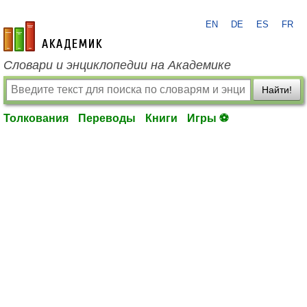
EN
DE
ES
FR
academic.ru
Словари и энциклопедии на Академике
Найти!
Толкования
Переводы
Книги
Игры ⚽