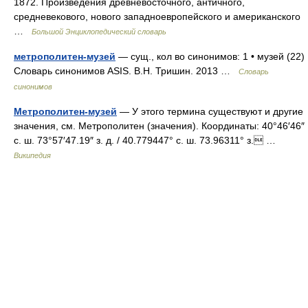
1872. Произведения древневосточного, античного,
средневекового, нового западноевропейского и американского
…
Большой Энциклопедический словарь
метрополитен-музей
— сущ., кол во синонимов: 1 • музей (22)
Словарь синонимов ASIS. В.Н. Тришин. 2013 …
Словарь
синонимов
Метрополитен-музей
— У этого термина существуют и другие
значения, см. Метрополитен (значения). Координаты: 40°46′46″
с. ш. 73°57′47.19″ з. д. / 40.779447° с. ш. 73.96311° з. …
Википедия