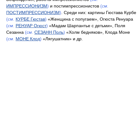
ИМПРЕССИОНИЗМ
)
и постимпрессионистов
(
см.
ПОСТИМПРЕССИОНИЗМ
)
. Среди них: картины Гюстава Курбе
(
см.
КУРБЕ Гюстав
)
«Женщина с попугаем», Огюста Ренуара
(
см.
РЕНУАР Огюст
)
«Мадам Шарпантье с детьми», Поля
Сезанна
(
см.
СЕЗАНН Поль
)
«Холм бедняков», Клода Моне
(
см.
МОНЕ Клод
)
«Лягушатник» и др.