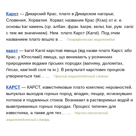
Карст
— Дикарский Крас, плато в Дикарском нагорье;
Словения, Хорватия. Хорват, название Крас (Kras) от и. е.
основы kar камень (ср. албан. фрак. karpe, кельт, kar, рум. carsi
с тем же значением). Нем. плато Карст (Karst). Под этим
названием плато вошло в …
Географическая энциклопедия
карст
— karst Karst карстові явища (від назви плато Карст, або
Крас, у Югославії) явища, що виникають у розчинних
природними водами гірських породах (вапняку, доломітах,
ґіпсах, кам’яній солі та ін.). В результаті карстових процесів
утворюються такі… …
Гірничий енциклопедичний словник
КАРСТ
— КАРСТ, известняковые плато комплекс неровностей,
выпуклых выходов горных пород, впадин, пещер, исчезнувших
потоков и подземных стоков. Возникает в растворимых водой и
выветриваемых горных породах. Процесс типичен для
известняка, а также для тех… …
Научно-технический
энциклопедический словарь