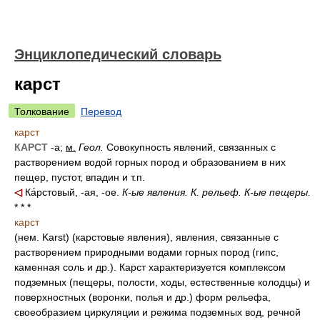
Энциклопедический словарь
карст
Толкование
Перевод
карст
КАРСТ
-а;
м.
Геол.
Совокупность явлений, связанных с
растворением водой горных пород и образованием в них
пещер, пустот, впадин и т.п.
◁
Ка́рстовый, -ая, -ое.
К-ые явления.
К. рельеф.
К-ые пещеры.
* * *
карст
(нем. Karst) (карстовые явления), явления, связанные с
растворением природными водами горных пород (гипс,
каменная соль и др.). Карст характеризуется комплексом
подземных (пещеры, полости, ходы, естественные колодцы) и
поверхностных (воронки, полья и др.) форм рельефа,
своеобразием циркуляции и режима подземных вод, речной