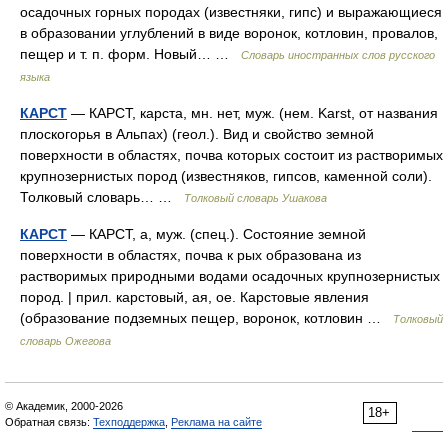
осадочных горных породах (известняки, гипс) и выражающиеся
в образовании углублений в виде воронок, котловин, провалов,
пещер и т. п. форм. Новый… …
Словарь иностранных слов русского
языка
КАРСТ
— КАРСТ, карста, мн. нет, муж. (нем. Karst, от названия
плоскогорья в Альпах) (геол.). Вид и свойство земной
поверхности в областях, почва которых состоит из растворимых
крупнозернистых пород (известняков, гипсов, каменной соли).
Толковый словарь… …
Толковый словарь Ушакова
КАРСТ
— КАРСТ, а, муж. (спец.). Состояние земной
поверхности в областях, почва к рых образована из
растворимых природными водами осадочных крупнозернистых
пород. | прил. карстовый, ая, ое. Карстовые явления
(образование подземных пещер, воронок, котловин …
Толковый
словарь Ожегова
© Академик, 2000-2026
18+
Обратная связь:
Техподдержка
,
Реклама на сайте