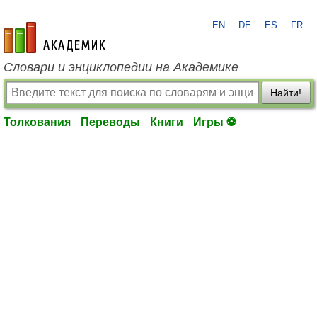
EN
DE
ES
FR
academic.ru
Словари и энциклопедии на Академике
Найти!
Толкования
Переводы
Книги
Игры ⚽