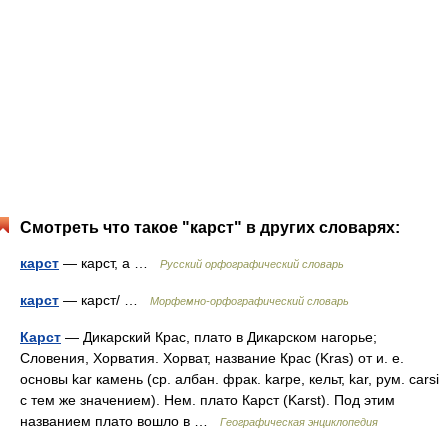
Смотреть что такое "карст" в других словарях:
карст
— карст, а …
Русский орфографический словарь
карст
— карст/ …
Морфемно-орфографический словарь
Карст
— Дикарский Крас, плато в Дикарском нагорье;
Словения, Хорватия. Хорват, название Крас (Kras) от и. е.
основы kar камень (ср. албан. фрак. karpe, кельт, kar, рум. carsi
с тем же значением). Нем. плато Карст (Karst). Под этим
названием плато вошло в …
Географическая энциклопедия