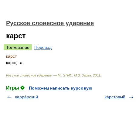
Русское словесное ударение
карст
Толкование
Перевод
карст
карст, -а
Русское словесное ударение. — М.: ЭНАС
.
М.В. Зарва
.
2001
.
Игры ⚽
Поможем написать курсовую
карра́рский
ка́рстовый