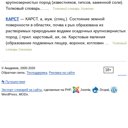
крупнозернистых пород (известняков, гипсов, каменной соли).
Толковый словарь… …
Толковый словарь Ушакова
КАРСТ
— КАРСТ, а, муж. (спец.). Состояние земной
поверхности в областях, почва к рых образована из
растворимых природными водами осадочных крупнозернистых
пород. | прил. карстовый, ая, ое. Карстовые явления
(образование подземных пещер, воронок, котловин …
Толковый
словарь Ожегова
© Академик, 2000-2026
18+
Обратная связь:
Техподдержка
,
Реклама на сайте
👣 Путешествия
Экспорт словарей на сайты
, сделанные на PHP,
Joomla,
Drupal,
WordPress, MODx.