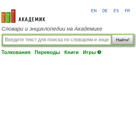
EN
DE
ES
FR
academic.ru
Словари и энциклопедии на Академике
Найти!
Толкования
Переводы
Книги
Игры ⚽