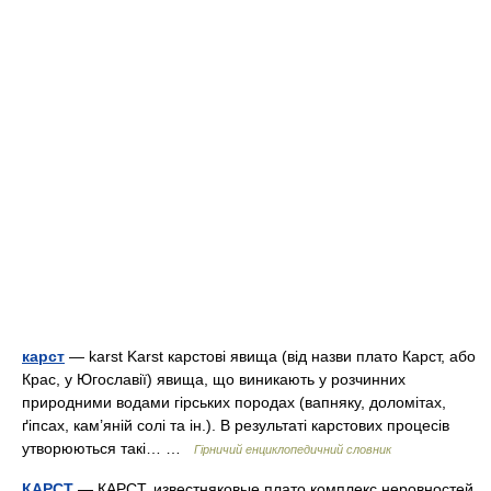
карст
— karst Karst карстові явища (від назви плато Карст, або
Крас, у Югославії) явища, що виникають у розчинних
природними водами гірських породах (вапняку, доломітах,
ґіпсах, кам’яній солі та ін.). В результаті карстових процесів
утворюються такі… …
Гірничий енциклопедичний словник
КАРСТ
— КАРСТ, известняковые плато комплекс неровностей,