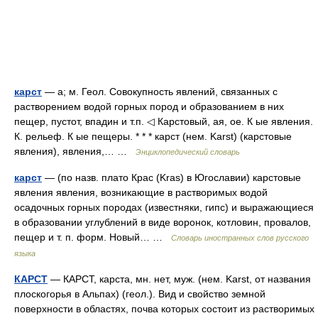
карст
— а; м. Геол. Совокупность явлений, связанных с
растворением водой горных пород и образованием в них
пещер, пустот, впадин и т.п. ◁ Карстовый, ая, ое. К ые явления.
К. рельеф. К ые пещеры. * * * карст (нем. Karst) (карстовые
явления), явления,… …
Энциклопедический словарь
карст
— (по назв. плато Крас (Kras) в Югославии) карстовые
явления явления, возникающие в растворимых водой
осадочных горных породах (известняки, гипс) и выражающиеся
в образовании углублений в виде воронок, котловин, провалов,
пещер и т. п. форм. Новый… …
Словарь иностранных слов русского
языка
КАРСТ
— КАРСТ, карста, мн. нет, муж. (нем. Karst, от названия
плоскогорья в Альпах) (геол.). Вид и свойство земной
поверхности в областях, почва которых состоит из растворимых