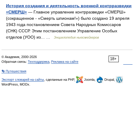
История создания и деятельность военной контрразведки
«СМЕРШ»
— Главное управление контрразведки «СМЕРШ»
(сокращенное ‑ «Смерть шпионам!») было создано 19 апреля
1943 года постановлением Совета Народных Комиссаров
(СНК) СССР. Этим постановлением Управление Особых
отделов (УОО) из… …
Энциклопедия ньюсмейкеров
© Академик, 2000-2026
18+
Обратная связь:
Техподдержка
,
Реклама на сайте
👣 Путешествия
Экспорт словарей на сайты
, сделанные на PHP,
Joomla,
Drupal,
WordPress, MODx.