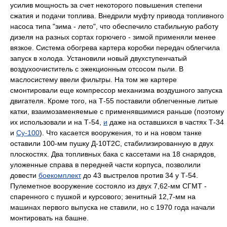
усилив мощность за счет некоторого повышения степени
сжатия и подачи топлива. Внедрили муфту привода топливного
насоса типа "зима - лето", что обеспечило стабильную работу
дизеля на разных сортах горючего - зимой применяли менее
вязкое. Система обогрева картера коробки передач облегчила
запуск в холода. Установили новый двухступенчатый
воздухоочиститель с эжекционным отсосом пыли. В
маслосистему ввели фильтры. На том же картере
смонтировали еще компрессор механизма воздушного запуска
двигателя. Кроме того, на Т-55 поставили облегченные литые
катки, взаимозаменяемые с применявшимися раньше (поэтому
их использовали и на Т-54,
и
даже на оставшихся в частях Т-34
и
Су-100
). Что касается вооружения, то и на новом танке
оставили 100-мм пушку Д-10Т2С, стабилизированную в двух
плоскостях. Два топливных бака с кассетами на 18 снарядов,
уложенные справа в передней части корпуса, позволили
довести
боекомплект
до 43 выстрелов против 34 у Т-54.
Пулеметное вооружение состояло из двух 7,62-мм СГМТ -
спаренного с пушкой и курсового; зенитный 12,7-мм на
машинах первого выпуска не ставили, но с 1970 года начали
монтировать на башне.