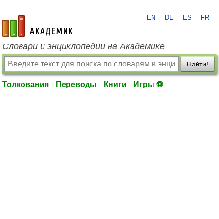
EN
DE
ES
FR
academic.ru
Словари и энциклопедии на Академике
Найти!
Толкования
Переводы
Книги
Игры ⚽