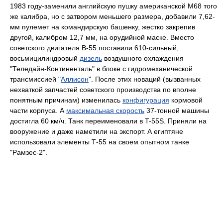
1983 году-заменили английскую пушку американской М68 того
же калибра, но с затвором меньшего размера, добавили 7,62-
мм пулемет на командирскую башенку, жестко закрепив
другой, калибром 12,7 мм, на орудийной маске. Вместо
советского двигателя В-55 поставили 610-сильный,
восьмицилиндровый
дизель
воздушного охлаждения
"Теледайн-Континенталь" в блоке с гидромеханической
трансмиссией "
Аллисон
". После этих новаций (вызванных
нехваткой запчастей советского производства по вполне
понятным причинам) изменилась
конфигурация
кормовой
части корпуса. А
максимальная скорость
37-тонной машины
достигла 60 км/ч. Танк переименовали в T-55S. Приняли на
вооружение и даже наметили на экспорт. А египтяне
использовали элементы Т-55 на своем опытном танке
"Рамзес-2".