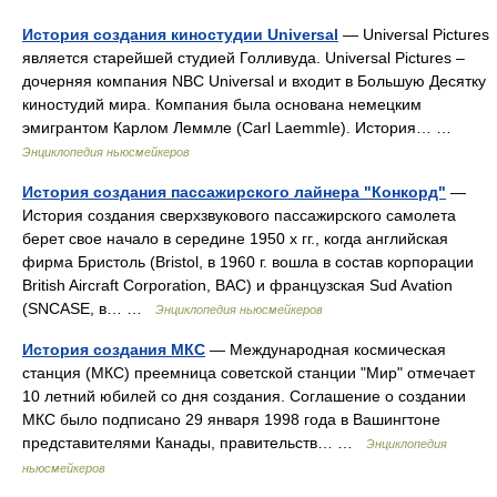
История создания киностудии Universal
— Universal Pictures
является старейшей студией Голливуда. Universal Pictures –
дочерняя компания NBC Universal и входит в Большую Десятку
киностудий мира. Компания была основана немецким
эмигрантом Карлом Леммле (Carl Laemmle). История… …
Энциклопедия ньюсмейкеров
История создания пассажирского лайнера "Конкорд"
—
История создания сверхзвукового пассажирского самолета
берет свое начало в середине 1950 х гг., когда английская
фирма Бристоль (Bristol, в 1960 г. вошла в состав корпорации
British Aircraft Corporation, ВАС) и французская Sud Avation
(SNCASE, в… …
Энциклопедия ньюсмейкеров
История создания МКС
— Международная космическая
станция (МКС) преемница советской станции "Мир" отмечает
10 летний юбилей со дня создания. Соглашение о создании
МКС было подписано 29 января 1998 года в Вашингтоне
представителями Канады, правительств… …
Энциклопедия
ньюсмейкеров