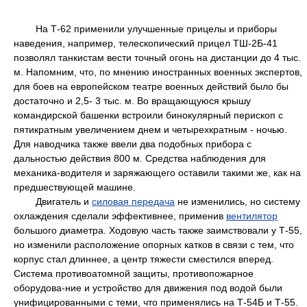
На Т-62 применили улучшенные прицелы и приборы
наведения, например, телескопический прицел ТШ-2Б-41
позволял танкистам вести точный огонь на дистанции до 4 тыс.
м. Напомним, что, по мнению иностранных военных экспертов,
для боев на европейском театре военных действий было бы
достаточно и 2,5- 3 тыс. м. Во вращающуюся крышу
командирской башенки встроили бинокулярный перископ с
пятикратным увеличением днем и четырехкратным - ночью.
Для наводчика также ввели два подобных прибора с
дальностью действия 800 м. Средства наблюдения для
механика-водителя и заряжающего оставили такими же, как на
предшествующей машине.
Двигатель и
силовая передача
не изменились, но систему
охлаждения сделали эффективнее, применив
вентилятор
большого диаметра. Ходовую часть также заимствовали у Т-55,
но изменили расположение опорных катков в связи с тем, что
корпус стал длиннее, а центр тяжести сместился вперед.
Система противоатомной защиты, противопожарное
оборудова-ние и устройство для движения под водой были
унифицированными с теми, что применялись на Т-54Б и Т-55.