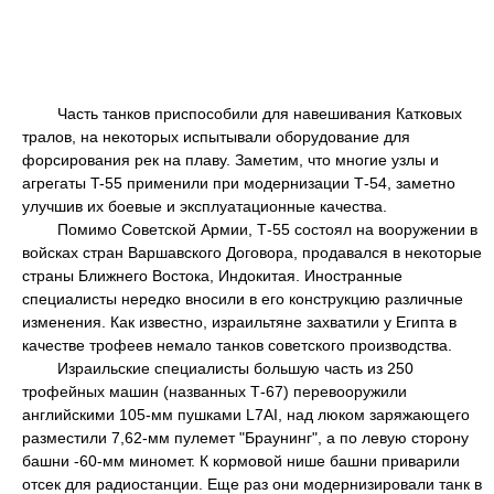
Часть танков приспособили для навешивания Катковых
тралов, на некоторых испытывали оборудование для
форсирования рек на плаву. Заметим, что многие узлы и
агрегаты T-55 применили при модернизации Т-54, заметно
улучшив их боевые и эксплуатационные качества.
Помимо Советской Армии, Т-55 состоял на вооружении в
войсках стран Варшавского Договора, продавался в некоторые
страны Ближнего Востока, Индокитая. Иностранные
специалисты нередко вносили в его конструкцию различные
изменения. Как известно, израильтяне захватили у Египта в
качестве трофеев немало танков советского производства.
Израильские специалисты большую часть из 250
трофейных машин (названных Т-67) перевооружили
английскими 105-мм пушками L7AI, над люком заряжающего
разместили 7,62-мм пулемет "Браунинг", а по левую сторону
башни -60-мм миномет. К кормовой нише башни приварили
отсек для радиостанции. Еще раз они модернизировали танк в