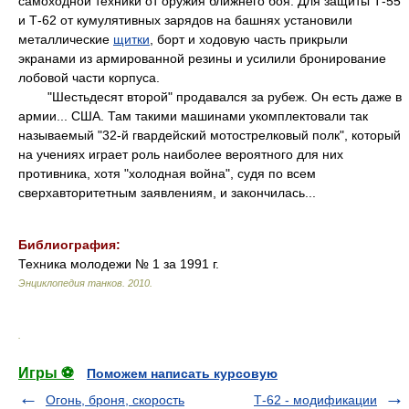
самоходной техники от оружия ближнего боя. Для защиты Т-55
и Т-62 от кумулятивных зарядов на башнях установили
металлические
щитки
, борт и ходовую часть прикрыли
экранами из армированной резины и усилили бронирование
лобовой части корпуса.
"Шестьдесят второй" продавался за рубеж. Он есть даже в
армии... США. Там такими машинами укомплектовали так
называемый "32-й гвардейский мотострелковый полк", который
на учениях играет роль наиболее вероятного для них
противника, хотя "холодная война", судя по всем
сверхавторитетным заявлениям, и закончилась...
Библиография:
Техника молодежи № 1 за 1991 г.
Энциклопедия танков
.
2010
.
.
Игры ⚽
Поможем написать курсовую
Огонь, броня, скорость
Т-62 - модификации