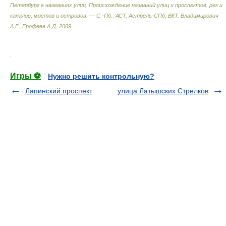
Петербург в названиях улиц. Происхождение названий улиц и проспектов, рек и
каналов, мостов и островов. — С.-Пб.: АСТ, Астрель-СПб, ВКТ
.
Владимирович
А.Г., Ерофеев А.Д.
2009
.
.
Игры ⚽
Нужно решить контрольную?
Лапинский проспект
улица Латышских Стрелков