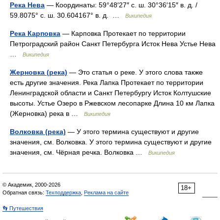
Река Нева
— Координаты: 59°48′27″ с. ш. 30°36′15″ в. д. /
59.8075° с. ш. 30.604167° в. д. …
Википедия
Река Карповка
— Карповка Протекает по территории
Петроградский район Санкт Петербурга Исток Нева Устье Нева
…
Википедия
Жерновка (река)
— Это статья о реке. У этого слова также
есть другие значения. Река Лапка Протекает по территории
Ленинградской области и Санкт Петербургу Исток Колтушские
высоты. Устье Озеро в Ржевском лесопарке Длина 10 км Лапка
(Жерновка) река в …
Википедия
Волковка (река)
— У этого термина существуют и другие
значения, см. Волковка. У этого термина существуют и другие
значения, см. Чёрная речка. Волковка …
Википедия
© Академик, 2000-2026
18+
Обратная связь:
Техподдержка
,
Реклама на сайте
👣 Путешествия