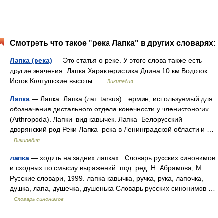
Смотреть что такое "река Лапка" в других словарях:
Лапка (река)
— Это статья о реке. У этого слова также есть
другие значения. Лапка Характеристика Длина 10 км Водоток
Исток Колтушские высоты …
Википедия
Лапка
— Лапка: Лапка (лат. tarsus) термин, используемый для
обозначения дистального отдела конечности у членистоногих
(Arthropoda). Лапки вид кавычек. Лапка Белорусский
дворянский род Реки Лапка река в Ленинградской области и …
Википедия
лапка
— ходить на задних лапках.. Словарь русских синонимов
и сходных по смыслу выражений. под. ред. Н. Абрамова, М.:
Русские словари, 1999. лапка кавычка, ручка, рука, лапочка,
душка, лапа, душечка, душенька Словарь русских синонимов …
Словарь синонимов