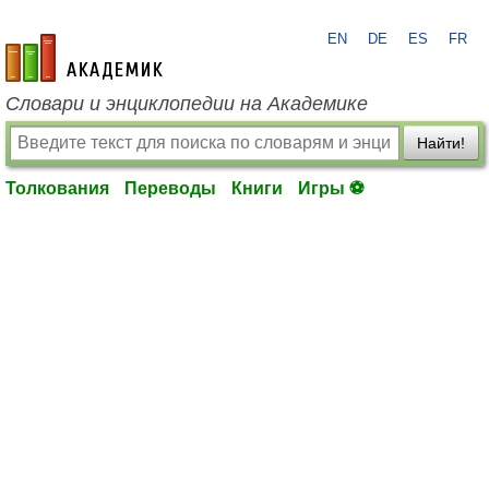
EN
DE
ES
FR
academic.ru
Словари и энциклопедии на Академике
Найти!
Толкования
Переводы
Книги
Игры ⚽