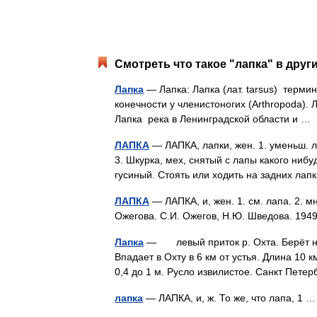
Смотреть что такое "лапка" в друг
Лапка
— Лапка: Лапка (лат. tarsus) терми
конечности у членистоногих (Arthropoda).
Лапка река в Ленинградской области и 
ЛАПКА
— ЛАПКА, лапки, жен. 1. уменьш. лас
3. Шкурка, мех, снятый с лапы какого нибу
гусиный. Стоять или ходить на задних ла
ЛАПКА
— ЛАПКА, и, жен. 1. см. лапа. 2. мн
Ожегова. С.И. Ожегов, Н.Ю. Шведова. 19
Лапка
— левый приток р. Охта. Берёт нач
Впадает в Охту в 6 км от устья. Длина 10 
0,4 до 1 м. Русло извилистое. Санкт Пет
лапка
— ЛАПКА, и, ж. То же, что лапа, 1