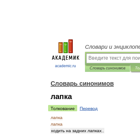
Словари и энциклоп
academic.ru
Словарь синонимов
То
Словарь синонимов
лапка
Толкование
Перевод
лапка
лапка
ходить
на
задних
лапках
..