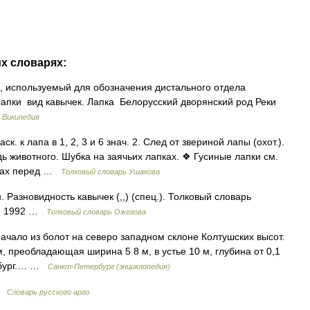
их словарях:
н, используемый для обозначения дистального отдела
 Лапки вид кавычек. Лапка Белорусский дворянский род Реки
…
Википедия
к. к лапа в 1, 2, 3 и 6 знач. 2. След от звериной лапы (охот.).
дь животного. Шубка на заячьих лапках. ❖ Гусиные лапки см.
пках перед …
Толковый словарь Ушакова
. Разновидность кавычек (,,) (спец.). Толковый словарь
49 1992 …
Толковый словарь Ожегова
ало из болот на северо западном склоне Колтушских высот.
км, преобладающая ширина 5 8 м, в устье 10 м, глубина от 0,1
ербург.… …
Санкт-Петербург (энциклопедия)
 …
Словарь русского арго