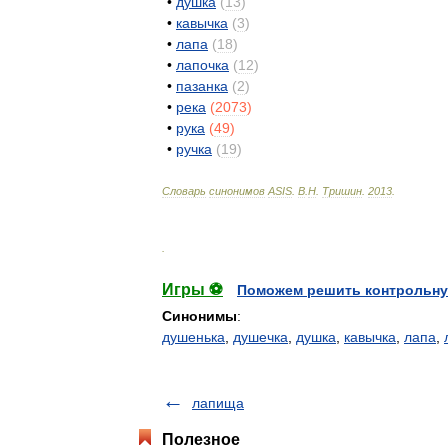
•
душка
(
13
)
•
кавычка
(
3
)
•
лапа
(
18
)
•
лапочка
(
12
)
•
пазанка
(
2
)
•
река
(
2073
)
•
рука
(
49
)
•
ручка
(
19
)
Словарь
синонимов
ASIS
.
В
.
Н
.
Тришин
.
2013
.
.
Игры ⚽
Поможем решить контрольну
Синонимы
:
душенька
,
душечка
,
душка
,
кавычка
,
лапа
,
лапища
Полезное