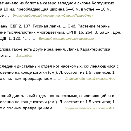
ёт начало из болот на северо западном склоне Колтушских
лина 10 км, преобладающая ширина 5—8 м, в устье — 10 м,
стое …
Энциклопедический справочник «Санкт-Петербург»
нь. СДГ 2, 107. Гусиная лапка. 1. Сиб. Растение герань
ние тысячелистник многоцветный. СРНГ 16, 264. 3. Башк., Дон.
; СДГ 1, 120. 4.… …
Большой словарь русских поговорок
 слова также есть другие значения. Лапка Характеристика
высоты …
Википедия
оследний дистальный отдел ног насекомых, сочленяющийся с
венно на конце коготки (см.). Л. состоит из 1 5 члеников; 1
омых с полным превращением… …
Энциклопедический словарь Ф.А.
ледний дистальный отдел ног насекомых, сочленяющийся с
венно на конце коготки (см.). Л. состоит из 1 5 члеников; 1
омых с полным превращением… …
Энциклопедический словарь Ф.А.