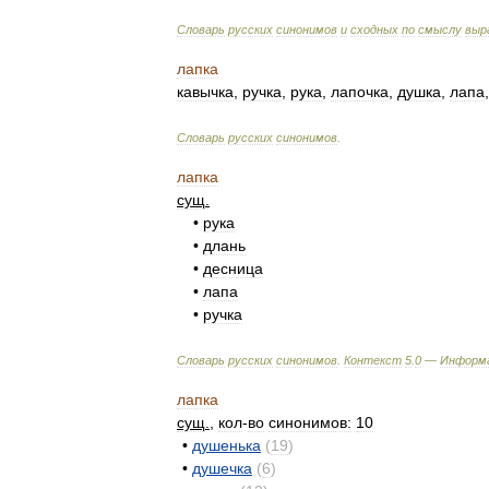
Словарь
русских
синонимов
и
сходных
по
смыслу
выр
лапка
кавычка
,
ручка
,
рука
,
лапочка
,
душка
,
лапа
Словарь
русских
синонимов
.
лапка
сущ
.
•
рука
•
длань
•
десница
•
лапа
•
ручка
Словарь
русских
синонимов
.
Контекст
5
.
0
—
Информ
лапка
сущ
.
,
кол
-
во
синонимов:
10
•
душенька
(
19
)
•
душечка
(
6
)