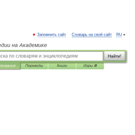
Запомнить сайт
Словарь на свой сайт
RU
едии на Академике
Найти!
лкования
Переводы
Книги
Игры ⚽