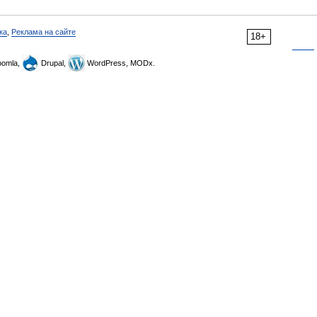
ка
,
Реклама на сайте
18+
omla,
Drupal,
WordPress, MODx.