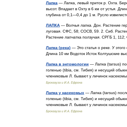
Лапка
— Лапка, левый приток р. Охта. Бер
высот. Впадает в Охту в 6 км от устья. Д
глубина от 0,1—0,4 до 1 м. Русло извили
ЛАПКА
— Волчья лапка. Дон. Растение гера
луговая. СФС, 58; СОСВ, 59. 2. Сиб. Расте
Растение лапчатка ползучая. СРГБ 1, 112
Лапка (река)
— Это статья о реке. У этого
Длина 10 км Водоток Исток Колтушские 
Лапка в энтомологии
— Лапка (tarsus) п
голенью (tibia, см. Тибия) и несущий обыкно
члениковые Л. бывают у личинок насек
Брокгауза и И.А. Ефрона
Лапка у насекомых
— Лапка (tarsus) пос
голенью (tibia, см. Тибия) и несущий обыкно
члениковые Л. бывают у личинок насек
Брокгауза и И.А. Ефрона