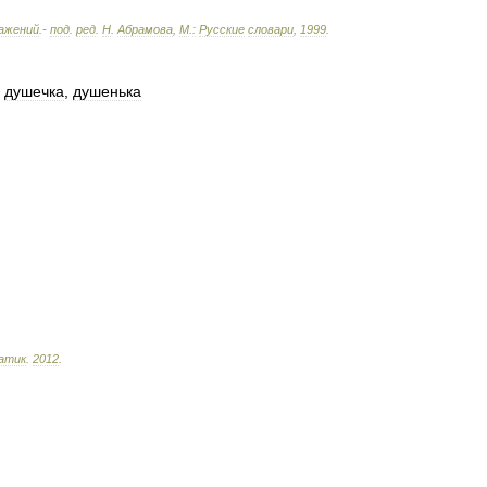
ажений
.-
под
.
ред
.
Н
.
Абрамова
,
М
.
:
Русские
словари
,
1999
.
,
душечка
,
душенька
атик
.
2012
.