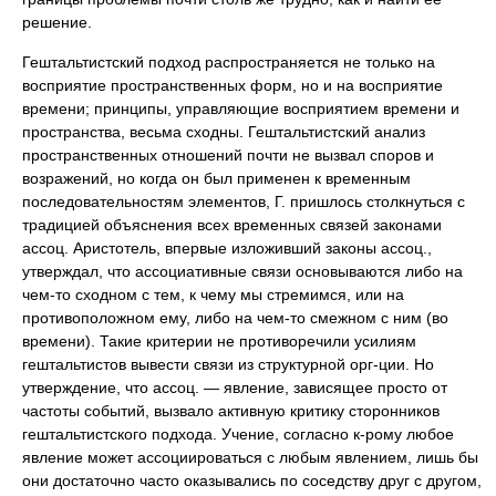
решение.
Гештальтистский подход распространяется не только на
восприятие пространственных форм, но и на восприятие
времени; принципы, управляющие восприятием времени и
пространства, весьма сходны. Гештальтистский анализ
пространственных отношений почти не вызвал споров и
возражений, но когда он был применен к временным
последовательностям элементов, Г. пришлось столкнуться с
традицией объяснения всех временных связей законами
ассоц. Аристотель, впервые изложивший законы ассоц.,
утверждал, что ассоциативные связи основываются либо на
чем-то сходном с тем, к чему мы стремимся, или на
противоположном ему, либо на чем-то смежном с ним (во
времени). Такие критерии не противоречили усилиям
гештальтистов вывести связи из структурной орг-ции. Но
утверждение, что ассоц. — явление, зависящее просто от
частоты событий, вызвало активную критику сторонников
гештальтистского подхода. Учение, согласно к-рому любое
явление может ассоциироваться с любым явлением, лишь бы
они достаточно часто оказывались по соседству друг с другом,