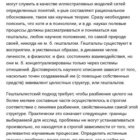
могут служить в качестве иллюстративных моделей сетей
определенных понятий, к-рые составляют рациональное
обоснование, такое как научные теории. Сразу необходимо
пояснить, что хотя и в психологии, и в др. науках полевые
процессы должны рассматриваться и пониматься как
гештальты, любое научное положение, по самой природе
своей, никогда не м. б. гештальтом. Гештальты существуют в
восприятии, в умственных образах, в динамике челов.
личности, в физиолог. и физ. состояниях взаимодействия, но
они м. б. концептуализированы только через системы
отношений. Достоверность научного описания зависит от того,
насколько точен создаваемый им (с помощью собственных
средств) эквивалент целостных структур, или гештальтов.
Гештальтистский подход требует, чтобы разбиение целого на
более мелкие составные части осуществлялось в строгом
соответствии с линиями разбиения, свойственными самой этой
структуре. Практически это означает следующее: границы
выбираемой для исслед. проблемы не могут устанавливаться
произвольно, но находятся в строгой зависимости от того, что
релевантно изучаемым процессам. Определить истинные
границы проблемы почти столь же трудно, как и найти ее