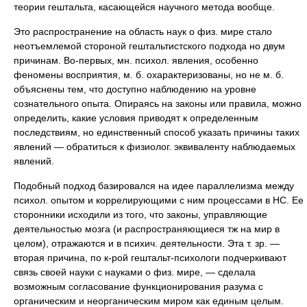
теории гештальта, касающейся научного метода вообще.
Это распространение на область наук о физ. мире стало
неотъемлемой стороной гештальтистского подхода но двум
причинам. Во-первых, мн. психол. явления, особенно
феномены восприятия, м. б. охарактеризованы, но не м. б.
объяснены тем, что доступно наблюдению на уровне
сознательного опыта. Опираясь на законы или правила, можно
определить, какие условия приводят к определенным
последствиям, но единственный способ указать причины таких
явлений — обратиться к физиолог. эквиваленту наблюдаемых
явлений.
Подобный подход базировался на идее параллелизма между
психол. опытом и коррелирующими с ним процессами в НС. Ее
сторонники исходили из того, что законы, управляющие
деятельностью мозга (и распространяющиеся тж на мир в
целом), отражаются и в психич. деятельности. Эта т. зр. —
вторая причина, по к-рой гештальт-психологи подчеркивают
связь своей науки с науками о физ. мире, — сделала
возможным согласование функционирования разума с
органическим и неорганическим миром как единым целым.