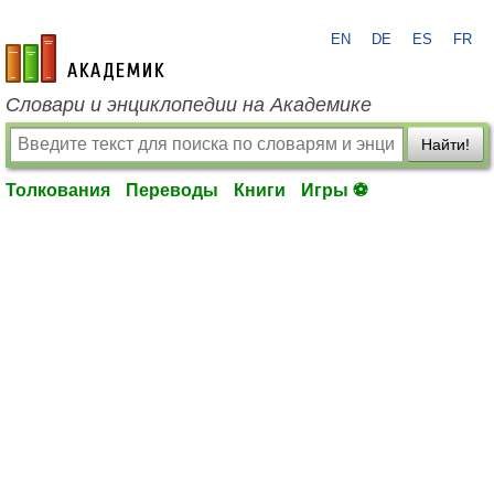
EN
DE
ES
FR
academic.ru
Словари и энциклопедии на Академике
Найти!
Толкования
Переводы
Книги
Игры ⚽