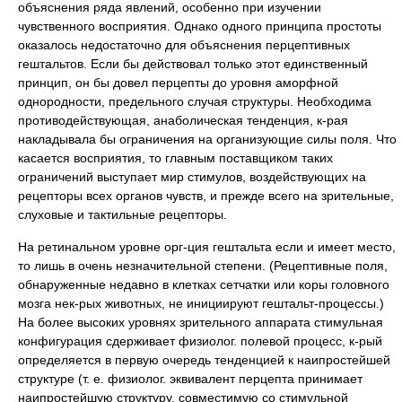
объяснения ряда явлений, особенно при изучении
чувственного восприятия. Однако одного принципа простоты
оказалось недостаточно для объяснения перцептивных
гештальтов. Если бы действовал только этот единственный
принцип, он бы довел перцепты до уровня аморфной
однородности, предельного случая структуры. Необходима
противодействующая, анаболическая тенденция, к-рая
накладывала бы ограничения на организующие силы поля. Что
касается восприятия, то главным поставщиком таких
ограничений выступает мир стимулов, воздействующих на
рецепторы всех органов чувств, и прежде всего на зрительные,
слуховые и тактильные рецепторы.
На ретинальном уровне орг-ция гештальта если и имеет место,
то лишь в очень незначительной степени. (Рецептивные поля,
обнаруженные недавно в клетках сетчатки или коры головного
мозга нек-рых животных, не инициируют гештальт-процессы.)
На более высоких уровнях зрительного аппарата стимульная
конфигурация сдерживает физиолог. полевой процесс, к-рый
определяется в первую очередь тенденцией к наипростейшей
структуре (т. е. физиолог. эквивалент перцепта принимает
наипростейшую структуру, совместимую со стимульной