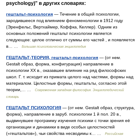
psychology)" в других словарях:
гештальт-психология
— Течение в общей психологии,
зародившееся под влиянием феноменологии в 1912 году
(Эренфельс, Вертхаймер, Коффка, Келлер). Одним из
основных положений гештальт психологии является
следующее: целое отлично от суммы его частей , и появляется
в… …
Большая психологическая энциклопедия
ГЕШТАЛЬТ-ТЕОРИЯ, гештальт-психология
— (от нем.
Gestalt образ, форма, конфигурация) направление в
психологии XX в., оказавшее влияние на ряд философских
школ. Г. т. исходит из примата целого над частями, формы над
материалом. Целостные формы, гешталъты, согласно этой
теории,… …
Современная западная философия. Энциклопедический
словарь
ГЕШТАЛЬТ ПСИХОЛОГИЯ
— (от нем. Gestalt образ, структура,
форма), направление в заруб. психологии 1 й пол. 20 в.,
выдвинувшее программу изучения психики с точки зрения её
организации и динамики в виде особых целостностей
(«гештальтов»), чьи свойства несводимы к… …
Российская