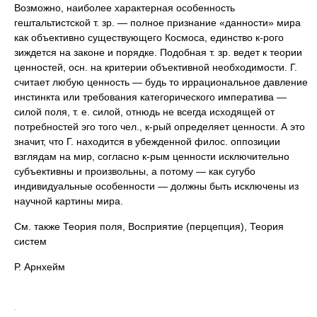
Возможно, наиболее характерная особенность
гештальтистской т. зр. — полное признание «данности» мира
как объективно существующего Космоса, единство к-рого
зиждется на законе и порядке. Подобная т. зр. ведет к теории
ценностей, осн. на критерии объективной необходимости. Г.
считает любую ценность — будь то иррациональное давление
инстинкта или требования категорического императива —
силой поля, т. е. силой, отнюдь не всегда исходящей от
потребностей эго того чел., к-рый определяет ценности. А это
значит, что Г. находится в убежденной филос. оппозиции
взглядам на мир, согласно к-рым ценности исключительно
субъективны и произвольны, а потому — как сугубо
индивидуальные особенности — должны быть исключены из
научной картины мира.
См. также Теория поля, Восприятие (перцепция), Теория
систем
Р. Арнхейм
.