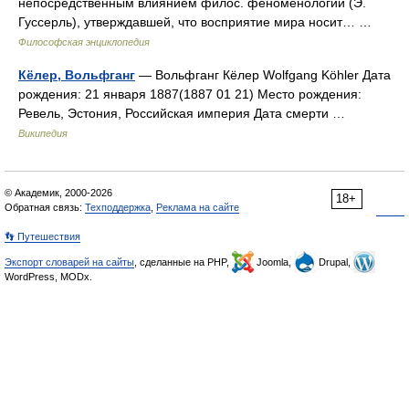
непосредственным влиянием филос. феноменологии (Э.
Гуссерль), утверждавшей, что восприятие мира носит… …
Философская энциклопедия
Кёлер, Вольфганг
— Вольфганг Кёлер Wolfgang Köhler Дата
рождения: 21 января 1887(1887 01 21) Место рождения:
Ревель, Эстония, Российская империя Дата смерти …
Википедия
© Академик, 2000-2026
18+
Обратная связь:
Техподдержка
,
Реклама на сайте
👣 Путешествия
Экспорт словарей на сайты
, сделанные на PHP,
Joomla,
Drupal,
WordPress, MODx.