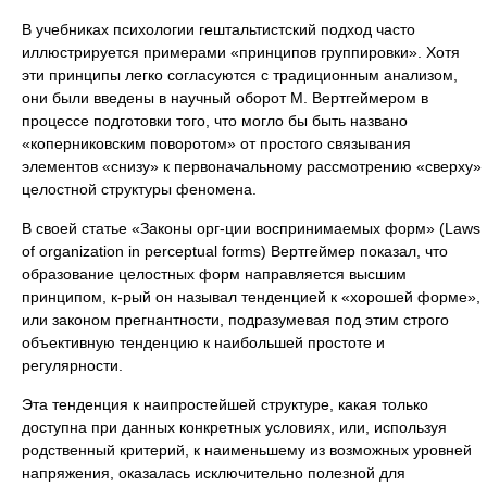
В учебниках психологии гештальтистский подход часто
иллюстрируется примерами «принципов группировки». Хотя
эти принципы легко согласуются с традиционным анализом,
они были введены в научный оборот М. Вертгеймером в
процессе подготовки того, что могло бы быть названо
«коперниковским поворотом» от простого связывания
элементов «снизу» к первоначальному рассмотрению «сверху»
целостной структуры феномена.
В своей статье «Законы орг-ции воспринимаемых форм» (Laws
of organization in perceptual forms) Вертгеймер показал, что
образование целостных форм направляется высшим
принципом, к-рый он называл тенденцией к «хорошей форме»,
или законом прегнантности, подразумевая под этим строго
объективную тенденцию к наибольшей простоте и
регулярности.
Эта тенденция к наипростейшей структуре, какая только
доступна при данных конкретных условиях, или, используя
родственный критерий, к наименьшему из возможных уровней
напряжения, оказалась исключительно полезной для