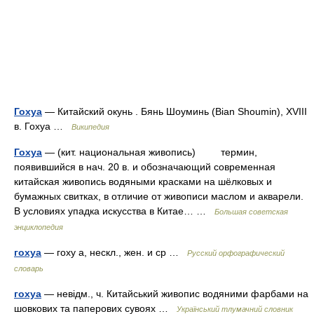
Гохуа
— Китайский окунь . Бянь Шоуминь (Bian Shoumin), XVIII
в. Гохуа …
Википедия
Гохуа
— (кит. национальная живопись) термин,
появившийся в нач. 20 в. и обозначающий современная
китайская живопись водяными красками на шёлковых и
бумажных свитках, в отличие от живописи маслом и акварели.
В условиях упадка искусства в Китае… …
Большая советская
энциклопедия
гохуа
— гоху а, нескл., жен. и ср …
Русский орфографический
словарь
гохуа
— невідм., ч. Китайський живопис водяними фарбами на
шовкових та паперових сувоях …
Український тлумачний словник