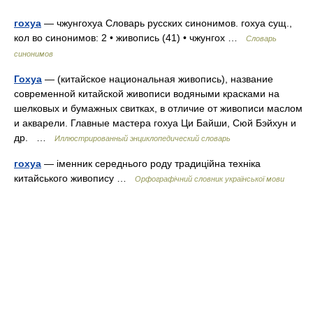
гохуа
— чжунгохуа Словарь русских синонимов. гохуа сущ.,
кол во синонимов: 2 • живопись (41) • чжунгох …
Словарь
синонимов
Гохуа
— (китайское национальная живопись), название
современной китайской живописи водяными красками на
шелковых и бумажных свитках, в отличие от живописи маслом
и акварели. Главные мастера гохуа Ци Байши, Сюй Бэйхун и
др. …
Иллюстрированный энциклопедический словарь
гохуа
— іменник середнього роду традиційна техніка
китайського живопису …
Орфографічний словник української мови