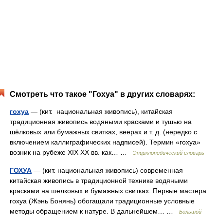
Смотреть что такое "Гохуа" в других словарях:
гохуа
— (кит. национальная живопись), китайская
традиционная живопись водяными красками и тушью на
шёлковых или бумажных свитках, веерах и т. д. (нередко с
включением каллиграфических надписей). Термин «гохуа»
возник на рубеже XIX XX вв. как… …
Энциклопедический словарь
ГОХУА
— (кит. национальная живопись) современная
китайская живопись в традиционной технике водяными
красками на шелковых и бумажных свитках. Первые мастера
гохуа (Жэнь Бонянь) обогащали традиционные условные
методы обращением к натуре. В дальнейшем… …
Большой