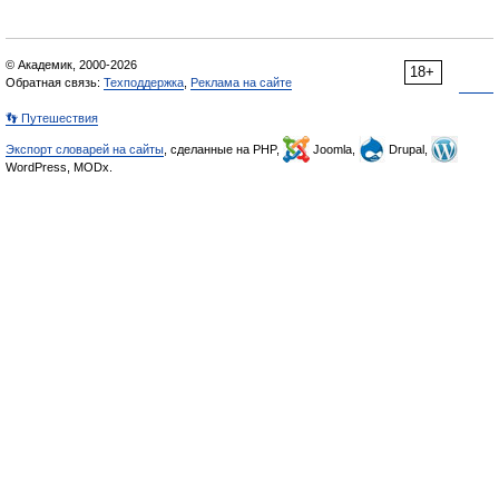
© Академик, 2000-2026
18+
Обратная связь:
Техподдержка
,
Реклама на сайте
👣 Путешествия
Экспорт словарей на сайты
, сделанные на PHP,
Joomla,
Drupal,
WordPress, MODx.