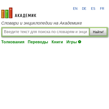
EN
DE
ES
FR
academic.ru
Словари и энциклопедии на Академике
Найти!
Толкования
Переводы
Книги
Игры ⚽