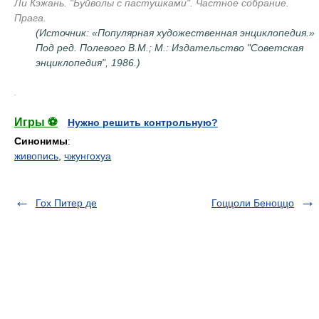
Ли Кэжань. "Буйволы с пастушками". Частное собрание.
Прага.
(Источник: «Популярная художественная энциклопедия.»
Под ред. Полевого В.М.; М.: Издательство "Советская
энциклопедия", 1986.)
.
Игры ⚽
Нужно решить контрольную?
Синонимы
:
живопись
,
чжунгохуа
Гох Питер де
Гоццоли Беноццо