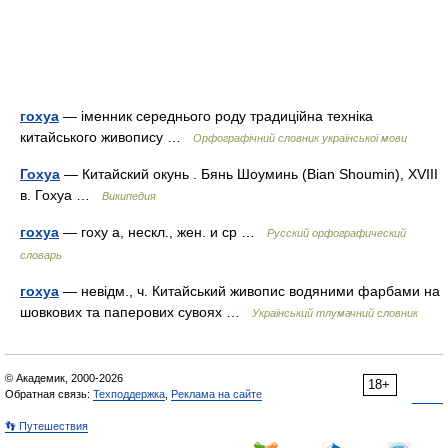
гохуа
— іменник середнього роду традиційна техніка
китайського живопису …
Орфографічний словник української мови
Гохуа
— Китайский окунь . Бянь Шоуминь (Bian Shoumin), XVIII
в. Гохуа …
Википедия
гохуа
— гоху а, нескл., жен. и ср …
Русский орфографический
словарь
гохуа
— невідм., ч. Китайський живопис водяними фарбами на
шовкових та паперових сувоях …
Український тлумачний словник
© Академик, 2000-2026
18+
Обратная связь:
Техподдержка
,
Реклама на сайте
👣 Путешествия