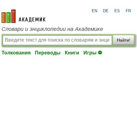
EN
DE
ES
FR
academic.ru
Словари и энциклопедии на Академике
Найти!
Толкования
Переводы
Книги
Игры ⚽