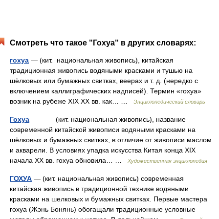
Смотреть что такое "Гохуа" в других словарях:
гохуа
— (кит. национальная живопись), китайская
традиционная живопись водяными красками и тушью на
шёлковых или бумажных свитках, веерах и т. д. (нередко с
включением каллиграфических надписей). Термин «гохуа»
возник на рубеже XIX XX вв. как… …
Энциклопедический словарь
Гохуа
— (кит. национальная живопись), название
современной китайской живописи водяными красками на
шёлковых и бумажных свитках, в отличие от живописи маслом
и акварели. В условиях упадка искусства Китая конца XIX
начала XX вв. гохуа обновила… …
Художественная энциклопедия
ГОХУА
— (кит. национальная живопись) современная
китайская живопись в традиционной технике водяными
красками на шелковых и бумажных свитках. Первые мастера
гохуа (Жэнь Бонянь) обогащали традиционные условные