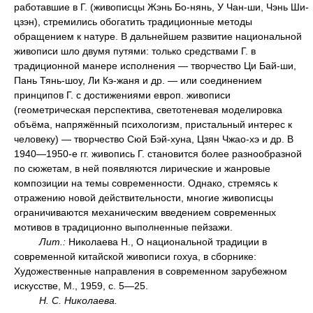
работавшие в Г. (живописцы Жэнь Бо-нянь, У Чан-ши, Чэнь Ши-
цзэн), стремились обогатить традиционные методы
обращением к натуре. В дальнейшем развитие национальной
живописи шло двумя путями: только средствами Г. в
традиционной манере исполнения — творчество Ци Бай-ши,
Пань Тянь-шоу, Ли Кэ-жаня и др. — или соединением
принципов Г. с достижениями европ. живописи
(геометрическая перспектива, светотеневая моделировка
объёма, напряжённый психологизм, пристальный интерес к
человеку) — творчество Сюй Бэй-хуна, Цзян Чжао-хэ и др. В
1940—1950-е гг. живопись Г. становится более разнообразной
по сюжетам, в ней появляются лирические и жанровые
композиции на темы современности. Однако, стремясь к
отражению новой действительности, многие живописцы
ограничиваются механическим введением современных
мотивов в традиционно выполненные пейзажи.
Лит.:
Николаева Н., О национальной традиции в
современной китайской живописи гохуа, в сборнике:
Художественные направления в современном зарубежном
искусстве, М., 1959, с. 5—25.
Н. С. Николаева.