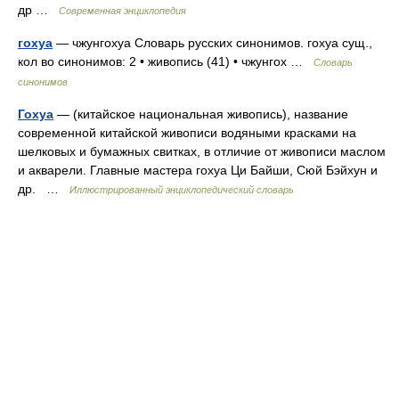
др …
Современная энциклопедия
гохуа
— чжунгохуа Словарь русских синонимов. гохуа сущ.,
кол во синонимов: 2 • живопись (41) • чжунгох …
Словарь
синонимов
Гохуа
— (китайское национальная живопись), название
современной китайской живописи водяными красками на
шелковых и бумажных свитках, в отличие от живописи маслом
и акварели. Главные мастера гохуа Ци Байши, Сюй Бэйхун и
др. …
Иллюстрированный энциклопедический словарь