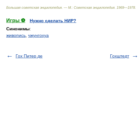
Большая советская энциклопедия. — М.: Советская энциклопедия
.
1969—1978
.
Игры ⚽
Нужно сделать НИР?
Синонимы
:
живопись
,
чжунгохуа
Гох Питер де
Гохштедт