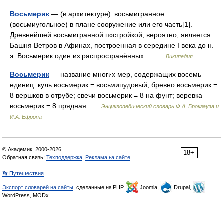
Восьмерик
— (в архитектуре) восьмигранное
(восьмиугольное) в плане сооружение или его часть[1].
Древнейшей восьмигранной постройкой, вероятно, является
Башня Ветров в Афинах, построенная в середине I века до н.
э. Восьмерик один из распространённых… …
Википедия
Восьмерик
— название многих мер, содержащих восемь
единиц: куль восьмерик = восьмипудовый; бревно восьмерик =
8 вершков в отрубе; свечи восьмерик = 8 на фунт; веревка
восьмерик = 8 прядная …
Энциклопедический словарь Ф.А. Брокгауза и
И.А. Ефрона
© Академик, 2000-2026
18+
Обратная связь:
Техподдержка
,
Реклама на сайте
👣 Путешествия
Экспорт словарей на сайты
, сделанные на PHP,
Joomla,
Drupal,
WordPress, MODx.