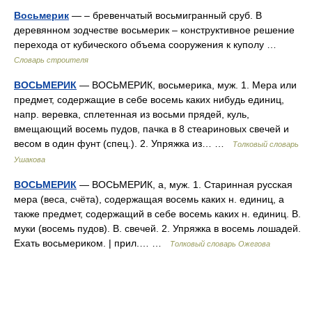
Восьмерик
— – бревенчатый восьмигранный сруб. В
деревянном зодчестве восьмерик – конструктивное решение
перехода от кубического объема сооружения к куполу …
Словарь строителя
ВОСЬМЕРИК
— ВОСЬМЕРИК, восьмерика, муж. 1. Мера или
предмет, содержащие в себе восемь каких нибудь единиц,
напр. веревка, сплетенная из восьми прядей, куль,
вмещающий восемь пудов, пачка в 8 стеариновых свечей и
весом в один фунт (спец.). 2. Упряжка из… …
Толковый словарь
Ушакова
ВОСЬМЕРИК
— ВОСЬМЕРИК, а, муж. 1. Старинная русская
мера (веса, счёта), содержащая восемь каких н. единиц, а
также предмет, содержащий в себе восемь каких н. единиц. В.
муки (восемь пудов). В. свечей. 2. Упряжка в восемь лошадей.
Ехать восьмериком. | прил.… …
Толковый словарь Ожегова