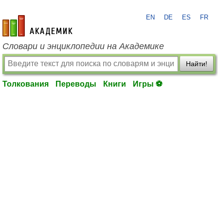
EN
DE
ES
FR
academic.ru
Словари и энциклопедии на Академике
Найти!
Толкования
Переводы
Книги
Игры ⚽