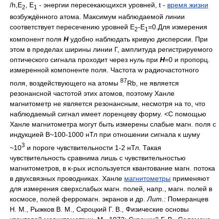
/h,E
, E
- энергии пересекающихся уровней, t -
время жизни
2
1
возбуждённого атома. Максимум наблюдаемой линии
соответствует пересечению уровней E
-E
=0.Для измерения
2
1
компонент поля
Н
удобно наблюдать кривую дисперсии. При
этом в пределах ширины линии Г, амплитуда регистрируемого
оптического сигнала проходит через нуль при
H
=0 и пропорц.
измеренной компоненте поля. Частота w радиочастотного
87
поля, воздействующего на атомы
Rb, не является
резонансной частотой этих атомов, поэтому Ханле
магнитометр не является резонансным, несмотря на то, что
наблюдаемый сигнал имеет лоренцеву форму. <С помощью
Ханле магнитометра могут быть измерены слабые магн. поля с
индукцией B~100-1000 нТл при отношении сигнала к шуму
3
~10
и пороге чувствительности 1-2 нТл. Такая
чувствительность сравнима лишь с чувствительностью
магнитометров, в к-рых используется квантование магн. потока
в двухсвязных проводниках. Ханле
магнитометры
применяют
для измерения сверхслабых магн. полей, напр., магн. полей в
космосе, полей ферромагн. экранов и др.
Лит.:
Померанцев
Н. М., Рыжков В. М., Скроцкий Г. В., Физические основы