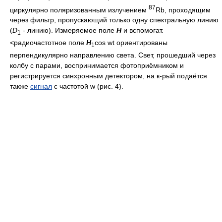
87
циркулярно поляризованным излучением
Rb, проходящим
через фильтр, пропускающий только одну спектральную линию
(
D
- линию). Измеряемое поле
Н
и вспомогат.
1
<радиочастотное поле
H
cos wt ориентированы
1
перпендикулярно направлению света. Свет, прошедший через
колбу с парами, воспринимается фотоприёмником и
регистрируется синхронным детектором, на к-рый подаётся
также
сигнал
с частотой w (рис. 4).