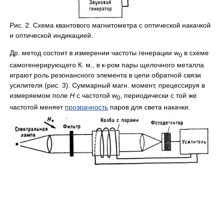
Рис. 2. Схема квантового магнитометра с оптической накачкой
и оптической индикацией.
Др. метод состоит в измерении частоты генерации w
в схеме
0
самогенерирующего К. м., в к-ром пары щелочного металла
играют роль резонансного элемента в цепи обратной связи
усилителя (рис. 3). Суммарный магн. момент, прецессируя в
измеряемом поле
Н
с частотой w
, периодически с той же
0
частотой меняет
прозрачность
паров для света накачки.