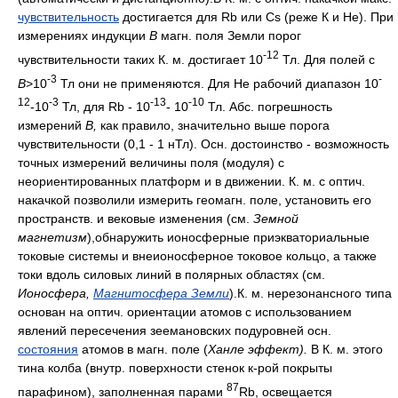
чувствительность
достигается для Rb или Cs (реже К и Не). При
измерениях индукции
В
магн. поля Земли порог
-
12
чувствительности таких К. м. достигает 10
Тл. Для полей с
-
3
-
B
>10
Тл они не применяются. Для Не рабочий диапазон 10
12
-
3
-
13
-
10
-10
Тл, для Rb - 10
- 10
Тл. Абс. погрешность
измерений
В,
как правило, значительно выше порога
чувствительности (0,1 - 1 нТл). Осн. достоинство - возможность
точных измерений величины поля (модуля) с
неориентированных платформ и в движении. К. м. с оптич.
накачкой позволили измерить геомагн. поле, установить его
пространств. и вековые изменения (см.
Земной
магнетизм
),обнаружить ионосферные приэкваториальные
токовые системы и внеионосферное токовое кольцо, а также
токи вдоль силовых линий в полярных областях (см.
Ионосфера,
Магнитосфера Земли
).К. м. нерезонансного типа
основан на оптич. ориентации атомов с использованием
явлений пересечения зеемановских подуровней осн.
состояния
атомов в магн. поле (
Ханле эффект).
В К. м. этого
тина колба (внутр. поверхности стенок к-рой покрыты
87
парафином), заполненная парами
Rb, освещается