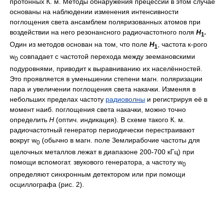
протонных К. м. Методы обнаружения прецессии в этом случае
основаны на наблюдении изменения интенсивности
поглощения света ансамблем поляризованных атомов при
воздействии на него резонансного радиочастотного поля
Н
.
1
Один из методов основан на том, что поле
Н
, частота к-рого
1
w
совпадает с частотой перехода между зеемановскими
0
подуровнями, приводит к выравниванию их населённостей.
Это проявляется в уменьшении степени магн. поляризации
пара и увеличении поглощения света накачки. Изменяя в
небольших пределах частоту
радиоволны
и регистрируя её в
момент наиб. поглощения света накачки, можно точно
определить
Н
(оптич. индикация). В схеме такого К. м.
радиочастотный генератор периодически перестраивают
вокруг w
(обычно в магн. поле Землирабочие частоты для
0
щелочных металлов лежат в диапазоне 200-700 кГц) при
помощи вспомогат. звукового генератора, а частоту w
0
определяют синхронным детектором или при помощи
осциллографа (рис. 2).