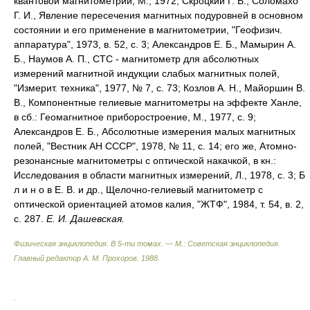
квантовой магнитометрии, М., 1972; Скроцкий Г. В., Соломахо
Г. И., Явление пересечения магнитных подуровней в основном
состоянии и его применение в магнитометрии, "Геофизич.
аппаратура", 1973, в. 52, с. 3; Александров Е. Б., Мамырин А.
Б., Наумов А. П., СТС - магнитометр для абсолютных
измерений магнитной индукции слабых магнитных полей,
"Измерит. техника", 1977, № 7, с. 73; Козлов А. Н., Майоршин В.
В., Компонентные гелиевые магнитометры на эффекте Ханле,
в сб.: Геомагнитное приборостроение, М., 1977, с. 9;
Александров Е. Б., Абсолютные измерения малых магнитных
полей, "Вестник АН СССР", 1978, № 11, с. 14; его же, Атомно-
резонансные магнитометры с оптической накачкой, в кн.:
Исследования в области магнитных измерений, Л., 1978, с. 3; Б
л и н о в Е. В. и др., Щелочно-гелиевый магнитометр с
оптической ориентацией атомов калия, "ЖТФ", 1984, т. 54, в. 2,
с. 287.
Е. И. Дашевская.
Физическая энциклопедия. В 5-ти томах. — М.: Советская энциклопедия
.
Главный редактор А. М. Прохоров
.
1988
.
.