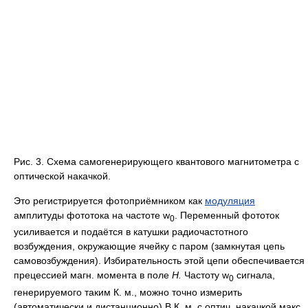
Рис. 3. Схема самогенерирующего квантового магнитометра с
оптической накачкой.
Это регистрируется фотоприёмником как
модуляция
амплитуды фототока на частоте w
. Переменный фототок
0
усиливается и подаётся в катушки радиочастотного
возбуждения, окружающие ячейку с паром (замкнутая цепь
самовозбуждения). Избирательность этой цепи обеспечивается
прецессией магн. момента в поле
Н.
Частоту w
сигнала,
0
генерируемого таким К. м., можно точно измерить
(автоматически и дистанционно).В К. м. с оптич. накачкой макс.