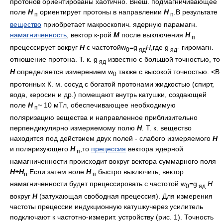
протонов ориентированы хаотично. Внеш. подмагничивающее
поле
H
ориентирует протоны в направлении
Н
.В результате
п
п
вещество
приобретает макроскопич. ядерную парамагн.
намагниченность
, вектор к-рой
М
после выключения
H
п
прецессирует вокруг
Н
с частотойw
=g
H
,где g
- гиромагн.
0
яд
яд
отношение протона. Т. к. g
известно с большой точностью, то
яд
Н
определяется измерением w
также с высокой точностью. <В
0
протонных К. м. сосуд с богатой протонами жидкостью (спирт,
вода, керосин и др.) помещают внутрь катушки, создающей
поле
H
~ 10 мТл, обеспечивающее необходимую
п
поляризацию вещества и направленное приблизительно
перпендикулярно измеряемому полю
Н
.
Т. к. вещество
находится под действием двух полей - слабого измеряемого
Н
и поляризующего
Н
,то
прецессия
вектора ядерной
п
намагниченности происходит вокруг вектора суммарного поля
H+H
.Если затем ноле
H
быстро выключить, вектор
n
п
намагниченности будет прецессировать с частотой w
=
g
Н
0
яд
вокруг
Н
(затухающая свободная прецессия). Для измерения
частоты прецессии индукционную катушкучерез усилитель
подключают к частотно-измерит. устройству (рис. 1). Точность