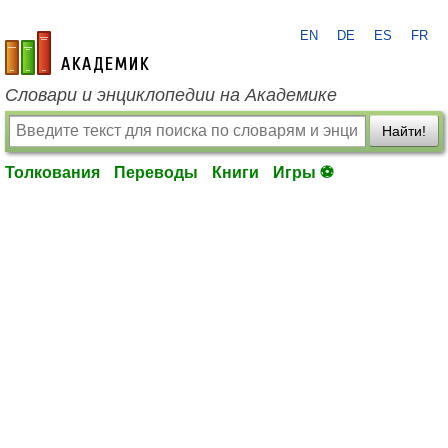
EN
DE
ES
FR
academic.ru
Словари и энциклопедии на Академике
Найти!
Толкования
Переводы
Книги
Игры ⚽