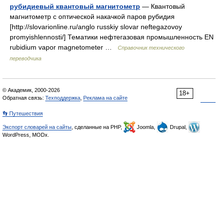
рубидиевый квантовый магнитометр
— Квантовый
магнитометр с оптической накачкой паров рубидия
[http://slovarionline.ru/anglo russkiy slovar neftegazovoy
promyishlennosti/] Тематики нефтегазовая промышленность EN
rubidium vapor magnetometer …
Справочник технического
переводчика
© Академик, 2000-2026
18+
Обратная связь:
Техподдержка
,
Реклама на сайте
👣 Путешествия
Экспорт словарей на сайты
, сделанные на PHP,
Joomla,
Drupal,
WordPress, MODx.