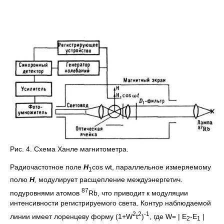
Рис. 4. Схема Ханле магнитометра.
Радиочастотное поле
H
cos wt, параллельное измеряемому
1
полю
H
,
модулирует расщепление междуэнергетич.
87
подуровнями атомов
Rb, что приводит к модуляции
интенсивности регистрируемого света. Контур наблюдаемой
2
2
-
1
линии имеет лоренцеву форму (1+W
t
)
, где W= | E
-E
|
2
1