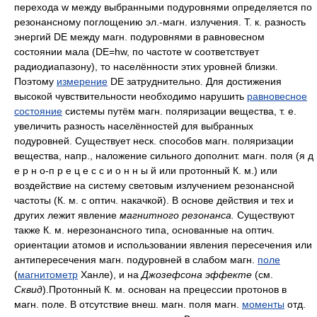
перехода w между выбранными подуровнями определяется по
резонансному поглощению эл.-магн. излучения. Т. к. разность
энергий DE между магн. подуровнями в равновесном
состоянии мала (DE=hw, по частоте w соответствует
радиодиапазону), то населённости этих уровней близки.
Поэтому
измерение
DE затруднительно. Для достижения
высокой чувствительности необходимо нарушить
равновесное
состояние
системы путём магн. поляризации вещества, т. е.
увеличить разность населённостей для выбранных
подуровней. Существует неск. способов магн. поляризации
вещества, напр., наложение сильного дополнит. магн. поля (я д
е р н о-п р е ц е с с и о н н ы й или протонный К. м.) или
воздействие на систему световым излучением резонансной
частоты (К. м. с оптич. накачкой). В основе действия и тех и
других лежит явление
магнитного резонанса.
Существуют
также К. м. нерезонансного типа, основанные на оптич.
ориентации атомов и использовании явления пересечения или
антипересечения магн. подуровней в слабом магн.
поле
(
магнитометр
Ханле), и на
Джозефсона эффекте
(см.
Сквид
).Протонный К. м. основан на прецессии протонов в
магн. поле. В отсутствие внеш. магн. поля магн.
моменты
отд.