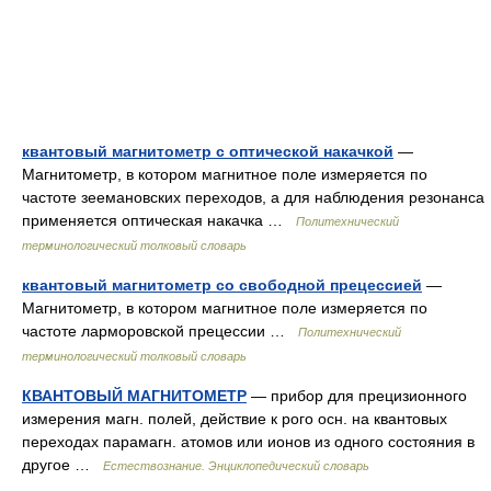
квантовый магнитометр с оптической накачкой
—
Магнитометр, в котором магнитное поле измеряется по
частоте зеемановских переходов, а для наблюдения резонанса
применяется оптическая накачка …
Политехнический
терминологический толковый словарь
квантовый магнитометр со свободной прецессией
—
Магнитометр, в котором магнитное поле измеряется по
частоте ларморовской прецессии …
Политехнический
терминологический толковый словарь
КВАНТОВЫЙ МАГНИТОМЕТР
— прибор для прецизионного
измерения магн. полей, действие к рого осн. на квантовых
переходах парамагн. атомов или ионов из одного состояния в
другое …
Естествознание. Энциклопедический словарь