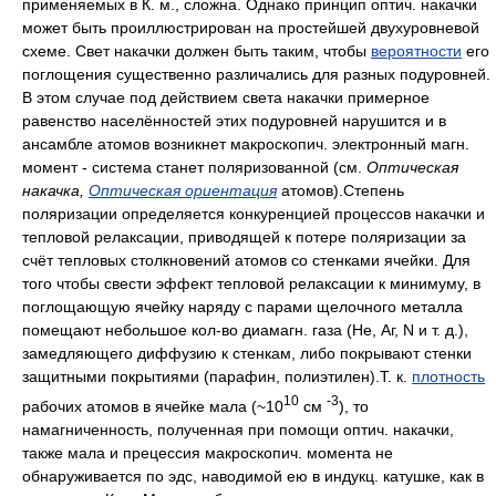
применяемых в К. м., сложна. Однако принцип оптич. накачки
может быть проиллюстрирован на простейшей двухуровневой
схеме. Свет накачки должен быть таким, чтобы
вероятности
его
поглощения существенно различались для разных подуровней.
В этом случае под действием света накачки примерное
равенство населённостей этих подуровней нарушится и в
ансамбле атомов возникнет макроскопич. электронный магн.
момент - система станет поляризованной (см.
Оптическая
накачка,
Оптическая ориентация
атомов).Степень
поляризации определяется конкуренцией процессов накачки и
тепловой релаксации, приводящей к потере поляризации за
счёт тепловых столкновений атомов со стенками ячейки. Для
того чтобы свести эффект тепловой релаксации к минимуму, в
поглощающую ячейку наряду с парами щелочного металла
помещают небольшое кол-во диамагн. газа (Не, Аг, N и т. д.),
замедляющего диффузию к стенкам, либо покрывают стенки
защитными покрытиями (парафин, полиэтилен).Т. к.
плотность
10
-
3
рабочих атомов в ячейке мала (~10
см
), то
намагниченность, полученная при помощи оптич. накачки,
также мала и прецессия макроскопич. момента не
обнаруживается по эдс, наводимой ею в индукц. катушке, как в