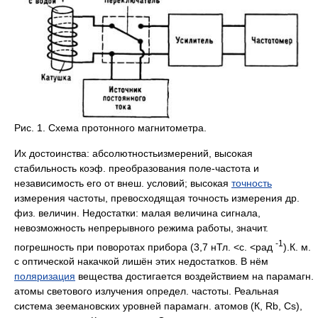
Рис. 1. Схема протонного магнитометра.
Их достоинства: абсолютностьизмерений, высокая
стабильность коэф. преобразования поле-частота и
независимость его от внеш. условий; высокая
точность
измерения частоты, превосходящая точность измерения др.
физ. величин. Недостатки: малая величина сигнала,
невозможность непрерывного режима работы, значит.
-
1
погрешность при поворотах прибора (3,7 нТл. <с. <рад
).К. м.
с оптической накачкой лишён этих недостатков. В нём
поляризация
вещества достигается воздействием на парамагн.
атомы светового излучения определ. частоты. Реальная
система зеемановских уровней парамагн. атомов (К, Rb, Cs),