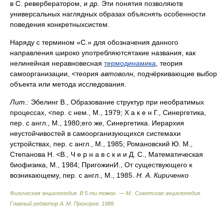
в С. ревербератором, и др. Эти понятия позволяютв
универсальных наглядных образах объяснять особенности
поведения конкретныхсистем.
Наряду с термином «С.» для обозначения данного
направления широко употребляютсятакие названия, как
нелинейная неравновесная
термодинамика
, теория
самоорганизации, <теория
автоволн,
подчёркивающие выбор
объекта или метода исследования.
Лит.:
Эбелинг В., Образование структур при необратимых
процессах, <пер. с нем., М., 1979; X а к е н Г., Синергетика,
пер. с англ., М., 1980;его же, Синергетика. Иерархия
неустойчивостей в самоорганизующихся системахи
устройствах, пер. с англ., М., 1985; Романовский Ю. М.,
Степанова Н. <В., Ч е р н а в с к и и Д. С., Математическая
биофизика, М., 1984; ПригожинИ., От существующего к
возникающему, пер. с англ., М., 1985.
Н. А. Кириченко
Физическая энциклопедия. В 5-ти томах. — М.: Советская энциклопедия
.
Главный редактор А. М. Прохоров
.
1988
.