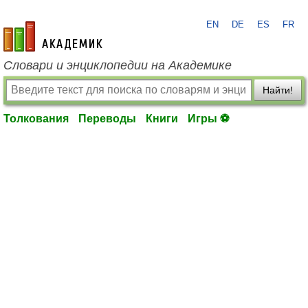
EN
DE
ES
FR
academic.ru
Словари и энциклопедии на Академике
Найти!
Толкования
Переводы
Книги
Игры ⚽