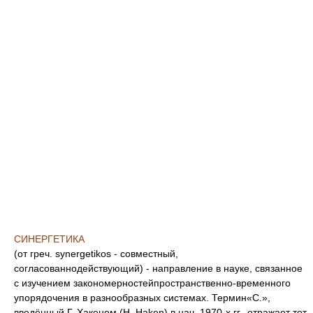
СИНЕРГЕТИКА
(от греч. synergetikos - совместный,
согласованнодействующий) - направление в науке, связанное
с изучением закономерностейпространственно-временного
упорядочения в разнообразных системах. Термин«С.»,
введённый Г. Хакеном (Н. Haken) в нач. 1970-х гг., отражает тот