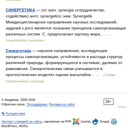
СИНЕРГЕТИКА
— (от греч. synergia сотрудничество,
содействие) англ. synergetics; нем. Synergetik.
Междисциплинарное направление научных исследований,
задачей к рого является познание принципов самоорганизации
различных систем. С. предполагает картину мира,… …
Энциклопедия социологии
Синергетика
— научное направление, исследующее
процессы самоорганизации, устойчивости и распада структур
различной природы, формирующихся в системах, далеких от
равновесия. Синергетические связи учитываются в
прогностических моделях оценки масштабов… …
Словарь
черезвычайных ситуаций
© Академик, 2000-2026
18+
Обратная связь:
Техподдержка
,
Реклама на сайте
👣 Путешествия
Экспорт словарей на сайты
, сделанные на PHP,
Joomla,
Drupal,
WordPress, MODx.