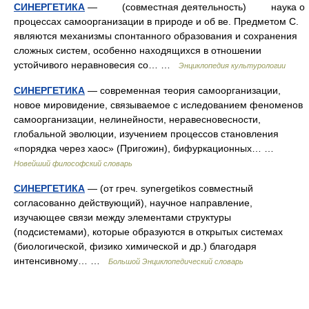
СИНЕРГЕТИКА
— (совместная деятельность) наука о
процессах самоорганизации в природе и об ве. Предметом С.
являются механизмы спонтанного образования и сохранения
сложных систем, особенно находящихся в отношении
устойчивого неравновесия со… …
Энциклопедия культурологии
СИНЕРГЕТИКА
— современная теория самоорганизации,
новое мировидение, связываемое с иследованием феноменов
самоорганизации, нелинейности, неравесновесности,
глобальной эволюции, изучением процессов становления
«порядка через хаос» (Пригожин), бифуркационных… …
Новейший философский словарь
СИНЕРГЕТИКА
— (от греч. synergetikos совместный
согласованно действующий), научное направление,
изучающее связи между элементами структуры
(подсистемами), которые образуются в открытых системах
(биологической, физико химической и др.) благодаря
интенсивному… …
Большой Энциклопедический словарь