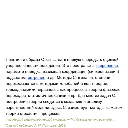
Понятия и образы С. связаны, в первую очередь, с оценкой
упорядоченности поведения. Это пространств.
корреляция
,
параметр порядка, взаимная координация (синхронизация)
подсистем,
энтропия
и др. Методы С. в значит. степени
перекрываются с методами колебаний и волн теории,
термодинамики неравновесных процессов, теории фазовых
переходов, статистич. механики и др. Для многих задач С.
построение теории сводится к созданию и анализу
вероятностной модели; здесь С. заимствует методы из матем.
теории стохастич. процессов.
Физический энциклопедический словарь. — М.: Советская энциклопедия
.
Главный редактор А. М. Прохоров
.
1983
.