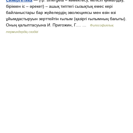
Синергетика
— (гр. sinergeia – көмектесу, келісіп қимылдау,
біріккен іс – әрекет) – ашық типтегі сызықтық емес кері
байланыстары бар жүйелердің эволюциясы мен өзін өзі
ұйымдастыруын зерттейтін ғылым (қазіргі ғылымның бағыты).
Оның қалыптасуына И. Пригожин, Г.… …
Философиялық
терминдердің сөздігі