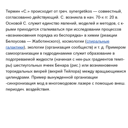
Термин «С.» происходит от греч. synergetikos — совместный,
согласованно действующий. С. возникла в нач. 70-х гг. 20 в.
Основой С. служит единство явлений, моделей и методов, с к-
рыми приходится сталкиваться при исследовании процессов
«возникновения порядка из беспорядка» в химии (реакции
Белоусова — Жаботинского), космологии (
спиральные
галактики
), экологии (организация сообществ) и т. д. Примером
самоорганизации в гидродинамике служит образование в
подогреваемой жидкости (начиная с нек-рых градиентов темп-
ры) шестиугольных ячеек Бенара (рис.) или возникновение
тороидальных вихрей (вихрей Тейлора) между вращающимися
цилиндрами. Пример вынужденной организации
-синхронизация мод в многомодовом лазере с помощью внеш.
периодич. воздействия.