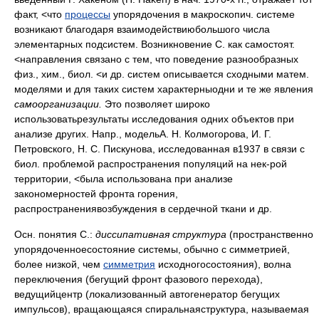
факт, <что
процессы
упорядочения в макроскопич. системе
возникают благодаря взаимодействиюбольшого числа
элементарных подсистем. Возникновение С. как самостоят.
<направления связано с тем, что поведение разнообразных
физ., хим., биол. <и др. систем описывается сходными матем.
моделями и для таких систем характерныодни и те же явления
самоорганизации.
Это позволяет широко
использоватьрезультаты исследования одних объектов при
анализе других. Напр., модельА. Н. Колмогорова, И. Г.
Петровского, Н. С. Пискунова, исследованная в1937 в связи с
биол. проблемой распространения популяций на нек-рой
территории, <была использована при анализе
закономерностей фронта горения,
распространениявозбуждения в сердечной ткани и др.
Осн. понятия С.:
диссипативная структура
(пространственно
упорядоченноесостояние системы, обычно с симметрией,
более низкой, чем
симметрия
исходногосостояния), волна
переключения (бегущий фронт фазового перехода),
ведущийцентр (локализованный автогенератор бегущих
импульсов), вращающаяся спиральнаяструктура, называемая