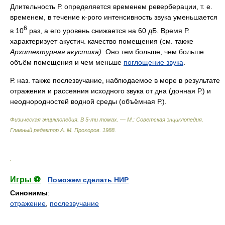
Длительность Р. определяется временем реверберации, т. е.
временем, в течение к-рого интенсивность звука уменьшается
6
в 10
раз, а его уровень снижается на 60 дБ. Время Р.
характеризует акустич. качество помещения (см. также
Архитектурная акустика).
Оно тем больше, чем больше
объём помещения и чем меньше
поглощение звука
.
Р. наз. также послезвучание, наблюдаемое в море в результате
отражения и рассеяния исходного звука от дна (донная Р.) и
неоднородностей водной среды (объёмная Р.).
Физическая энциклопедия. В 5-ти томах. — М.: Советская энциклопедия
.
Главный редактор А. М. Прохоров
.
1988
.
.
Игры ⚽
Поможем сделать НИР
Синонимы
:
отражение
,
послезвучание