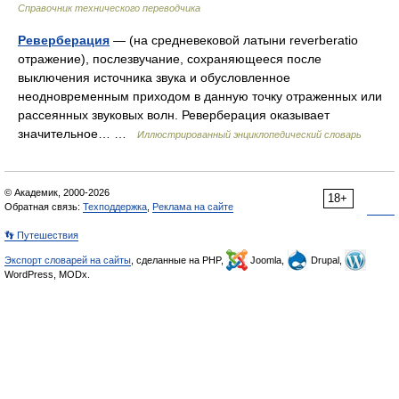
Справочник технического переводчика
Реверберация
— (на средневековой латыни reverberatio
отражение), послезвучание, сохраняющееся после
выключения источника звука и обусловленное
неодновременным приходом в данную точку отраженных или
рассеянных звуковых волн. Реверберация оказывает
значительное… …
Иллюстрированный энциклопедический словарь
© Академик, 2000-2026
18+
Обратная связь:
Техподдержка
,
Реклама на сайте
👣 Путешествия
Экспорт словарей на сайты
, сделанные на PHP,
Joomla,
Drupal,
WordPress, MODx.