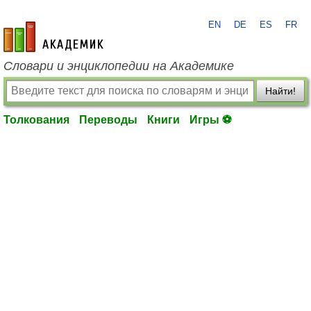
EN
DE
ES
FR
academic.ru
Словари и энциклопедии на Академике
Найти!
Толкования
Переводы
Книги
Игры ⚽