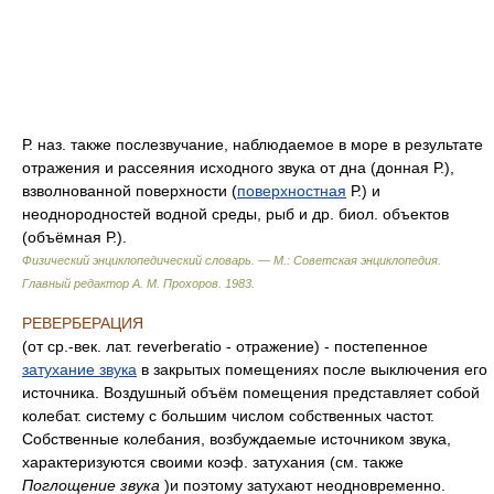
Р. наз. также послезвучание, наблюдаемое в море в результате
отражения и рассеяния исходного звука от дна (донная Р.),
взволнованной поверхности (
поверхностная
Р.) и
неоднородностей водной среды, рыб и др. биол. объектов
(объёмная Р.).
Физический энциклопедический словарь. — М.: Советская энциклопедия
.
Главный редактор А. М. Прохоров
.
1983
.
РЕВЕРБЕРАЦИЯ
(от ср.-век. лат. reverberatio - отражение) - постепенное
затухание звука
в закрытых помещениях после выключения его
источника. Воздушный объём помещения представляет собой
колебат. систему с большим числом собственных частот.
Собственные колебания, возбуждаемые источником звука,
характеризуются своими коэф. затухания (см. также
Поглощение звука
)и поэтому затухают неодновременно.