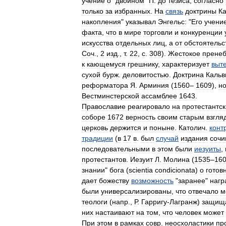
учение
о
"
двойном
"
П
.
до
тезиса
,
согласно
только
за
избранных
.
На
связь
доктрины
К
накопления
"
указывал
Энгельс:
"
Его
учени
факта
,
что
в
мире
торговли
и
конкуренции
искусства
отдельных
лиц
,
а
от
обстоятельс
Соч
.,
2
изд
.,
т
.
22
,
с
.
308
).
Жестокое
прене
к
кающемуся
грешнику
,
характеризует
выт
сухой
бурж
.
деловитостью
.
Доктрина
Кальв
реформатора
Я
.
Арминия
(
1560
–
1609
),
н
Вестминстерской
ассамблее
1643
.
Православие
реагировало
на
протестантс
соборе
1672
верность
своим
старым
взгля
церковь
держится
и
поныне
.
Католич
.
конт
традиции
(
в
17
в
.
был
случай
издания
сочи
последовательными
в
этом
были
иезуиты
,
протестантов
.
Иезуит
Л
.
Молина
(
1535
–
16
знании
"
бога
(
scientia
condicionata
)
о
готов
дает
божеству
возможность
"
заранее
"
нагр
были
универсализированы
,
что
отвечало
м
теологи
(
напр
.,
Р
.
Гарригу
-
Лагранж
)
защищ
них
настаивают
на
том
,
что
человек
может
При
этом
в
рамках
совр
.
неосхоластики
пр