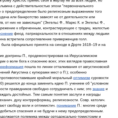
к
-
рому
Христос
принес
себя
в
жертву
не
за
всех
людей
,
но
альвина
с
действительностью
эпохи
"
первоначального
е
о
предопределении
было
религиозным
выражением
того
удача
или
банкротство
зависят
не
от
деятельности
или
тв
,
от
них
не
зависящих
" (
Энгельс
Ф
.,
Маркс
К
.
и
Энгельс
Ф
.,
брежение
к
обреченным
,
контрастирующее
с
традиц
.
жалостью
еснение
феод
.
патриархальности
в
отношениях
между
людьми
ина
встретила
сопротивление
приверженцев
голл
.
о
была
официально
принята
на
синоде
в
Дорте
1618
–
19
и
на
кие
доктрины
П
.,
продемонстрировав
на
Иерусалимском
дам
о
воле
бога
к
спасению
всех
;
этих
взглядов
православная
рреформация
пошла
по
линии
отталкивания
от
августиновской
нений
Августина
с
купюрами
мест
о
П
.);
особенно
противопоставившие
крайний
моральный
оптимизм
суровости
00
)
решился
до
конца
заменить
идею
П
.
учением
об
"
условном
ности
праведников
свободно
сотрудничать
с
ним
;
это
знание
и
аждать
достойных
.
Тем
самым
понятия
заслуги
и
награды
еханич
.
духу
контрреформац
.
религиозности
.
Совр
.
католич
.
ают
свободу
воли
и
оптимистич
.
понимание
П
.
:
многие
среди
добиться
спасения
и
не
будучи
к
нему
предопределенным
.
одолжается
полемика
между
ортодоксально
-
томистским
и