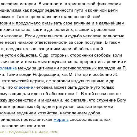
лософии
истории
.
В
частности
,
в
христианской
философии
нциализма
как
предопределенности
пути
и
конечной
цели
Божию
».
Такое
представление
стало
основой
всей
тории
и
продолжало
оказывать
свое
влияние
и
в
дальнейшем
.
в
христианстве
,
как
и
в
др
.
религиях
,
в
связи
с
решением
ти
человека
.
Если
деятельность
и
судьба
человека
полностью
не
несет
никакой
ответственности
за
свои
поступки
.
В
таком
,
и
,
следовательно
,
защитники
идеи
об
абсолютной
ые
устои
общества
.
С
др
.
стороны
,
сторонники
свободы
воли
личности
и
тем
самым
покушаются
на
прерогативы
религии
и
олемика
между
защитниками
противоположных
взглядов
на
П
.
ии
.
Такие
вожди
Реформации
,
как
М
.
Лютер
и
особенно
Ж
.
о
-
католической
церкви
,
ее
торговли
индульгенциями
и
др
.
ли
,
что
спасение
человека
может
быть
достигнуто
только
тому
защищали
идею
об
абсолютном
П
.
В
этой
связи
они
не
жду
духовенством
и
мирянами
,
но
считали
,
что
служение
Богу
ением
церковных
обрядов
и
ритуалов
,
сколько
мирскими
номным
ведением
хозяйства
,
накоплением
добра
,
принципах
протестантская
мораль
способствовала
,
как
о
накопления
капитала
.
рики
.
Под
редакцией
А
.
А
.
Ивина
.
2004
.