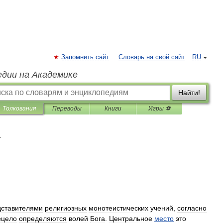
Запомнить сайт
Словарь на свой сайт
RU
едии на Академике
Найти!
Толкования
Переводы
Книги
Игры ⚽
я
дставителями
религиозных
монотеистических
учений
,
согласно
ецело
определяются
волей
Бога
.
Центральное
место
это