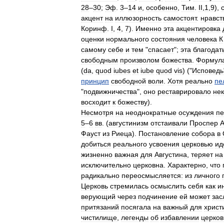
28
–
30
;
Эф
.
3
–
14
и
,
особенно
,
Тим
.
II
,
1
,
9
),
акцент
на
иллюзорность
самостоят
.
нравст
Коринф
.
I
,
4
,
7
).
Именно
эта
акцентировка
оценки
нормального
состояния
человека
К
самому
себе
и
тем
"
спасает
";
эта
благодат
свободным
произволом
божества
.
Формул
(
da
,
quod
iubes
et
iube
quod
vis
) ("
Исповедь
принцип
свободной
воли
.
Хотя
реально
пе
"
подвижничества
",
оно
реставрировало
нек
восходит
к
божеству
).
Несмотря
на
неоднократные
осуждения
пе
5
–
6
вв
. (
августинизм
отстаивали
Проспер
А
Фауст
из
Риеца
).
Постановление
собора
в
добиться
реального
усвоения
церковью
ид
жизненно
важная
для
Августина
,
теряет
на
исключительно
церковна
.
Характерно
,
что
радикально
переосмысляется:
из
личного
Церковь
стремилась
осмыслить
себя
как
и
верующий
через
подчинение
ей
может
зас
притязаний
посягала
на
важный
для
христ
чистилище
,
легенды
об
избавлении
церко