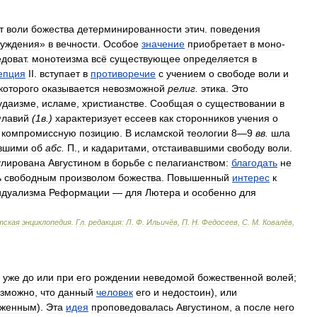
т
воли
божества
детерминированности
этич
.
поведения
суждения
»
в
вечности
.
Особое
значение
приобретает
в
моно
-
доват
.
монотеизма
всё
существующее
определяется
в
епция
II
.
вступает
в
противоречие
с
учением
о
свободе
воли
и
которого
оказывается
невозможной
религ
.
этика
.
Это
удаизме
,
исламе
,
христианстве
.
Сообщая
о
существовании
в
лавий
(
1
в
.
)
характеризует
ессеев
как
сторонников
учения
о
компромиссную
позицию
.
В
исламской
теологии
8
—
9
вв
.
шла
вшими
об
абс
.
П
.,
и
кадаритами
,
отстаивавшими
свободу
воли
.
лирована
Августином
в
борьбе
с
пелагианством:
благодать
не
ь
свободным
произволом
божества
.
Повышенный
интерес
к
идуализма
Реформации
—
для
Лютера
и
особенно
для
тская
энциклопедия
.
Гл
.
редакция:
Л
.
Ф
.
Ильичёв
,
П
.
Н
.
Федосеев
,
С
.
М
.
Ковалёв
,
уже
до
или
при
его
рождении
неведомой
божественной
волей
;
озможно
,
что
данный
человек
его
и
недостоин
),
или
уженным
).
Эта
идея
проповедовалась
Августином
,
а
после
него