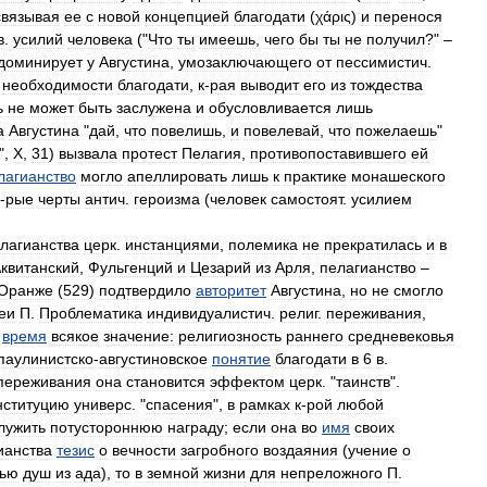
связывая
ее
с
новой
концепцией
благодати
(
χάρις
)
и
перенося
в
.
усилий
человека
("
Что
ты
имеешь
,
чего
бы
ты
не
получил
?" –
доминирует
у
Августина
,
умозаключающего
от
пессимистич
.
необходимости
благодати
,
к
-
рая
выводит
его
из
тождества
ь
не
может
быть
заслужена
и
обусловливается
лишь
а
Августина
"
дай
,
что
повелишь
,
и
повелевай
,
что
пожелаешь
"
",
Х
,
31
)
вызвала
протест
Пелагия
,
противопоставившего
ей
лагианство
могло
апеллировать
лишь
к
практике
монашеского
-
рые
черты
антич
.
героизма
(
человек
самостоят
.
усилием
лагианства
церк
.
инстанциями
,
полемика
не
прекратилась
и
в
квитанский
,
Фульгенций
и
Цезарий
из
Арля
,
пелагианство
–
Оранже
(
529
)
подтвердило
авторитет
Августина
,
но
не
смогло
еи
П
.
Проблематика
индивидуалистич
.
религ
.
переживания
,
время
всякое
значение:
религиозность
раннего
средневековья
паулинистско
-
августиновское
понятие
благодати
в
6
в
.
переживания
она
становится
эффектом
церк
. "
таинств
".
нституцию
универс
. "
спасения
",
в
рамках
к
-
рой
любой
лужить
потустороннюю
награду
;
если
она
во
имя
своих
ианства
тезис
о
вечности
загробного
воздаяния
(
учение
о
вью
душ
из
ада
),
то
в
земной
жизни
для
непреложного
П
.