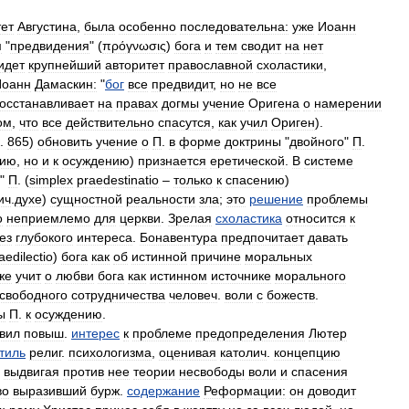
тет
Августина
,
была
особенно
последовательна:
уже
Иоанн
м
"
предвидения
" (
πρόγνωσις
)
бога
и
тем
сводит
на
нет
идет
крупнейший
авторитет
православной
схоластики
,
Иоанн
Дамаскин:
"
бог
все
предвидит
,
но
не
все
осстанавливает
на
правах
догмы
учение
Оригена
о
намерении
ом
,
что
все
действительно
спасутся
,
как
учил
Ориген
).
.
865
)
обновить
учение
о
П
.
в
форме
доктрины
"
двойного
"
П
.
нию
,
но
и
к
осуждению
)
признается
еретической
.
В
системе
"
П
. (
simplex
praedestinatio
–
только
к
спасению
)
ич
.
духе
)
сущностной
реальности
зла
;
это
решение
проблемы
о
неприемлемо
для
церкви
.
Зрелая
схоластика
относится
к
ез
глубокого
интереса
.
Бонавентура
предпочитает
давать
aedilectio
)
бога
как
об
истинной
причине
моральных
же
учит
о
любви
бога
как
истинном
источнике
морального
свободного
сотрудничества
человеч
.
воли
с
божеств
.
ы
П
.
к
осуждению
.
вил
повыш
.
интерес
к
проблеме
предопределения
Лютер
тиль
религ
.
психологизма
,
оценивая
католич
.
концепцию
выдвигая
против
нее
теории
несвободы
воли
и
спасения
во
выразивший
бурж
.
содержание
Реформации:
он
доводит