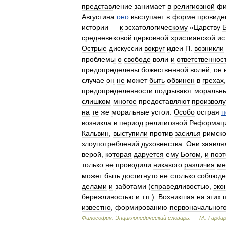
представление
занимает
в
религиозной
фи
Августина
оно
выступает
в
форме
провиде
истории
—
к
эсхатологическому
«
Царству
средневековой
церковной
христианской
ис
Острые
дискуссии
вокруг
идеи
П
.
возникли
проблемы
о
свободе
воли
и
ответственнос
предопределены
божественной
волей
,
он
случае
он
не
может
быть
обвинен
в
грехах
предопределенности
подрывают
моральн
слишком
многое
предоставляют
произволу
на
те
же
моральные
устои
.
Особо
острая
п
возникла
в
период
религиозной
Реформац
Кальвин
,
выступили
против
засилья
римск
злоупотреблений
духовенства
.
Они
заявля
верой
,
которая
даруется
ему
Богом
,
и
поэ
только
не
проводили
никакого
различия
ме
может
быть
достигнуто
не
столько
соблюд
делами
и
заботами
(
справедливостью
,
эко
бережливостью
и
т
.
п
.).
Возникшая
на
этих
известно
,
формированию
первоначальног
Философия:
Энциклопедический
словарь
. —
М
.
:
Гарда