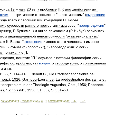
конца
19
–
нач
.
20
вв
.
к
проблеме
П
.
было
двойственным:
огизм
,
он
критически
относился
к
"
наркотическим
" (
выражение
ежде
всего
к
пессимистич
.
концепции
П
.
Более
аич
.
суровости
раннего
протестантизма
совр
. "
неоортодоксия
"
руннер
,
Р
.
Бультман
)
и
англо
-
саксонском
(
Р
.
Нибур
)
вариантах
.
итом
индивидуальной
неповторимости
"
экзистенциальных
"
вам
К
.
Барта
, "
отношение
именно
этого
человека
к
именно
лии
,
и
сумма
философии
"), "
неоортодоксия
"
с
логич
.
му
пониманию
П
.
оззрения
,
понятие
"
П
."
служило
в
истории
философии
логич
.
щефилос
.
проблем
,
как
вопрос
о
свободе
воли
,
о
согласовании
ти
и
т
.
п
.
1955
,
с
.
114
–
115
;
Friеhоff
С
.,
Die
Prädestinationslehre
bei
hweiz
),
1926
;
Garrigou
-
Lagrange
,
La
prédestination
des
saints
et
ationsproblem
in
der
Theologie
Augustins
,
Gött
.,
1956
;
Rabeneck
nas
, "
Scholastik
",
1956
,
31
.
Juli
,
S
.
351
–
69
.
я
энциклопедия
.
Под
редакцией
Ф
.
В
.
Константинова
.
1960
—
1970
.