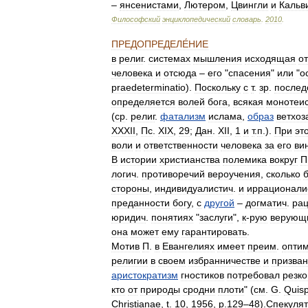
–
янсенистами
,
Лютером
,
Цвингли
и
Кальв
Философский
энциклопедический
словарь
.
2010
.
ПРЕДОПРЕДЕЛЕ́НИЕ
в
религ
.
системах
мышления
исходящая
от
человека
и
отсюда
–
его
"
спасения
"
или
"
о
praedeterminatio
).
Поскольку
с
т
.
зр
.
послед
определяется
волей
бога
,
всякая
монотеи
(
ср
.
религ
.
фатализм
ислама
,
образ
ветхоз
XXXII
,
Пс
.
XIX
,
29
;
Дан
.
XII
,
1
и
т
.
п
.).
При
эт
воли
и
ответственности
человека
за
его
ви
В
истории
христианства
полемика
вокруг
П
логич
.
противоречий
вероучения
,
сколько
стороны
,
индивидуалистич
.
и
иррационали
преданности
богу
,
с
другой
–
догматич
.
ра
юридич
.
понятиях
"
заслуги
",
к
-
рую
верующ
она
может
ему
гарантировать
.
Мотив
П
.
в
Евангелиях
имеет
преим
.
оптим
религии
в
своем
избранничестве
и
призва
аристократизм
гностиков
потребовал
резко
кто
от
природы
сродни
плоти
" (
см
.
G
.
Quisp
Christianae
,
t
.
10
,
1956
,
p
.
129
–
48
).
Спекуля