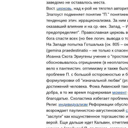
заведомо
не
оставалось
места
.
Вост
.
церковь
,
над
к
-
рой
не
тяготел
автори
Златоуст
подменяет
понятие
"
П
."
понятие
тенденцию
этич
.
иррационализма
.
За
ним
оказавший
влияние
и
на
ср
.-
век
.
Запад
, –
предопределяет
".
Православная
церковь
в
бога
спасти
всех
(
но
бее
логич
.
вывода
о
т
На
Западе
попытка
Готшалька
(
ок
.
805
–
ок
(
gemina
praedestinatio
–
не
только
к
спасе
Иоанна
Скота
Эриугены
учение
о
"
простом
обосновывалось
отрицанием
(
в
неоплатон
вело
к
пантеистич
.
оптимизму
и
также
был
проблеме
П
.
с
большой
осторожностью
и
б
формулировки
об
"
изначальной
любви
" (
pr
достижений
человека
.
Фома
Аквинский
так
добра
,
в
то
же
время
подчеркивая
момент
благодатью
.
Схоластика
избегает
проблем
Религ
.
индивидуализм
Реформации
обусло
возрождает
паулинистско
-
августиновский
с
"
заслуги
"
как
кощунственное
торгашество
и
верой
.
Еще
дальше
идет
Кальвин
,
отчетли