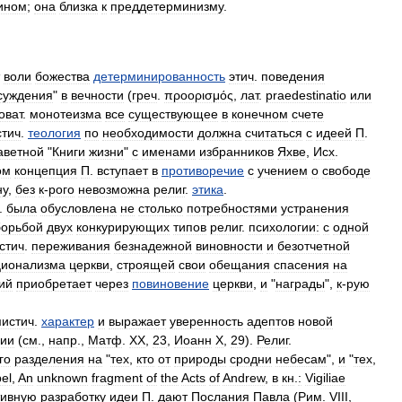
ином
;
она
близка
к
преддетерминизму
.
воли
божества
детерминированность
этич
.
поведения
суждения
"
в
вечности
(
греч
.
προορισμός
,
лат
.
praedestinatio
или
оват
.
монотеизма
все
существующее
в
конечном
счете
стич
.
теология
по
необходимости
должна
считаться
с
идеей
П
.
аветной
"
Книги
жизни
"
с
именами
избранников
Яхве
,
Исх
.
ом
концепция
П
.
вступает
в
противоречие
с
учением
о
свободе
ну
,
без
к
-
рого
невозможна
религ
.
этика
.
.
была
обусловлена
не
столько
потребностями
устранения
борьбой
двух
конкурирующих
типов
религ
.
психологии:
с
одной
стич
.
переживания
безнадежной
виновности
и
безотчетной
ционализма
церкви
,
строящей
свои
обещания
спасения
на
ий
приобретает
через
повиновение
церкви
,
и
"
награды
",
к
-
рую
истич
.
характер
и
выражает
уверенность
адептов
новой
нии
(
см
.,
напр
.,
Матф
.
XX
,
23
,
Иоанн
X
,
29
).
Религ
.
го
разделения
на
"
тех
,
кто
от
природы
сродни
небесам
",
и
"
тех
,
el
,
An
unknown
fragment
of
the
Acts
of
Andrew
,
в
кн
.
:
Vigiliae
тивную
разработку
идеи
П
.
дают
Послания
Павла
(
Рим
.
VIII
,