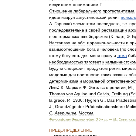
иезуитским
пониманием
П
.
Отношение
либерального
протестантизма
идеализируя
августиновский
религ
.
психол
А
.
Гарнака
)
элементам
последнего
,
т
.
е
.
пр
последовательна
в
своей
реставрации
арх
в
ее
германско
-
швейцарском
(
К
.
Барт
,
Э
.
Б
Настаивая
на
абс
.
иррациональности
и
пр
взаимоотношений
бога
и
человека
(
по
сло
этому
богу
есть
для
меня
сразу
и
тема
биб
необходимостью
тяготеет
к
кальвинистско
Будучи
специфич
.
продуктом
религ
.
миров
моделью
для
постановки
таких
важных
об
детерминизма
и
моральной
ответственнос
Лит
.
:
К
.
Маркс
и
Ф
.
Энгельс
о
религии
,
М
.,
Thomas
von
Aquino
und
Calvin
,
Freiburg
(
Sc
la
grâce
,
P
.,
1936
;
Hygren
G
.,
Das
Prädestin
J
.,
Grundzüge
der
Prädestinationslehre
Moli
С
.
Аверинцев
.
Москва
.
Философская
Энциклопедия
.
В
5
-
х
т
. —
М
.
:
Советска
ПРЕДОПРЕДЕЛЕНИЕ