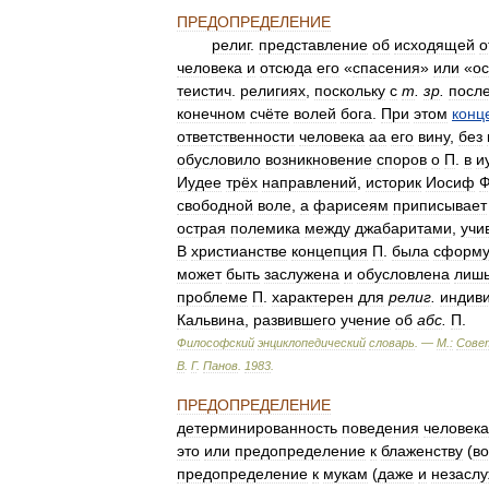
ПРЕДОПРЕДЕЛЕНИЕ
религ
.
представление
об
исходящей
о
человека
и
отсюда
его
«
спасения
»
или
«
о
теистич
.
религиях
,
поскольку
с
т
.
зр
.
после
конечном
счёте
волей
бога
.
При
этом
конц
ответственности
человека
аа
его
вину
,
без
обусловило
возникновение
споров
о
П
.
в
и
Иудее
трёх
направлений
,
историк
Иосиф
Ф
свободной
воле
,
а
фарисеям
приписывает
острая
полемика
между
джабаритами
,
учи
В
христианстве
концепция
П
.
была
сформу
может
быть
заслужена
и
обусловлена
лиш
проблеме
П
.
характерен
для
религ
.
индив
Кальвина
,
развившего
учение
об
абс
.
П
.
Философский
энциклопедический
словарь
. —
М
.
:
Сове
В
.
Г
.
Панов
.
1983
.
ПРЕДОПРЕДЕЛЕНИЕ
детерминированность
поведения
человека
это
или
предопределение
к
блаженству
(
в
предопределение
к
мукам
(
даже
и
незасл