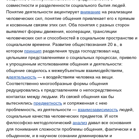
совместности и разделенности социального бытия людей.
Понятие деятельности акцентирует
внимание
на реализации
человеческих сил, понятие общения привлекает его к прямым
и косвенным связям этих сил. Оба понятия с разных сторон
выявляют формы движения, кооперации, трансляции
человеческих сил и способностей в социальном пространстве и
социальном времени. Развитие обществознания 20 в., в
котором
принцип
разделения труда господствовал над
цельными представлениями о социальных процессах, привело
к упрощенным истолкованиям общения и деятельности:
общение сводилось к межеубъектным взаимодействиям,
а
деятельность
— к воздействиям человека на вещи.
Соответственно многообразные формы общения
редуцировались к представлениям о непосредственных
контактах между людьми. Из связей общения как бы
вытеснялись
предметность
и сопряженная с нею
проблемность, из деятельности —
взаимозависимость
людей,
социальные качества человеческих предметов. И хотя
философско-методологический
анализ
давал все основания
для понимания сложности проблемы общения, фактически и в
обыденном, и в научном сознании доминировали и