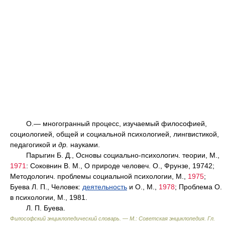
О.— многогранный процесс, изучаемый философией,
социологией, общей и социальной психологией, лингвистикой,
педагогикой и
др.
науками.
Парыгин Б. Д., Основы социально-психологич. теории, М.,
1971
: Соковнин В. М., О природе человеч. О., Фрунзе, 19742;
Методологич. проблемы социальной психологии, М.,
1975
;
Буева Л. П., Человек:
деятельность
и О., М.,
1978
; Проблема О.
в психологии, М., 1981.
Л. П. Буева.
Философский энциклопедический словарь. — М.: Советская энциклопедия
.
Гл.