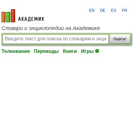
EN
DE
ES
FR
academic.ru
Словари и энциклопедии на Академике
Найти!
Толкования
Переводы
Книги
Игры ⚽