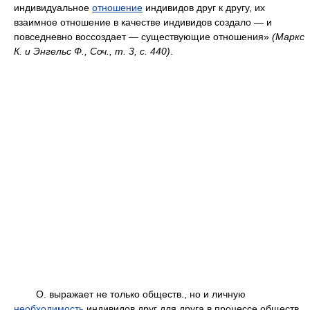
индивидуальное
отношение
индивидов друг к другу, их
взаимное отношение в качестве индивидов создало — и
повседневно воссоздает — существующие отношения»
(Маркс
К. и Энгельс Ф., Соч.,
т.
3,
с.
440)
.
О. выражает не только обществ., но и личную
необходимость
индивидов друг для друга в процессе обществ.