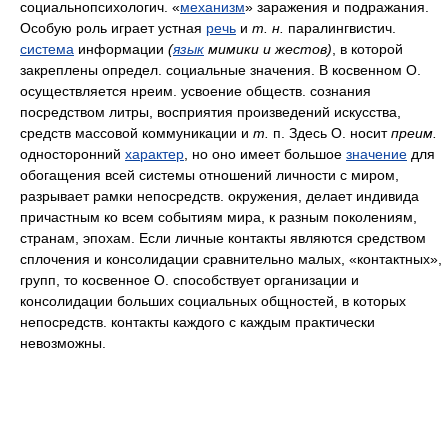
социальнопсихологич. «
механизм
» заражения и подражания.
Особую роль играет устная
речь
и
т. н.
паралингвистич.
система
информации
(
язык
мимики и жестов)
, в которой
закреплены определ. социальные значения. В косвенном О.
осуществляется нреим. усвоение обществ. сознания
посредством литры, восприятия произведений искусства,
средств массовой коммуникации и
т.
п. Здесь О. носит
преим.
односторонний
характер
, но оно имеет большое
значение
для
обогащения всей системы отношений личности с миром,
разрывает рамки непосредств. окружения, делает индивида
причастным ко всем событиям мира, к разным поколениям,
странам, эпохам. Если личные контакты являются средством
сплочения и консолидации сравнительно малых, «контактных»,
групп, то косвенное О. способствует организации и
консолидации больших социальных общностей, в которых
непосредств. контакты каждого с каждым практически
невозможны.