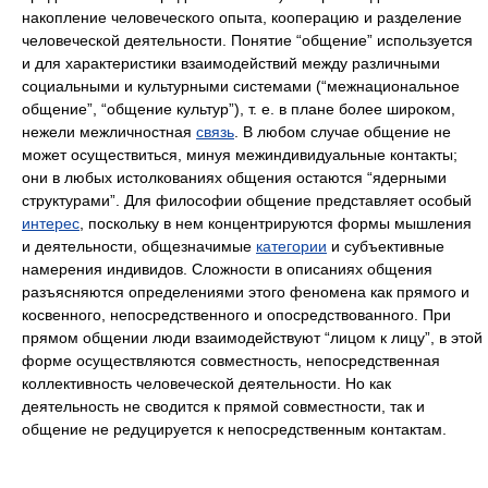
накопление человеческого опыта, кооперацию и разделение
человеческой деятельности. Понятие “общение” используется
и для характеристики взаимодействий между различными
социальными и культурными системами (“межнациональное
общение”, “общение культур”), т. е. в плане более широком,
нежели межличностная
связь
. В любом случае общение не
может осуществиться, минуя межиндивидуальные контакты;
они в любых истолкованиях общения остаются “ядерными
структурами”. Для философии общение представляет особый
интерес
, поскольку в нем концентрируются формы мышления
и деятельности, общезначимые
категории
и субъективные
намерения индивидов. Сложности в описаниях общения
разъясняются определениями этого феномена как прямого и
косвенного, непосредственного и опосредствованного. При
прямом общении люди взаимодействуют “лицом к лицу”, в этой
форме осуществляются совместность, непосредственная
коллективность человеческой деятельности. Но как
деятельность не сводится к прямой совместности, так и
общение не редуцируется к непосредственным контактам.