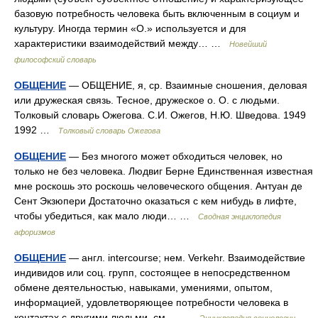
базовую потребность человека быть включенным в социум и
культуру. Иногда термин «О.» используется и для
характеристики взаимодействий между… …
Новейший
философский словарь
ОБЩЕНИЕ
— ОБЩЕНИЕ, я, ср. Взаимные сношения, деловая
или дружеская связь. Тесное, дружеское о. О. с людьми.
Толковый словарь Ожегова. С.И. Ожегов, Н.Ю. Шведова. 1949
1992 …
Толковый словарь Ожегова
ОБЩЕНИЕ
— Без многого может обходиться человек, но
только не без человека. Людвиг Берне Единственная известная
мне роскошь это роскошь человеческого общения. Антуан де
Сент Экзюпери Достаточно оказаться с кем нибудь в лифте,
чтобы убедиться, как мало люди… …
Сводная энциклопедия
афоризмов
ОБЩЕНИЕ
— англ. intercourse; нем. Verkehr. Взаимодействие
индивидов или соц. групп, состоящее в непосредственном
обмене деятельностью, навыками, умениями, опытом,
информацией, удовлетворяющее потребности человека в
контактах с другими людьми. см.… …