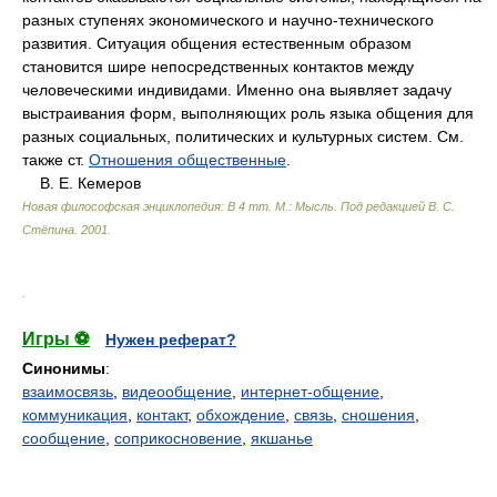
разных ступенях экономического и научно-технического
развития. Ситуация общения естественным образом
становится шире непосредственных контактов между
человеческими индивидами. Именно она выявляет задачу
выстраивания форм, выполняющих роль языка общения для
разных социальных, политических и культурных систем. См.
также ст.
Отношения общественные
.
В. Е. Кемеров
Новая философская энциклопедия: В 4 тт. М.: Мысль
.
Под редакцией В. С.
Стёпина
.
2001
.
.
Игры ⚽
Нужен реферат?
Синонимы
:
взаимосвязь
,
видеообщение
,
интернет-общение
,
коммуникация
,
контакт
,
обхождение
,
связь
,
сношения
,
сообщение
,
соприкосновение
,
якшанье