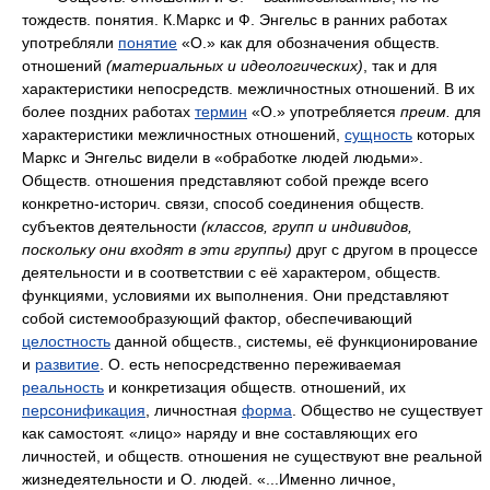
тождеств. понятия. К.Маркс и Ф. Энгельс в ранних работах
употребляли
понятие
«О.» как для обозначения обществ.
отношений
(материальных и идеологических)
, так и для
характеристики непосредств. межличностных отношений. В их
более поздних работах
термин
«О.» употребляется
преим.
для
характеристики межличностных отношений,
сущность
которых
Маркс и Энгельс видели в «обработке людей людьми».
Обществ. отношения представляют собой прежде всего
конкретно-историч. связи, способ соединения обществ.
субъектов деятельности
(классов, групп и индивидов,
поскольку они входят в эти группы)
друг с другом в процессе
деятельности и в соответствии с её характером, обществ.
функциями, условиями их выполнения. Они представляют
собой системообразующий фактор, обеспечивающий
целостность
данной обществ., системы, её функционирование
и
развитие
. О. есть непосредственно переживаемая
реальность
и конкретизация обществ. отношений, их
персонификация
, личностная
форма
. Общество не существует
как самостоят. «лицо» наряду и вне составляющих его
личностей, и обществ. отношения не существуют вне реальной
жизнедеятельности и О. людей. «...Именно личное,