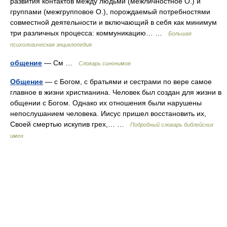
развития контактов между людьми (межличностное О.) и
группами (межгрупповое О.), порождаемый потребностями
совместной деятельности и включающий в себя как минимум
три различных процесса: коммуникацию… …
Большая
психологическая энциклопедия
общение
— См …
Словарь синонимов
Общение
— с Богом, с братьями и сестрами по вере самое
главное в жизни христианина. Человек был создан для жизни в
общении с Богом. Однако их отношения были нарушены
непослушанием человека. Иисус пришел восстановить их,
Своей смертью искупив грех,… …
Подробный словарь библейских
имен