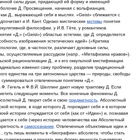
бинной
силы
души
,
придающей
ей
форму
и
имеющей
оболочке
Д
.
Просвещение
,
начиная
с
вольфианцев
,
как
Д
.,
выражающий
себя
в
мыслях
. «
Geist
»
сближается
с
дпочитает
и
И
.
Кант
.
Однако
мистические
мотивы
понятия
екулятивной
философии
,
у
И
.
В
.
Гёте
,
у
романтиков
.
нятия
«
Д
.» («
Geist
»)
областью
эстетики
,
где
Д
.
определяется
собность
изображения
эстетических
идей
» («
Критика
опологии
,
где
,
в
частности
,
различает
духовные
силы
,
лы
,
осуществляемые
рассудком
(
напр
., «
Метафизика
нравов
»).
ьской
рационализации
Д
.,
и
к
его
оккультной
мистификации
.
адикально
изменил
саму
проблему
,
разделив
традиционный
ного
единства
на
три
автономных
царства
—
природы
,
свободы
и
суммироваться
отвлеченным
понятием
«
Д
.».
В
.
Ф
.
Гегель
и
Ф
.
В
.
Й
.
Шеллинг
дают
новую
трактовку
Д
.
Если
метить
следующие
моменты
.
Все
конечные
феномены
Д
.
бсолютный
Д
.
творит
себя
и
свою
предметность
.
Абсолютный
ской
истории
,
в
ходе
которого
Д
.
порождает
себя
и
в
котором
воей
истории
отчуждается
от
себя
(
как
от
«
Идеи
»)
и
,
познавая
щается
к
себе
(
через
историю
человечества
как
Абсолютный
кретность
и
самосознание
.
Отвлеченные
объективные
идеи
и
о
.,
суть
лишь
моменты
в
«
биографии
»
абсолюта:
чтобы
стать
ым
содержанием
и
придать
ему
форму
вечности
(
шедевром