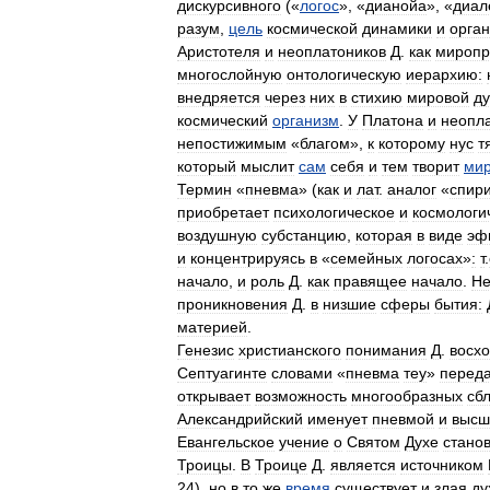
дискурсивного
(«
логос
», «
дианойа
», «
диал
разум
,
цель
космической
динамики
и
орга
Аристотеля
и
неоплатоников
Д
.
как
мироп
многослойную
онтологическую
иерархию:
внедряется
через
них
в
стихию
мировой
д
космический
организм
.
У
Платона
и
неопл
непостижимым
«
благом
»,
к
которому
нус
т
который
мыслит
сам
себя
и
тем
творит
ми
Термин
«
пневма
» (
как
и
лат
.
аналог
«
спири
приобретает
психологическое
и
космологи
воздушную
субстанцию
,
которая
в
виде
эф
и
концентрируясь
в
«
семейных
логосах
»
:
т
.
начало
,
и
роль
Д
.
как
правящее
начало
.
Не
проникновения
Д
.
в
низшие
сферы
бытия:
материей
.
Генезис
христианского
понимания
Д
.
восхо
Септуагинте
словами
«
пневма
теу
»
перед
открывает
возможность
многообразных
сб
Александрийский
именует
пневмой
и
высш
Евангельское
учение
о
Святом
Духе
стано
Троицы
.
В
Троице
Д
.
является
источником
24
),
но
в
то
же
время
существует
и
злая
ду