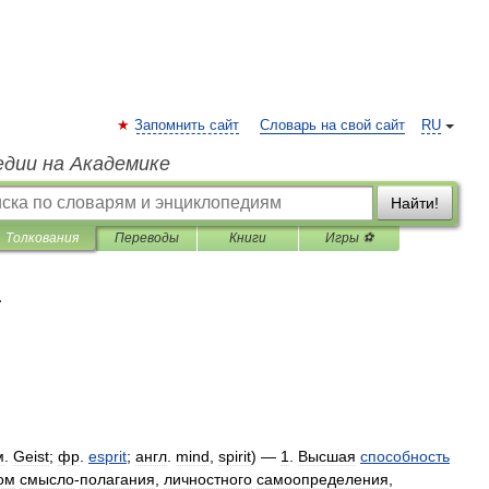
Запомнить сайт
Словарь на свой сайт
RU
едии на Академике
Найти!
Толкования
Переводы
Книги
Игры ⚽
я
м
.
Geist
;
фр
.
esprit
;
англ
.
mind
,
spirit
) —
1
.
Высшая
способность
ом
смысло
-
полагания
,
личностного
самоопределения
,