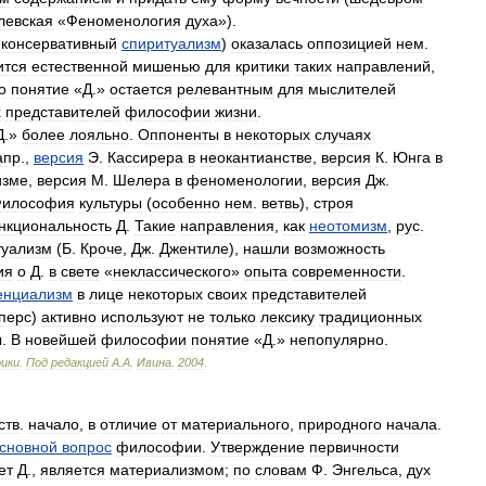
левская
«
Феноменология
духа
»).
консервативный
спиритуализм
)
оказалась
оппозицией
нем
.
ится
естественной
мишенью
для
критики
таких
направлений
,
о
понятие
«
Д
.»
остается
релевантным
для
мыслителей
х
представителей
философии
жизни
.
Д
.»
более
лояльно
.
Оппоненты
в
некоторых
случаях
апр
.,
версия
Э
.
Кассирера
в
неокантианстве
,
версия
К
.
Юнга
в
изме
,
версия
М
.
Шелера
в
феноменологии
,
версия
Дж
.
илософия
культуры
(
особенно
нем
.
ветвь
),
строя
нкциональность
Д
.
Такие
направления
,
как
неотомизм
,
рус
.
туализм
(
Б
.
Кроче
,
Дж
.
Джентиле
),
нашли
возможность
ия
о
Д
.
в
свете
«
неклассического
»
опыта
современности
.
енциализм
в
лице
некоторых
своих
представителей
перс
)
активно
используют
не
только
лексику
традиционных
ы
.
В
новейшей
философии
понятие
«
Д
.»
непопулярно
.
рики
.
Под
редакцией
А
.
А
.
Ивина
.
2004
.
ств
.
начало
,
в
отличие
от
материального
,
природного
начала
.
сновной
вопрос
философии
.
Утверждение
первичности
ет
Д
.,
является
материализмом
;
по
словам
Ф
.
Энгельса
,
дух