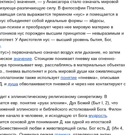
ектикэ
»)
значения
, —
у
Анаксагора
стало
означать
мировой
низующе
-
различающую
силу
.
В
философии
Платона
,
равящая
сила
выражается
термином
«
нус
»
и
помещается
в
нус
объединяет
собой
идеальные
формы
—
эйдосы
,
уши
-
психеи
и
преобразует
через
нее
мировую
материю
в
атоников
нус
порожден
высшим
принципом
—
невыразимым
и
яготеет
.
У
Аристотеля
нус
—
высший
уровень
бытия
,
Бог
,
р
.
тус
»)
первоначально
означал
воздух
или
дыхание
,
но
затем
ческое
значение
.
Стоицизм
понимает
пневму
как
огненно
-
ира
пронизывает
мир
,
расслабляясь
в
материальных
объектах
о
.,
пневма
выполняет
и
роль
мировой
души
как
оживляющее
оплатонизм
также
использует
понятие
«
пневма
»,
описывая
Д
.
и
душа
обволакиваются
пневмой
и
через
нее
контактируют
с
дит
к
эллинистическому
религиозному
синкретизму
.
В
ается
евр
.
понятие
«
руах
элохим
»,
Дух
Божий
(
Быт
I
,
2
),
что
лижений
эллинского
и
библейского
истолкований
Бога
.
Филон
ее
начало
в
человеке
,
и
исходящую
от
Бога
мудрость
.
вится
основой
для
понимания
Д
.
как
одной
из
ипостасей
Божественной
любви
и
животворящей
силы
.
Бог
есть
Д
. (
Ин
4
,
ховность
.
Очевидна
резкая
граница
,
отделяющая
антич
.