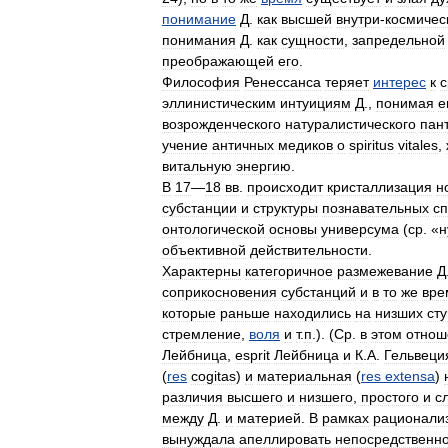
понимание
Д
.
как
высшей
внутри
-
космичес
понимания
Д
.
как
сущности
,
запредельной
преображающей
его
.
Философия
Ренессанса
теряет
интерес
к
с
эллинистическим
интуициям
Д
.,
понимая
е
возрожденческого
натуралистического
пан
учение
античных
медиков
о
spiritus
vitales
,
витальную
энергию
.
В
17
—
18
вв
.
происходит
кристаллизация
н
субстанции
и
структуры
познавательных
с
онтологической
основы
универсума
(
ср
. «
н
объективной
действительности
.
Характерны
категоричное
размежевание
Д
соприкосновения
субстанций
и
в
то
же
вре
которые
раньше
находились
на
низших
ст
стремление
,
воля
и
т
.
п
.). (
Ср
.
в
этом
отнош
Лейбница
,
esprit
Лейбница
и
К
.
А
.
Гельвеци
(
res
cogitas
)
и
материальная
(
res
extensa
)
различия
высшего
и
низшего
,
простого
и
с
между
Д
.
и
материей
.
В
рамках
рационали
вынуждала
апеллировать
непосредственн