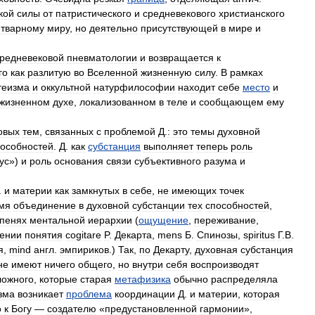
кой
силы
от
патристического
и
средневекового
христианского
тварному
миру
,
но
деятельно
присутствующей
в
мире
и
редневековой
пневматологии
и
возвращается
к
го
как
разлитую
во
Вселенной
жизненную
силу
.
В
рамках
теизма
и
оккультной
натурфилософии
находит
себе
место
и
жизненном
духе
,
локализованном
в
теле
и
сообщающем
ему
овых
тем
,
связанных
с
проблемой
Д
.
:
это
темы
духовной
пособностей
.
Д
.
как
субстанция
выполняет
теперь
роль
ус
»)
и
роль
основания
связи
субъективного
разума
и
.
и
материи
как
замкнутых
в
себе
,
не
имеющих
точек
мя
объединение
в
духовной
субстанции
тех
способностей
,
упенях
ментальной
иерархии
(
ощущение
,
переживание
,
ении
понятия
cogitare
P
.
Декарта
,
mens
Б
.
Спинозы
,
spiritus
Г
.
В
.
я
,
mind
англ
.
эмпириков
.)
Так
,
по
Декарту
,
духовная
субстанция
не
имеют
ничего
общего
,
но
внутри
себя
воспроизводят
ложного
,
которые
старая
метафизика
обычно
распределяла
зма
возникает
проблема
координации
Д
.
и
материи
,
которая
о
к
Богу
—
создателю
«
предустановленной
гармонии
»,