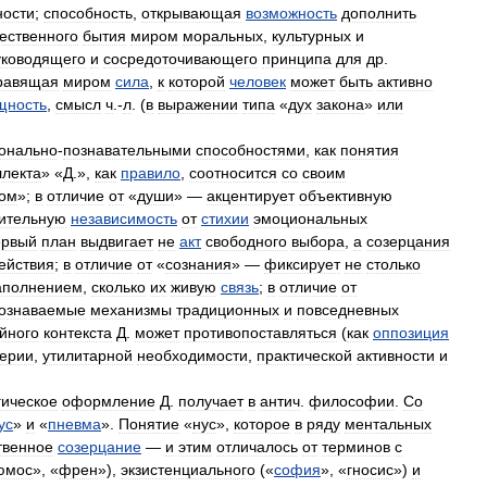
ности
;
способность
,
открывающая
возможность
дополнить
ественного
бытия
миром
моральных
,
культурных
и
уководящего
и
сосредоточивающего
принципа
для
др
.
равящая
миром
сила
,
к
которой
человек
может
быть
активно
щность
,
смысл
ч
.-
л
. (
в
выражении
типа
«
дух
закона
»
или
.
онально
-
познавательными
способностями
,
как
понятия
ллекта
» «
Д
.»,
как
правило
,
соотносится
со
своим
ом
»;
в
отличие
от
«
души
» —
акцентирует
объективную
ительную
независимость
от
стихии
эмоциональных
ервый
план
выдвигает
не
акт
свободного
выбора
,
а
созерцания
ействия
;
в
отличие
от
«
сознания
» —
фиксирует
не
столько
аполнением
,
сколько
их
живую
связь
;
в
отличие
от
ознаваемые
механизмы
традиционных
и
повседневных
йного
контекста
Д
.
может
противопоставляться
(
как
оппозиция
ерии
,
утилитарной
необходимости
,
практической
активности
и
ическое
оформление
Д
.
получает
в
антич
.
философии
.
Со
ус
»
и
«
пневма
».
Понятие
«
нус
»,
которое
в
ряду
ментальных
твенное
созерцание
—
и
этим
отличалось
от
терминов
с
юмос
», «
френ
»),
экзистенциального
(«
софия
», «
гносис
»)
и