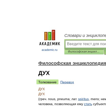
Словари и энциклоп
academic.ru
Философская энциклопедия
Философская энциклопеди
ДУХ
Толкование
Перевод
ДУХ
ДУХ
(
греч
.
nous
,
pneuma
;
лат
.
spiritus
,
mens
;
не
человека
,
позволяющая
ему
стать
субъект