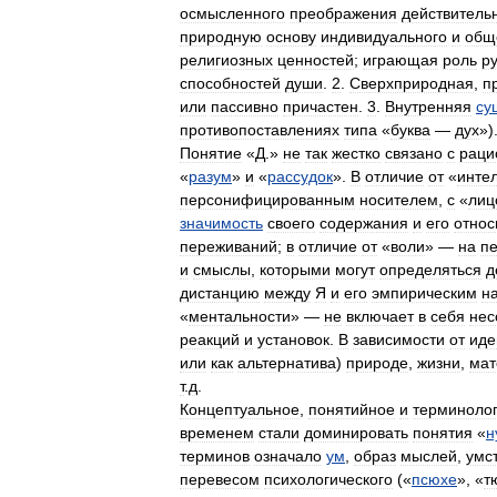
осмысленного
преображения
действитель
природную
основу
индивидуального
и
общ
религиозных
ценностей
;
играющая
роль
р
способностей
души
.
2
.
Сверхприродная
,
п
или
пассивно
причастен
.
3
.
Внутренняя
су
противопоставлениях
типа
«
буква
—
дух
»)
Понятие
«
Д
.»
не
так
жестко
связано
с
раци
«
разум
»
и
«
рассудок
».
В
отличие
от
«
инте
персонифицированным
носителем
,
с
«
лиц
значимость
своего
содержания
и
его
относ
переживаний
;
в
отличие
от
«
воли
» —
на
п
и
смыслы
,
которыми
могут
определяться
д
дистанцию
между
Я
и
его
эмпирическим
н
«
ментальности
» —
не
включает
в
себя
нес
реакций
и
установок
.
В
зависимости
от
иде
или
как
альтернатива
)
природе
,
жизни
,
мат
т
.
д
.
Концептуальное
,
понятийное
и
терминолог
временем
стали
доминировать
понятия
«
н
терминов
означало
ум
,
образ
мыслей
,
умс
перевесом
психологического
(«
псюхе
», «
т