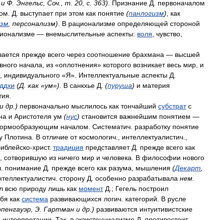
и
Ф
.
Энгельс
,
Соч
.,
т
.
20
,
с
.
363
)
.
Признание
Д
.
первоначалом
мом
.
Д
.
выступает
при
этом
как
понятие
(
панлогизм
)
,
как
зм
,
персонализм
)
.
В
рационализме
определяющей
стороной
ионализме
—
внемыслительные
аспекты:
воля
,
чувство
,
вается
прежде
всего
через
соотношение
брахмана
—
высшей
вного
начала
,
из
«
оплотнения
»
которого
возникает
весь
мир
,
и
,
индивидуального
«
Я
».
Интеллектуальные
аспекты
Д
.
ддхи
(
Д
.
как
«
ум
»)
.
В
санкхье
Д
.
(
пуруша
)
и
материя
тия
.
и
др
.
)
первоначально
мыслилось
как
тончайший
субстрат
с
на
и
Аристотеля
ум
(
нус
)
становится
важнейшим
понятием
—
ормообразующим
началом
.
Систематич
.
разработку
понятие
у
Плотина
.
В
отличие
от
космологич
.,
интеллектуалистич
.,
библейско
-
христ
.
традиция
представляет
Д
.
прежде
всего
как
,
сотворившую
из
ничего
мир
и
человека
.
В
философии
нового
ч
.
понимание
Д
.
прежде
всего
как
разума
,
мышления
(
Декарт
,
нтеллектуалистич
.
сторону
Д
.
особенно
разрабатывала
нем
.
л
всю
природу
лишь
как
момент
Д
.;
Гегель
построил
ебя
как
система
развивающихся
логич
.
категорий
.
В
русле
пенгауэр
,
Э
.
Гартман
и
др
.
)
развиваются
интуитивистские
е
интерпретации
.
Так
,
в
экзистенциализме
Д
.
противостоит