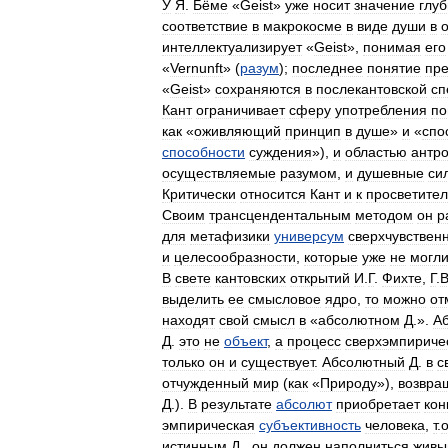
У
Я
.
Бёме
«
Geist
»
уже
носит
значение
глу
соответствие
в
макрокосме
в
виде
души
в
интеллектуализирует
«
Geist
»,
понимая
его
«
Vernunft
» (
разум
);
последнее
понятие
пре
«
Geist
»
сохраняются
в
послекантовской
сп
Кант
ограничивает
сферу
употребления
по
как
«
оживляющий
принцип
в
душе
»
и
«
спо
способности
суждения
»),
и
областью
антр
осуществляемые
разумом
,
и
душевные
си
Критически
относится
Кант
и
к
просветител
Своим
трансцендентальным
методом
он
р
для
метафизики
универсум
сверхчувствен
и
целесообразности
,
которые
уже
не
могл
В
свете
кантовских
открытий
И
.
Г
.
Фихте
,
Г
.
выделить
ее
смысловое
ядро
,
то
можно
от
находят
свой
смысл
в
«
абсолютном
Д
.».
А
Д
.
это
не
объект
,
а
процесс
сверхэмпириче
только
он
и
существует
.
Абсолютный
Д
.
в
с
отчужденный
мир
(
как
«
Природу
»),
возвра
Д
.).
В
результате
абсолют
приобретает
кон
эмпирическая
субъективность
человека
,
т
.
истинным
Д
.,
он
должен
наполниться
жив