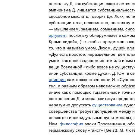
поскольку
Д
.
как
субстанция
оказывается
с
эмпиризма
Д
.
лишается
субстанциальност
способное
мыслить
,
говорит
Дж
.
Локк
,
но
п
субстанции
тела
,
невозможно
,
поскольку
м
—
мышлением
,
знанием
,
сомнением
,
сило
аргумент
,
поскольку
обнаруживает
в
самом
Кроме
«
идей
», (
т
.
е
.
любых
предметов
восп
то
,
что
я
называю
умом
,
Духом
,
душой
или
«
Дух
есть
простое
,
нераздельное
,
деятель
умом
;
как
производящее
их
тем
или
иным
вещи
Вселенной
«
либо
вовсе
не
существу
иной
субстанции
,
кроме
Духа
».
Д
.
Юм
,
в
с
принцип
самотождественности
Я
. «
Сущнос
тел
,
и
равным
образом
невозможно
образо
иначе
как
с
помощью
тщательных
и
точны
соотношения
Д
.
и
мира:
критикуя
представ
неразумно
допускать
существование
одно
совершенства
требует
допущения
между
н
являются
индивидуальные
души
-
монады
,
Нем
.
философия
эпохи
Просвещения
,
обо
германскому
слову
«
гайст
» (
Geist
).
M
.
Лют