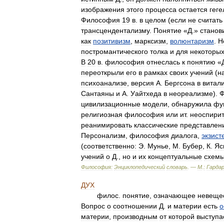
изображения
этого
процесса
остается
геге
Философия
19
в
.
в
целом
(
если
не
считать
трансцендентализму
.
Понятие
«
Д
.»
станов
как
позитивизм
,
марксизм
,
волюнтаризм
.
Н
постромантического
толка
и
для
некоторы
В
20
в
.
философия
отнеслась
к
понятию
«
переоткрыли
его
в
рамках
своих
учений
(
н
психоанализе
,
версия
А
.
Бергсона
в
витал
Сантаяны
и
А
.
Уайтхеда
в
неореализме
).
Ф
цивилизационные
модели
,
обнаружила
фу
религиозная
философия
или
ит
.
неоспири
реанимировать
классические
представлен
Персонализм
,
философия
диалога
,
экзист
(
соответственно:
Э
.
Мунье
,
М
.
Бубер
,
К
.
Яс
учений
о
Д
.,
но
и
их
концептуальные
схем
Философия:
Энциклопедический
словарь
. —
М
.
:
Гарда
ДУХ
филос
.
понятие
,
означающее
невеще
Вопрос
о
соотношении
Д
.
и
материи
есть
о
материи
,
производным
от
которой
выступа