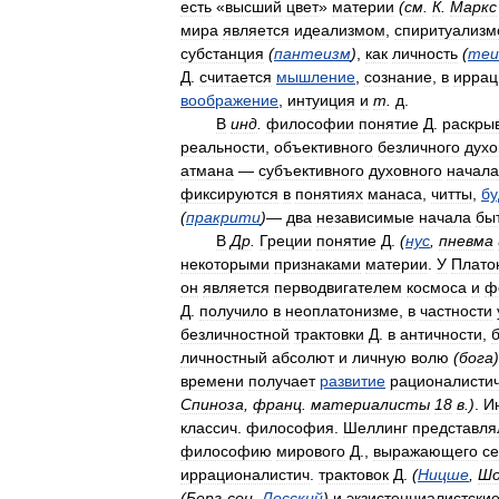
есть
«
высший
цвет
»
материи
(
см
.
К
.
Маркс
мира
является
идеализмом
,
спиритуализ
субстанция
(
пантеизм
)
,
как
личность
(
теи
Д
.
считается
мышление
,
сознание
,
в
иррац
воображение
,
интуиция
и
т
.
д
.
В
инд
.
философии
понятие
Д
.
раскры
реальности
,
объективного
безличного
духо
атмана
—
субъективного
духовного
начала
фиксируются
в
понятиях
манаса
,
читты
,
бу
(
пракрити
)
—
два
независимые
начала
бы
В
Др
.
Греции
понятие
Д
.
(
нус
,
пневма
некоторыми
признаками
материи
.
У
Плато
он
является
перводвигателем
космоса
и
ф
Д
.
получило
в
неоплатонизме
,
в
частности
безличностной
трактовки
Д
.
в
античности
,
личностный
абсолют
и
личную
волю
(
бога
)
времени
получает
развитие
рационалисти
Спиноза
,
франц
.
материалисты
18
в
.
)
.
И
классич
.
философия
.
Шеллинг
представля
философию
мирового
Д
.,
выражающего
с
иррационалистич
.
трактовок
Д
.
(
Ницше
,
Шо
(
Берг
-
сои
,
Лосский
)
и
экзистенциалистски