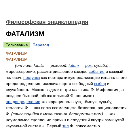
Философская энциклопедия
ФАТАЛИЗМ
Толкование
Перевод
ФАТАЛИЗМ
ФАТАЛИЗМ
(от
лат.
fatalis — роковой,
fatum
—
рок
, судьба)
,
мировоззрение, рассматривающее каждое
событие
и каждый
человеч.
поступок
как неотвратимую реализацию изначального
предопределения, исключающего свободный
выбор
и
случайность. Можно выделить три
осн.
типа Ф. Мифологич., а
позднее бытовой, обывательский Ф. понимает
предопределение
как иррациональную, тёмную судьбу,
теологич. Ф.— как волю всемогущего божества; рационалистич.
Ф.
(сливающийся с механистич. детерминизмом)
— как
неумолимое сцепление причин и следствий внутри замкнутой
каузальной системы. Первый
тип
Ф. повсеместно