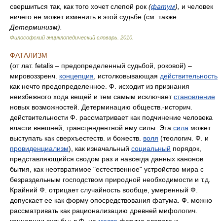
свершиться так, как того хочет слепой рок
(
фатум
),
и человек
ничего не может изменить в этой судьбе (см. также
Детерминизм).
Философский энциклопедический словарь
.
2010
.
ФАТАЛИЗМ
(от лат. fetalis – предопределенный судьбой, роковой) –
мировоззренч.
концепция
, истолковывающая
действительность
как нечто предопределенное. Ф. исходит из признания
неизбежного хода вещей и тем самым исключает
становление
новых возможностей. Детерминацию обществ.-историч.
действительности Ф. рассматривает как подчинение человека
власти внешней, трансцендентной ему силы. Эта
сила
может
выступать как сверхъестеств. и божеств.
воля
(теологич. Ф. и
провиденциализм
), как изначальный
социальный
порядок,
представляющийся сводом раз и навсегда данных канонов
бытия, как неотвратимое "естественное" устройство мира с
безраздельным господством природной необходимости и т.д.
Крайний Ф. отрицает случайность вообще, умеренный Ф.
допускает ее как форму опосредствования фатума. Ф. можно
рассматривать как рационализацию древней мифологич.