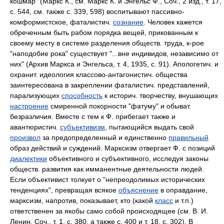
кошмар" (Маркс К., см. Маркс К. и Энгельс Ф., Соч., 2 изд., т. 17,
с. 544, см. также с. 339, 598) воспитывают пассивно-
комформистское, фаталистич.
сознание
. Человек кажется
обреченным быть рабом порядка вещей, прикованным к
своему месту в системе разделения обществ. труда, к-рое
"наподобие рока" существует "...вне индивидов, независимо от
них" (Архив Маркса и Энгельса, т. 4, 1935, с. 91). Апологетич. и
охранит. идеология классово-антагонистич. общества
заинтересована в закреплении фаталистич. представлений,
парализующих
способность
к историч. творчеству, внушающих
настроение
смиренной покорности "фатуму" и обыват.
безразличия. Вместе с тем к Ф. прибегает также и
авантюристич.
субъективизм
, пытающийся выдать свой
произвол
за предопределенный и единственно
правильный
образ действий и суждений. Марксизм отвергает Ф. с позиций
диалектики
объективного и субъективного, исследуя законы
обществ. развития как имманентные деятельности людей.
Если объективист толкует о "непреодолимых исторических
тенденциях", превращая всякое
объяснение
в оправдание,
марксизм, напротив, показывает, кто (какой
класс
и т.п.)
ответственен за якобы само собой происходящее (см. В. И.
Ленин, Соч., т. 1, с. 380, а также с. 400 и т. 18, с. 302). В