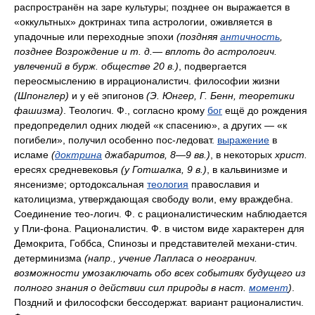
распространён на заре культуры; позднее он выражается в
«оккультных» доктринах типа астрологии, оживляется в
упадочные или переходные эпохи
(поздняя
античность
,
позднее Возрождение и
т.
д.— вплоть до астрологич.
увлечений в
бурж.
обществе 20
в.
)
, подвергается
переосмыслению в иррационалистич. философии жизни
(Шпонглер)
и у её эпигонов
(Э. Юнгер, Г. Бенн, теоретики
фашизма)
. Теологич. Ф., согласно крому
бог
ещё до рождения
предопределил одних людей «к спасению», а других — «к
погибели», получил особенно пос-ледоват.
выражение
в
исламе
(
доктрина
джабаритов, 8—9
вв.
)
, в некоторых
христ.
ересях средневековья
(у Готшалка, 9
в.
)
, в кальвинизме и
янсенизме; ортодоксальная
теология
православия и
католицизма, утверждающая свободу воли, ему враждебна.
Соединение тео-логич. Ф. с рационалистическим наблюдается
у Пли-фона. Рационалистич. Ф. в чистом виде характерен для
Демокрита, Гоббса, Спинозы и представителей механи-стич.
детерминизма
(напр., учение Лапласа о неогранич.
возможности умозаключать обо всех событиях будущего из
полного знания о действии сил природы в наст.
момент
)
.
Поздний и философски бессодержат. вариант рационалистич.