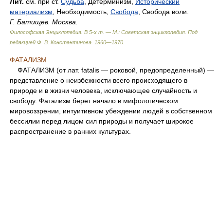
Лит.
см. при ст.
Судьба
, Детерминизм,
Исторический
материализм
, Необходимость,
Свобода
, Свобода воли.
Г. Батищев. Москва.
Философская Энциклопедия. В 5-х т. — М.: Советская энциклопедия
.
Под
редакцией Ф. В. Константинова
.
1960—1970
.
ФАТАЛИЗМ
ФАТАЛИЗМ (от лат. fatalis — роковой, предопределенный) —
представление о неизбежности всего происходящего в
природе и в жизни человека, исключающее случайность и
свободу. Фатализм берет начало в мифологическом
мировоззрении, интуитивном убеждении людей в собственном
бессилии перед лицом сил природы и получает широкое
распространение в ранних культурах.