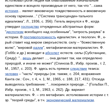
истолковал роли людей как охватываемые изначальным
единством и всецело производные от него, так что "...сама
история
... являет вековечную тождественность и вековечную
основу гармонии..." ("Система трансценден-тального
идеализма", Л., 1936, с. 356). Гегель вернулся к Ф., когда
утвердил
господство
отчужденных абстрактных форм:
"
деспотизм
всеобщего над особенным", "хитрость разума" в
истории. В
противоположность
идеалистич. и теологич. Ф., к-
рый ставит над миром сверхъестеств. силу – "божественную
волю", "мировой
разум
", метафизически-материалистич. Ф.
(Гоббс и др.) возводит в
абсолют
естеств. силы (Субстанцию,
Среду): "...
вещь
делает ..., она делает так, как определено
природой, и иначе не может" (Спиноза В., Избр. произв., т. 2,
М., 1957, с. 203). Ф. здесь есть прямое
следствие
тезиса:
человек
– "часть" природы (см. тамже, с. 204; возражения
Канта см.: Соч., т. 4, ч. 1, М., 1965, с. 188, 217, 431). Отсюда
выводилось требование: "...покоримся природе..." (Гольбах П.,
Избр. произв., т. 1, М., 1963, с. 262). Др. вариант
материалистич. Ф. – это метафизич. истолкование истории с т.
зр. "теорий среды", в т.ч.
экономический материализм
.