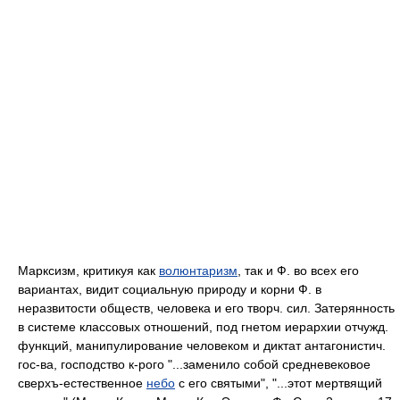
Марксизм, критикуя как
волюнтаризм
, так и Ф. во всех его
вариантах, видит социальную природу и корни Ф. в
неразвитости обществ, человека и его творч. сил. Затерянность
в системе классовых отношений, под гнетом иерархии отчужд.
функций, манипулирование человеком и диктат антагонистич.
гос-ва, господство к-рого "...заменило собой средневековое
сверхъ-естественное
небо
с его святыми", "...этот мертвящий