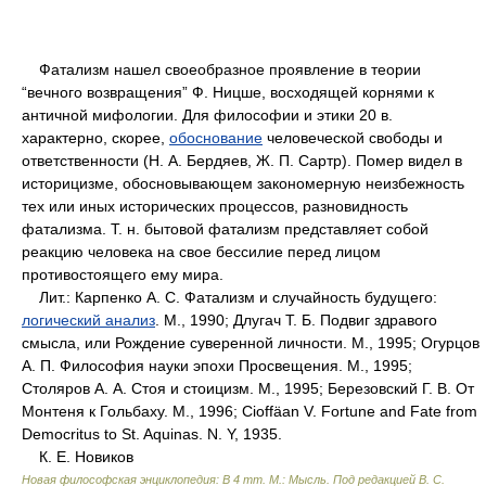
Фатализм нашел своеобразное проявление в теории
“вечного возвращения” Ф. Ницше, восходящей корнями к
античной мифологии. Для философии и этики 20 в.
характерно, скорее,
обоснование
человеческой свободы и
ответственности (Н. А. Бердяев, Ж. П. Сартр). Помер видел в
историцизме, обосновывающем закономерную неизбежность
тех или иных исторических процессов, разновидность
фатализма. Т. н. бытовой фатализм представляет собой
реакцию человека на свое бессилие перед лицом
противостоящего ему мира.
Лит.: Карпенко А. С. Фатализм и случайность будущего:
логический анализ
. М., 1990; Длугач Т. Б. Подвиг здравого
смысла, или Рождение суверенной личности. М., 1995; Огурцов
А. П. Философия науки эпохи Просвещения. М., 1995;
Столяров А. А. Стоя и стоицизм. М., 1995; Березовский Г. В. От
Монтеня к Гольбаху. М., 1996; Cioffäan V. Fortune and Fate from
Democritus to St. Aquinas. N. Y, 1935.
К. Е. Новиков
Новая философская энциклопедия: В 4 тт. М.: Мысль
.
Под редакцией В. С.