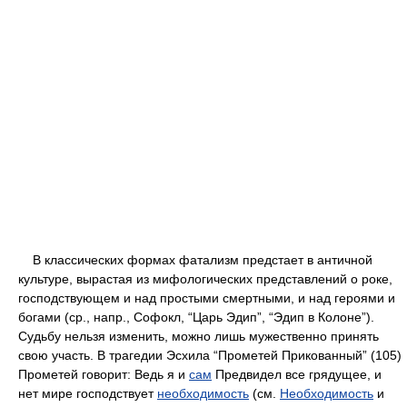
В классических формах фатализм предстает в античной
культуре, вырастая из мифологических представлений о роке,
господствующем и над простыми смертными, и над героями и
богами (ср., напр., Софокл, “Царь Эдип”, “Эдип в Колоне”).
Судьбу нельзя изменить, можно лишь мужественно принять
свою участь. В трагедии Эсхила “Прометей Прикованный” (105)
Прометей говорит: Ведь я и
сам
Предвидел все грядущее, и
нет мире господствует
необходимость
(см.
Необходимость
и