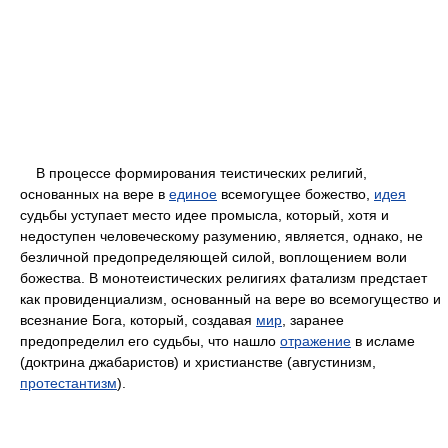
В процессе формирования теистических религий,
основанных на вере в
единое
всемогущее божество,
идея
судьбы уступает место идее промысла, который, хотя и
недоступен человеческому разумению, является, однако, не
безличной предопределяющей силой, воплощением воли
божества. В монотеистических религиях фатализм предстает
как провиденциализм, основанный на вере во всемогущество и
всезнание Бога, который, создавая
мир
, заранее
предопределил его судьбы, что нашло
отражение
в исламе
(доктрина джабаристов) и христианстве (августинизм,
протестантизм
).