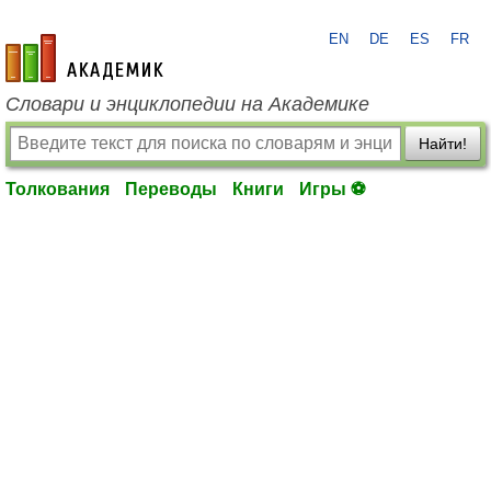
EN
DE
ES
FR
academic.ru
Словари и энциклопедии на Академике
Найти!
Толкования
Переводы
Книги
Игры ⚽