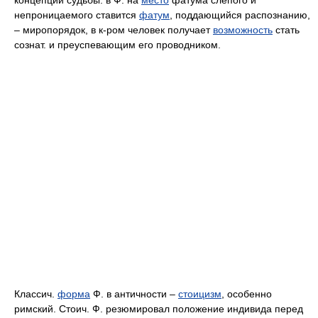
концепции судьбы: в Ф. на
место
фатума слепого и
непроницаемого ставится
фатум
, поддающийся распознанию,
– миропорядок, в к-ром человек получает
возможность
стать
сознат. и преуспевающим его проводником.
Классич.
форма
Ф. в античности –
стоицизм
, особенно
римский. Стоич. Ф. резюмировал положение индивида перед