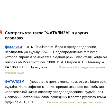
Смотреть что такое "ФАТАЛИЗМ" в других
словарях:
фатализм
— а, м. fatalisme m. Вера в предопределение,
неотвратимую судьбу. БАС 1. Предопределение fatalisme,
которое впрочем замечается в одной речи Спасителя, когда он
говорит об Искариотском. 1808. В. А. Озеров А. Н. Оленину. //
РА 1869 5 133. Проходя по… …
Исторический словарь галлицизмов
русского языка
ФАТАЛИЗМ
— (ново лат. с греч. окончанием, от лат. fatum рок,
судьба). Философское мнение, приписывающее все события
человеческой жизни слепому предопределению; судьба, рок.
Словарь иностранных слов, вошедших в состав русского языка.
Чудинов А.Н., 1910.… …
Словарь иностранных слов русского языка