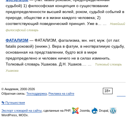
судьбой) 1) философская концепция о существовании
предопределенности высшей волей, роком, судьбой событий в
природе, обществе и в жизни каждого человека; 2)
соответствующий поведенческий принцип. Уже в… …
Новейший
философский словарь
ФАТАЛИЗМ
— ФАТАЛИЗМ, фатализма, мн. нет, муж. (от лат.
fatalis роковой) (книжн.). Вера в фатум, в неотвратимую судьбу,
основанная на представлении, будто всё в мире
предопределено и человек ничего не в силах изменить.
Толковый словарь Ушакова. Д.Н. Ушаков.… …
Толковый словарь
Ушакова
© Академик, 2000-2026
18+
Обратная связь:
Техподдержка
,
Реклама на сайте
👣 Путешествия
Экспорт словарей на сайты
, сделанные на PHP,
Joomla,
Drupal,
WordPress, MODx.