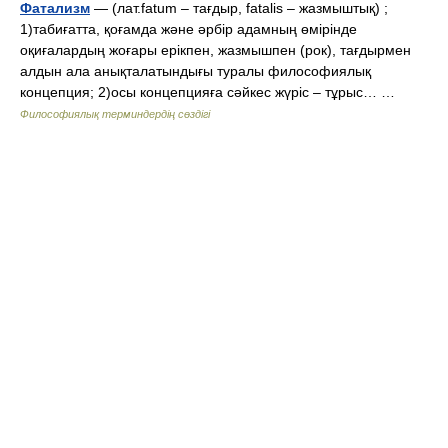
Фатализм
— (лат.fatum – тағдыр, fatalis – жазмыштық) ;
1)табиғатта, қоғамда және әрбір адамның өмірінде
оқиғалардың жоғары ерікпен, жазмышпен (рок), тағдырмен
алдын ала анықталатындығы туралы философиялық
концепция; 2)осы концепцияға сәйкес жүріс – тұрыс… …
Философиялық терминдердің сөздігі