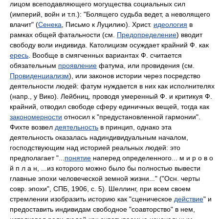
лицом всеподавляющего могущества социальных сил
(империй, войн и т.п.): "Болящего судьба ведет, а неволящего
влачит" (
Сенека
, Письмо к Луцилию). Христ.
идеология
в
рамках общей фатальности (см.
Предопределение
) вводит
свободу воли индивида. Католицизм осуждает крайний Ф. как
ересь
. Вообще в смягченных вариантах Ф. считается
обязательным
проявление
фатума, или провидения (см.
Провиденциализм
), или законов истории через посредство
деятельности людей: фатум нуждается в них как исполнителях
(напр., у Вико). Лейбниц, проводя умеренный Ф. и критикуя Ф.
крайний, отводил свободе сферу единичных вещей, тогда как
закономерности
относил к "предустановленной гармонии".
Фихте возвел
деятельность
в принцип, однако эта
деятельность оказалась надиндивидуальным началом,
господствующим над историей реальных людей: это
предполагает "...
понятие
наперед определенного... м и р о в о
й п л а н, ...из которого можно было бы полностью вывести
главные эпохи человеческой земной жизни..." ("Осн. черты
совр. эпохи", СПБ, 1906, с. 5). Шеллинг, при всем своем
стремлении изобразить историю как "сценическое
действие
" и
предоставить индивидам свободное "соавторство" в нем,