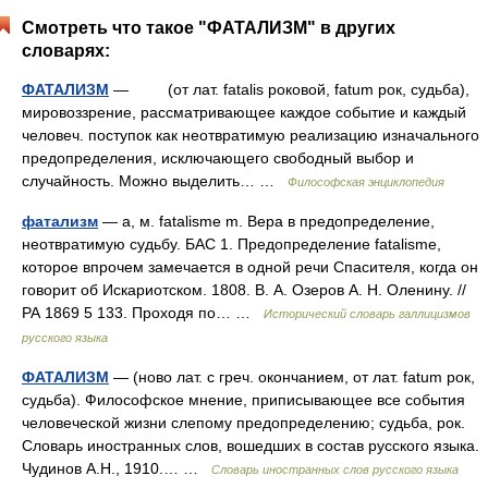
Смотреть что такое "ФАТАЛИЗМ" в других
словарях:
ФАТАЛИЗМ
— (от лат. fatalis роковой, fatum рок, судьба),
мировоззрение, рассматривающее каждое событие и каждый
человеч. поступок как неотвратимую реализацию изначального
предопределения, исключающего свободный выбор и
случайность. Можно выделить… …
Философская энциклопедия
фатализм
— а, м. fatalisme m. Вера в предопределение,
неотвратимую судьбу. БАС 1. Предопределение fatalisme,
которое впрочем замечается в одной речи Спасителя, когда он
говорит об Искариотском. 1808. В. А. Озеров А. Н. Оленину. //
РА 1869 5 133. Проходя по… …
Исторический словарь галлицизмов
русского языка
ФАТАЛИЗМ
— (ново лат. с греч. окончанием, от лат. fatum рок,
судьба). Философское мнение, приписывающее все события
человеческой жизни слепому предопределению; судьба, рок.
Словарь иностранных слов, вошедших в состав русского языка.
Чудинов А.Н., 1910.… …
Словарь иностранных слов русского языка