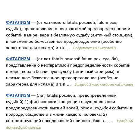
ФАТАЛИЗМ
— (от латинского fatalis роковой, fatum рок,
судьба), представление о неотвратимой предопределенности
событий в мире; вера в безличную судьбу (античный стоицизм),
в неизменное божественное предопределение (особенно
характерна для ислама) и т.п …
Современная энциклопедия
ФАТАЛИЗМ
— (от лат. fatalis роковой fatum рок, судьба),
представление о неотвратимой предопределенности событий
в мире; вера в безличную судьбу (античный стоицизм), в
неизменное божественное предопределение (особенно
характерна для ислама) и т. п …
Большой Энциклопедический словарь
ФАТАЛИЗМ
— (лат. fatalis роковой, предопределенный
судьбой) 1) философская концепция о существовании
предопределенности высшей волей, роком, судьбой событий в
природе, обществе и в жизни каждого человека; 2)
соответствующий поведенческий принцип. Уже в… …
Новейший
философский словарь