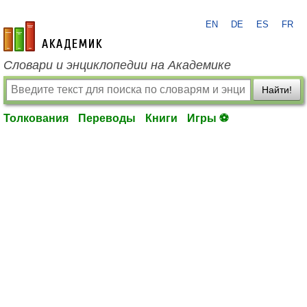
EN
DE
ES
FR
academic.ru
Словари и энциклопедии на Академике
Найти!
Толкования
Переводы
Книги
Игры ⚽