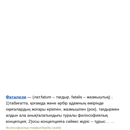
Фатализм
— (лат.fatum – тағдыр, fatalis – жазмыштық) ;
1)табиғатта, қоғамда және әрбір адамның өмірінде
оқиғалардың жоғары ерікпен, жазмышпен (рок), тағдырмен
алдын ала анықталатындығы туралы философиялық
концепция; 2)осы концепцияға сәйкес жүріс – тұрыс… …
Философиялық терминдердің сөздігі