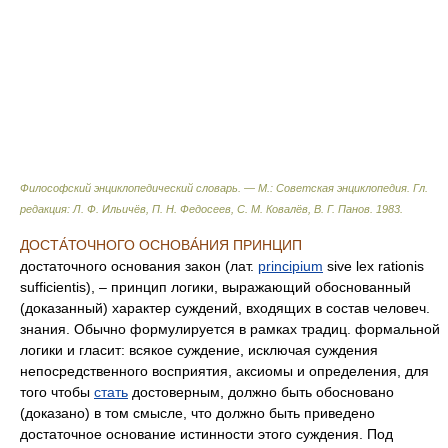
Философский энциклопедический словарь. — М.: Советская энциклопедия
.
Гл.
редакция: Л. Ф. Ильичёв, П. Н. Федосеев, С. М. Ковалёв, В. Г. Панов
.
1983
.
ДОСТА́ТОЧНОГО ОСНОВА́НИЯ ПРИНЦИП
достаточного основания закон (лат.
principium
sive lex rationis
sufficientis), – принцип логики, выражающий обоснованный
(доказанный) характер суждений, входящих в состав человеч.
знания. Обычно формулируется в рамках традиц. формальной
логики и гласит: всякое суждение, исключая суждения
непосредственного восприятия, аксиомы и определения, для
того чтобы
стать
достоверным, должно быть обосновано
(доказано) в том смысле, что должно быть приведено
достаточное основание истинности этого суждения. Под