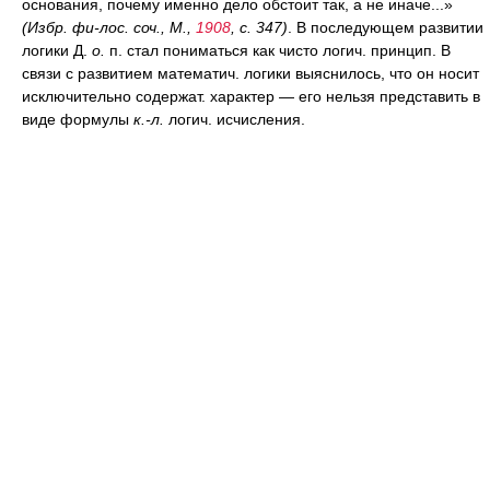
основания, почему именно дело обстоит так, а не иначе...»
(Избр. фи-лос.
соч.
, М.,
1908
,
с.
347)
. В последующем развитии
логики Д.
о.
п. стал пониматься как чисто логич. принцип. В
связи с развитием математич. логики выяснилось, что он носит
исключительно содержат. характер — его нельзя представить в
виде формулы
к.-л.
логич. исчисления.