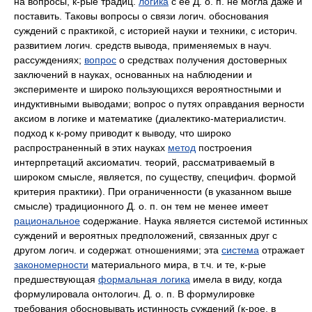
на вопросы, к-рые традиц.
логика
с ее Д. о. п. не могла даже и
поставить. Таковы вопросы о связи логич. обоснования
суждений с практикой, с историей науки и техники, с историч.
развитием логич. средств вывода, применяемых в науч.
рассуждениях;
вопрос
о средствах получения достоверных
заключений в науках, основанных на наблюдении и
эксперименте и широко пользующихся вероятностными и
индуктивными выводами; вопрос о путях оправдания верности
аксиом в логике и математике (диалектико-материалистич.
подход к к-рому приводит к выводу, что широко
распространенный в этих науках
метод
построения
интерпретаций аксиоматич. теорий, рассматриваемый в
широком смысле, является, по существу, специфич. формой
критерия практики). При ограниченности (в указанном выше
смысле) традиционного Д. о. п. он тем не менее имеет
рациональное
содержание. Наука является системой истинных
суждений и вероятных предположений, связанных друг с
другом логич. и содержат. отношениями; эта
система
отражает
закономерности
материального мира, в т.ч. и те, к-рые
предшествующая
формальная логика
имела в виду, когда
формулировала онтологич. Д. о. п. В формулировке
требования обосновывать истинность суждений (к-рое, в