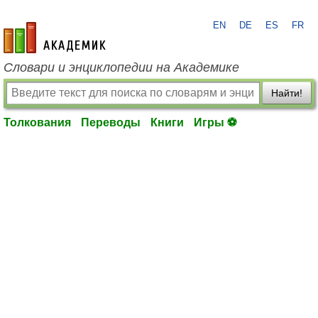
EN
DE
ES
FR
academic.ru
Словари и энциклопедии на Академике
Найти!
Толкования
Переводы
Книги
Игры ⚽