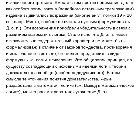
исключенного третьего. Вместе с тем против понимания Д. о. п.
как особого логич. закона (подобного остальным трем законам)
издавна выдвигались возражения (многие англ. логики 19 и 20
вв., напр. Минто, вообще не считали нужным формулировать
Д. о. п.). Эти возражения приобрели убедительность в связи с
развитием математич. логики. Стало ясно, что Д. о. п. имеет
исключительно содержательный характер и не может быть
формализован: в отличие от законов тождества, противоречия
и исключенного третьего, его нельзя представить в виде
формулы к.-л. логич. исчисления. Это общелогич. принцип, по
существу совпадающий с исходными идеями логич. теории
доказательства вообще (особенно дедуктивного). В этом
смысле те уточнения понятия доказательства, к-рые
разработаны в математич. логике (см. Вывод в математической
логике), можно рассматривать как уточнение Д. о.п.