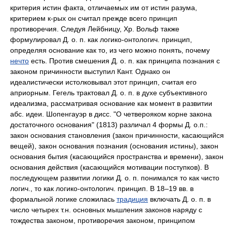
критерия истин факта, отличаемых им от истин разума,
критерием к-рых он считал прежде всего принцип
противоречия. Следуя Лейбницу, Хр. Вольф также
формулировал Д. о. п. как логико-онтологич. принцип,
определяя основание как то, из чего можно понять, почему
нечто
есть. Против смешения Д. о. п. как принципа познания с
законом причинности выступил Кант. Однако он
идеалистически истолковывал этот принцип, считая его
априорным. Гегель трактовал Д. о. п. в духе субъективного
идеализма, рассматривая основание как момент в развитии
абс. идеи. Шопенгауэр в дисс. "О четверояком корне закона
достаточного основания" (1813) различал 4 формы Д. о.п.:
закон основания становления (закон причинности, касающийся
вещей), закон основания познания (основания истины), закон
основания бытия (касающийся пространства и времени), закон
основания действия (касающийся мотивации поступков). В
последующем развитии логики Д. о. п. понимался то как чисто
логич., то как логико-онтологич. принцип. В 18–19 вв. в
формальной логике сложилась
традиция
включать Д. о. п. в
число четырех т.н. основных мышления законов наряду с
тождества законом, противоречия законом, принципом