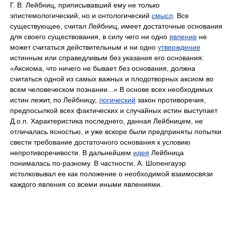
Г. В. Лейбниц, приписывавший ему не только
эпистемологический, но и онтологический
смысл
. Все
существующее, считал Лейбниц, имеет достаточные основания
для своего существования, в силу чего ни одно
явление
не
может считаться действительным и ни одно
утверждение
истинным или справедливым без указания его основания:
«Аксиома, что ничего не бывает без основания, должна
считаться одной из самых важных и плодотворных аксиом во
всем человеческом познании...» В основе всех необходимых
истин лежит, по Лейбницу,
логический
закон противоречия,
предпосылкой всех фактических и случайных истин выступает
Д.о.п. Характеристика последнего, данная Лейбницем, не
отличалась ясностью, и уже вскоре были предприняты попытки
свести требование достаточного основания к условию
непротиворечивости. В дальнейшем
идея
Лейбница
понималась по-разному. В частности, А. Шопенгауэр
истолковывал ее как положение о необходимой взаимосвязи
каждого явления со всеми иными явлениями.