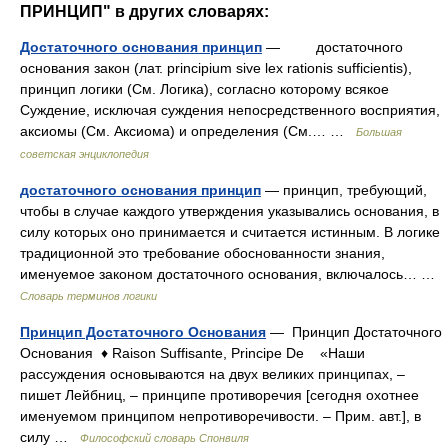
ПРИНЦИП" в других словарях:
Достаточного основания принцип
— достаточного
основания закон (лат. principium sive lex rationis sufficientis),
принцип логики (См. Логика), согласно которому всякое
Суждение, исключая суждения непосредственного восприятия,
аксиомы (См. Аксиома) и определения (См.… …
Большая
советская энциклопедия
достаточного основания принцип
— принцип, требующий,
чтобы в случае каждого утверждения указывались основания, в
силу которых оно принимается и считается истинным. В логике
традиционной это требование обоснованности знания,
именуемое законом достаточного основания, включалось… …
Словарь терминов логики
Принцип Достаточного Основания
— Принцип Достаточного
Основания ♦ Raison Suffisante, Principe De «Наши
рассуждения основываются на двух великих принципах, –
пишет Лейбниц, – принципе противоречия [сегодня охотнее
именуемом принципом непротиворечивости. – Прим. авт.], в
силу …
Философский словарь Спонвиля