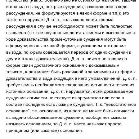
полностью (напр., обычно явно не ссылаются на логич. законы
и правила вывода, нек-рые суждения, возникающие в ходе
рассуждения, не формулируются в явной форме и т.п.); это
также не нарушает Д. о. п., коль скоро логич. форма
рассуждения в случае необходимости может быть полностью
выявлена (т.е. все опущенные логич. аксиомы и выведенные в
ходе доказательства промежуточные суждения могут быть
сформулированы в явной форме, с указанием тех правил
вывода, по к-рым совершается переход от одних суждений к
другим в ходе доказательства). Д. о. п. ничего не говорит о
форме связи достаточного основания с доказываемым
тезисом, к-рая может быть различной в зависимости от формы
доказательства и вида входящих в него умозаключений. Д. о. п.
требует лишь необходимого следования истинности тезиса из
истинных оснований. Д. о. п. нарушается, если доказываемое
суждение логически не следует из аргументов или если в
составе последних есть ложные суждения. Т, к. "недостаточное
основание", т.е. основание, из к-рого не может быть логически
выведено обосновываемое суждение, вообще нет смысла
называть основанием, то Д. о. п. часто называют просто
принципом (или законом) основания.