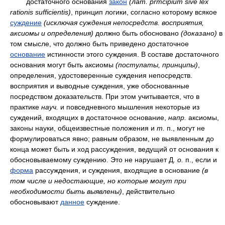
достаточного основания
закон
(
лат.
prmcipium sive lex
rationis sufficientis)
, принцип логики, согласно которому всякое
суждение
(исключая суждения непосредств. восприятия,
аксиомы и определения)
должно быть обосновано
(доказано)
в
том смысле, что должно быть приведено достаточное
основание
истинности этого суждения. В составе достаточного
основания могут быть аксиомы
(постулаты, принципы)
,
определения, удостоверенные суждения непосредств.
восприятия и выводные суждения, уже обоснованные
посредством доказательств. При этом учитывается, что в
практике
науч.
и повседневного мышления некоторые из
суждений, входящих в достаточное основание,
напр.
аксиомы,
законы науки, общеизвестные положения и
т.
п., могут не
формулироваться явно; равным образом, не выявленным до
конца может быть и ход рассуждения, ведущий от основания к
обосновываемому суждению. Это не нарушает Д.
о.
п., если и
форма
рассуждения, и суждения, входящие в основание
(в
том числе и недостающие, но которые могут при
необходимости быть выявлены)
, действительно
обосновывают
данное
суждение.