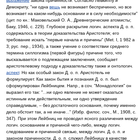
выражение
закона причинности. Согласно Левкиппу и
Демокриту, "ни одна
вещь
не возникает беспричинно, но все
возникает на каком-нибудь основании и в силу необходимости"
(цит. по кн.: Maковельский О. А., Древнегреческие атомисты;
Баку, 1946, с. 229). Глубокое раскрытие логич. аспекта Д. о. п.
содержалось в теории доказательства Аристотеля; его
требование искать "первые начала и причины" (Met. I, 1 982 а
3; рус. пер., 1934), а также учение о соответствии среднего
термина силлогизма (первой фигуры) причине того, что
высказывается о подлежащем заключения, сообщает
аристотелевому подходу к доказательству также и онтологич.
аспект
. Но как особый закон Д. о. п. Аристотель не
формулирует. Как закон бытия и познания Д. о. п. был
сформулирован Лейбницем. Напр., в соч. "Монадология" он
выразил его так: "...ни одно явление не может оказаться
истинным или действительным, ни одно утверждение
справедливым, – без достаточного основания, почему именно
дело обстоит так, а не иначе..." (Избр. филос. соч., М., 1908, с.
347). При этом Лейбниц не проводил ясного различения между
логич. основанием и причиной чего-либо, между логич.
следованием и причинной связью, между логич. Д. о. п. и
законом причинности. Д. о. п. служил Лейбницу в качестве