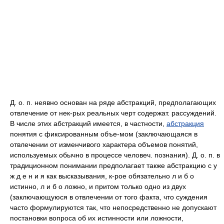
Д. о. п. неявно основан на ряде абстракций, предполагающих
отвлечение от нек-рых реальных черт содержат. рассуждений.
В числе этих абстракций имеется, в частности,
абстракция
понятия с фиксированным объе-мом (заключающаяся в
отвлечении от изменчивого характера объемов понятий,
используемых обычно в процессе человеч. познания). Д. о. п. в
традиционном понимании предполагает также абстракцию с у
ж д е н и я как высказывания, к-рое обязательно л и б о
истинно, л и б о ложно, и притом только одно из двух
(заключающуюся в отвлечении от того факта, что суждения
часто формулируются так, что непосредственно не допускают
постановки вопроса об их истинности или ложности,