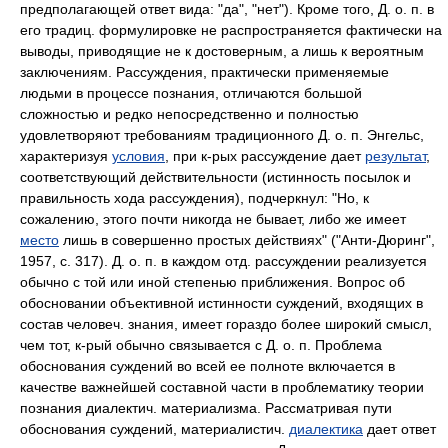
предполагающей ответ вида: "да", "нет"). Кроме того, Д. о. п. в
его традиц. формулировке не распространяется фактически на
выводы, приводящие не к достоверным, а лишь к вероятным
заключениям. Рассуждения, практически применяемые
людьми в процессе познания, отличаются большой
сложностью и редко непосредственно и полностью
удовлетворяют требованиям традиционного Д. о. п. Энгельс,
характеризуя
условия
, при к-рых рассуждение дает
результат
,
соответствующий действительности (истинность посылок и
правильность хода рассуждения), подчеркнул: "Но, к
сожалению, этого почти никогда не бывает, либо же имеет
место
лишь в совершенно простых действиях" ("Анти-Дюринг",
1957, с. 317). Д. о. п. в каждом отд. рассуждении реализуется
обычно с той или иной степенью приближения. Вопрос об
обосновании объективной истинности суждений, входящих в
состав человеч. знания, имеет гораздо более широкий смысл,
чем тот, к-рый обычно связывается с Д. о. п. Проблема
обоснования суждений во всей ее полноте включается в
качестве важнейшей составной части в проблематику теории
познания диалектич. материализма. Рассматривая пути
обоснования суждений, материалистич.
диалектика
дает ответ