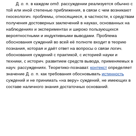
Д.
о.
п. в каждом
отд.
рассуждении реализуется обычно с
той или иной степенью приближения, в связи с чем возникают
гносеологич. проблемы, относящиеся, в частности, к средствам
получения достоверных заключений в науках, основанных на
наблюдениях и экспериментах и широко пользующихся
вероятностными и индуктивными выводами. Проблема
обоснования суждений во всей её полноте входит в теорию
познания, которая и даёт ответ на вопросы о связи логич.
обоснования суждений с практикой, с историей науки и
техники, с историч. развитием средств вывода, применяемых в
науч.
рассуждениях. Теоретико-познават.
контекст
определяет
значение Д.
о.
п. как требования обосновывать
истинность
суждений и не принимать «на веру» суждений, не имеющих в
составе наличного знания достаточных оснований.