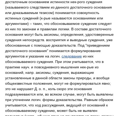
достаточным основанием истинности нек-рого суждения
(называемого следствием из данного достаточного основания
или доказываемым тезисом) понимается совокупность
истинных суждений (к-рые называются основаниями или
аргументами) – таких, что обосновываемое суждение следует
из них по законам и правилам логики. В составе достаточного
основания могут быть аксиомы, определения, удостоверенные
суждения непосредств. восприятия и выводные суждения, уже
обоснованные с помощью доказательств. Под "приведением
достаточного основания" понимается формулирование
аргументов и указание на логич.
следование
из них
обосновываемого суждения. При этом учитывается, что в
практике науч. и повседневного мышления нек-рые из
оснований, напр. аксиомы, суждения, выражающие
установленные в данной области законы природы, и вообще
общеизвестные положения, могут не формулироваться явно;
это не нарушает Д. о. п., коль скоро эти основания
подразумеваются или, во всяком случае, могут быть выявлены
при уточнении логич. формы доказательства. Равным oбразом
учитывается, что ход рассуждения, ведущий от оснований к
обосновываемому суждению, может быть не выявлен