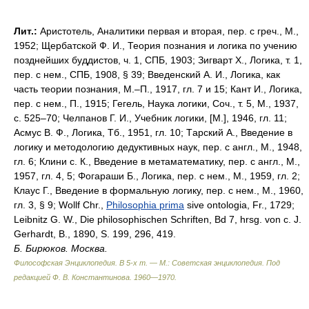
Лит.:
Аристотель, Аналитики первая и вторая, пер. c греч., М.,
1952; Щербатcкой Ф. И., Теория познания и логика по учению
позднейших буддистов, ч. 1, СПБ, 1903; Зигварт X., Логика, т. 1,
пер. с нем., СПБ, 1908, § 39; Введенский А. И., Логика, как
часть теории познания, М.–П., 1917, гл. 7 и 15; Кант И., Логика,
пер. с нем., П., 1915; Гегель, Наука логики, Соч., т. 5, М., 1937,
с. 525–70; Челпанов Г. И., Учебник логики, [М.], 1946, гл. 11;
Асмус В. Ф., Логика, Тб., 1951, гл. 10; Τaрский Α., Введение в
логику и методологию дедуктивных наук, пер. с англ., М., 1948,
гл. 6; Клини с. К., Введение в метаматематику, пер. с англ., М.,
1957, гл. 4, 5; Φогараши Б., Логика, пер. с нем., М., 1959, гл. 2;
Клаус Г., Введение в формальную логику, пер. с нем., М., 1960,
гл. 3, § 9; Wоllf Chr.,
Philosophia prima
sive ontologia, Fr., 1729;
Leibnitz G. W., Die philosophischen Schriften, Bd 7, hrsg. von с. J.
Gerhardt, В., 1890, S. 199, 296, 419.
Б. Бирюков. Москва.
Философская Энциклопедия. В 5-х т. — М.: Советская энциклопедия
.
Под
редакцией Ф. В. Константинова
.
1960—1970
.