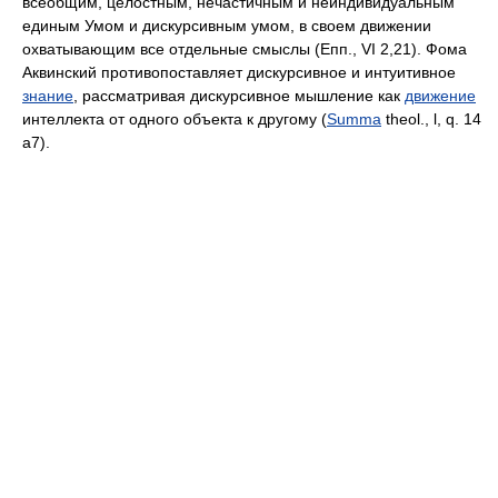
всеобщим, целостным, нечастичным и неиндивидуальным
единым Умом и дискурсивным умом, в своем движении
охватывающим все отдельные смыслы (Епп., VI 2,21). Фома
Аквинский противопоставляет дискурсивное и интуитивное
знание
, рассматривая дискурсивное мышление как
движение
интеллекта от одного объекта к другому (
Summa
theol., l, q. 14
a7).