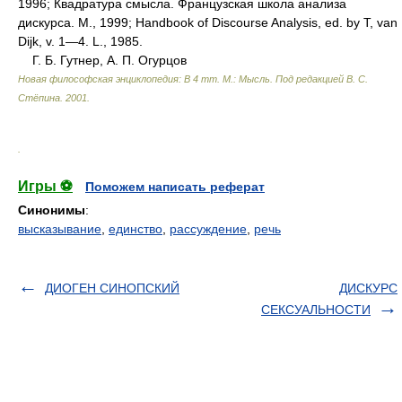
1996; Квадратура смысла. Французская школа анализа
дискурса. М., 1999; Handbook of Discourse Analysis, ed. by T, van
Dijk, v. 1—4. L., 1985.
Г. Б. Гутнер, А. П. Огурцов
Новая философская энциклопедия: В 4 тт. М.: Мысль
.
Под редакцией В. С.
Стёпина
.
2001
.
.
Игры ⚽
Поможем написать реферат
Синонимы
:
высказывание
,
единство
,
рассуждение
,
речь
ДИОГЕН СИНОПСКИЙ
ДИСКУРС
СЕКСУАЛЬНОСТИ