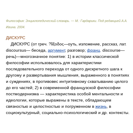
Философия: Энциклопедический словарь. — М.: Гардарики
.
Под редакцией А.А.
Ивина
.
2004
.
ДИСКУРС
ДИСКУРС (от греч. ?ΐίξοδος—οуть, изложение, рассказ, лат.
discoursus— беседа,
аргумент
, разговор;
франц
. discourse—
речь)—многозначное понятие: 1) в истории классической
философии использовалось для характеристики
последовательного перехода от одного дискретного шага к
другому и развертывания мышления, выраженного в понятиях
и суждениях, в противовес интуитивному схватыванию целого
до его частей; 2) в современной французской философии
постмодернизма — характеристика особой ментальности и
идеологии, которые выражены в тексте, обладающем
связностью и целостностью и погруженном в
жизнь
, в
социокультурный, социально-психологический и др. контексты.