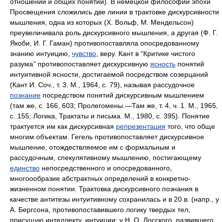
отношений и общих понятий). В немецкой философии эпохи
Просвещения сложились две линии в трактовке дискурсивности
мышления, одна из которых (X. Вольф, М. Мендельсон)
преувеличивала роль дискурсивного мышления, а другая (Ф. Г.
Якоби, И. Г. Гаман) противопоставляла опосредованному
знанию интуицию,
чувство
, веру. Кант в “Критике чистого
разума” противопоставляет дискурсивную
ясность
понятий
интуитивной ясности, достигаемой посредством созерцаний
(Кант И. Соч., т. 3. М., 1964, с. 79), называя рассудочное
познание
посредством понятий дискурсивным мышлением
(там же, с. 166, 603; Пролегомены.—Там же, т. 4, ч. 1. М., 1965,
с. 155; Логика, Трактаты и письма. М., 1980, с. 395). Понятие
трактуется им как дискурсивная
репрезентация
того, что обще
многим объектам. Гегель противопоставляет дискурсивное
мышление, отождествляемое им с формальным и
рассудочным, спекулятивному мышлению, постигающему
единство
непосредственного и опосредованного,
многоообразие абстрактных определений в конкретно-
жизненном понятии. Трактовка дискурсивного познания в
качестве антитезы интуитивному сохранилась и в 20 в. (напр., у
А. Бергсона, противопоставившего логику твердых тел,
присущую интеллекту, интуиции; у Н. О. Лосского, развившего