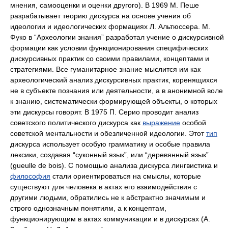
мнения, самооценки и оценки другого). В 1969 М. Пеше
разрабатывает теорию дискурса на основе учения об
идеологии и идеологических формациях Л. Альтюссера. М.
Фуко в “Археологии знания” разработал учение о дискурсивной
формации как условии функционирования специфических
дискурсивных практик со своими правилами, концептами и
стратегиями. Все гуманитарное знание мыслится им как
археологический анализ дискурсивных практик, коренящихся
не в субъекте познания или деятельности, а в анонимной воле
к знанию, систематически формирующей объекты, о которых
эти дискурсы говорят. В 1975 П. Серио проводит анализ
советского политического дискурса как
выражение
особой
советской ментальности и обезличенной идеологии. Этот
тип
дискурса использует особую грамматику и особые правила
лексики, создавая “суконный язык”, или “деревянный язык”
(gueulle de bois). С помощью анализа дискурса лингвистика и
философия
стали ориентироваться на смыслы, которые
существуют для человека в актах его взаимодействия с
другими людьми, обратились не к абстрактно значимым и
строго однозначным понятиям, а к концептам,
функционирующим в актах коммуникации и в дискурсах (А.