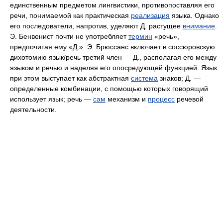
единственным предметом лингвистики, противопоставляя его
речи, понимаемой как практическая
реализация
языка. Однако
его последователи, напротив, уделяют Д. растущее
внимание
.
Э. Бенвенист почти не употребляет
термин
«речь»,
предпочитая ему «Д.». Э. Брюссанс включает в соссюровскую
дихотомию язык/речь третий член — Д., располагая его между
языком и речью и наделяя его опосредующей функцией. Язык
при этом выступает как абстрактная
система
знаков; Д. —
определенные комбинации, с помощью которых говорящий
использует язык; речь —
сам
механизм и
процесс
речевой
деятельности.