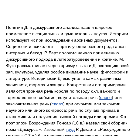
Понятия Д. и дискурсивного анализа нашли широкое
применение в социальных и гуманитарных науках. Историки
используют их при исследовании архивных документов.
Социологи и психологи — при изучении разного рода анкет,
интервью и бесед. Р. Барт положил начало применению
дискурсивного подхода в литературоведении и критике. М.
Фуко рассматривает через призму языка и Д. эволюцию всей
зап. культуры, уделяя особое внимание науке, философии и
литературе. Исторически Д. выступал в самых различных
значениях, формах и жанрах. Конкретными его примерами
являются тронная речь короля по поводу к.-л. важного и
торжественного события; вступительная речь (
слово
) или
заключительная речь (
слово
) при открытии или закрытии
научного или иного конгресса; речь по случаю приема в
академию или получения высокой награды или премии. Фр.
поэт эпохи Возрождения Ронсар (16 в.) назвал свой сборник
поэм «Дискурсы». Известный
труд
Р. Декарта «Рассуждение о
методе» (17 в.) был написан как предисловие к трем др.