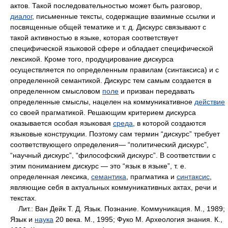
актов. Такой последовательностью может быть разговор,
диалог
, письменные тексты, содержащие взаимные ссылки и
посвященные общей тематике и т. д. Дискурс связывают с
такой активностью в языке, которая соответствует
специфической языковой сфере и обладает специфической
лексикой. Кроме того, продуцирование дискурса
осуществляется по определенным правилам (синтаксиса) и с
определенной семантикой. Дискурс тем самым создается в
определенном смысловом
поле
и призван передавать
определенные смыслы, нацелен на коммуникативное
действие
со своей прагматикой. Решающим критерием дискурса
оказывается особая языковая
среда
, в которой создаются
языковые конструкции. Поэтому сам термин “дискурс” требует
соответствующего определения— “политический дискурс”,
“научный дискурс”, “философский дискурс”. В соответствии с
этим пониманием дискурс — это “язык в языке”, т. е.
определенная лексика,
семантика
, прагматика и
синтаксис
,
являющие себя в актуальных коммуникативных актах, речи и
текстах.
Лит.: Ван Дейк Т. Д. Язык. Познание. Коммуникация. М., 1989;
Язык и
наука
20 века. М., 1995; Фуко М. Археология знания. К.,