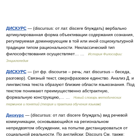
ДИСКУРС
— (discursus: от лат. discere блуждать) вербально
артикулированная форма объективации содержания сознания,
регулируемая доминирующим в той или иной социокультурной
традиции типом рациональности. Неклассический тип
философствования осуществляет… …
История Философии:
Энциклопедия
ДИСКУРС
— (от фр. discourse – речь; лат. discursus – беседа,
разговор). Связный текст, сверхфразовое единство. Анализ Д. и
лингвистика текста образуют близкие области языкознания. Под
текстом понимают преимущественно абстрактную,
формальную конструкцию,… …
Новый словарь методических
терминов и понятий (теория и практика обучения языкам)
Дискурс
— (discursus: от лат. discere блуждать) вид речевой
коммуникации, основывающийся на региональном
непредвзятом обсуждении, на попытке дистанцироваться от
социальной реальности. По английски: Discours См. также: