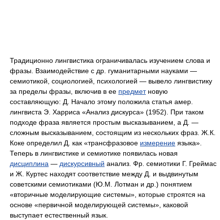
Традиционно лингвистика ограничивалась изучением слова и
фразы. Взаимодействие с др. гуманитарными науками —
семиотикой, социологией, психологией — вывело лингвистику
за пределы фразы, включив в ее
предмет
новую
составляющую: Д. Начало этому положила статья амер.
лингвиста Э. Харриса «Анализ дискурса» (1952). При таком
подходе фраза является простым высказыванием, а Д. —
сложным высказыванием, состоящим из нескольких фраз. Ж.К.
Коке определил Д. как «трансфразовое
измерение
языка».
Теперь в лингвистике и семиотике появилась новая
дисциплина
—
дискурсивный
анализ. Фр. семиотики Г. Греймас
и Ж. Куртес находят соответствие между Д. и выдвинутым
советскими семиотиками (Ю.М. Лотман и др.) понятием
«вторичные моделирующие системы», которые строятся на
основе «первичной моделирующей системы», каковой
выступает естественный язык.