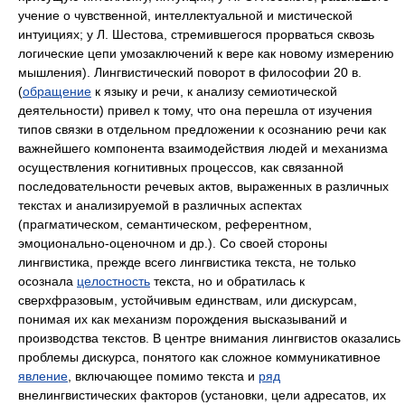
учение о чувственной, интеллектуальной и мистической
интуициях; у Л. Шестова, стремившегося прорваться сквозь
логические цепи умозаключений к вере как новому измерению
мышления). Лингвистический поворот в философии 20 в.
(
обращение
к языку и речи, к анализу семиотической
деятельности) привел к тому, что она перешла от изучения
типов связки в отдельном предложении к осознанию речи как
важнейшего компонента взаимодействия людей и механизма
осуществления когнитивных процессов, как связанной
последовательности речевых актов, выраженных в различных
текстах и анализируемой в различных аспектах
(прагматическом, семантическом, референтном,
эмоционально-оценочном и др.). Со своей стороны
лингвистика, прежде всего лингвистика текста, не только
осознала
целостность
текста, но и обратилась к
сверхфразовым, устойчивым единствам, или дискурсам,
понимая их как механизм порождения высказываний и
производства текстов. В центре внимания лингвистов оказались
проблемы дискурса, понятого как сложное коммуникативное
явление
, включающее помимо текста и
ряд
внелингвистических факторов (установки, цели адресатов, их