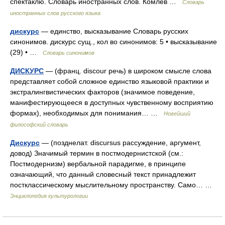
спектаклю. Словарь иностранных слов. Комлев …
Словарь
иностранных слов русского языка
дискурс
— единство, высказывание Словарь русских
синонимов. дискурс сущ., кол во синонимов: 5 • высказывание
(29) • …
Словарь синонимов
ДИСКУРС
— (франц. discour речь) в широком смысле слова
представляет собой сложное единство языковой практики и
экстралингвистических факторов (значимое поведение,
манифестирующееся в доступных чувственному восприятию
формах), необходимых для понимания… …
Новейший
философский словарь
Дискурс
— (позднелат. discursus рассуждение, аргумент,
довод) Значимый термин в постмодернистской (см.:
Постмодернизм) вербальной парадигме, в принципе
означающий, что данный словесный текст принадлежит
постклассическому мыслительному пространству. Само… …
Энциклопедия культурологии