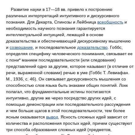
Развитие науки в 17—18 вв. привело к построению
различных интерпретаций интуитивного и дискурсивного
познания. Для Декарта, Спинозы и Лейбница
всеобщность
и
необходимость научного познания гарантируется
интеллектуальной интуицией, лежащей в основе
доказательства и обеспечивающей дискурсивному мышлению
и
созерцание
, и последовательное
доказательство
. Гоббс,
определяя специфику человеческого понимания, связывает ее
с пони* манием последовательности (или следования)
представлений одно за другим, которое называют (в отличие от
речи, выраженной словами) речью в уме (Гоббс Т. Левиафан.
М., 1936, с. 46). Он связывает дискурсивность мышления со
способностью слов языка быть знаками общих понятий. Локк
полагал, что фундаментальные истины постигаются
интуитивно, другие же через посредство других идей, с
помощью демонстрации или последовательного рассуждения
и чем больше щагов в этой последовательности, тем более
ясным оказывается
вывод
. Ясность сложных идей зависит от
количества и расположения простых идей, причем существуют
три способа образования сложных идей (предметов,