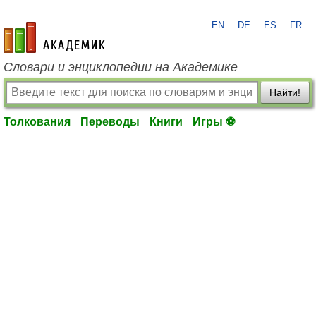
EN
DE
ES
FR
academic.ru
Словари и энциклопедии на Академике
Найти!
Толкования
Переводы
Книги
Игры ⚽