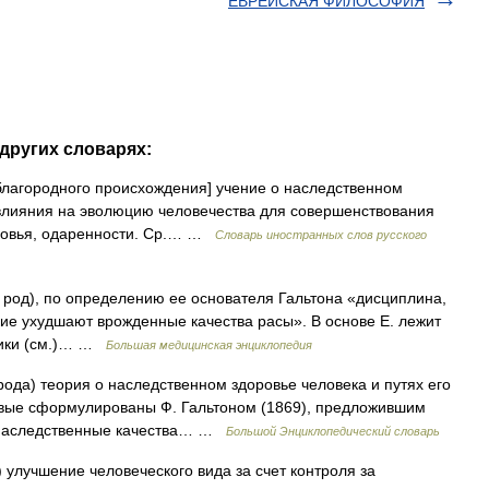
ЕВРЕЙСКАЯ ФИЛОСОФИЯ
других словарях:
благородного происхождения] учение о наследственном
 влияния на эволюцию человечества для совершенствования
оровья, одаренности. Ср.… …
Словарь иностранных слов русского
s род), по определению ее основателя Гальтона «дисциплина,
ие ухудшают врожденные качества расы». В основе Е. лежит
етики (см.)… …
Большая медицинская энциклопедия
рода) теория о наследственном здоровье человека и путях его
вые сформулированы Ф. Гальтоном (1869), предложившим
ь наследственные качества… …
Большой Энциклопедический словарь
 улучшение человеческого вида за счет контроля за