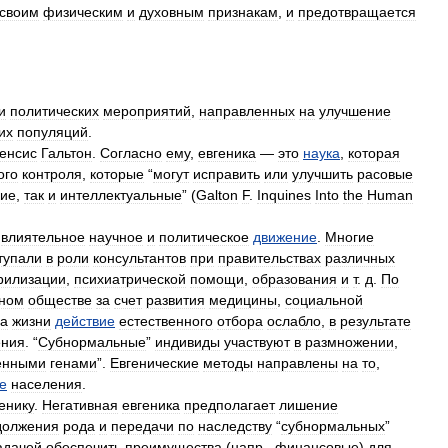
своим
физическим
и
духовным
признакам
,
и
предотвращается
и
политических
мероприятий
,
направленных
на
улучшение
их
популяций
.
енсис
Гальтон
.
Согласно
ему
,
евгеника
—
это
наука
,
которая
ого
контроля
,
которые
“
могут
исправить
или
улучшить
расовые
кие
,
так
и
интеллектуальные
” (
Galton
F
.
Inquines
Into
the
Human
влиятельное
научное
и
политическое
движение
.
Многие
тупали
в
роли
консультантов
при
правительствах
различных
рилизации
,
психиатрической
помощи
,
образования
и
т
.
д
.
По
ном
обществе
за
счет
развития
медицины
,
социальной
ва
жизни
действие
естественного
отбора
ослабло
,
в
результате
ения
. “
Субнормальные
”
индивиды
участвуют
в
размножении
,
енными
генами
”.
Евгенические
методы
направлены
на
то
,
е
населения
.
енику
.
Негативная
евгеника
предполагает
лишение
должения
рода
и
передачи
по
наследству
“
субнормальных
”
адачей
обеспечить
преимущества
(
напр
.,
финансовые
)
для