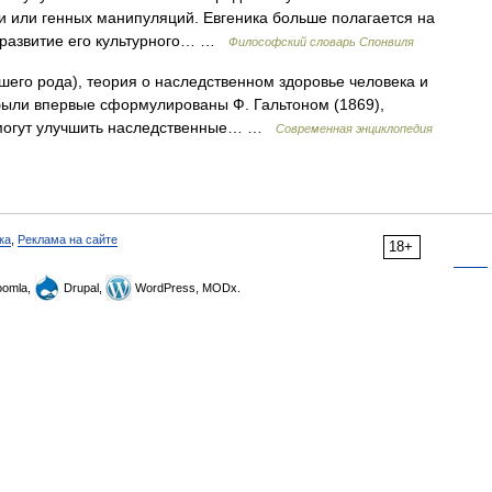
и или генных манипуляций. Евгеника больше полагается на
а развитие его культурного… …
Философский словарь Спонвиля
шего рода), теория о наследственном здоровье человека и
были впервые сформулированы Ф. Гальтоном (1869),
 могут улучшить наследственные… …
Современная энциклопедия
ка
,
Реклама на сайте
18+
omla,
Drupal,
WordPress, MODx.