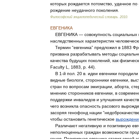
которых
рождается
потомство
,
удачное
по
рождение
неудачного
поколения
.
Философский
энциклопедический
словарь
.
2010
.
ЕВГЕНИКА
ЕВГЕНИКА
—
совокупность
социальных
наследственных
характеристик
человеческ
Термин
“
евгеника
”
предложил
в
1883
Фр
призвана
разрабатывать
методы
социальн
качества
будущих
поколений
,
как
физичес
Faculty
L
,
1883
,
p
.
44
).
В
1
-
й
пол
.
20
в
.
идеи
евгеники
породили
видные
биологи
,
сторонники
евгеники
,
выс
стран
по
вопросам
эмиграции
,
аборта
,
сте
мнению
сторонников
евгеники
,
в
современ
поддержки
инвалидов
и
улучшения
качест
чего
возникла
опасность
расового
вырожд
засоряя
генофонд
нации
“
недоброкачеств
чтобы
остановить
генетическое
вырождени
Различают
негативную
и
позитивную
евг
неполноценных
граждан
возможности
про
генов
.
Позитивная
евгеника
ставит
своей
з