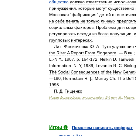
общество
должно
ответственно
использова
принуждения
,
которые
могут
существенно
Массовая
“
фабрикация
”
детей
с
генетичес
на
себе
печать
не
только
личных
предпочт
социальных
факторов
.
Проблема
для
совр
регулировать
исходя
из
блага
популяции
,
групповых
интересах
.
Лит
.
:
Филипченко
Ю
.
А
.
Пути
улучшения
the
Rise:
A
Report
From
Singapore
. —
В
кн
.;
L
.-
N
.
Y
.,
1987
,
p
.
164
-
172
;
Nelkin
D
.
Tanwedi
Information
.
N
.
Y
,
1989
;
Levantin
R
.
C
.
Biolo
Thé
Social
Consequences
of
the
New
Geneti
—
180
;
Herrnstain
R
. ].,
Murray
Ch
.
Thé
Beîl
1995
.
П
.
Д
.
Тищенко
Новая
философская
энциклопедия:
В
4
тт
.
М
.
:
Мысль
.
Игры ⚽
Поможем написать реферат