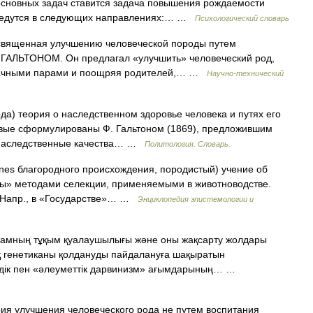
 основных задач ставится задача повышения рождаемости
 ведутся в следующих направлениях:… …
Психологический словарь
вященная улучшению человеческой породы путем
 ГАЛЬТОНОМ. Он предлагал «улучшить» человеческий род,
брачными парами и поощряя родителей,… …
Научно-технический
да) теория о наследственном здоровье человека и путях его
вые сформулированы Ф. Гальтоном (1869), предложившим
ь наследственные качества… …
Политология. Словарь.
 благородного происхождения, породистый) учение об
ы» методами селекции, применяемыми в животноводстве.
Напр., в «Государстве»… …
Энциклопедия эпистемологии и
дамның тұқым қуалаушылығы және оны жақсарту жолдары
 генетиканы қолдануды пайдалануға шақыратын
шілдік пен «әлеуметтік дарвинизм» ағымдарының… …
 улучшения человеческого рода не путем воспитания