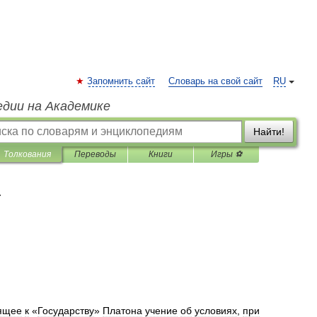
Запомнить сайт
Словарь на свой сайт
RU
едии на Академике
Найти!
Толкования
Переводы
Книги
Игры ⚽
я
ящее
к
«
Государству
»
Платона
учение
об
условиях
,
при