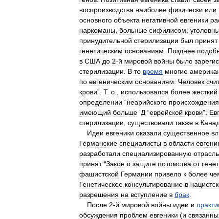
воспроизводства
наиболее
физически
или
основного
объекта
негативной
евгеники
ра
наркоманы
,
больные
сифилисом
,
уголовн
принудительной
стерилизации
был
принят
генетическим
основаниям
.
Позднее
подоб
в
США
до
2
-
й
мировой
войны
было
зареги
стерилизации
.
В
то
время
многие
америка
по
евгеническим
основаниям
.
Человек
счи
крови
”.
Т
.
о
.,
использовался
более
жесткий
определении
“
неарийского
происхождения
имеющий
больше
'
Д
“
еврейской
крови
”.
Ев
стерилизации
,
существовали
также
в
Кана
Идеи
евгеники
оказали
существенное
вл
Германские
специалисты
в
области
евгени
разработали
специализированную
отрасль
принят
“
Закон
о
защите
потомства
от
гене
фашистской
Германии
привело
к
более
че
Генетическое
консультирование
в
нацистс
разрешения
на
вступление
в
брак
.
После
2
-
й
мировой
войны
идеи
и
практи
обсуждения
проблем
евгеники
(
и
связанны