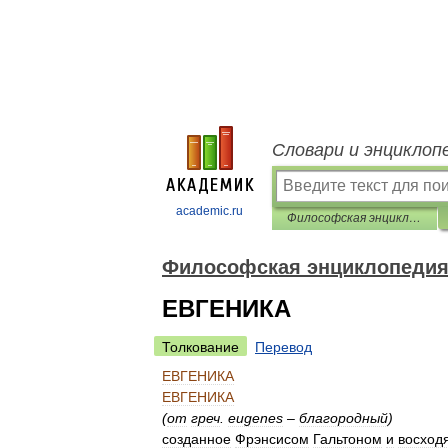
Словари и энциклоп
academic.ru
Философская энциклопедия
Философская энциклопеди
ЕВГЕНИКА
Толкование
Перевод
ЕВГЕНИКА
ЕВГЕНИКА
(
от
греч
.
eugenes
–
благородный
)
созданное
Фрэнсисом
Гальтоном
и
восход