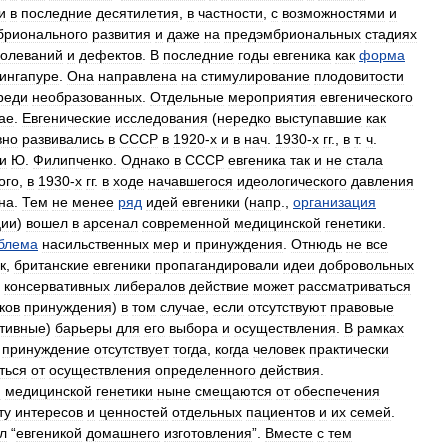
и
в
последние
десятилетия
,
в
частности
,
с
возможностями
и
брионального
развития
и
даже
на
предэмбриональных
стадиях
болеваний
и
дефектов
.
В
последние
годы
евгеника
как
форма
ингапуре
.
Она
направлена
на
стимулирование
плодовитости
реди
необразованных
.
Отдельные
мероприятия
евгенического
ае
.
Евгенические
исследования
(
нередко
выступавшие
как
вно
развивались
в
СССР
в
1920
-
х
и
в
нач
.
1930
-
х
гг
.,
в
т
.
ч
.
и
Ю
.
Филипченко
.
Однако
в
СССР
евгеника
так
и
не
стала
ого
,
в
1930
-
х
гг
.
в
ходе
начавшегося
идеологического
давления
на
.
Тем
не
менее
ряд
идей
евгеники
(
напр
.,
организация
ции
)
вошел
в
арсенал
современной
медицинской
генетики
.
блема
насильственных
мер
и
принуждения
.
Отнюдь
не
все
к
,
британские
евгеники
пропагандировали
идеи
добровольных
консервативных
либералов
действие
может
рассматриваться
ков
принуждения
)
в
том
случае
,
если
отсутствуют
правовые
тивные
)
барьеры
для
его
выбора
и
осуществления
.
В
рамках
принуждение
отсутствует
тогда
,
когда
человек
практически
ться
от
осуществления
определенного
действия
.
и
медицинской
генетики
ныне
смещаются
от
обеспечения
ту
интересов
и
ценностей
отдельных
пациентов
и
их
семей
.
л
“
евгеникой
домашнего
изготовления
”.
Вместе
с
тем