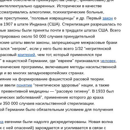
интеллектуально
одаренных
.
Исторически
в
качестве
ссматривались
алкоголики
,
психиатрические
больные
,
ые
преступники
, “
половые
извращенцы
”
и
др
.
Первый
закон
о
в
1907
в
штате
Индиана
(
США
).
Стерилизация
разрешалась
по
ные
законы
были
приняты
почти
в
тридцати
штатах
США
.
Всего
стрировано
около
50
000
случаев
принудительной
нские
штаты
ввели
законы
,
запрещающие
межрасовые
браки
тался
“
негром
”,
если
у
него
было
всего
1
/
32
“
негритянской
расовый
критерий
,
чем
тот
,
который
применялся
при
”
в
нацистской
Германии
,
где
“
евреем
”
признавался
человек
,
генические
программы
,
включавшие
методы
насильственной
де
и
во
многих
западноевропейских
странах
.
ияние
на
формирование
фашистской
расовой
теории
.
ки
ввели
понятие
“
генетическое
здоровье
”
нации
,
а
также
превентивной
медицины
— “
расовую
гигиену
”.
В
1933
был
тических
заболеваний
”,
применение
которого
до
краха
м
350
000
случаев
насильственной
стерилизации
.
кой
Германии
было
обязательным
условием
для
получения
ка
евгеники
были
надолго
дискредитированы
.
Новая
волна
х
с
ней
опасений
)
зарождается
и
усиливается
в
связи
с