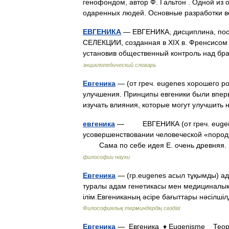
генофондом, автор Ф. Гальтон . Одной из
одаренных людей. Основные разработки
ЕВГЕНИКА
— ЕВГЕНИКА, дисциплина, пос
СЕЛЕКЦИИ, созданная в XIX в. Френсисом
установив общественный контроль над 
энциклопедический словарь
Евгеника
— (от греч. eugenes хорошего ро
улучшения. Принципы евгеники были впер
изучать влияния, которые могут улучшит
евгеника
— ЕВГЕНИКА (от греч. eugenes
усовершенствовании человеческой «пород
Сама по себе идея Е. очень древняя. 
философии науки
Евгеника
— (гр.eugenes асыл тұқымды) а
туралы адам генетикасы мен медициналық
ілім.Евгениканың әсіре бағыттары нәсіл
Философиялық терминдердің сөздігі
Евгеника
— Евгеника ♦ Eugenisme Теория