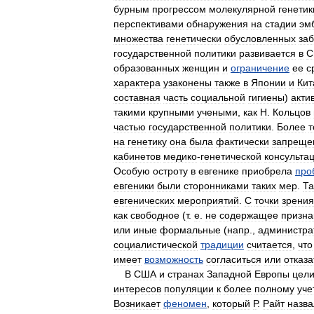
бурным
прогрессом
молекулярной
генетик
перспективами
обнаружения
на
стадии
эм
множества
генетически
обусловленных
за
государственной
политики
развивается
в
С
образованных
женщин
и
ограничение
ее
с
характера
узаконены
также
в
Японии
и
Кит
составная
часть
социальной
гигиены
)
акти
такими
крупными
учеными
,
как
Н
.
Кольцов
частью
государственной
политики
.
Более
т
на
генетику
она
была
фактически
запреще
кабинетов
медико
-
генетической
консульта
Особую
остроту
в
евгенике
приобрела
про
евгеники
были
сторонниками
таких
мер
.
Та
евгенических
мероприятий
.
С
точки
зрения
как
свободное
(
т
.
е
.
не
содержащее
призна
или
иные
формальные
(
напр
.,
администра
социалистической
традиции
считается
,
что
имеет
возможность
согласиться
или
отказа
В
США
и
странах
Западной
Европы
цел
интересов
популяции
к
более
полному
уче
Возникает
феномен
,
который
Р
.
Райт
назва