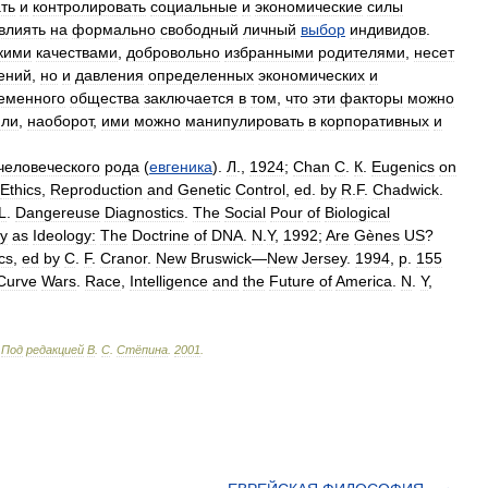
ть
и
контролировать
социальные
и
экономические
силы
влиять
на
формально
свободный
личный
выбор
индивидов
.
кими
качествами
,
добровольно
избранными
родителями
,
несет
ений
,
но
и
давления
определенных
экономических
и
еменного
общества
заключается
в
том
,
что
эти
факторы
можно
или
,
наоборот
,
ими
можно
манипулировать
в
корпоративных
и
человеческого
рода
(
евгеника
).
Л
.,
1924
;
Chan
С
.
К
.
Eugenics
on
Ethics
,
Reproduction
and
Genetic
Control
,
ed
.
by
R
.
F
.
Chadwick
.
L
.
Dangereuse
Diagnostics
.
The
Social
Pour
of
Biological
gy
as
Ideology:
The
Doctrine
of
DNA
.
N
.
Y
,
1992
;
Are
Gènes
US
?
cs
,
ed
by
С
.
F
.
Cranor
.
New
Bruswick
—
New
Jersey
.
1994
,
p
.
155
Curve
Wars
.
Race
,
Intelligence
and
the
Future
of
America
.
N
.
Y
,
.
Под
редакцией
В
.
С
.
Стёпина
.
2001
.